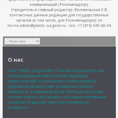
коммуникаций (Роскомнадзор).
Учредитель и главный редактор: Воловельская Е.В.
Контактные данные редакции для государственных
органов (в том числе, для Роскомнадзора): эл.
почта admin@plastic-surgeon.ru ; тел.: +7 (915) 045-66-54
О нас
Сайт “Plastic-Surgeon.Ru” (Пластик-Серджен.Ру) для
интересующихся пластической хирургией,
косметологией, эстетической стоматологией и
другими возможностями усовершенствовать
внешность. Созданный летом 2004 года на основе
личного опыта, сайт вскоре стал самым популярным
ресурсом по данной теме в русскоязычном
интернете.