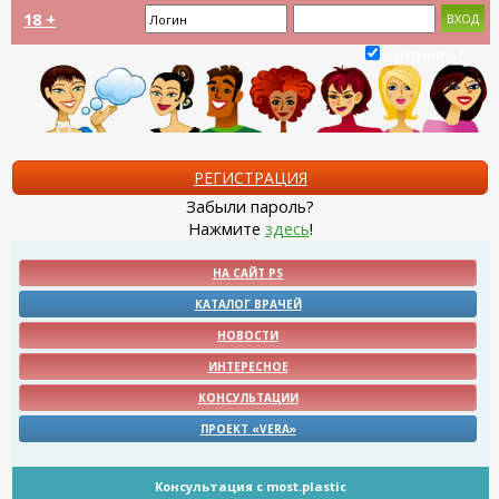
18 +
Запомнить?
РЕГИСТРАЦИЯ
Забыли пароль?
Нажмите
здесь
!
НА САЙТ PS
КАТАЛОГ ВРАЧЕЙ
НОВОСТИ
ИНТЕРЕСНОЕ
КОНСУЛЬТАЦИИ
ПРОЕКТ «VERA»
Консультация с most.plastic