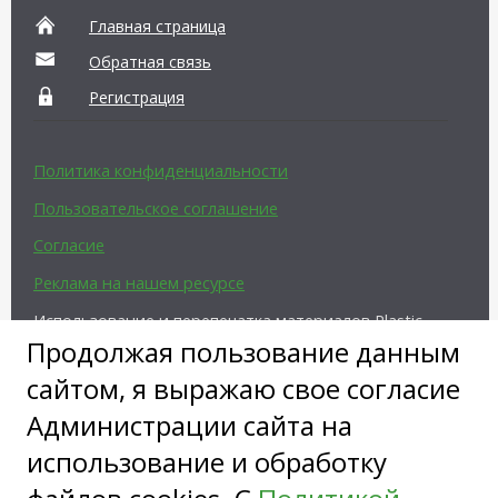
Главная страница
Обратная связь
Регистрация
Политика конфиденциальности
Пользовательское соглашение
Согласие
Реклама на нашем ресурсе
Использование и перепечатка материалов Plastic-
Surgeon.Ru возможны только с письменного
Продолжая пользование данным
разрешения администрации и при наличии
сайтом, я выражаю свое согласие
активной ссылки на источник.
Администрации сайта на
использование и обработку