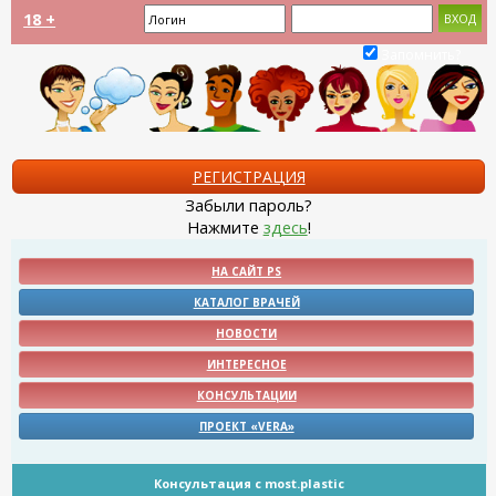
18 +
Запомнить?
РЕГИСТРАЦИЯ
Забыли пароль?
Нажмите
здесь
!
НА САЙТ PS
КАТАЛОГ ВРАЧЕЙ
НОВОСТИ
ИНТЕРЕСНОЕ
КОНСУЛЬТАЦИИ
ПРОЕКТ «VERA»
Консультация с most.plastic