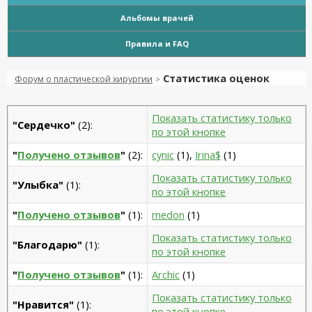
Альбомы врачей
Правила и FAQ
Статистика оценок
Форум о пластической хирургии
>
Показать статистику только
"Сердечко"
(2):
по этой кнопке
"
Получено отзывов
"
(2):
cynic
(1),
Irina$
(1)
Показать статистику только
"Улыбка"
(1):
по этой кнопке
"
Получено отзывов
"
(1):
medon
(1)
Показать статистику только
"Благодарю"
(1):
по этой кнопке
"
Получено отзывов
"
(1):
Archic
(1)
Показать статистику только
"Нравится"
(1):
по этой кнопке