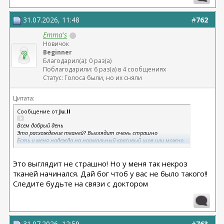
31.07.2026, 11:48
#
762
Emma's
Новичок
Beginner
Благодарил(а): 0 раз(а)
Поблагодарили: 6 раз(а) в 4 сообщениях
Статус: Голоса были, но их сняли
Цитата:
Сообщение от
Ju.ll
Всем добрый день
Это расхождение тканей? Выглядит очень страшно
Есть у меня надежда на нормальный красивый шов или можно
забыть? Доку написала, но он еще не ответил
Операция была 22.07
Это выглядит не страшно! Но у меня так некроз
На левой груди все супер
тканей начинался. Дай бог чтоб у вас не было такого!!
Следите будьте на связи с доктором
31.07.2026, 12:59
#
763