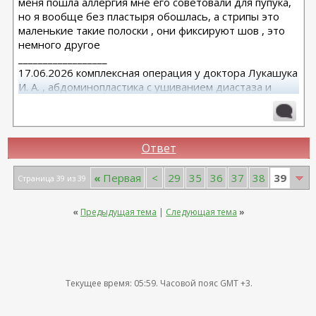
меня пошла аллергия мне его советовали для пупука,
но я вообще без пластыря обошлась, а стрипы это
маленькие такие полоски , они фиксируют шов , это
немного другое
__________________
17.06.2026 комплексная операция у доктора Лукашука
И. А. , абдоминопластика с ушиванием диастаза и
переносом пупка , липосакция, мастопексия на круглых
имплантах Мentor TMPX 370 Xtra высокий профиль
https://forum.plastic-surgeon.ru/showthread.php?
t=27782
Ответ
39
«
Первая
<
29
35
36
37
38
Страница 39 из 39
«
Предыдущая тема
|
Следующая тема
»
Текущее время:
05:59
. Часовой пояс GMT +3.