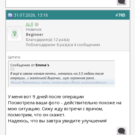
31.07.2026, 13:16
#
765
Ju.ll
Новичок
Beginner
Благодарил(а): 12 раз(а)
Поблагодарили: 8 раз(а) в 4 сообщениях
Цитата:
Сообщение от
Emma's
Я ещё в самом начале почти...началось на 3.5 недели после
операции...с маленькой дырочки...щас огромная рана..
Лечила Левомеколь сетки, вчера врач сделал плазмалифтинг,
надеемся с ним что это поможет!!! Очень хочется верить! И на
сухую сейчас держим рану просто под марлей стерильной через
У меня вот 9 дней после операции
два дня меняю повязку. Завтра буду открывать. Очень хочу
увидеть улучшения.
Посмотрела ваши фото - действительно похоже на
Завтра месяц после операции
мою ситуацию. Сижу жду встречи с врачом,
посмотрим, что он скажет.
У меня в профиле там фото есть во вложениях
Надеюсь, что вы завтра увидите улучшения!