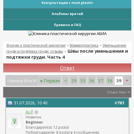
Консультация с most.plastic
Альбомы врачей
Правила и FAQ
Форум о пластической хирургии
Маммопластика
Уменьшение
>
>
Швы после уменьшения и
груди и подтяжка груди: отзывы
>
подтяжки груди. Часть 4
Ответ
39
«
Первая
<
29
35
36
37
38
Страница 39 из 39
Опции темы
31.07.2026, 10:40
#
761
Ju.ll
Новичок
Beginner
Благодарил(а): 12 раз(а)
Поблагодарили: 8 раз(а) в 4 сообщениях