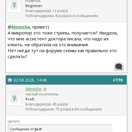
Новичок
Beginner
Благодарил(а): 12 раз(а)
Поблагодарили: 8 раз(а) в 4 сообщениях
@
Mimishe
, привет)
А микропор это тоже стрипы, получается? Увидела,
что мне ассистент доктора писала, что надо их
клеить, не обратила на это внимания.
Нет нигде тут на форуме схемы как правильно это
сделать?
02.08.2026, 14:46
#
770
Mimishe
Частый посетитель
Profi
Благодарил(а): 45 раз(а)
Поблагодарили: 75 раз(а) в 64 сообщениях
Цитата:
Сообщение от
Ju.ll