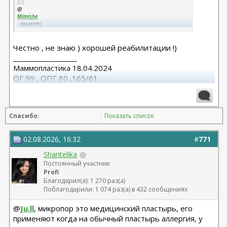
@
Mimishe
, привет)
А микропор это тоже стрипы, получается? Увидела, что мне
ассистент доктора писала, что надо их клеить, не обратила на
Честно , не знаю ) хорошей реабилитации !)
это внимания.
Нет нигде тут на форуме схемы как правильно это сделать?
__________________
Маммопластика 18.04.2024
ОГ 99 , ОПГ 80 ,165/61
Коррекция 11.08.2025
Спасибо:
Показать список
02.08.2026, 16:32
#
771
Shantelika
Постоянный участник
Profi
Благодарил(а): 1 270 раз(а)
Поблагодарили: 1 074 раз(а) в 432 сообщениях
@
Ju.ll
, микропор это медицинский пластырь, его
применяют когда на обычный пластырь аллергия, у