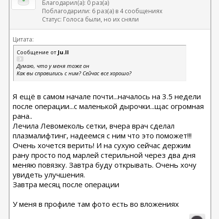
Благодарил(а): 0 раз(а)
Поблагодарили: 6 раз(а) в 4 сообщениях
Статус: Голоса были, но их сняли
Цитата:
Сообщение от
Ju.ll
Думаю, что у меня тоже он
Как вы справились с ним? Сейчас все хорошо?
Я ещё в самом начале почти...началось на 3.5 недели
после операции...с маленькой дырочки...щас огромная
рана..
Лечила Левомеколь сетки, вчера врач сделал
плазмалифтинг, надеемся с ним что это поможет!!!
Очень хочется верить! И на сухую сейчас держим
рану просто под марлей стерильной через два дня
меняю повязку. Завтра буду открывать. Очень хочу
увидеть улучшения.
Завтра месяц после операции
У меня в профиле там фото есть во вложениях