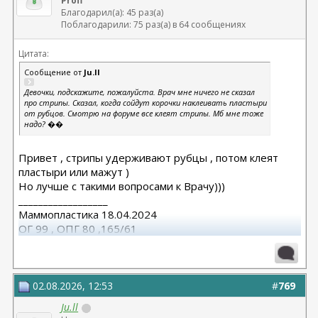
Profi
Благодарил(а): 45 раз(а)
Поблагодарили: 75 раз(а) в 64 сообщениях
Цитата:
Сообщение от
Ju.ll
Девочки, подскажите, пожалуйста. Врач мне ничего не сказал
про стрипы. Сказал, когда сойдут корочки наклеивать пластыри
от рубцов. Смотрю на форуме все клеят стрипы. Мб мне тоже
надо? ��
Привет , стрипы удерживают рубцы , потом клеят
пластыри или мажут )
Но лучше с такими вопросами к Врачу)))
__________________
Маммопластика 18.04.2024
ОГ 99 , ОПГ 80 ,165/61
Коррекция 11.08.2025
02.08.2026, 12:53
#
769
Ju.ll