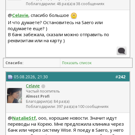
Поблагодарили: 48 раз(а) в 38 сообщениях
@
Celavie
, спасибо большое
И что думаете? Остановитесь на Saero или
подумаете еще? )
В банк забежала, сказали можно отправить по
реквизитам или на карту )
Спасибо:
Показать список
05.08.2026, 21:30
#
242
Celavie
Частый посетитель
Almost Profi
Благодарил(а): 84 раз(а)
Поблагодарили: 397 раз(а) в 100 сообщениях
@
NatalieStf
, ооо, хорошие новости. Значит идут
переводы на Корею. Мне предложила клиника через
банк или через систему Wise. Я поеду в Saero, у него