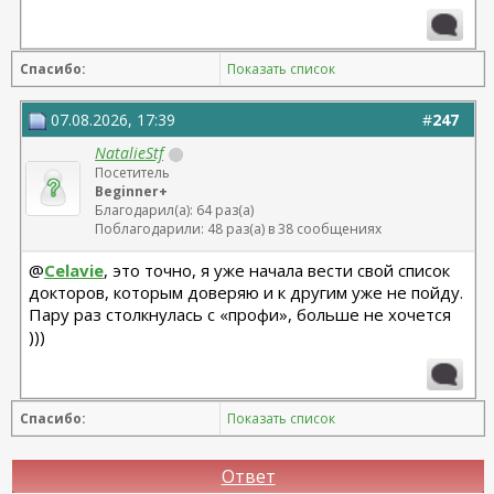
платизма, блефаро низ + средняя
Спасибо:
Показать список
07.08.2026, 17:39
#
247
NatalieStf
Посетитель
Beginner+
Благодарил(а): 64 раз(а)
Поблагодарили: 48 раз(а) в 38 сообщениях
@
Celavie
, это точно, я уже начала вести свой список
докторов, которым доверяю и к другим уже не пойду.
Пару раз столкнулась с «профи», больше не хочется
)))
Спасибо:
Показать список
Ответ