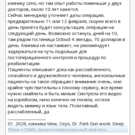
клинику Limo, но там опыт работы поменьше у двух
докторов, около 10 лет кажется.
Сейчас менеджер уточняет даты операции,
предварительно 11 или 12 февраля, скорее всего в
день прилёта будет консультация, операции на
следующий день. Возможно останусь дней на 10,
там рядом гостиница Ocloud 4 звезды, 70 долларов в
день. Клиника не настаивает, но рекомендует
задержаться на чуть подольше для
постоперационного контроля и процедур по
реабилитации.
Пациенты описывает дока как расслабленного,
спокойного и дружелюбного человека, англоязычные
пациенты на такое обращают внимание очень, они
крайне чувствительны к плохому сервису, все время
нужно смайлить и быть милым. Смотрела его видео
на корейском, ничо конечно не поняла, хотела
видеть мимику и язык тела. Позитивный,
расслабленный, да.
__________________
01. 2026, клиника View, Сеул, Dr. Park Gun wook. Deep
Plane + SMAS, фронтотемпоральный лифтинг,