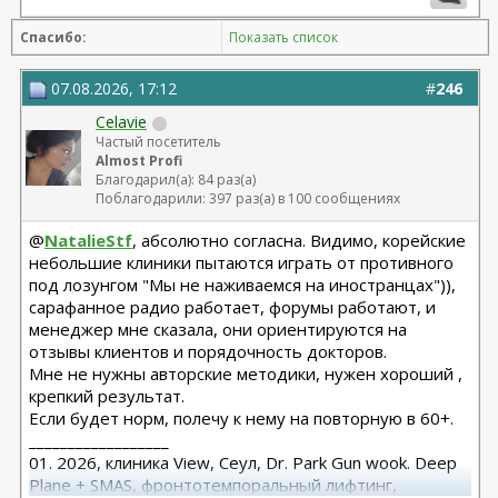
Спасибо:
Показать список
07.08.2026, 17:12
#
246
Celavie
Частый посетитель
Almost Profi
Благодарил(а): 84 раз(а)
Поблагодарили: 397 раз(а) в 100 сообщениях
@
NatalieStf
, абсолютно согласна. Видимо, корейские
небольшие клиники пытаются играть от противного
под лозунгом "Мы не наживаемся на иностранцах")),
сарафанное радио работает, форумы работают, и
менеджер мне сказала, они ориентируются на
отзывы клиентов и порядочность докторов.
Мне не нужны авторские методики, нужен хороший ,
крепкий результат.
Если будет норм, полечу к нему на повторную в 60+.
__________________
01. 2026, клиника View, Сеул, Dr. Park Gun wook. Deep
Plane + SMAS, фронтотемпоральный лифтинг,