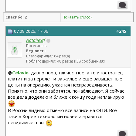
платизма, блефаро низ + средняя
Спасибо: 2
Показать список
07.08.2026, 17:06
#
245
NatalieStf
Посетитель
Beginner+
Благодарил(а): 64 раз(а)
Поблагодарили: 48 раз(а) в 38 сообщениях
@
Celavie
, давно пора, так честнее, а то иностранец
платит и за перелет и за жилье и еще завышенные
цены на операцию, ужасная несправедливость.
Приятно, что они заботятся, понаблюдают. Я сейчас
все дела доделаю и ближе к концу года напланирую
В России видимо отменю все записи на ОПИ. Все
таки в Корее технологии новее и нравятся
невидимые швы