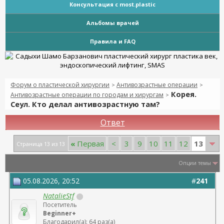
Консультация с most.plastic
Альбомы врачей
Правила и FAQ
Форум о пластической хирургии
Антивозрастные операции
>
>
Корея.
Антивозрастные операции по городам и хирургам
>
Сеул. Кто делал антивозрастную там?
Ответ
13
«
Первая
<
3
9
10
11
12
Страница 13 из 13
Опции темы
05.08.2026, 20:52
#
241
NatalieStf
Посетитель
Beginner+
Благодарил(а): 64 раз(а)