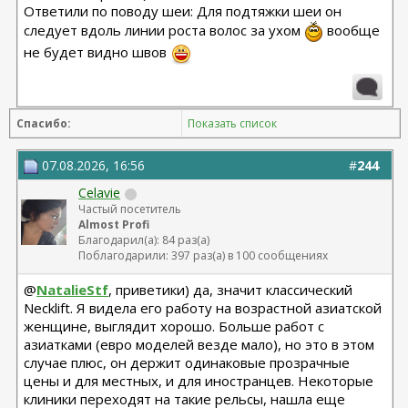
Ответили по поводу шеи: Для подтяжки шеи он
следует вдоль линии роста волос за ухом
вообще
не будет видно швов
Спасибо:
Показать список
07.08.2026, 16:56
#
244
Celavie
Частый посетитель
Almost Profi
Благодарил(а): 84 раз(а)
Поблагодарили: 397 раз(а) в 100 сообщениях
@
NatalieStf
, приветики) да, значит классический
Necklift. Я видела его работу на возрастной азиатской
женщине, выглядит хорошо. Больше работ с
азиатками (евро моделей везде мало), но это в этом
случае плюс, он держит одинаковые прозрачные
цены и для местных, и для иностранцев. Некоторые
клиники переходят на такие рельсы, нашла еще