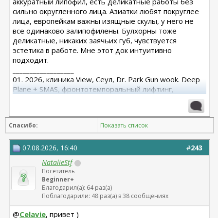
аккуратный липофил, есть деликатные работы без
сильно округленного лица. Азиатки любят покруглее
лица, европейкам важны изящные скулы, у него не
все одинаково залипофилены. Булхорны тоже
деликатные, никаких заячьих губ, чувствуется
эстетика в работе. Мне этот док интуитивно
подходит.
__________________
01. 2026, клиника View, Сеул, Dr. Park Gun wook. Deep
Plane + SMAS, фронтотемпоральный лифтинг,
платизма, блефаро низ + средняя
Спасибо:
Показать список
07.08.2026, 16:40
#
243
NatalieStf
Посетитель
Beginner+
Благодарил(а): 64 раз(а)
Поблагодарили: 48 раз(а) в 38 сообщениях
@
Celavie
, привет )