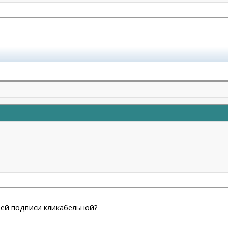
Н.Ф. Моя тема
https://forum.plastic-surgeon.ru/showthread.php?t
- Не рекомендую.
оей подписи кликабельной?