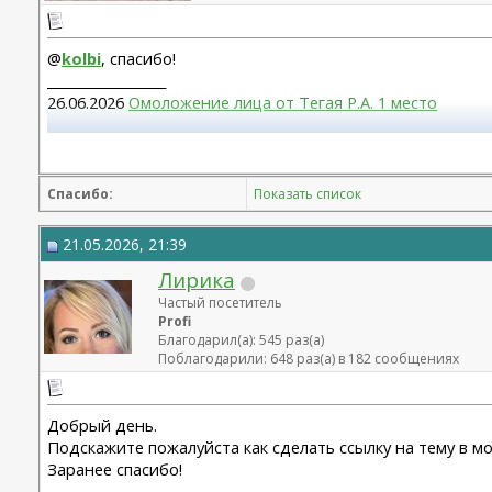
@
kolbi
, спасибо!
__________________
26.06.2026
Омоложение лица от Тегая Р.А. 1 место
Повторная блефаропластика верх, 10.03.2026, Муратов 
Круговая блефаропластика, 24.02.2023 г., Малышева Н.А.
Спасибо:
Показать список
21.05.2026, 21:39
Лирика
Частый посетитель
Profi
Благодарил(а): 545 раз(а)
Поблагодарили: 648 раз(а) в 182 сообщениях
Добрый день.
Подскажите пожалуйста как сделать ссылку на тему в м
Заранее спасибо!
__________________