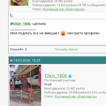
Благодарил(а): 28 382 раз(а)
Поблагодарили: 74 323 раз(а) в 24 795 сообщениях
Статус:
Форумный маг «благодарок»
@
Ellen_1806
, сделала.
__________________
Моя подпись всё не вмещает
смотрите профиль!
Спасибо: 2
Показать список
14.03.2026, 10:25
Ellen_1806
Постоянный участник
Profi
Благодарил(а): 12 487 раз(а)
Поблагодарили: 16 606 раз(а) в 5 210 соо
Статус:
Форумный маг «благодарок»