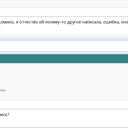
омино, я отчество ей почему-то другое написала, ошибка, он
 платизмы-16.12.2024
иях
пись?