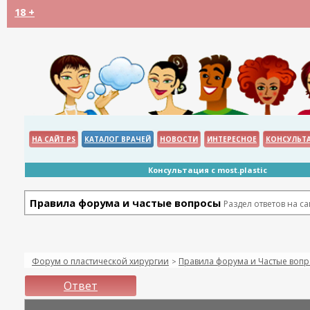
18 +
НА САЙТ PS
КАТАЛОГ ВРАЧЕЙ
НОВОСТИ
ИНТЕРЕСНОЕ
КОНСУЛЬТ
Консультация с most.plastic
Правила форума и частые вопросы
Раздел ответов на с
Форум о пластической хирургии
Правила форума и Частые воп
>
Ответ