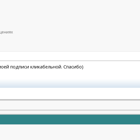
бщениях
 моей подписи кликабельной. Спасибо)
Н.Ф. Моя тема
https://forum.plastic-surgeon.ru/showthread.php?t
- Не рекомендую.