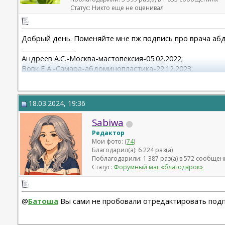
Статус: Никто еще не оценивал
Добрый день. Поменяйте мне пж подпись про врача абд
__________________
Андреев А.С.-Москва-мастопексия-05.02.2022;
Вовк Е.А.-Самара-абдоминопластика-22.12.2023;
Христенко А.А.-Спб-эндо 2/3+верхнее блефаро+смас+обе
18.03.2024, 19:36
Sabiwa
Редактор
Мои фото: (
74
)
Благодарил(а): 6 224 раз(а)
Поблагодарили: 1 387 раз(а) в 572 сообщен
Статус:
Форумный маг «благодарок»
@
Батоша
Вы сами не пробовали отредактировать под