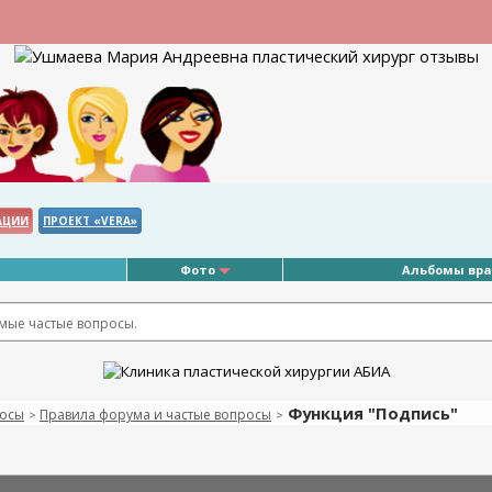
АЦИИ
ПРОЕКТ «VERA»
Фото
Альбомы вр
амые частые вопросы.
Функция "Подпись"
росы
Правила форума и частые вопросы
>
>