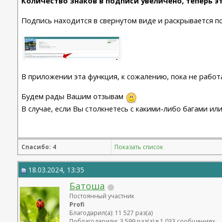
Количество знаков в подписи увеличено, теперь эт
Подпись находится в свернутом виде и раскрывается по
В приложении эта функция, к сожалению, пока не работ
Будем рады Вашим отзывам
В случае, если Вы столкнетесь с какими-либо багами и
Спасибо: 4
Показать список
18.03.2024, 13:35
Батоша
Постоянный участник
Profi
Благодарил(а): 11 527 раз(а)
Поблагодарили: 3 599 раз(а) в 1 033 сообщениях