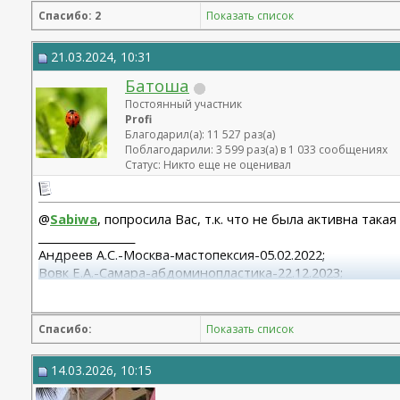
Спасибо: 2
Показать список
21.03.2024, 10:31
Батоша
Постоянный участник
Profi
Благодарил(а): 11 527 раз(а)
Поблагодарили: 3 599 раз(а) в 1 033 сообщениях
Статус: Никто еще не оценивал
@
Sabiwa
, попросила Вас, т.к. что не была активна така
__________________
Андреев А.С.-Москва-мастопексия-05.02.2022;
Вовк Е.А.-Самара-абдоминопластика-22.12.2023;
Христенко А.А.-Спб-эндо 2/3+верхнее блефаро+смас+обе
Спасибо:
Показать список
14.03.2026, 10:15