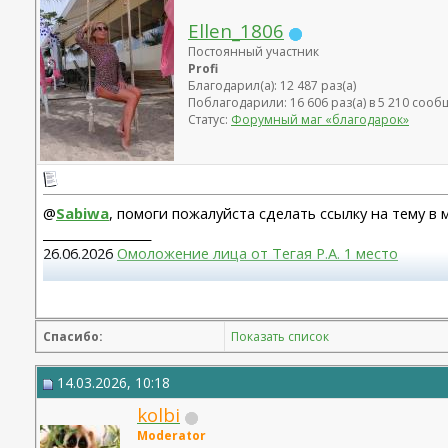
Ellen_1806
Постоянный участник
Profi
Благодарил(а): 12 487 раз(а)
Поблагодарили: 16 606 раз(а) в 5 210 соо
Статус:
Форумный маг «благодарок»
@
Sabiwa
, помоги пожалуйста сделать ссылку на тему в
__________________
26.06.2026
Омоложение лица от Тегая Р.А. 1 место
Повторная блефаропластика верх, 10.03.2026, Муратов 
Круговая блефаропластика, 24.02.2023 г., Малышева Н.А.
Спасибо:
Показать список
14.03.2026, 10:18
kolbi
Moderator