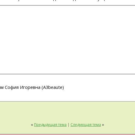
Ким София Игоревна (A3beaute)
«
Предыдущая тема
|
Следующая тема
»