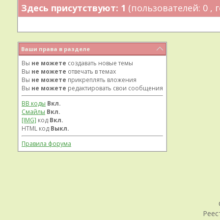
Здесь присутствуют: 1
(пользователей: 0 , г
Ваши права в разделе
Вы
не можете
создавать новые темы
Вы
не можете
отвечать в темах
Вы
не можете
прикреплять вложения
Вы
не можете
редактировать свои сообщения
BB коды
Вкл.
Смайлы
Вкл.
[IMG]
код
Вкл.
HTML код
Выкл.
Правила форума
Реес