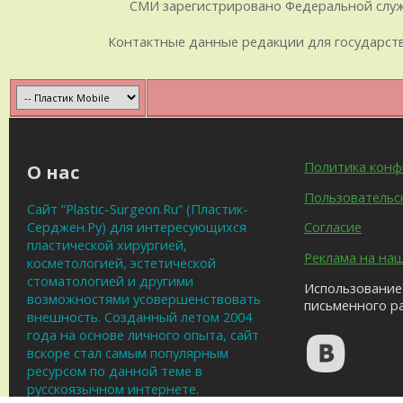
СМИ зарегистрировано Федеральной служб
Контактные данные редакции для государственн
Политика кон
О нас
Пользовательс
Сайт “Plastic-Surgeon.Ru” (Пластик-
Серджен.Ру) для интересующихся
Согласие
пластической хирургией,
Реклама на на
косметологией, эстетической
стоматологией и другими
Использование 
возможностями усовершенствовать
письменного р
внешность. Созданный летом 2004
года на основе личного опыта, сайт
вскоре стал самым популярным
ресурсом по данной теме в
русскоязычном интернете.