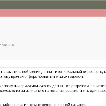
сообщениях
нт, заметила побеление десны - итог локальныйнекроз лоскут
оэтому врач снял формирователь и десна заросла.
вке заглушки прикусили кусочек десны. Все разрезали, почист
возможно из-за излишнего натяжения, решила снять один шов
ошибка врача. И что мне делать в данной ситуации.