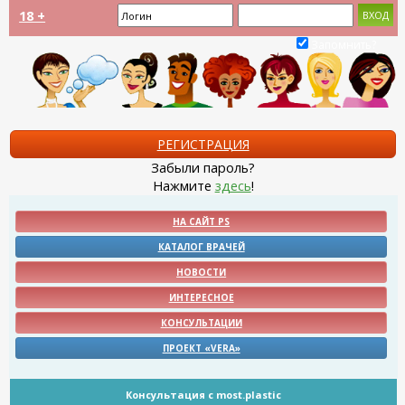
18 +
Запомнить?
РЕГИСТРАЦИЯ
Забыли пароль?
Нажмите
здесь
!
НА САЙТ PS
КАТАЛОГ ВРАЧЕЙ
НОВОСТИ
ИНТЕРЕСНОЕ
КОНСУЛЬТАЦИИ
ПРОЕКТ «VERA»
Консультация с most.plastic