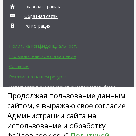
Главная страница
Обратная связь
Регистрация
Политика конфиденциальности
Пользовательское соглашение
Согласие
Реклама на нашем ресурсе
Использование и перепечатка материалов Plastic-
Surgeon.Ru возможны только с письменного
Продолжая пользование данным
разрешения администрации и при наличии
сайтом, я выражаю свое согласие
активной ссылки на источник.
Администрации сайта на
использование и обработку
файлов cookies. С
Политикой