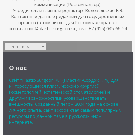
коммуникаций (Роскомнадзор).
Учредитель и главный редактор: Воловельская Е.В.
Контактные данные редакции для государственных
органов (в том числе, для Роскомнадзора): эл.
почта admin@plastic-surgeon.ru ; тел.: +7 (915) 045-66-54
О нас
Сайт “Plastic-Surgeon.Ru” (Пластик-Серджен.Ру) для
интересующихся пластической хирургией,
косметологией, эстетической стоматологией и
другими возможностями усовершенствовать
внешность. Созданный летом 2004 года на основе
личного опыта, сайт вскоре стал самым популярным
ресурсом по данной теме в русскоязычном
интернете.