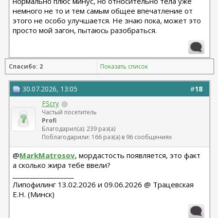
нормально плюс минус, но относительно тела уже
немного не то и тем самым общее впечатление от
этого не особо улучшается. Не знаю пока, может это
просто мой загон, пытаюсь разобраться.
Спасибо: 2
Показать список
30.07.2026, 13:05
#
18
FScry
Частый посетитель
Profi
Благодарил(а): 239 раз(а)
Поблагодарили: 166 раз(а) в 96 сообщениях
@
MarkMatrosov
, мордастость появляется, это факт
а сколько жира тебе ввели?
__________________
Липофилинг 13.02.2026 и 09.06.2026 @ Трацевская
Е.Н. (Минск)