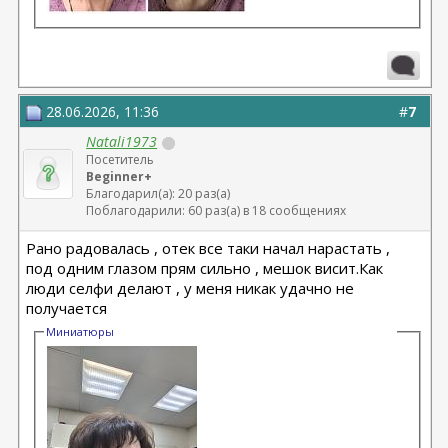
28.06.2026, 11:36
#
7
Natali1973
Посетитель
Beginner+
Благодарил(а): 20 раз(а)
Поблагодарили: 60 раз(а) в 18 сообщениях
Рано радовалась , отек все таки начал нарастать ,
под одним глазом прям сильно , мешок висит.Как
люди селфи делают , у меня никак удачно не
получается
Миниатюры