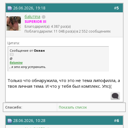
26.06.2026, 19:18
#
5
баluтina
SUPERIOR III
Благодарил(а): 4 387 раз(а)
Поблагодарили: 11 048 раз(а) в 2 552 сообщениях
Цитата:
Сообщение от
Океан
@
баluтina
, я это хочу устранить.
Только что обнаружила, что это не тема липофилла, а
твоя личная тема. И что у тебя был комплекс. Упс((
Спасибо:
Показать список
28.06.2026, 10:28
#
6