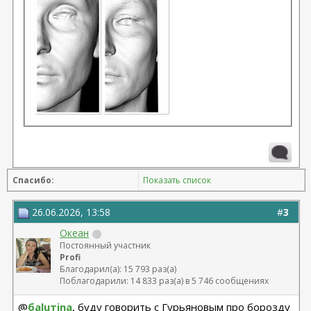
Спасибо:
Показать список
26.06.2026, 13:58
#
3
Океан
Постоянный участник
Profi
Благодарил(а): 15 793 раз(а)
Поблагодарили: 14 833 раз(а) в 5 746 сообщениях
@
баluтina
, буду говорить с Гурьяновым про борозду