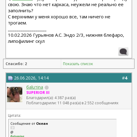
свою. Знаю что нет каркаса, неужели не реально ее
заполнить?
С верхними у меня хорошо все, там ничего не
трогаем.
__________________
10.02.2026 Гурьянов А.С. Эндо 2/3, нижняя блефаро,
липофилинг скул
Спасибо: 2
Показать список
26.06.2026, 14:14
#
4
баluтina
SUPERIOR III
Благодарил(а): 4 387 раз(а)
Поблагодарили: 11 048 раз(а) в 2 552 сообщениях
Цитата:
Сообщение от
Океан
@
баluтina