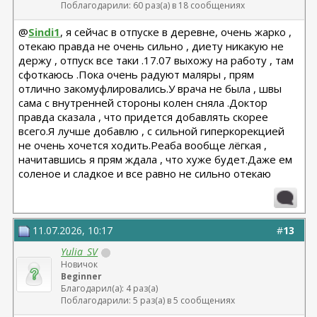
Поблагодарили: 60 раз(а) в 18 сообщениях
@
Sindi1
, я сейчас в отпуске в деревне, очень жарко ,
отекаю правда не очень сильно , диету никакую не
держу , отпуск все таки .17.07 выхожу на работу , там
сфоткаюсь .Пока очень радуют маляры , прям
отлично закомуфлировались.У врача не была , швы
сама с внутренней стороны колен сняла .Доктор
правда сказала , что придется добавлять скорее
всего.Я лучше добавлю , с сильной гиперкорекцией
не очень хочется ходить.Реаба вообще лёгкая ,
начитавшись я прям ждала , что хуже будет.Даже ем
соленое и сладкое и все равно не сильно отекаю
11.07.2026, 10:17
#
13
Yulia_SV
Новичок
Beginner
Благодарил(а): 4 раз(а)
Поблагодарили: 5 раз(а) в 5 сообщениях