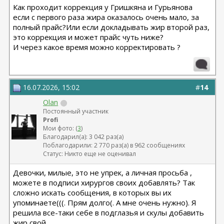
Как проходит коррекция у Гришкяна и Гурьянова
если с первого раза жира оказалось очень мало, за
полный прайс?Или если докладывать жир второй раз,
это коррекция и может прайс чуть ниже?
И через какое время можно корректировать ?
16.07.2026, 15:02
#
14
Olan
Постоянный участник
Profi
Мои фото: (
3
)
Благодарил(а): 3 042 раз(а)
Поблагодарили: 2 770 раз(а) в 962 сообщениях
Статус: Никто еще не оценивал
Девочки, милые, это не упрек, а личная просьба ,
можете в подписи хирургов своих добавлять? Так
сложно искать сообщения, в которых вы их
упоминаете(((. Прям долго(. А мне очень нужно). Я
решила все-таки себе в подглазья и скулы добавить
жир свой.