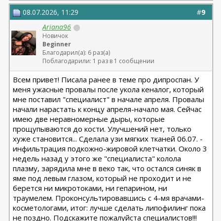
08.07.2026, 11:29
#
9
Ariana96
Новичок
Beginner
Благодарил(а): 6 раз(а)
Поблагодарили: 1 раз в 1 сообщении
Всем привет! Писала ранее в теме про дипроспан. У
меня ужасные провалы после укола кеналог, который
мне поставил "специалист" в начале апреля. Провалы
начали нарастать к концу апреля-начало мая. Сейчас
имею две неравномерные дыры, которые
прощупываются до кости. Улучшений нет, только
хуже становится... Сделала узи мягких тканей 06.07. -
инфильтрация подкожно-жировой клетчатки. Около 3
недель назад у этого же "специалиста" колола
плазму, зарядила мне в веко так, что остался синяк в
яме под левым глазом, который не проходит и не
берется ни микротоками, ни гепарином, ни
траумелем. Проконсультировавшись с 4-мя врачами-
косметологами, итог: лучше сделать липофилинг пока
не поздно. Подскажите пожалуйста специалистов!!!