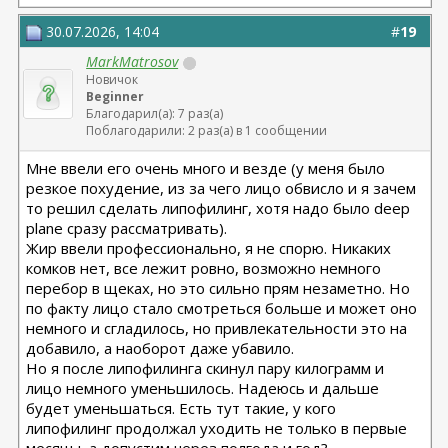
30.07.2026, 14:04
#
19
MarkMatrosov
Новичок
Beginner
Благодарил(а): 7 раз(а)
Поблагодарили: 2 раз(а) в 1 сообщении
Мне ввели его очень много и везде (у меня было
резкое похудение, из за чего лицо обвисло и я зачем
то решил сделать липофилинг, хотя надо было deep
plane сразу рассматривать).
Жир ввели профессионально, я не спорю. Никаких
комков нет, все лежит ровно, возможно немного
перебор в щеках, но это сильно прям незаметно. Но
по факту лицо стало смотреться больше и может оно
немного и сгладилось, но привлекательности это на
добавило, а наоборот даже убавило.
Но я после липофилинга скинул пару килограмм и
лицо немного уменьшилось. Надеюсь и дальше
будет уменьшаться. Есть тут такие, у кого
липофилинг продолжал уходить не только в первые