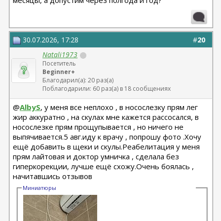
месяцы, а допустим через полгода и год?
30.07.2026, 17:28
#
20
Natali1973
Посетитель
Beginner+
Благодарил(а): 20 раз(а)
Поблагодарили: 60 раз(а) в 18 сообщениях
@
AlbyS
, у меня все неплохо , в носослезку прям лег
жир аккуратно , на скулах мне кажется рассосался, в
носослезке прям прощупывается , но ничего не
выпячивается.5 авг.иду к врачу , попрошу фото .Хочу
ещё добавить в щеки и скулы.Реабелитация у меня
прям лайтовая и доктор умничка , сделала без
гиперкорекции, лучше ещё схожу.Очень боялась ,
начитавшись отзывов
Миниатюры