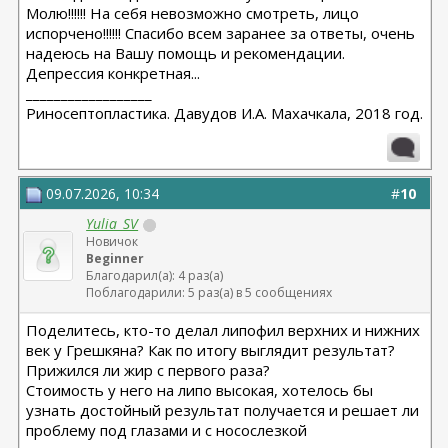
Молю!!!!!! На себя невозможно смотреть, лицо
испорчено!!!!!! Спасибо всем заранее за ответы, очень
надеюсь на Вашу помощь и рекомендации.
Депрессия конкретная...
__________________
Риносептопластика. Давудов И.А. Махачкала, 2018 год.
09.07.2026, 10:34
#
10
Yulia_SV
Новичок
Beginner
Благодарил(а): 4 раз(а)
Поблагодарили: 5 раз(а) в 5 сообщениях
Поделитесь, кто-то делал липофил верхних и нижних
век у Грешкяна? Как по итогу выглядит результат?
Прижился ли жир с первого раза?
Стоимость у него на липо высокая, хотелось бы
узнать достойный результат получается и решает ли
проблему под глазами и с носослезкой