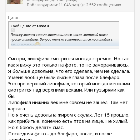
Поблагодарили: 11 048 раз(а) в 2 552 сообщениях
Цитата:
Сообщение от
Океан
Покажу коллаж своего завалившегося глаза, который таки
просил липофила. Вопрос только законнектится ли липофил с
этим местом
На фото до и после операции. Где есть "до" понятно по верхнему
веку.
Смотри, липофилл смотрится иногда стремно. Но так
как я вижу это только на фото, то не заморачиваюсь.
Я больше довольна, что его сделала, чем не сделала.
У меня вообще были лысые глаза после блефаро.
Это про верхний липофилл, который иногда мешками
смотрится над верхними веками. Или пузырями как
бы.
Липофилл нижних век мне совсем не зашел. Там нет
каркаса.
Но я очень довольна жиром с скулах. Лет 15 прошло.
Как прибитые. Конечно есть птоз на лице. Не хилый.
Но я боюсь делать смас.
Последняя фото - до блефаро, после, и после
липофилла.