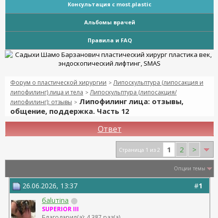
Консультация с most.plastic
Альбомы врачей
Правила и FAQ
Форум о пластической хирургии
Липоскульптура (липосакция и
>
липофилинг) лица и тела
Липоскульптура (липосакция/
>
Липофилинг лица: отзывы,
липофилинг): отзывы
>
общение, поддержка. Часть 12
Ответ
1
2
>
Страница 1 из 2
Опции темы
26.06.2026, 13:37
#
1
баluтina
SUPERIOR III
Благодарил(а): 4 387 раз(а)