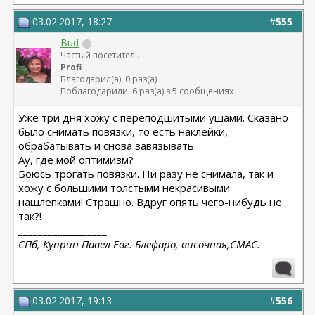
03.02.2017, 18:27
#
555
Bud
Частый посетитель
Profi
Благодарил(а): 0 раз(а)
Поблагодарили: 6 раз(а) в 5 сообщениях
Уже три дня хожу с переподшитыми ушами. Сказано
было снимать повязки, то есть наклейки,
обрабатывать и снова завязывать.
Ау, где мой оптимизм?
Боюсь трогать повязки. Ни разу не снимала, так и
хожу с большими толстыми некрасивыми
нашлепками! Страшно. Вдруг опять чего-нибудь не
так?!
__________________
СПб, Куприн Павел Евг. Блефаро, височная,СМАС.
03.02.2017, 19:13
#
556