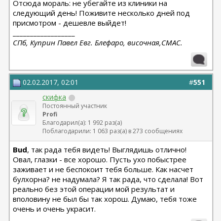
Отсюда мораль: не убегайте из клиники на
следующий день! Поживите несколько дней под
присмотром - дешевле выйдет!
__________________
СПб, Куприн Павел Евг. Блефаро, височная,СМАС.
02.02.2017, 02:01
#
551
скифка
Постоянный участник
Profi
Благодарил(а): 1 992 раз(а)
Поблагодарили: 1 063 раз(а) в 273 сообщениях
Bud
, так рада тебя видеть! Выглядишь отлично!
Овал, глазки - все хорошо. Пусть ухо побыстрее
заживает и не беспокоит тебя больше. Как насчет
булхорна? не надумала? Я так рада, что сделала! Вот
реально без этой операции мой результат и
вполовину не был бы так хорош. Думаю, тебя тоже
очень и очень украсит.