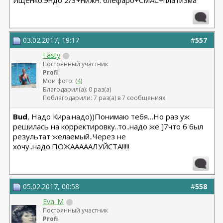
Ищенко:Эндо 2/3+нижн. блефаро+СМАС+платизма
03.02.2017, 19:17
#
557
Fasty
Постоянный участник
Profi
Мои фото: (
4
)
Благодарил(а): 0 раз(а)
Поблагодарили: 7 раз(а) в 7 сообщениях
Bud
, Надо Кира.надо))Понимаю тебя…Но раз уж
решилась на корректировку..то..надо же ]7что б был
результат желаемый..Через не
хочу..надо.ПОЖАААААЛУЙСТА!!!!!
05.02.2017, 00:58
#
558
Eva_M
Постоянный участник
Profi