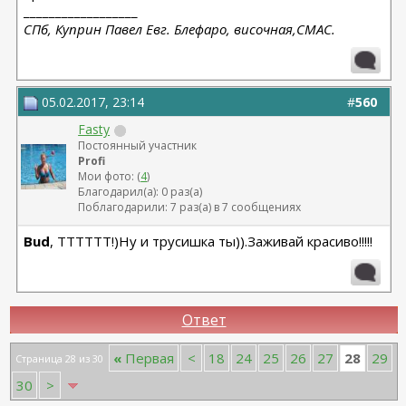
__________________
СПб, Куприн Павел Евг. Блефаро, височная,СМАС.
05.02.2017, 23:14
#
560
Fasty
Постоянный участник
Profi
Мои фото: (
4
)
Благодарил(а): 0 раз(а)
Поблагодарили: 7 раз(а) в 7 сообщениях
Bud
, ТТТТТТ!)Ну и трусишка ты)).Заживай красиво!!!!!
Ответ
28
«
Первая
<
18
24
25
26
27
29
Страница 28 из 30
30
>