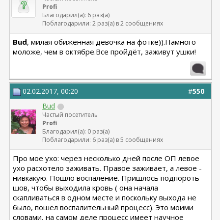
Profi
Благодарил(а): 6 раз(а)
Поблагодарили: 2 раз(а) в 2 сообщениях
Bud
, милая обиженная девочка на фотке)).Намного
моложе, чем в октябре.Все пройдёт, заживут ушки!
02.02.2017, 00:20
#
550
Bud
Частый посетитель
Profi
Благодарил(а): 0 раз(а)
Поблагодарили: 6 раз(а) в 5 сообщениях
Про мое ухо: через несколько дней после ОП левое
ухо расхотело заживать. Правое заживает, а левое -
нивкакую. Пошло воспаление. Пришлось подпороть
шов, чтобы выходила кровь ( она начала
скапливаться в одном месте и поскольку выхода не
было, пошел воспалительный процесс). Это моими
словами, на самом деле процесс имеет научное