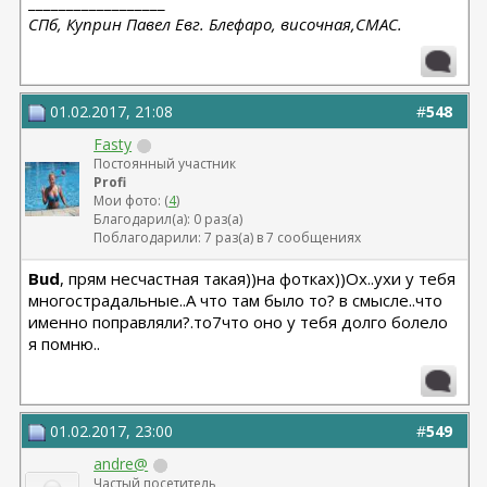
__________________
СПб, Куприн Павел Евг. Блефаро, височная,СМАС.
01.02.2017, 21:08
#
548
Fasty
Постоянный участник
Profi
Мои фото: (
4
)
Благодарил(а): 0 раз(а)
Поблагодарили: 7 раз(а) в 7 сообщениях
Bud
, прям несчастная такая))на фотках))Ох..ухи у тебя
многострадальные..А что там было то? в смысле..что
именно поправляли?.то7что оно у тебя долго болело
я помню..
01.02.2017, 23:00
#
549
andre@
Частый посетитель