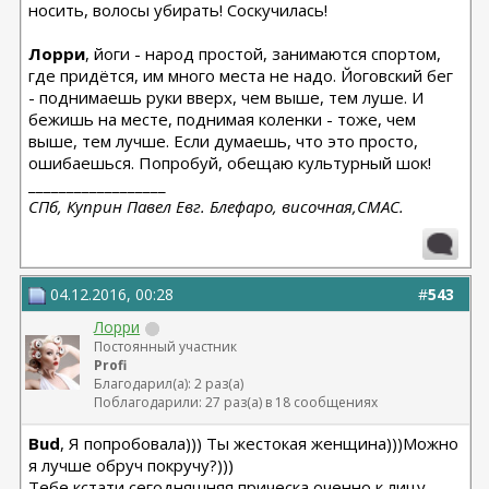
носить, волосы убирать! Соскучилась!
Лорри
, йоги - народ простой, занимаются спортом,
где придётся, им много места не надо. Йоговский бег
- поднимаешь руки вверх, чем выше, тем луше. И
бежишь на месте, поднимая коленки - тоже, чем
выше, тем лучше. Если думаешь, что это просто,
ошибаешься. Попробуй, обещаю культурный шок!
__________________
СПб, Куприн Павел Евг. Блефаро, височная,СМАС.
04.12.2016, 00:28
#
543
Лорри
Постоянный участник
Profi
Благодарил(а): 2 раз(а)
Поблагодарили: 27 раз(а) в 18 сообщениях
Bud
, Я попробовала))) Ты жестокая женщина)))Можно
я лучше обруч покручу?)))
Тебе кстати сегодняшняя прическа оченно к лицу.