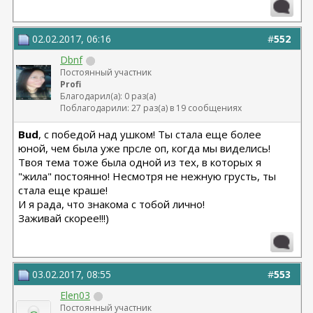
02.02.2017, 06:16
#
552
Dbnf
Постоянный участник
Profi
Благодарил(а): 0 раз(а)
Поблагодарили: 27 раз(а) в 19 сообщениях
Bud
, с победой над ушком! Ты стала еще более
юной, чем была уже прсле оп, когда мы виделись!
Твоя тема тоже была одной из тех, в которых я
"жила" постоянно! Несмотря не нежную грусть, ты
стала еще краше!
И я рада, что знакома с тобой лично!
Заживай скорее!!!)
03.02.2017, 08:55
#
553
Elen03
Постоянный участник