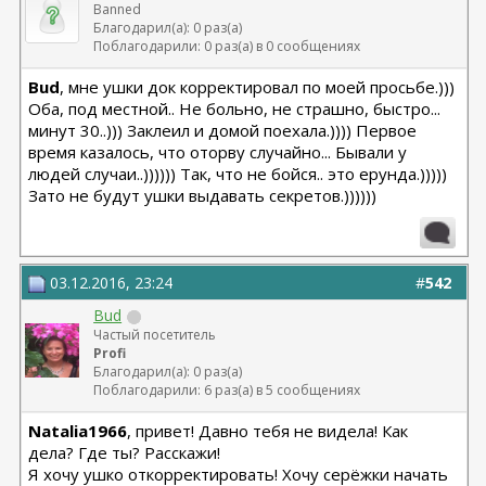
Banned
Благодарил(а): 0 раз(а)
Поблагодарили: 0 раз(а) в 0 сообщениях
Bud
, мне ушки док корректировал по моей просьбе.)))
Оба, под местной.. Не больно, не страшно, быстро...
минут 30..))) Заклеил и домой поехала.)))) Первое
время казалось, что оторву случайно... Бывали у
людей случаи..)))))) Так, что не бойся.. это ерунда.)))))
Зато не будут ушки выдавать секретов.))))))
03.12.2016, 23:24
#
542
Bud
Частый посетитель
Profi
Благодарил(а): 0 раз(а)
Поблагодарили: 6 раз(а) в 5 сообщениях
Natalia1966
, привет! Давно тебя не видела! Как
дела? Где ты? Расскажи!
Я хочу ушко откорректировать! Хочу серёжки начать