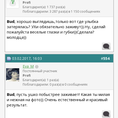
Profi
Благодарил(а): 1 737 раз(а)
Поблагодарили: 3 287 раз(а) в 1 150 сообщениях
Bud
, хорошо выглядишь,только вот где улыбка
затерялась? УХи обязательно заживут)).Ну, сделай
пожалуйста веселые глазки и губки))Сделала?
молодца))
03.02.2017, 16:03
#
554
Eva_M
Постоянный участник
Profi
Благодарил(а): 1 раз(а)
Поблагодарили: 0 раз(а) в 0 сообщениях
Bud
, пусть ушко побыстрее заживает! Какая ты милая
и нежная на фото)) Очень естественный и красивый
результат.