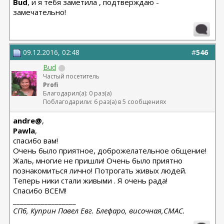
Bud
, и я тебя заметила , подтверждаю -
замечательно!
09.12.2016, 02:48
#
546
Bud
Частый посетитель
Profi
Благодарил(а): 0 раз(а)
Поблагодарили: 6 раз(а) в 5 сообщениях
andre@
,
Pawla
,
спасибо вам!
Очень было приятное, доброжелательное общение!
Жаль, многие не пришли! Очень было приятно
познакомиться лично! Потрогать живых людей.
Теперь ники стали живыми . Я очень рада!
Спасибо ВСЕМ!
__________________
СПб, Куприн Павел Евг. Блефаро, височная,СМАС.