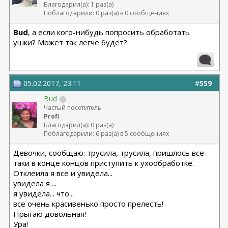
Благодарил(а): 1 раз(а)
Поблагодарили: 0 раз(а) в 0 сообщениях
Bud
, а если кого-нибудь попросить обработать
ушки? Может так легче будет?
05.02.2017, 23:11
#
559
Bud
Частый посетитель
Profi
Благодарил(а): 0 раз(а)
Поблагодарили: 6 раз(а) в 5 сообщениях
Девочки, сообщаю: трусила, трусила, пришлось все-
таки в конце концов приступить к ухообработке.
Отклеила я все и увидела...
увидела я ...
я увидела... что...
все очень красивенько просто прелесть!
Прыгаю довольная!
Ура!