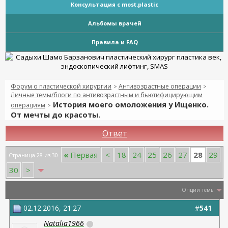
Консультация с most.plastic
Альбомы врачей
Правила и FAQ
Форум о пластической хирургии
Антивозрастные операции
>
>
Личные темы/блоги по антивозрастным и бьютифицирующим
История моего омоложения у Ищенко.
операциям
>
От мечты до красоты.
Ответ
28
«
Первая
<
18
24
25
26
27
29
Страница 28 из 30
30
>
Опции темы
02.12.2016, 21:27
#
541
Natalia1966