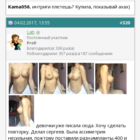
Kama056
, интриги плетешь? Купила, показывай ахах)
04.02.2017, 13:55
#
320
Lati
Постоянный участник
Profi
Благодарил(а): 336 раз(а)
Поблагодарили: 357 раз(а) в 187 сообщениях
девочки.уже писала сюда. Хочу сделать
повторку. Делал сергеев. Была ассиметрия
несильная, пожтому поставили разн.импланты.400 и