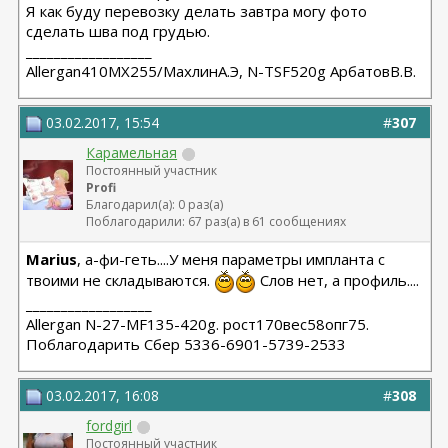
Я как буду перевозку делать завтра могу фото
сделать шва под грудью.
__________________
Allergan410MX255/МахлинА.Э, N-TSF520g АрбатовВ.В.
03.02.2017, 15:54
#
307
Карамельная
Постоянный участник
Profi
Благодарил(а): 0 раз(а)
Поблагодарили: 67 раз(а) в 61 сообщениях
Marius
, а-фи-геть....У меня параметры импланта с
твоими не складываются.
Слов нет, а профиль....
__________________
Allergan N-27-MF135-420g. рост170вес58опг75.
Поблагодарить Сбер 5336-6901-5739-2533
03.02.2017, 16:08
#
308
fordgirl
Постоянный участник