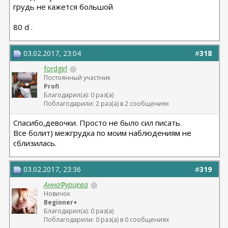
грудь не кажется большой
80 d .
03.02.2017, 23:04
#
318
fordgirl
Постоянный участник
Profi
Благодарил(а): 0 раз(а)
Поблагодарили: 2 раз(а) в 2 сообщениях
Спасибо,девочки. Просто не было сил писать.
Все болит) межгрудка по моим наблюдениям не
сблизилась.
03.02.2017, 23:36
#
319
АннаФурцева
Новичок
Beginner+
Благодарил(а): 0 раз(а)
Поблагодарили: 0 раз(а) в 0 сообщениях