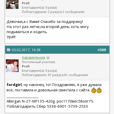
Profi
Благодарил(а): 0 раз(а)
Поблагодарили: 2 раз(а) в 2 сообщениях
Девочки,а с Вами! Спасибо за поддержку!
На этот раз легче,на второй день хоть могу
подыматься и ходить.
Ура!!!
03.02.2017, 16:38
#
309
Карамельная
Постоянный участник
Profi
Благодарил(а): 0 раз(а)
Поблагодарили: 67 раз(а) в 61 сообщениях
fordgirl
, ну наконец то! Поздравляю, я уже думала
всё, поставила и довольная свинтила с сайта.
__________________
Allergan N-27-MF135-420g. рост170вес58опг75.
Поблагодарить Сбер 5336-6901-5739-2533