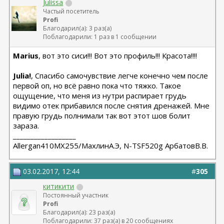
Julissa
Частый посетитель
Profi
Благодарил(а): 3 раз(а)
Поблагодарили: 1 раз в 1 сообщении
Marius
, вот это сиси!!! Вот это профиль!!! Красота!!!!
Julia!
, Спасибо самочувствие легче конечно чем после
первой оп, но всё равно пока что тяжко. Такое
ощущение, что меня из нутри распирает грудь
видимо отек прибавился после снятия дренажей. Мне
правую грудь полнимали так вот этот шов болит
зараза.
__________________
Allergan410MX255/МахлинА.Э, N-TSF520g АрбатовВ.В.
03.02.2017, 12:44
#
305
китикити
Постоянный участник
Profi
Благодарил(а): 23 раз(а)
Поблагодарили: 37 раз(а) в 20 сообщениях