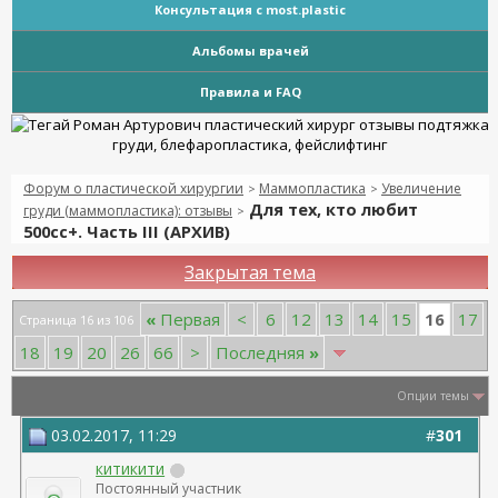
Консультация с most.plastic
Альбомы врачей
Правила и FAQ
Форум о пластической хирургии
Маммопластика
Увеличение
>
>
Для тех, кто любит
груди (маммопластика): отзывы
>
500сс+. Часть III (АРХИВ)
Закрытая тема
16
«
Первая
<
6
12
13
14
15
17
Страница 16 из 106
18
19
20
26
66
>
Последняя
»
Опции темы
03.02.2017, 11:29
#
301
китикити
Постоянный участник