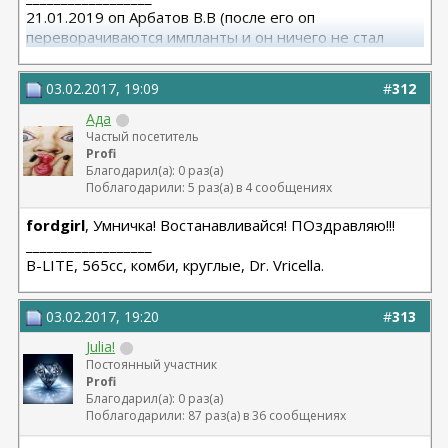
21.01.2019 оп Арбатов В.В (после его оп
переворачиваются импланты и он ничего не стал
исправлять)
03.02.2017, 19:09
#
312
Ада
Частый посетитель
Profi
Благодарил(а): 0 раз(а)
Поблагодарили: 5 раз(а) в 4 сообщениях
fordgirl
, Умничка! Востанавливайся! ПОздравляю!!!
__________________
B-LITE, 565сс, комби, круглые, Dr. Vricella.
03.02.2017, 19:20
#
313
Julia!
Постоянный участник
Profi
Благодарил(а): 0 раз(а)
Поблагодарили: 87 раз(а) в 36 сообщениях