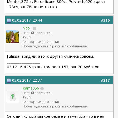
Мentor,375cc. Eurosilicone,800cc,Polytech,620cc.рост
178см,опг 78(но не точно)
03.02.2017, 20:44
#
316
nicoll
Частый посетитель
Profi
Благодарил(а): 2 раз(а)
Поблагодарили: 4 раз(а) в 4 сообщениях
Julissa
, вряд ли. это ж другая клиника совсем.
__________________
03.12.16 425 гр анатом рост 157, опг 70 Арбатов
03.02.2017, 22:37
#
317
Kama056
Частый посетитель
Profi
Благодарил(а): 0 раз(а)
Поблагодарили: 2 раз(а) в 2 сообщениях
Сегодня купила мягкое белье и заметила что в нем