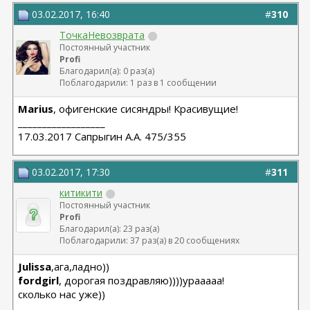
03.02.2017, 16:40
#
310
ТочкаНевозврата
Постоянный участник
Profi
Благодарил(а): 0 раз(а)
Поблагодарили: 1 раз в 1 сообщении
Marius
, офигенские сисяндры! Красивущие!
__________________
17.03.2017 Сапрыгин А.А. 475/355
03.02.2017, 17:30
#
311
китикити
Постоянный участник
Profi
Благодарил(а): 23 раз(а)
Поблагодарили: 37 раз(а) в 20 сообщениях
Julissa
,ага,ладно))
fordgirl
, дорогая поздравляю))))урааааа!
сколько нас уже))
__________________