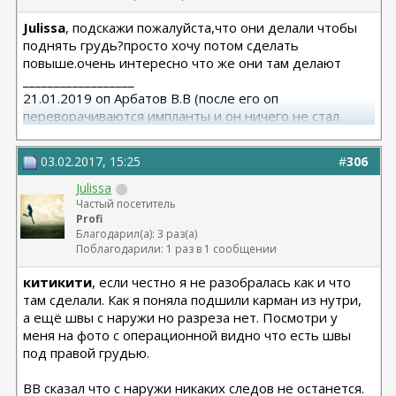
Julissa
, подскажи пожалуйста,что они делали чтобы
поднять грудь?просто хочу потом сделать
повыше.очень интересно что же они там делают
__________________
21.01.2019 оп Арбатов В.В (после его оп
переворачиваются импланты и он ничего не стал
исправлять)
03.02.2017, 15:25
#
306
Julissa
Частый посетитель
Profi
Благодарил(а): 3 раз(а)
Поблагодарили: 1 раз в 1 сообщении
китикити
, если честно я не разобралась как и что
там сделали. Как я поняла подшили карман из нутри,
а ещё швы с наружи но разреза нет. Посмотри у
меня на фото с операционной видно что есть швы
под правой грудью.
ВВ сказал что с наружи никаких следов не останется.