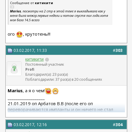
Сообщение от
китикити
Marius
, посмотри на 2 стр в этой теме я выкладывала как у
меня была межгр.первые недели и потом спустя пол года.хотя
моя база 14,5 всего
ого
, крутотень!!!
03.02.2017, 11:33
#
303
китикити
Постоянный участник
Profi
Благодарил(а): 23 раз(а)
Поблагодарили: 37 раз(а) в 20 сообщениях
Marius
, а я о чем!
__________________
21.01.2019 оп Арбатов В.В (после его оп
переворачиваются импланты и он ничего не стал
исправлять)
03.02.2017, 12:16
#
304