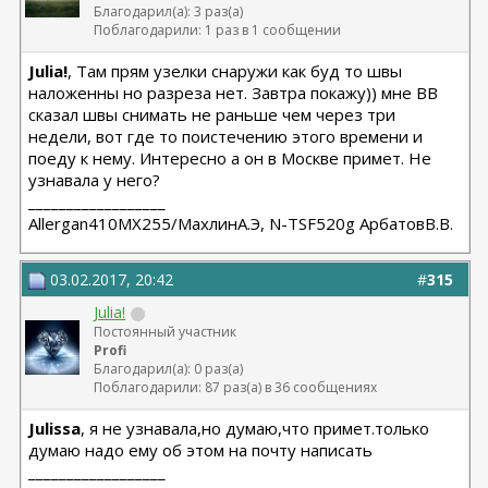
Благодарил(а): 3 раз(а)
Поблагодарили: 1 раз в 1 сообщении
Julia!
, Там прям узелки снаружи как буд то швы
наложенны но разреза нет. Завтра покажу)) мне ВВ
сказал швы снимать не раньше чем через три
недели, вот где то поистечению этого времени и
поеду к нему. Интересно а он в Москве примет. Не
узнавала у него?
__________________
Allergan410MX255/МахлинА.Э, N-TSF520g АрбатовВ.В.
03.02.2017, 20:42
#
315
Julia!
Постоянный участник
Profi
Благодарил(а): 0 раз(а)
Поблагодарили: 87 раз(а) в 36 сообщениях
Julissa
, я не узнавала,но думаю,что примет.только
думаю надо ему об этом на почту написать
__________________