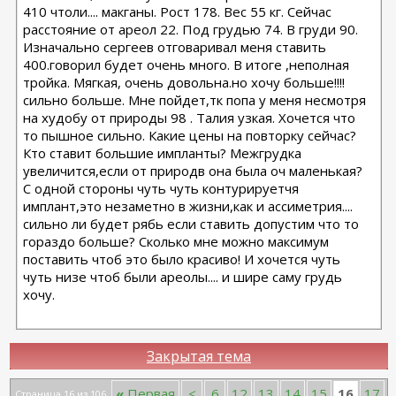
410 чтоли.... макганы. Рост 178. Вес 55 кг. Сейчас
расстояние от ареол 22. Под грудью 74. В груди 90.
Изначально сергеев отговаривал меня ставить
400.говорил будет очень много. В итоге ,неполная
тройка. Мягкая, очень довольна.но хочу больше!!!!
сильно больше. Мне пойдет,тк попа у меня несмотря
на худобу от природы 98 . Талия узкая. Хочется что
то пышное сильно. Какие цены на повторку сейчас?
Кто ставит большие импланты? Межгрудка
увеличится,если от природв она была оч маленькая?
С одной стороны чуть чуть контурируетчя
имплант,это незаметно в жизни,как и ассиметрия....
сильно ли будет рябь если ставить допустим что то
гораздо больше? Сколько мне можно максимум
поставить чтоб это было красиво! И хочется чуть
чуть низе чтоб были ареолы.... и шире саму грудь
хочу.
Закрытая тема
16
«
Первая
<
6
12
13
14
15
17
Страница 16 из 106