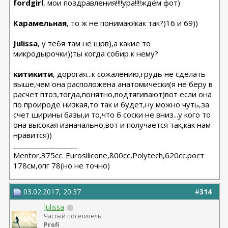
fordgirl
, мои поздравления!!!!ура!!!!ждём фот)
Карамельная
, то ж не понимаю!как так?)16 и 69))
Julissa
, у тебя там не шрв),а какие то
микродырочки))ты когда собир к нему?
китикити
, дорогая...к сожалению,грудь не сделать
выше,чем она расположена анатомически(я не беру в
расчет птоз,тогда,понятно,подтягивают)вот если она
по проироде низкая,то так и будет,ну можно чуть,за
счет ширины базы,и то,что б соски не вниз...у кого то
она высокая изначально,вот и получается так,как нам
нравится))
__________________
Мentor,375cc. Eurosilicone,800cc,Polytech,620cc.рост
178см,опг 78(но не точно)
03.02.2017, 20:37
#
314
Julissa
Частый посетитель
Profi