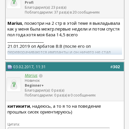
Profi
Благодарил(а): 23 раз(а)
Поблагодарили: 37 раз(а) в 20 сообщениях
Marius
, посмотри на 2 стр в этой теме я выкладывала
как у меня была межгр.первые недели и потом спустя
пол года.хотя моя база 14,5 всего
__________________
21.01.2019 оп Арбатов В.В (после его оп
переворачиваются импланты и он ничего не стал
исправлять)
03.02.2017, 11:31
#
302
Marius
Новичок
Beginner+
Благодарил(а): 0 раз(а)
Поблагодарили: 0 раз(а) в 0 сообщениях
китикити
, надеюсь, а то я то на поведение
прошлых сисек ориентируюсь)
Цитата: