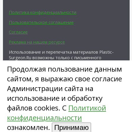
Политика конфиденциальности
Пользовательское соглашение
Согласие
Реклама на нашем ресурсе
Использование и перепечатка материалов Plastic-
Surgeon.Ru возможны только с письменного
разрешения администрации и при наличии
Продолжая пользование данным
активной ссылки на источник.
сайтом, я выражаю свое согласие
Администрации сайта на
использование и обработку
файлов cookies. С
Политикой
Copyright ©
конфиденциальности
ознакомлен.