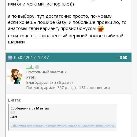
или они мега миниатюрные)))
а по выбору, тут достаточно просто, по-моему:
если хочешь пошире базу, и побольше проекцию, то
анатомы твой вариант, провис бонусом
если хочешь наполненный верхний полюс: выбирай
шарики
05.02.2017, 12:47
#
360
Lati
Постоянный участник
Profi
Благодарил(а): 336 раз(а)
Поблагодарили: 357 раз(а) в 187 сообщениях
Цитата:
Сообщение от
Marius
Lati
Я бы сама от таких не отказалась. Такое ощущение, что у этих
девочек больше литра каждая сиська, ну или они мега
миниатюрные)))