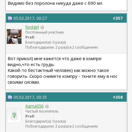
Видимо без поролона никуда даже с 690 мл
05.02.2017, 00:27
#
357
fordgirl
Постоянный участник
Profi
Благодарил(а): 0 раз(а)
Поблагодарили: 2 раз(а) в 2 сообщениях
Вот прикол) мне кажется что даже в компре
видно,что есть грудь.
Какой-то бестактный человек) как можно такое
говорить. Скоро снимете компру - ткните ему в нос
своими сисями.
05.02.2017, 00:35
#
358
Kama056
Частый посетитель
Profi
Благодарил(а): 0 раз(а)
Поблагодарили: 2 раз(а) в 2 сообщениях