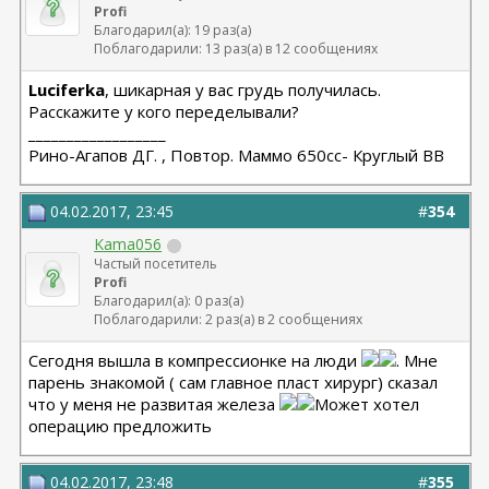
Profi
Благодарил(а): 19 раз(а)
Поблагодарили: 13 раз(а) в 12 сообщениях
Luciferka
, шикарная у вас грудь получилась.
Расскажите у кого переделывали?
__________________
Рино-Агапов ДГ. , Повтор. Маммо 650сс- Круглый ВВ
04.02.2017, 23:45
#
354
Kama056
Частый посетитель
Profi
Благодарил(а): 0 раз(а)
Поблагодарили: 2 раз(а) в 2 сообщениях
Сегодня вышла в компрессионке на люди
. Мне
парень знакомой ( сам главное пласт хирург) сказал
что у меня не развитая железа
Может хотел
операцию предложить
04.02.2017, 23:48
#
355