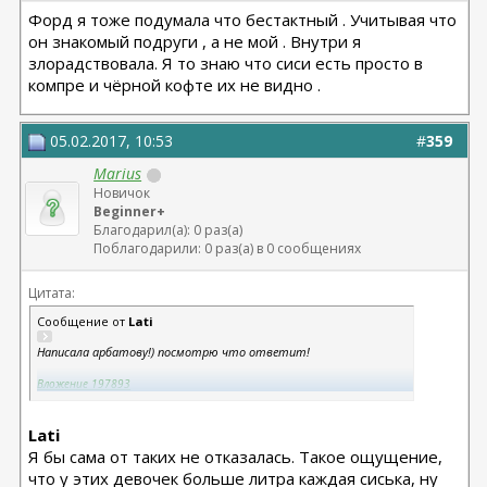
Форд я тоже подумала что бестактный . Учитывая что
он знакомый подруги , а не мой . Внутри я
злорадствовала. Я то знаю что сиси есть просто в
компре и чёрной кофте их не видно .
05.02.2017, 10:53
#
359
Marius
Новичок
Beginner+
Благодарил(а): 0 раз(а)
Поблагодарили: 0 раз(а) в 0 сообщениях
Цитата:
Сообщение от
Lati
Написала арбатову!) посмотрю что ответит!
Вложение 197893
Вложение 197894
Вложение 197895
мечтаааа
Lati
Я бы сама от таких не отказалась. Такое ощущение,
что у этих девочек больше литра каждая сиська, ну