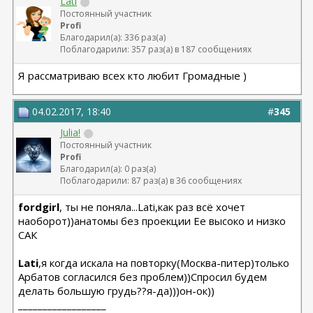
Lati
Постоянный участник
Profi
Благодарил(а): 336 раз(а)
Поблагодарили: 357 раз(а) в 187 сообщениях
Я рассматриваю всех кто любит Громадные )
04.02.2017, 18:40
#
345
Julia!
Постоянный участник
Profi
Благодарил(а): 0 раз(а)
Поблагодарили: 87 раз(а) в 36 сообщениях
fordgirl
, ты не поняла...Lati,как раз всё хочет
наоборот))анатомы без проекции Ее высоко и низко
САК
Lati
,я когда искала на повторку(Москва-питер)только
Арбатов согласился без проблем))Спросил будем
делать большую грудь??я-да)))он-ок))
__________________