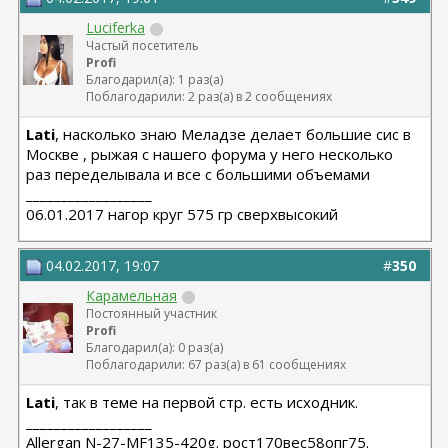
Luciferka
Частый посетитель
Profi
Благодарил(а): 1 раз(а)
Поблагодарили: 2 раз(а) в 2 сообщениях
Lati
, насколько знаю Меладзе делает большие сис в
Москве , рыжая с нашего форума у него несколько
раз переделывала и все с большими объемами
__________________
06.01.2017 нагор круг 575 гр сверхвысокий
04.02.2017, 19:07
#
350
Карамельная
Постоянный участник
Profi
Благодарил(а): 0 раз(а)
Поблагодарили: 67 раз(а) в 61 сообщениях
Lati
, так в теме на первой стр. есть исходник.
__________________
Allergan N-27-MF135-420g. рост170вес58опг75.