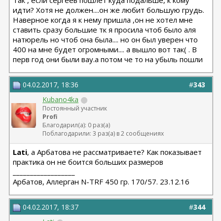
Так , если сергеев пошлет куда подальше, к кому
идти? Хотя не должен....он же любит большую грудь.
Наверное когда я к нему пришла ,он не хотел мне
ставить сразу большие тк я просила чтоб было аля
натюрель но чтоб она была.... но он был уверен что
400 на мне будет огромными.... а вышло вот так( . В
перв год они были вау.а потом че то на убыль пошли
04.02.2017, 18:36
#
343
Kubano4ka
Постоянный участник
Profi
Благодарил(а): 0 раз(а)
Поблагодарили: 3 раз(а) в 2 сообщениях
Lati
, а Арбатова не рассматриваете? Как показывает
практика он не боится больших размеров
__________________
Арбатов, Аллерган N-TRF 450 гр. 170/57. 23.12.16
04.02.2017, 18:37
#
344