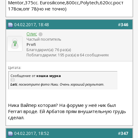
Мentor,375cc. Eurosilicone,800cc,Polytech,620cc.рост
178см,опг 78(но не точно)
04.02.2017, 18:48
#
346
Олис
Частый посетитель
Profi
Благодарил(а): 76 раз(а)
Поблагодарили: 195 раз(а) в 64 сообщениях
Цитата:
Сообщение от
кошка мурка
Lati
, посмотрите фото Ники. Очень хороший результат.
Ника Вайпер которая? На форуме у неё ник был
Ferrari вроде. Ей Арбатов прям внушительную грудь
сделал.
04.02.2017, 18:52
#
347