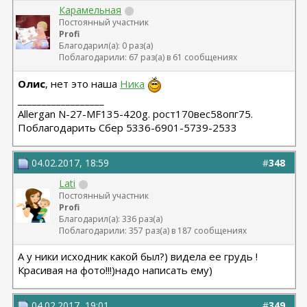
Карамельная
Постоянный участник
Profi
Благодарил(а): 0 раз(а)
Поблагодарили: 67 раз(а) в 61 сообщениях
Олис
, нет это наша
Ника
__________________
Allergan N-27-MF135-420g. рост170вес58опг75.
Поблагодарить Сбер 5336-6901-5739-2533
04.02.2017, 18:59
#
348
Lati
Постоянный участник
Profi
Благодарил(а): 336 раз(а)
Поблагодарили: 357 раз(а) в 187 сообщениях
А у ники исходник какой был?) видела ее грудь !
Красивая на фото!!!)надо написать ему)
04.02.2017, 19:01
#
349