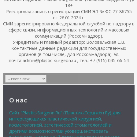
18+
Реестровая запись о регистрации СМИ ЭЛ № ФС 77-86755
от 26.01.2024 г.
СМИ зарегистрировано Федеральной службой по надзору в
сфере связи, информационных технологий и массовых
коммуникаций (Роскомнадзор).
Учредитель и главный редактор: Воловельская Е.В.
Контактные данные редакции для государственных
органов (в том числе, для Роскомнадзора): эл.
почта admin@plastic-surgeon.ru ; тел.: +7 (915) 045-66-54
О нас
Сайт “Plastic-Surgeon.Ru” (Пластик-Серджен.Ру) для
интересующихся пластической хирургией,
косметологией, эстетической стоматологией и
другими возможностями усовершенствовать
внешность. Созданный летом 2004 года на основе