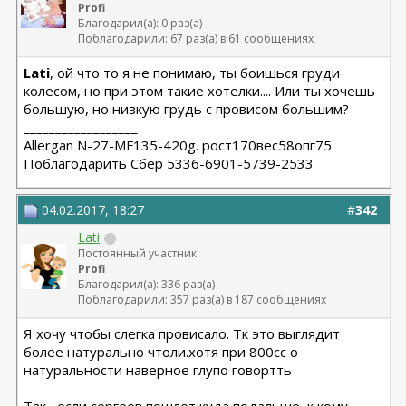
Profi
Благодарил(а): 0 раз(а)
Поблагодарили: 67 раз(а) в 61 сообщениях
Lati
, ой что то я не понимаю, ты боишься груди
колесом, но при этом такие хотелки.... Или ты хочешь
большую, но низкую грудь с провисом большим?
__________________
Allergan N-27-MF135-420g. рост170вес58опг75.
Поблагодарить Сбер 5336-6901-5739-2533
04.02.2017, 18:27
#
342
Lati
Постоянный участник
Profi
Благодарил(а): 336 раз(а)
Поблагодарили: 357 раз(а) в 187 сообщениях
Я хочу чтобы слегка провисало. Тк это выглядит
более натурально чтоли.хотя при 800сс о
натуральности наверное глупо говортть