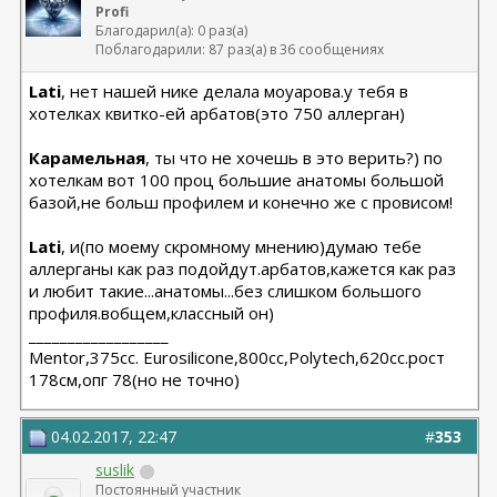
Profi
Благодарил(а): 0 раз(а)
Поблагодарили: 87 раз(а) в 36 сообщениях
Lati
, нет нашей нике делала моуарова.у тебя в
хотелках квитко-ей арбатов(это 750 аллерган)
Карамельная
, ты что не хочешь в это верить?) по
хотелкам вот 100 проц большие анатомы большой
базой,не больш профилем и конечно же с провисом!
Lati
, и(по моему скромному мнению)думаю тебе
аллерганы как раз подойдут.арбатов,кажется как раз
и любит такие...анатомы...без слишком большого
профиля.вобщем,классный он)
__________________
Мentor,375cc. Eurosilicone,800cc,Polytech,620cc.рост
178см,опг 78(но не точно)
04.02.2017, 22:47
#
353
suslik
Постоянный участник