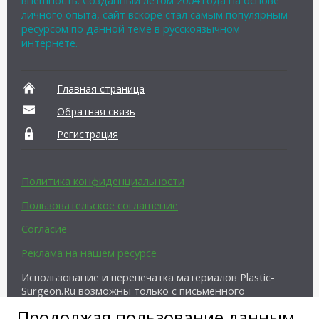
личного опыта, сайт вскоре стал самым популярным
ресурсом по данной теме в русскоязычном
интернете.
Главная страница
Обратная связь
Регистрация
Политика конфиденциальности
Пользовательское соглашение
Согласие
Реклама на нашем ресурсе
Использование и перепечатка материалов Plastic-
Surgeon.Ru возможны только с письменного
разрешения администрации и при наличии
Продолжая пользование данным
активной ссылки на источник.