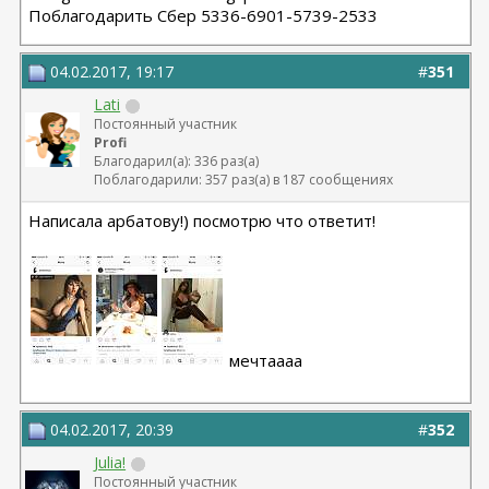
Поблагодарить Сбер 5336-6901-5739-2533
04.02.2017, 19:17
#
351
Lati
Постоянный участник
Profi
Благодарил(а): 336 раз(а)
Поблагодарили: 357 раз(а) в 187 сообщениях
Написала арбатову!) посмотрю что ответит!
мечтаааа
04.02.2017, 20:39
#
352
Julia!
Постоянный участник