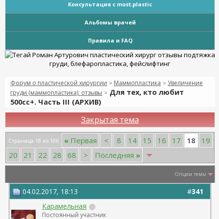
Консультация с most.plastic
Альбомы врачей
Правила и FAQ
Форум о пластической хирургии
Маммопластика
Увеличение
>
>
Для тех, кто любит
груди (маммопластика): отзывы
>
500сс+. Часть III (АРХИВ)
Закрытая тема
18
«
Первая
<
8
14
15
16
17
19
Страница 18 из 106
20
21
22
28
68
>
Последняя
»
Опции темы
04.02.2017, 18:13
#
341
Карамельная
Постоянный участник