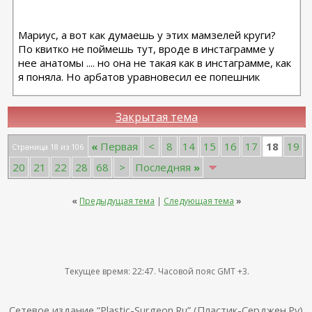
Мариус, а вот как думаешь у этих мамзелей круги?
а по выбору, тут достаточно просто, по-моему:
По квитко не поймешь тут, вроде в инстаграмме у
если хочешь пошире базу, и побольше проекцию, то анатомы
нее анатомы .... но она не такая как в инстаграмме, как
твой вариант, провис бонусом
я поняла. Но арбатов уравновесил ее попешник
если хочешь наполненный верхний полюс: выбирай шарики
Закрытая тема
18
«
Первая
<
8
14
15
16
17
19
Страница 18 из 106
20
21
22
28
68
>
Последняя
»
«
Предыдущая тема
|
Следующая тема
»
Текущее время:
22:47
. Часовой пояс GMT +3.
Сетевое издание “Plastic-Surgeon.Ru” (Пластик-Серджен.Ру).