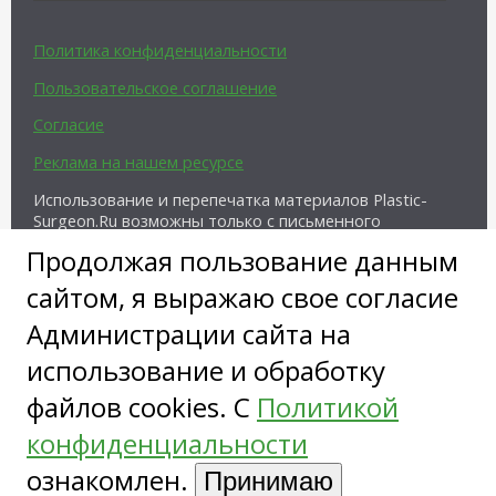
Политика конфиденциальности
Пользовательское соглашение
Согласие
Реклама на нашем ресурсе
Использование и перепечатка материалов Plastic-
Surgeon.Ru возможны только с письменного
разрешения администрации и при наличии
Продолжая пользование данным
активной ссылки на источник.
сайтом, я выражаю свое согласие
Администрации сайта на
использование и обработку
файлов cookies. С
Политикой
Copyright ©
конфиденциальности
ознакомлен.