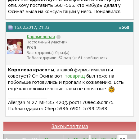
опи. Хочу поставить 560 -565. Кто нибудь делал у
Осина? Была на консультации у него. Понравился.
15.02.2017, 21:33
#
560
Карамельная
Постоянный участник
Profi
Благодарил(а): 0 раз(а)
Поблагодарили: 67 раз(а) в 61 сообщениях
Королева красоты
, а какой фирмы импланты
советует? От Осина вот
 товарищ
был тоже на
побольше готовились и пропали к сожалению. Есть
ещё как положительные так и не понятные.
__________________
Allergan N-27-MF135-420g. рост170вес58опг75.
Поблагодарить Сбер 5336-6901-5739-2533
Закрытая тема