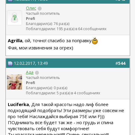
Олис
Частый посетитель
Profi
Благодарил(а): 76 раз(а)
Поблагодарили: 195 раз(а) в 64 сообщениях
Agrilla
, ой, точно! спасибо за поправку
Фая, мои извинения за огрех)
12.02.2017, 13:49
#
544
Ада
Частый посетитель
Profi
Благодарил(а): 0 раз(а)
Поблагодарили: 5 раз(а) в 4 сообщениях
Luciferka
, Для такой красоты надо лиф более
подходящий подобрать! Эти размеры уже совсем не
про тебя! Наслаждайся выбирая 75Е или F)))
ПОднимать все будет так же - но грудь и спина
чувствовать себя будут комфортнее!
Ты красотка нереальная!!!! Очень сексуально!!!