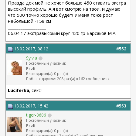
Правда док мой не хочет больше 450 ставить экстра
высокий профиль. А я вот смотрю на твои, и думаю
что 500 точно хорошо будет! У меня тоже рост
небольшой -158 см
__________________
06.04.17 экстравысокий круг 420 гр Барсаков М.А.
13.02.2017, 08:12
#
552
Sylvia
Постоянный участник
Profi
Благодарил(а): 0 раз(а)
Поблагодарили: 208 раз(а) в 162 сообщениях
Luciferka
, секс!
13.02.2017, 15:42
#
553
tiger-8686
Постоянный участник
Profi
Благодарил(а): 0 раз(а)
Поблагодарили: 13 раз(а) в 7 сообщениях