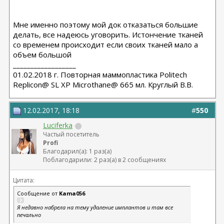
Мне именно поэтому мой док отказаться большие
делать, все надеюсь уговорить. Истончение тканей
со временем происходит если своих тканей мало а
объем большой
__________________
01.02.2018 г. Повторная маммопластика Politech
Replicon@ SL XP Microthane@ 665 мл. Круглый В.В.
12.02.2017, 18:18
#
550
Luciferka
Частый посетитель
Profi
Благодарил(а): 1 раз(а)
Поблагодарили: 2 раз(а) в 2 сообщениях
Цитата:
Сообщение от
Kama056
Я недавно набрела на тему удаление имплантов и там все
печально