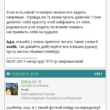
Если есть какой то вопрос можно его задать
напрямую . Правда же ?) зачем пугать девочек ? Они
делатют себе красоту чтоб кайфовать от себя,
радоваться а не ходить по всяким темам и
настраивать себя на худшее.
Ада
, спасибо ) очень приятно читать такие слова !!!
suslik
, так давайте действуйте все в ваших руках))
пусть мечты сбываютсяяяя))))
__________________
06.01.2017 нагор круг 575 гр сверхвысокий
12.02.2017, 21:01
#
551
Darya_GP
Частый посетитель
Profi
Благодарил(а): 0 раз(а)
Поблагодарили: 0 раз(а) в 0 сообщениях
Luciferka, ооо, я с твоей фоткой пойду на переделку!!