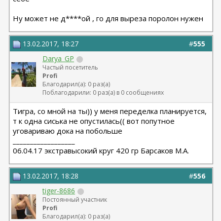
Ну может не д****ой , го для выреза поролон нужен
13.02.2017, 18:27
#
555
Darya_GP
Частый посетитель
Profi
Благодарил(а): 0 раз(а)
Поблагодарили: 0 раз(а) в 0 сообщениях
Тигра, со мной на ты)) у меня переделка планируется,
т к одна сиська не опустилась(( вот попутное
уговариваю дока на побольше
__________________
06.04.17 экстравысокий круг 420 гр Барсаков М.А.
13.02.2017, 18:28
#
556
tiger-8686
Постоянный участник
Profi
Благодарил(а): 0 раз(а)