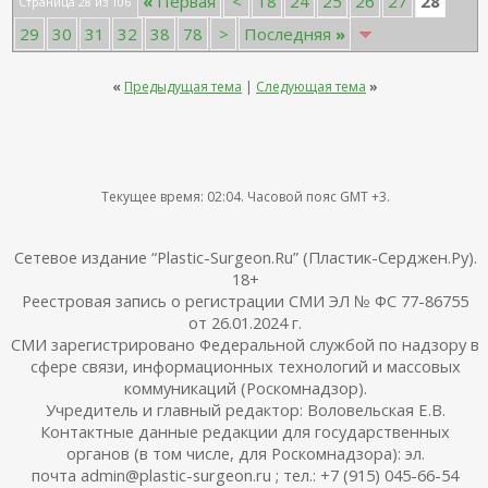
28
«
Первая
<
18
24
25
26
27
Страница 28 из 106
29
30
31
32
38
78
>
Последняя
»
«
Предыдущая тема
|
Следующая тема
»
Текущее время:
02:04
. Часовой пояс GMT +3.
Сетевое издание “Plastic-Surgeon.Ru” (Пластик-Серджен.Ру).
18+
Реестровая запись о регистрации СМИ ЭЛ № ФС 77-86755
от 26.01.2024 г.
СМИ зарегистрировано Федеральной службой по надзору в
сфере связи, информационных технологий и массовых
коммуникаций (Роскомнадзор).
Учредитель и главный редактор: Воловельская Е.В.
Контактные данные редакции для государственных
органов (в том числе, для Роскомнадзора): эл.
почта admin@plastic-surgeon.ru ; тел.: +7 (915) 045-66-54