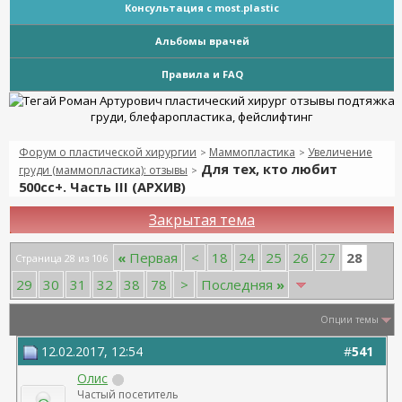
Консультация с most.plastic
Альбомы врачей
Правила и FAQ
Форум о пластической хирургии
Маммопластика
Увеличение
>
>
Для тех, кто любит
груди (маммопластика): отзывы
>
500сс+. Часть III (АРХИВ)
Закрытая тема
28
«
Первая
<
18
24
25
26
27
Страница 28 из 106
29
30
31
32
38
78
>
Последняя
»
Опции темы
12.02.2017, 12:54
#
541
Олис
Частый посетитель