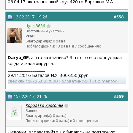
06.04.17 экстравысокий круг 420 гр Барсаков М.А.
13.02.2017, 19:26
#
558
tiger-8686
Постоянный участник
Profi
Благодарил(а): 0 раз(а)
Поблагодарили: 13 раз(а) в 7 сообщениях
Darya_GP
, а что за клиника? Я что-то его пропустила
когда искала хирурга.
__________________
29.11.2016 Баталов И.Х. 300/350(круг
сверхвысок);25.02.2020 Головатинский 300 mentor
круг/сред
15.02.2017, 21:26
#
559
Королева красоты
Banned
Благодарил(а): 0 раз(а)
Поблагодарили: 0 раз(а) в 0 сообщениях
Девочки, здравствуйте. Собираюсь на повторную