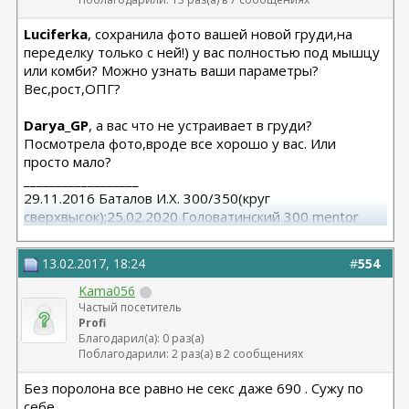
Luciferka
, сохранила фото вашей новой груди,на
переделку только с ней!) у вас полностью под мышцу
или комби? Можно узнать ваши параметры?
Вес,рост,ОПГ?
Darya_GP
, а вас что не устраивает в груди?
Посмотрела фото,вроде все хорошо у вас. Или
просто мало?
__________________
29.11.2016 Баталов И.Х. 300/350(круг
сверхвысок);25.02.2020 Головатинский 300 mentor
круг/сред
13.02.2017, 18:24
#
554
Kama056
Частый посетитель
Profi
Благодарил(а): 0 раз(а)
Поблагодарили: 2 раз(а) в 2 сообщениях
Без поролона все равно не секс даже 690 . Сужу по
себе