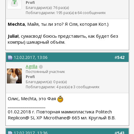
Profi
Благодарил(а): 76 раз(а)
Поблагодарили: 195 раз(а) в 64 сообщениях
Mechta
, Майя, ты ли это? Я Оля, которая Кот.)
Julia!
, сумасвод! боюсь представить, как будет без
компры) шикарный объём.
12.02.2017, 13:06
#
542
Agrilla
Постоянный участник
Profi
Благодарил(а): 0 раз(а)
Поблагодарили: 4 раз(а) в 3 сообщениях
Олис, Mechta, это Фая
__________________
01.02.2018 г. Повторная маммопластика Politech
Replicon@ SL XP Microthane@ 665 мл. Круглый В.В.
12.02.2017, 13:36
#
543