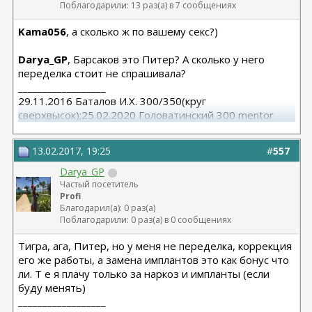
Поблагодарили: 13 раз(а) в 7 сообщениях
Kama056
, а сколько ж по вашему секс?)
Darya_GP
, Барсаков это Питер? А сколько у него
переделка стоит не спрашивала?
__________________
29.11.2016 Баталов И.Х. 300/350(круг
сверхвысок);25.02.2020 Головатинский 300 mentor
круг/сред
13.02.2017, 19:25
#
557
Darya_GP
Частый посетитель
Profi
Благодарил(а): 0 раз(а)
Поблагодарили: 0 раз(а) в 0 сообщениях
Тигра, ага, Питер, но у меня не переделка, коррекция
его же работы, а замена имплантов это как бонус что
ли. Т е я плачу только за наркоз и импланты (если
буду менять)
__________________