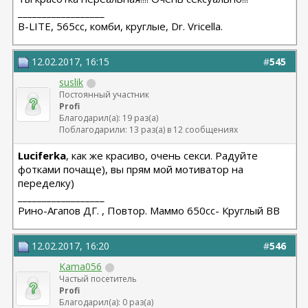
__________________
B-LITE, 565сс, комби, круглые, Dr. Vricella.
12.02.2017, 16:15
#
545
suslik
Постоянный участник
Profi
Благодарил(а): 19 раз(а)
Поблагодарили: 13 раз(а) в 12 сообщениях
Luciferka
, как же красиво, очень секси. Радуйте
фотками почаще), вы прям мой мотиватор на
переделку)
__________________
Рино-Агапов ДГ. , Повтор. Маммо 650сс- Круглый ВВ
12.02.2017, 16:20
#
546
Kama056
Частый посетитель
Profi
Благодарил(а): 0 раз(а)