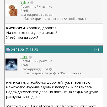
Sylvia
Постоянный участник
Profi
Благодарил(а): 0 раз(а)
Поблагодарили: 208 раз(а) в 162 сообщениях
китикити
, хорошо, дорогая.
На сколько они увеличились?
У тебя когда срок?
24.01.2017, 11:23
#
46
Julia!
Постоянный участник
Profi
Благодарил(а): 0 раз(а)
Поблагодарили: 87 раз(а) в 36 сообщениях
китикити
, спасибочки дорогая)я уж вчера твою
межгрудку изучила вдоль и поперёк...и появилась
надежда!!!муж-это дааа..но пока не на седьмом )руки
распускать не даю).
__________________
Мentor,375cc. Eurosilicone,800cc,Polytech,620cc.рост