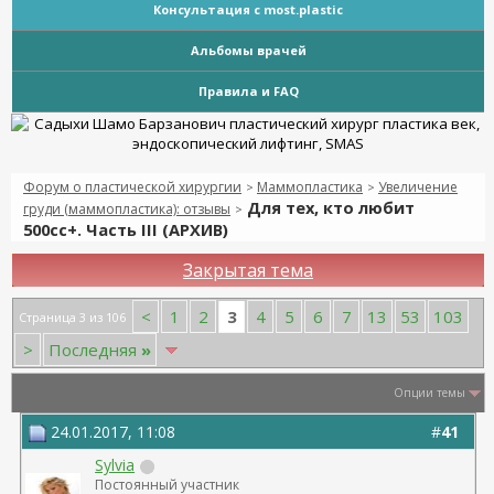
Консультация с most.plastic
Альбомы врачей
Правила и FAQ
Форум о пластической хирургии
Маммопластика
Увеличение
>
>
Для тех, кто любит
груди (маммопластика): отзывы
>
500сс+. Часть III (АРХИВ)
Закрытая тема
3
<
1
2
4
5
6
7
13
53
103
Страница 3 из 106
>
Последняя
»
Опции темы
24.01.2017, 11:08
#
41
Sylvia
Постоянный участник