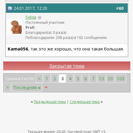
24.01.2017, 12:20
#
60
Sylvia
Постоянный участник
Profi
Благодарил(а): 0 раз(а)
Поблагодарили: 208 раз(а) в 162 сообщениях
Kama056
, так это же хорошо, что она такая большая.
Закрытая тема
3
<
1
2
4
5
6
7
13
53
103
Страница 3 из 106
>
Последняя
»
«
Предыдущая тема
|
Следующая тема
»
Текущее время:
20:43
. Часовой пояс GMT +3.