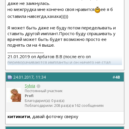
даже не заикнулась.
но межгрудка мне конечно своя нравится
её я б
оставила навсегда,хахаха)))))
Я может быть даже не буду потом переделывать и
ставить другой имплант.Просто буду спрашивать у
врачей может быть будет возможно просто ее
поднять см на 4 выше.
__________________
21.01.2019 оп Арбатов В.В (после его оп
переворачиваются импланты и он ничего не стал
исправлять)
24.01.2017, 11:34
#
48
Sylvia
Постоянный участник
Profi
Благодарил(а): 0 раз(а)
Поблагодарили: 208 раз(а) в 162 сообщениях
китикити
, давай фоточку сверху