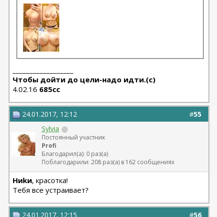
__________________
Чтобы дойти до цели-надо идти.(с)
4.02.16
685сс
24.01.2017, 12:12
#
55
Sylvia
Постоянный участник
Profi
Благодарил(а): 0 раз(а)
Поблагодарили: 208 раз(а) в 162 сообщениях
Hиkи
, красотка!
Тебя все устраивает?
24.01.2017, 12:15
#
56