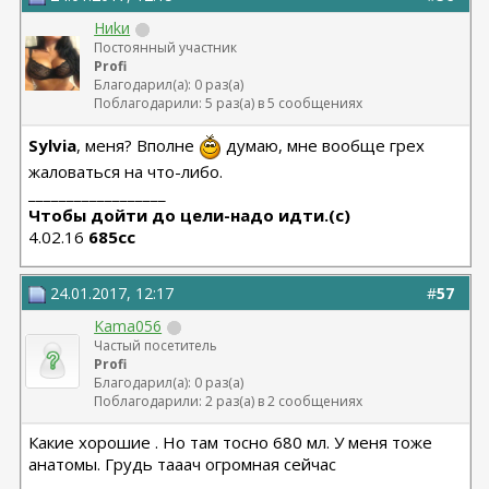
Hиkи
Постоянный участник
Profi
Благодарил(а): 0 раз(а)
Поблагодарили: 5 раз(а) в 5 сообщениях
Sylvia
, меня? Вполне
думаю, мне вообще грех
жаловаться на что-либо.
__________________
Чтобы дойти до цели-надо идти.(с)
4.02.16
685сс
24.01.2017, 12:17
#
57
Kama056
Частый посетитель
Profi
Благодарил(а): 0 раз(а)
Поблагодарили: 2 раз(а) в 2 сообщениях
Какие хорошие . Но там тосно 680 мл. У меня тоже
анатомы. Грудь тааач огромная сейчас