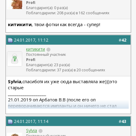
Profi
Благодарил(а): 0 раз(а)
Поблагодарили: 208 раз(а) в 162 сообщениях
китикити
, твои фотки как всегда - супер!
24.01.2017, 11:12
#
42
китикити
Постоянный участник
Profi
Благодарил(а): 23 раз(а)
Поблагодарили: 37 раз(а) в 20 сообщениях
Sylvia
,спасибо!я их уже сюда выставляла же)))это
старые
__________________
21.01.2019 оп Арбатов В.В (после его оп
переворачиваются импланты и он ничего не стал
исправлять)
24.01.2017, 11:14
#
43
Sylvia
Постоянный участник