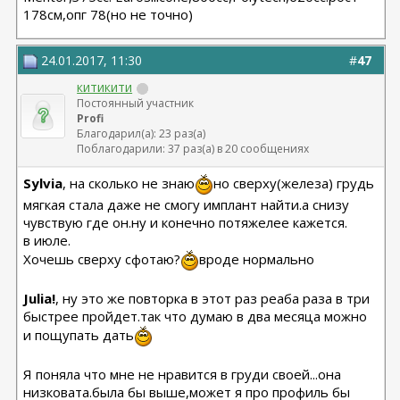
178см,опг 78(но не точно)
24.01.2017, 11:30
#
47
китикити
Постоянный участник
Profi
Благодарил(а): 23 раз(а)
Поблагодарили: 37 раз(а) в 20 сообщениях
Sylvia
, на сколько не знаю
но сверху(железа) грудь
мягкая стала даже не смогу имплант найти.а снизу
чувствую где он.ну и конечно потяжелее кажется.
в июле.
Хочешь сверху сфотаю?
вроде нормально
Julia!
, ну это же повторка в этот раз реаба раза в три
быстрее пройдет.так что думаю в два месяца можно
и пощупать дать
Я поняла что мне не нравится в груди своей...она
низковата.была бы выше,может я про профиль бы