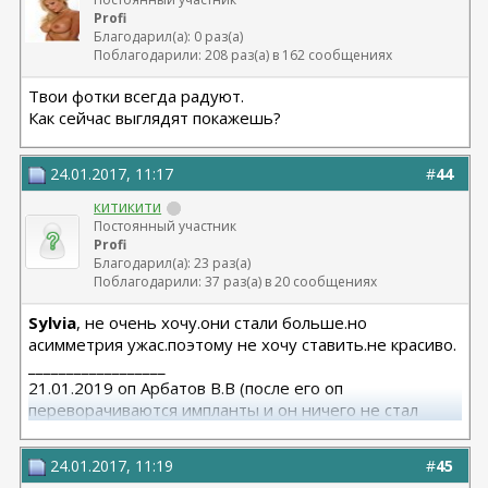
Profi
Благодарил(а): 0 раз(а)
Поблагодарили: 208 раз(а) в 162 сообщениях
Твои фотки всегда радуют.
Как сейчас выглядят покажешь?
24.01.2017, 11:17
#
44
китикити
Постоянный участник
Profi
Благодарил(а): 23 раз(а)
Поблагодарили: 37 раз(а) в 20 сообщениях
Sylvia
, не очень хочу.они стали больше.но
асимметрия ужас.поэтому не хочу ставить.не красиво.
__________________
21.01.2019 оп Арбатов В.В (после его оп
переворачиваются импланты и он ничего не стал
исправлять)
24.01.2017, 11:19
#
45