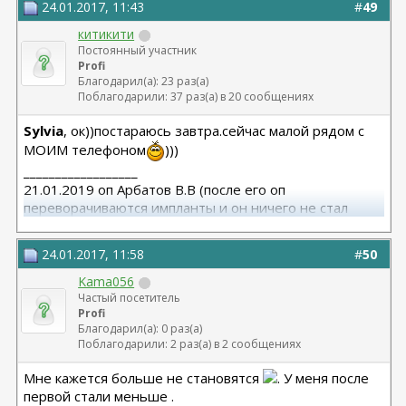
24.01.2017, 11:43
#
49
китикити
Постоянный участник
Profi
Благодарил(а): 23 раз(а)
Поблагодарили: 37 раз(а) в 20 сообщениях
Sylvia
, ок))постараюсь завтра.сейчас малой рядом с
МОИМ телефоном
)))
__________________
21.01.2019 оп Арбатов В.В (после его оп
переворачиваются импланты и он ничего не стал
исправлять)
24.01.2017, 11:58
#
50
Kama056
Частый посетитель
Profi
Благодарил(а): 0 раз(а)
Поблагодарили: 2 раз(а) в 2 сообщениях
Мне кажется больше не становятся
. У меня после
первой стали меньше .