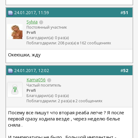
24.01.2017, 11:59
#
51
Sylvia
Постоянный участник
Profi
Благодарил(а): 0 раз(а)
Поблагодарили: 208 раз(а) в 162 сообщениях
Океюшки, жду
24.01.2017, 12:02
#
52
Kama056
Частый посетитель
Profi
Благодарил(а): 0 раз(а)
Поблагодарили: 2 раз(а) в 2 сообщениях
Посему все пишут что вторая реаба легче ? Я после
первой сразу ходила везде , через неделю белье
сняла .
И температуры не было . Большой имплантант -