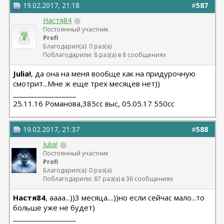
19.02.2017, 21:18
#
587
Настя84
Постоянный участник
Profi
Благодарил(а): 0 раз(а)
Поблагодарили: 8 раз(а) в 8 сообщениях
Julia!
, да она на меня вообще как на придурочную
смотрит...Мне ж еще трех месяцев нет))
__________________
25.11.16 Романова,385сс выс, 05.05.17 550сс
19.02.2017, 21:37
#
588
Julia!
Постоянный участник
Profi
Благодарил(а): 0 раз(а)
Поблагодарили: 87 раз(а) в 36 сообщениях
Настя84
, аааа...))3 месяца....))но если сейчас мало...то
больше уже не будет)
__________________