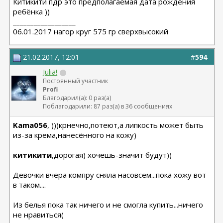
Китикити пдр это предполагаемая дата рождения
ребёнка ))
__________________
06.01.2017 нагор круг 575 гр сверхвысокий
21.02.2017, 12:01
#
594
Julia!
Постоянный участник
Profi
Благодарил(а): 0 раз(а)
Поблагодарили: 87 раз(а) в 36 сообщениях
Kama056
, )))крнечно,потеют,а липкость может быть
из-за крема,нанесённого на кожу)
китикити
,дорогая) хочешь-значит будут))
Девочки вчера компру сняла насовсем...пока хожу вот
в таком....
Из белья пока так ничего и не смогла купить...ничего
не нравиться(