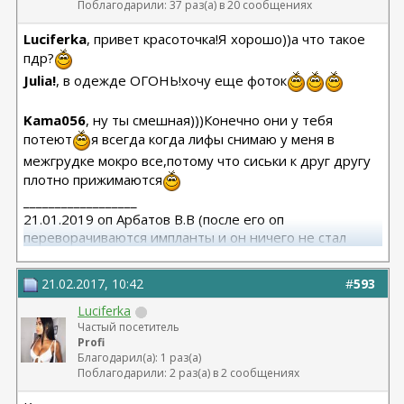
Поблагодарили: 37 раз(а) в 20 сообщениях
Luciferka
, привет красоточка!Я хорошо))а что такое
пдр?
Julia!
, в одежде ОГОНЬ!хочу еще фоток
Kama056
, ну ты смешная)))Конечно они у тебя
потеют
я всегда когда лифы снимаю у меня в
межгрудке мокро все,потому что сиськи к друг другу
плотно прижимаются
__________________
21.01.2019 оп Арбатов В.В (после его оп
переворачиваются импланты и он ничего не стал
исправлять)
21.02.2017, 10:42
#
593
Luciferka
Частый посетитель
Profi
Благодарил(а): 1 раз(а)
Поблагодарили: 2 раз(а) в 2 сообщениях