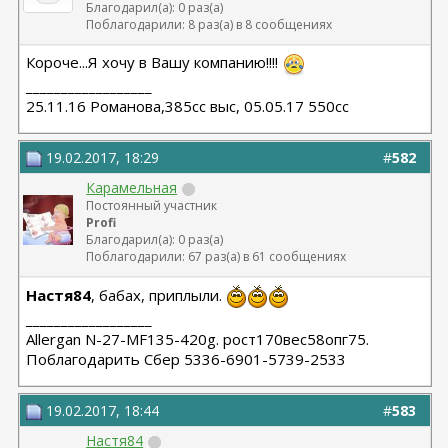
Благодарил(а): 0 раз(а)
Поблагодарили: 8 раз(а) в 8 сообщениях
Короче...Я хочу в Вашу компанию!!!!
__________________
25.11.16 Романова,385сс выс, 05.05.17 550сс
19.02.2017, 18:29
#
582
Карамельная
Постоянный участник
Profi
Благодарил(а): 0 раз(а)
Поблагодарили: 67 раз(а) в 61 сообщениях
Настя84
, бабах, приплыли.
__________________
Allergan N-27-MF135-420g. рост170вес58опг75.
Поблагодарить Сбер 5336-6901-5739-2533
19.02.2017, 18:44
#
583
Настя84