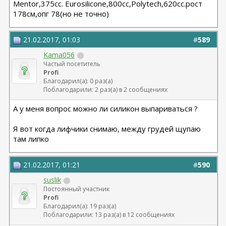
Мentor,375cc. Eurosilicone,800cc,Polytech,620cc.рост
178см,опг 78(но не точно)
21.02.2017, 01:03
#
589
Kama056
Частый посетитель
Profi
Благодарил(а): 0 раз(а)
Поблагодарили: 2 раз(а) в 2 сообщениях
А у меня вопрос можно ли силикон выпариваться ?
Я вот когда лифчики снимаю, между грудей щупаю
там липко
21.02.2017, 01:21
#
590
suslik
Постоянный участник
Profi
Благодарил(а): 19 раз(а)
Поблагодарили: 13 раз(а) в 12 сообщениях