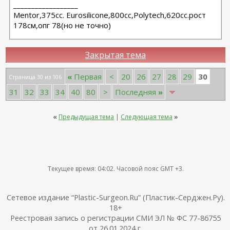
__________________
Мentor,375cc. Eurosilicone,800cc,Polytech,620cc.рост
178см,опг 78(но не точно)
Закрытая тема
30
«
Первая
<
20
26
27
28
29
Страница 30 из 106
31
32
33
34
40
80
>
Последняя
»
«
Предыдущая тема
|
Следующая тема
»
Текущее время:
04:02
. Часовой пояс GMT +3.
Сетевое издание “Plastic-Surgeon.Ru” (Пластик-Серджен.Ру).
18+
Реестровая запись о регистрации СМИ ЭЛ № ФС 77-86755
от 26.01.2024 г.