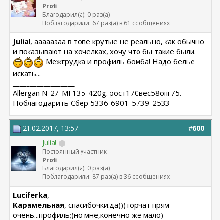
Profi
Благодарил(а): 0 раз(а)
Поблагодарили: 67 раз(а) в 61 сообщениях
Julia!
, аааааааа в топе крутые не реально, как обычно
и показывают на хочелках, хочу что бы такие были.
Межгрудка и профиль бомба! Надо бельё
искать...
__________________
Allergan N-27-MF135-420g. рост170вес58опг75.
Поблагодарить Сбер 5336-6901-5739-2533
21.02.2017, 13:57
#
600
Julia!
Постоянный участник
Profi
Благодарил(а): 0 раз(а)
Поблагодарили: 87 раз(а) в 36 сообщениях
Luciferka
,
Карамельная
, спасибочки.да)))торчат прям
очень...профиль;)но мне,конечно же мало)