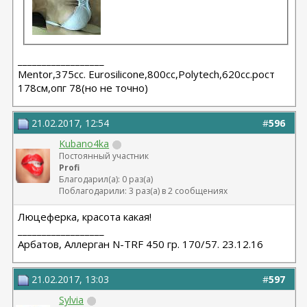
__________________
Мentor,375cc. Eurosilicone,800cc,Polytech,620cc.рост
178см,опг 78(но не точно)
21.02.2017, 12:54
#
596
Kubano4ka
Постоянный участник
Profi
Благодарил(а): 0 раз(а)
Поблагодарили: 3 раз(а) в 2 сообщениях
Люцеферка, красота какая!
__________________
Арбатов, Аллерган N-TRF 450 гр. 170/57. 23.12.16
21.02.2017, 13:03
#
597
Sylvia