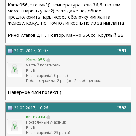
Каma056, это как?)) температура тела 36,6 что там
может парить у вас?) если даже подобное
предположить пары через оболочку импланта,
железу, кожу... не, точно липкость не из за импланта.
__________________
Рино-Агапов ДГ. , Повтор. Маммо 650сс- Круглый ВВ
21.02.2017, 02:07
#
591
Kama056
Частый посетитель
Profi
Благодарил(а): 0 раз(а)
Поблагодарили: 2 раз(а) в 2 сообщениях
Наверное сиси потеют )
21.02.2017, 10:26
#
592
китикити
Постоянный участник
Profi
Благодарил(а): 23 раз(а)