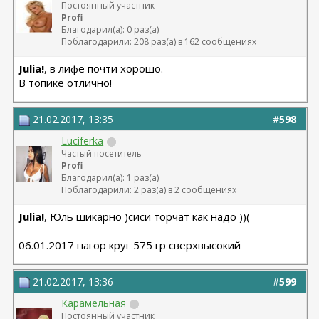
Постоянный участник
Profi
Благодарил(а): 0 раз(а)
Поблагодарили: 208 раз(а) в 162 сообщениях
Julia!
, в лифе почти хорошо.
В топике отлично!
21.02.2017, 13:35
#
598
Luciferka
Частый посетитель
Profi
Благодарил(а): 1 раз(а)
Поблагодарили: 2 раз(а) в 2 сообщениях
Julia!
, Юль шикарно )сиси торчат как надо ))(
__________________
06.01.2017 нагор круг 575 гр сверхвысокий
21.02.2017, 13:36
#
599
Карамельная
Постоянный участник