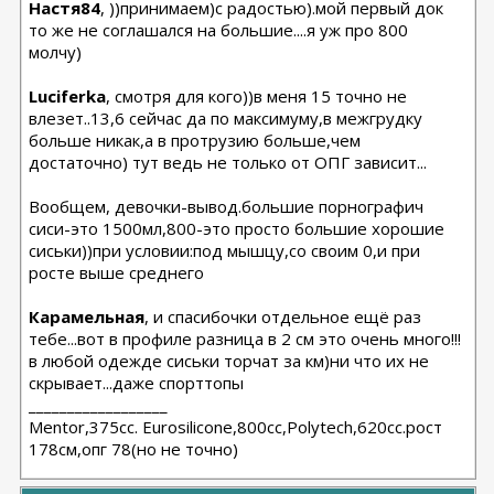
Настя84
, ))принимаем)с радостью).мой первый док
то же не соглашался на большие....я уж про 800
молчу)
Luciferka
, смотря для кого))в меня 15 точно не
влезет..13,6 сейчас да по максимуму,в межгрудку
больше никак,а в протрузию больше,чем
достаточно) тут ведь не только от ОПГ зависит...
Вообщем, девочки-вывод.большие порнографич
сиси-это 1500мл,800-это просто большие хорошие
сиськи))при условии:под мышцу,со своим 0,и при
росте выше среднего
Карамельная
, и спасибочки отдельное ещё раз
тебе...вот в профиле разница в 2 см это очень много!!!
в любой одежде сиськи торчат за км)ни что их не
скрывает...даже спорттопы
__________________
Мentor,375cc. Eurosilicone,800cc,Polytech,620cc.рост
178см,опг 78(но не точно)