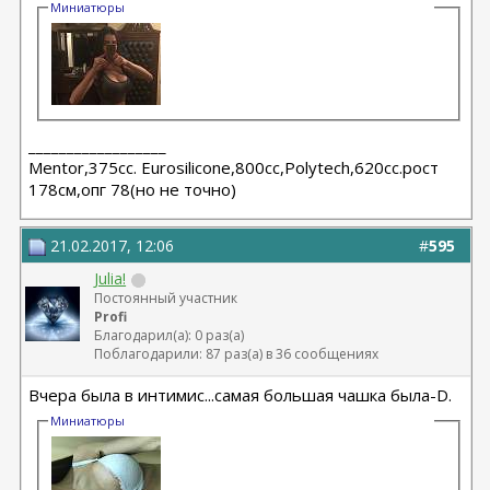
Миниатюры
__________________
Мentor,375cc. Eurosilicone,800cc,Polytech,620cc.рост
178см,опг 78(но не точно)
21.02.2017, 12:06
#
595
Julia!
Постоянный участник
Profi
Благодарил(а): 0 раз(а)
Поблагодарили: 87 раз(а) в 36 сообщениях
Вчера была в интимис...самая большая чашка была-D.
Миниатюры