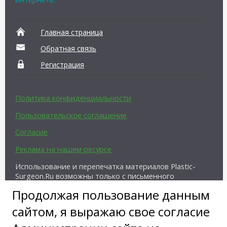
Главная страница
Обратная связь
Регистрация
Политика конфиденциальности
Пользовательское соглашение
Согласие
Реклама на нашем ресурсе
Использование и перепечатка материалов Plastic-
Surgeon.Ru возможны только с письменного
разрешения администрации и при наличии
Продолжая пользование данным
активной ссылки на источник.
сайтом, я выражаю свое согласие