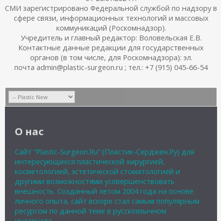
СМИ зарегистрировано Федеральной службой по надзору в
сфере связи, информационных технологий и массовых
коммуникаций (Роскомнадзор).
Учредитель и главный редактор: Воловельская Е.В.
Контактные данные редакции для государственных
органов (в том числе, для Роскомнадзора): эл.
почта admin@plastic-surgeon.ru ; тел.: +7 (915) 045-66-54
О нас
Сайт “Plastic-Surgeon.Ru” (Пластик-Серджен.Ру) для
интересующихся пластической хирургией,
косметологией, эстетической стоматологией и
другими возможностями усовершенствовать
внешность. Созданный летом 2004 года на основе
личного опыта, сайт вскоре стал самым популярным
ресурсом по данной теме в русскоязычном
интернете.