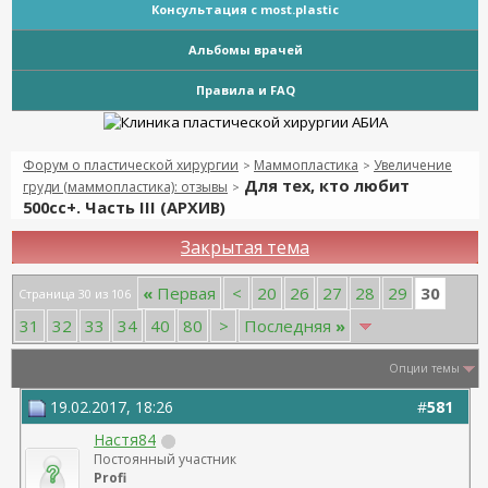
Консультация с most.plastic
Альбомы врачей
Правила и FAQ
Форум о пластической хирургии
Маммопластика
Увеличение
>
>
Для тех, кто любит
груди (маммопластика): отзывы
>
500сс+. Часть III (АРХИВ)
Закрытая тема
30
«
Первая
<
20
26
27
28
29
Страница 30 из 106
31
32
33
34
40
80
>
Последняя
»
Опции темы
19.02.2017, 18:26
#
581
Настя84
Постоянный участник
Profi