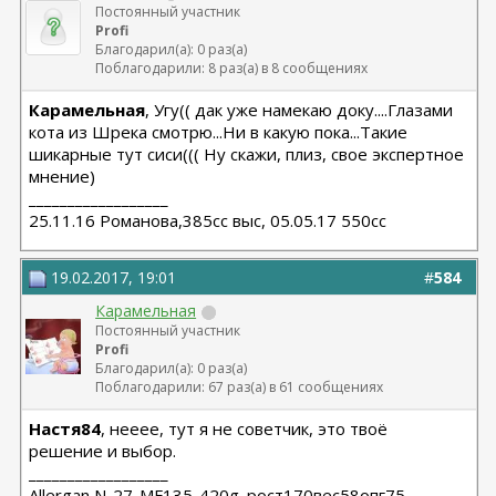
Постоянный участник
Profi
Благодарил(а): 0 раз(а)
Поблагодарили: 8 раз(а) в 8 сообщениях
Карамельная
, Угу(( дак уже намекаю доку....Глазами
кота из Шрека смотрю...Ни в какую пока...Такие
шикарные тут сиси((( Ну скажи, плиз, свое экспертное
мнение)
__________________
25.11.16 Романова,385сс выс, 05.05.17 550сс
19.02.2017, 19:01
#
584
Карамельная
Постоянный участник
Profi
Благодарил(а): 0 раз(а)
Поблагодарили: 67 раз(а) в 61 сообщениях
Настя84
, нееее, тут я не советчик, это твоё
решение и выбор.
__________________
Allergan N-27-MF135-420g. рост170вес58опг75.