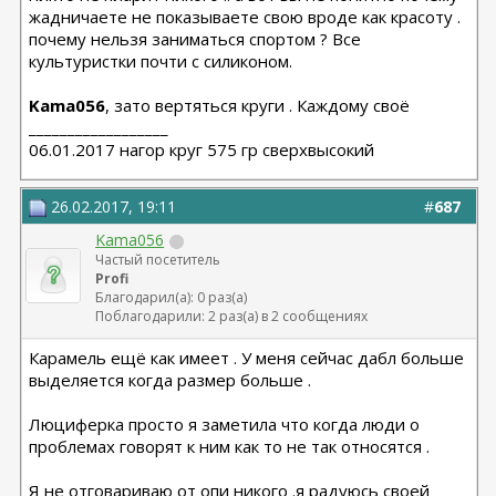
жадничаете не показываете свою вроде как красоту .
почему нельзя заниматься спортом ? Все
культуристки почти с силиконом.
Kama056
, зато вертяться круги . Каждому своё
__________________
06.01.2017 нагор круг 575 гр сверхвысокий
26.02.2017, 19:11
#
687
Kama056
Частый посетитель
Profi
Благодарил(а): 0 раз(а)
Поблагодарили: 2 раз(а) в 2 сообщениях
Карамель ещё как имеет . У меня сейчас дабл больше
выделяется когда размер больше .
Люциферка просто я заметила что когда люди о
проблемах говорят к ним как то не так относятся .
Я не отговариваю от опи никого .я радуюсь своей