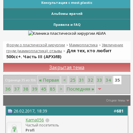
Консультация с most.plastic
Альбомы врачей
Правила и FAQ
Форум о пластической хирургии
Маммопластика
Увеличение
>
>
Для тех, кто любит
груди (маммопластика): отзывы
>
500сс+. Часть III (АРХИВ)
Закрытая тема
35
«
Первая
<
25
31
32
33
34
Страница 35 из 106
36
37
38
39
45
85
>
Последняя
»
Опции темы
26.02.2017, 18:39
#
681
Kama056
Частый посетитель
Profi