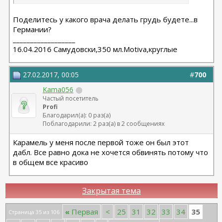
Поделитесь у какого врача делать грудь будете...в
Германии?
__________________
16.04.2016 Самудовски,350 мл.Motiva,круглые
27.02.2017, 00:05
#
700
Kama056
Частый посетитель
Profi
Благодарил(а): 0 раз(а)
Поблагодарили: 2 раз(а) в 2 сообщениях
Карамель у меня после первой тоже он был этот
дабл. Все равно дока не хочется обвинять потому что
в общем все красиво
Закрытая тема
35
«
Первая
<
25
31
32
33
34
Страница 35 из 106