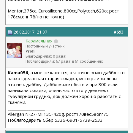
__________________
Мentor,375cc. Eurosilicone,800cc,Polytech,620cc.рост
178см,опг 78(но не точно)
26.02.2017, 21:07
#
693
Карамельная
Постоянный участник
Profi
Благодарил(а): 0 раз(а)
Поблагодарили: 67 раз(а) в 61 сообщениях
Kama056
, а мне не кажется, а я точно знаю даббл это
плохо сделанная старая складка, мышцы и железы
это не к дабблу. Даббл может быть и при 300 если
занижали складки, очень часто это у девочек с
тубулярной грудью, док должен хорошо работать с
тканями.
__________________
Allergan N-27-MF135-420g. рост170вес58опг75.
Поблагодарить Сбер 5336-6901-5739-2533