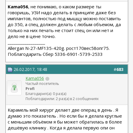
Kama056
, не понимаю, о каком размере ты
говоришь, УЗИ надо делать в принципе даже без
имплантов, полностью под мышцу можно поставить
до 350, а спец должен делать с любым объемом, да
только на них печать не стоит спец он или нет и
дело не в цене точно.
__________________
Allergan N-27-MF135-420g. рост170вес58опг75.
Поблагодарить Сбер 5336-6901-5739-2533
26.02.2017, 18:48
#
683
Kama056
Частый посетитель
Profi
Благодарил(а): 0 раз(а)
Поблагодарили: 2 раз(а) в 2 сообщениях
Карамель мой хирург делает две операц в день . Я
думаю это показатель . Но если бы я делала круглые
с меньшим объёмом я бы может обратилась в более
дешёвую клинику . Когда я делала первую опи он