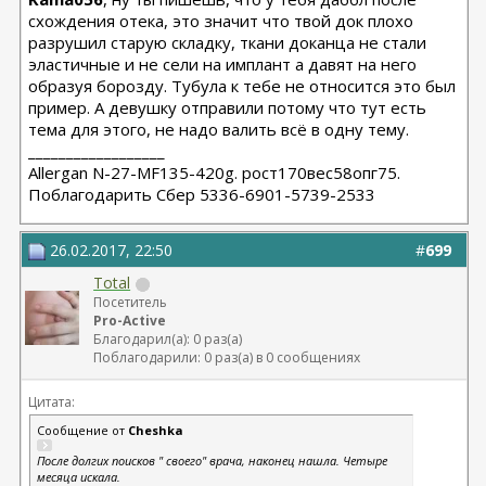
схождения отека, это значит что твой док плохо
разрушил старую складку, ткани доканца не стали
эластичные и не сели на имплант а давят на него
образуя борозду. Тубула к тебе не относится это был
пример. А девушку отправили потому что тут есть
тема для этого, не надо валить всё в одну тему.
__________________
Allergan N-27-MF135-420g. рост170вес58опг75.
Поблагодарить Сбер 5336-6901-5739-2533
26.02.2017, 22:50
#
699
Total
Посетитель
Pro-Active
Благодарил(а): 0 раз(а)
Поблагодарили: 0 раз(а) в 0 сообщениях
Цитата:
Сообщение от
Cheshka
После долгих поисков " своего" врача, наконец нашла. Четыре
месяца искала.