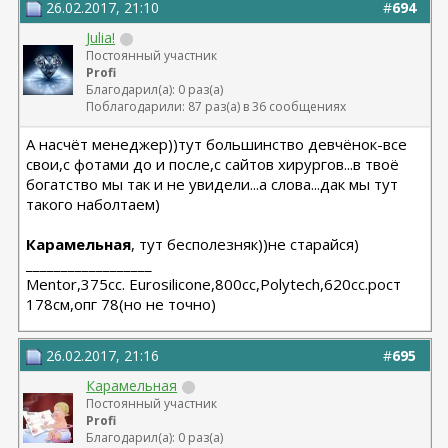
26.02.2017, 21:10
#
694
Julia!
Постоянный участник
Profi
Благодарил(а): 0 раз(а)
Поблагодарили: 87 раз(а) в 36 сообщениях
А насчёт менеджер))тут большинство девчёнок-все
свои,с фотами до и после,с сайтов хирургов...в твоё
богатство мы так и не увидели...а слова...дак мы тут
такого наболтаем)
Карамельная
, тут бесполезняк))не старайся)
__________________
Мentor,375cc. Eurosilicone,800cc,Polytech,620cc.рост
178см,опг 78(но не точно)
26.02.2017, 21:16
#
695
Карамельная
Постоянный участник
Profi
Благодарил(а): 0 раз(а)