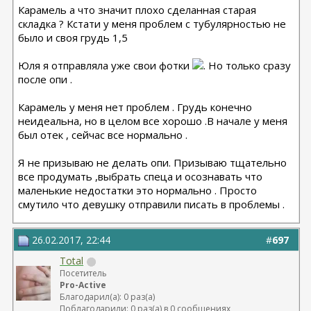
Карамель а что значит плохо сделанная старая
складка ? Кстати у меня проблем с тубулярностью не
было и своя грудь 1,5
Юля я отправляла уже свои фотки
. Но только сразу
после опи .
Карамель у меня нет проблем . Грудь конечно
неидеальна, но в целом все хорошо .В начале у меня
был отек , сейчас все нормально .
Я не призываю не делать опи. Призываю тщательно
все продумать ,выбрать спеца и осознавать что
маленькие недостатки это нормально . Просто
смутило что девушку отправили писать в проблемы .
26.02.2017, 22:44
#
697
Total
Посетитель
Pro-Active
Благодарил(а): 0 раз(а)
Поблагодарили: 0 раз(а) в 0 сообщениях