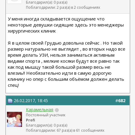
Благодарил(а): 0 раз(а)
Поблагодарили: 2 раз(а) в 2 сообщениях
У меня иногда складывается ощущение что
некоторые девушки сидящие здесь это менеджеры
хирургических клиник
Я в целом своей Грудью довольна сейчас . Но такой
размер натурально не выглядит , во вторых надо все
время делать УЗИ, нельзя заниматься активным
видами спорта , мелкие косяки будут все равно так
как под мышцу такой большой размер весь не
влезиь!! Необязательно идти в самую дорогую
клинику но опер с большим объёмом должен делать
спец!
26.02.2017, 18:45
#
682
Карамельная
Постоянный участник
Profi
Благодарил(а): 0 раз(а)
Поблагодарили: 67 раз(а) в 61 сообщениях