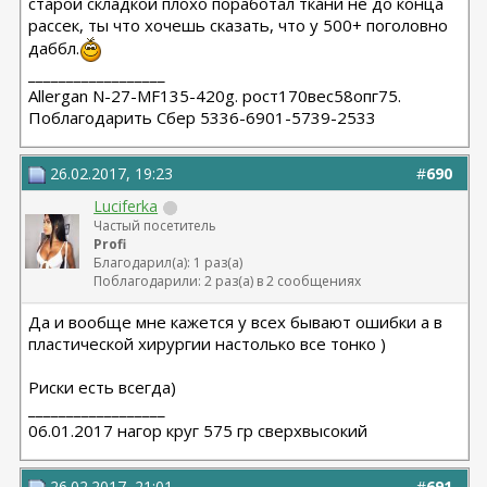
старой складкой плохо поработал ткани не до конца
рассек, ты что хочешь сказать, что у 500+ поголовно
даббл.
__________________
Allergan N-27-MF135-420g. рост170вес58опг75.
Поблагодарить Сбер 5336-6901-5739-2533
26.02.2017, 19:23
#
690
Luciferka
Частый посетитель
Profi
Благодарил(а): 1 раз(а)
Поблагодарили: 2 раз(а) в 2 сообщениях
Да и вообще мне кажется у всех бывают ошибки а в
пластической хирургии настолько все тонко )
Риски есть всегда)
__________________
06.01.2017 нагор круг 575 гр сверхвысокий
26.02.2017, 21:01
#
691