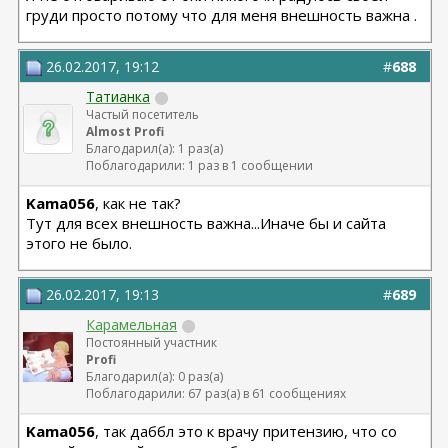
груди просто потому что для меня внешность важна .
26.02.2017, 19:12
#
688
Татианка
Частый посетитель
Almost Profi
Благодарил(а): 1 раз(а)
Поблагодарили: 1 раз в 1 сообщении
Kama056
, как не так?
Тут для всех внешность важна...Иначе бы и сайта
этого не было.
26.02.2017, 19:13
#
689
Карамельная
Постоянный участник
Profi
Благодарил(а): 0 раз(а)
Поблагодарили: 67 раз(а) в 61 сообщениях
Kama056
, так даббл это к врачу притензию, что со