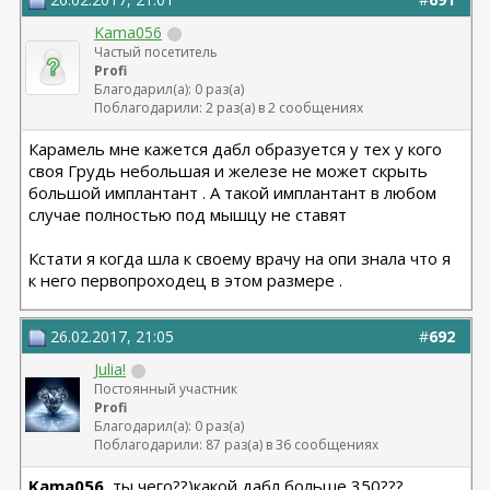
Kama056
Частый посетитель
Profi
Благодарил(а): 0 раз(а)
Поблагодарили: 2 раз(а) в 2 сообщениях
Карамель мне кажется дабл образуется у тех у кого
своя Грудь небольшая и железе не может скрыть
большой имплантант . А такой имплантант в любом
случае полностью под мышцу не ставят
Кстати я когда шла к своему врачу на опи знала что я
к него первопроходец в этом размере .
26.02.2017, 21:05
#
692
Julia!
Постоянный участник
Profi
Благодарил(а): 0 раз(а)
Поблагодарили: 87 раз(а) в 36 сообщениях
Kama056
, ты чего??)какой дабл больше 350???