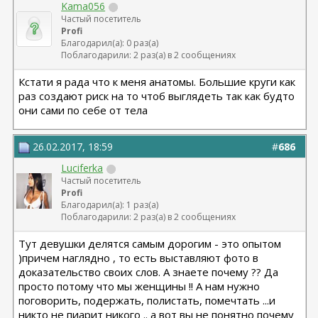
Kama056
Частый посетитель
Profi
Благодарил(а): 0 раз(а)
Поблагодарили: 2 раз(а) в 2 сообщениях
Кстати я рада что к меня анатомы. Большие круги как
раз создают риск на то чтоб выглядеть так как будто
они сами по себе от тела
26.02.2017, 18:59
#
686
Luciferka
Частый посетитель
Profi
Благодарил(а): 1 раз(а)
Поблагодарили: 2 раз(а) в 2 сообщениях
Тут девушки делятся самым дорогим - это опытом
)причем наглядно , то есть выставляют фото в
доказательство своих слов. А знаете почему ?? Да
просто потому что мы женщины !! А нам нужно
поговорить, подержать, полистать, помечтать ...и
никто не пиарит никого .. а вот вы не понятно почему