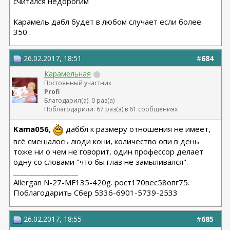
считался недорогим
Карамель дабл будет в любом случает если более
350 .
26.02.2017, 18:51
#
684
Карамельная
Постоянный участник
Profi
Благодарил(а): 0 раз(а)
Поблагодарили: 67 раз(а) в 61 сообщениях
Kama056
,
даббл к размеру отношения не имеет,
всё смешалось люди кони, количество опи в день
тоже ни о чем не говорит, один профессор делает
одну со словами "что бы глаз не замыливался".
__________________
Allergan N-27-MF135-420g. рост170вес58опг75.
Поблагодарить Сбер 5336-6901-5739-2533
26.02.2017, 18:55
#
685