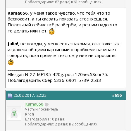
Поблагодарили: 67 раз(а) в 61 сообщениях
Kama056
, у меня такое чувство, что тебя что то
беспокоит, а ты сказать показать стесняешься.
Показывай сейчас всё разберём, и решим надо что
то делать или нет.
Julia!
, не погоди, у меня есть знакомая, она тоже так
издалека общими картинами о проблеме начинает
говорить, пока прямым текстом у неё не спросишь.
__________________
Allergan N-27-MF135-420g. рост170вес58опг75.
Поблагодарить Сбер 5336-6901-5739-2533
26.02.2017, 22:23
#
696
Kama056
Частый посетитель
Profi
Благодарил(а): 0 раз(а)
Поблагодарили: 2 раз(а) в 2 сообщениях