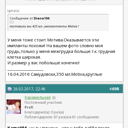
Цитата:
Сообщение от
Diana104
поставили мы 425 мл ,имплантанты Motiva !
У меня тоже стоит Мотива.Оказывается эти
импланты похожи! На вашем фото словно моя
грудь,только у меня межгрудка больше.т.к. грудная
клетка широкая.
И размер у вас побольше конечно!
__________________
16.04.2016 Самудовски,350 мл.Motiva,круглые
26.02.2017, 22:46
#
698
Карамельная
Постоянный участник
Profi
Благодарил(а): 0 раз(а)
Поблагодарили: 67 раз(а) в 61 сообщениях
Kama056
, ну ты пишешь, что у тебя даббл после