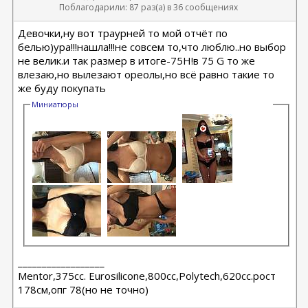
Поблагодарили: 87 раз(а) в 36 сообщениях
Девочки,ну вот траурней то мой отчёт по
белью)ура!!!нашла!!!не совсем то,что люблю..но выбор
не велик.и так размер в итоге-75H!в 75 G то же
влезаю,но вылезают ореолы,но всё равно такие то
же буду покупать
Миниатюры
__________________
Мentor,375cc. Eurosilicone,800cc,Polytech,620cc.рост
178см,опг 78(но не точно)