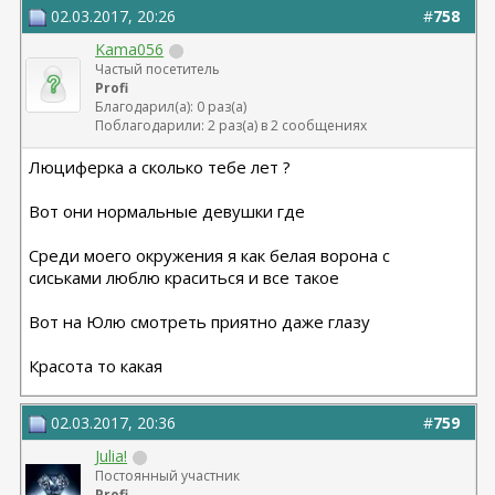
02.03.2017, 20:26
#
758
Kama056
Частый посетитель
Profi
Благодарил(а): 0 раз(а)
Поблагодарили: 2 раз(а) в 2 сообщениях
Люциферка а сколько тебе лет ?
Вот они нормальные девушки где
Среди моего окружения я как белая ворона с
сиськами люблю краситься и все такое
Вот на Юлю смотреть приятно даже глазу
Красота то какая
02.03.2017, 20:36
#
759
Julia!
Постоянный участник
Profi