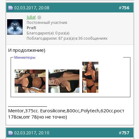
02.03.2017, 20:08
#
756
Julia!
Постоянный участник
Profi
Благодарил(а): 0 раз(а)
Поблагодарили: 87 раз(а) в 36 сообщениях
И продолжение)
Миниатюры
__________________
Мentor,375cc. Eurosilicone,800cc,Polytech,620cc.рост
178см,опг 78(но не точно)
02.03.2017, 20:10
#
757