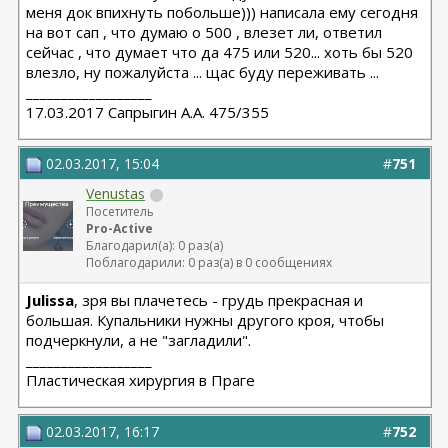
меня док впихнуть побольше))) написала ему сегодня
на вот сап , что думаю о 500 , влезет ли, ответил
сейчас , что думает что да 475 или 520... хоть бы 520
влезло, ну пожалуйста ... щас буду переживать ...
__________________
17.03.2017 Сапрыгин А.А. 475/355
02.03.2017, 15:04
#
751
Venustas
Посетитель
Pro-Active
Благодарил(а): 0 раз(а)
Поблагодарили: 0 раз(а) в 0 сообщениях
Julissa
, зря вы плачетесь - грудь прекрасная и
большая. Купальники нужны другого кроя, чтобы
подчеркнули, а не "загладили".
__________________
Пластическая хирургия в Праге
02.03.2017, 16:17
#
752