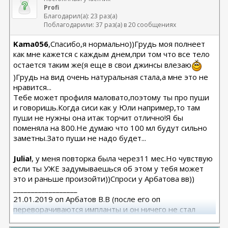
Profi
Благодарил(а): 23 раз(а)
Поблагодарили: 37 раз(а) в 20 сообщениях
Kama056
,Спасибо,я нормально))Грудь моя полнеет
как мне кажется с каждым днем,при том что все тело
остается таким же(я еще в свои джинсы влезаю
)Грудь на вид очень натуральная стала,а мне это не
нравится...
Тебе может профиля маловато,поэтому ты про пуши
и говоришь.Когда сиси как у Юли например,то там
пуши не нужны она итак торчит отлично!Я бы
поменяла на 800.Не думаю что 100 мл будут сильно
заметны.Зато пуши не надо будет...
Julia!
, у меня повторка была через11 мес.Но чувствую
если ты УЖЕ задумываешься об этом у тебя может
это и раньше произойти))Спроси у Арбатова вв))
__________________
21.01.2019 оп Арбатов В.В (после его оп
переворачиваются импланты и он ничего не стал
исправлять)