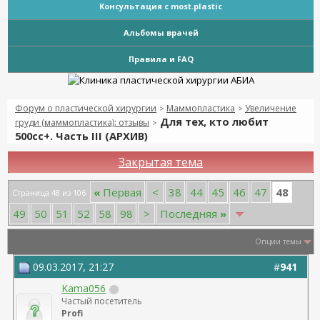
Консультация с most.plastic
Альбомы врачей
Правила и FAQ
Форум о пластической хирургии
Маммопластика
Увеличение
>
>
Для тех, кто любит
груди (маммопластика): отзывы
>
500сс+. Часть III (АРХИВ)
Закрытая тема
48
«
Первая
<
38
44
45
46
47
Страница 48 из 106
49
50
51
52
58
98
>
Последняя
»
Опции темы
09.03.2017, 21:27
#
941
Kama056
Частый посетитель
Profi