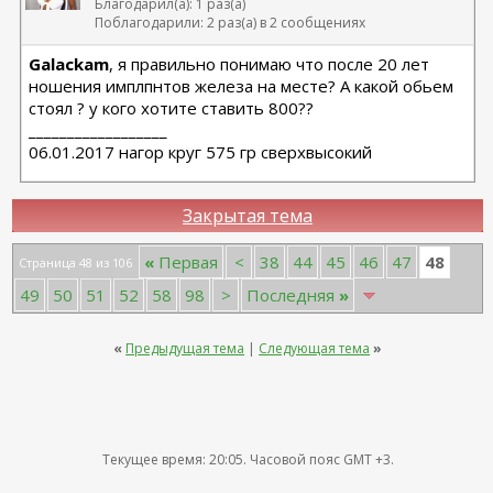
Благодарил(а): 1 раз(а)
Поблагодарили: 2 раз(а) в 2 сообщениях
Galackam
, я правильно понимаю что после 20 лет
ношения имплпнтов железа на месте? А какой обьем
стоял ? у кого хотите ставить 800??
__________________
06.01.2017 нагор круг 575 гр сверхвысокий
Закрытая тема
48
«
Первая
<
38
44
45
46
47
Страница 48 из 106
49
50
51
52
58
98
>
Последняя
»
«
Предыдущая тема
|
Следующая тема
»
Текущее время:
20:05
. Часовой пояс GMT +3.