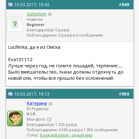
10.03.2017, 10:42
#
949
Galackam
Новичок
Beginner
Благодарил(а): 0 раз(а)
Поблагодарили: 0 раз(а) в 0 сообщениях
Luciferka, да я из Омска.
Eva101112
Лучше через год, не гоните лошадей, терпение......
Было вмешательство, ткани должны отдохнуть до
новой опи, чтобы все прошло без осложнений.
10.03.2017, 16:13
#
950
Катерина
EX Редактор
V.I.P.
Мои фото: (
7
)
Благодарил(а): 1 325 раз(а)
Поблагодарили: 4 580 раз(а) в 1 955 сообщениях
Статус:
В каждой капле - целый мир