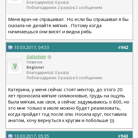
Благодарил(а): 0 раз(а)
Поблагодарили: 2 раз(а) в 2 сообщениях
Меня врач не спрашивал . Но если бы спрашивал я бы
сказала не делайте мягких . Потому когда
начинаешься они висят и видна рябь
10.03.2017, 04:53
#
942
Galackam
Новичок
Beginner
Благодарил(а): 0 раз(а)
Поблагодарили: 0 раз(а) в 0 сообщениях
Катерина, у меня сейчас стоят ментор, до этого 20
лет проносила мягкие силиконовые, грудь на ощупь
была мягкая, как своя, а сейчас задумываюсь о 800, но
это мне только в июле можно будет реализовать,
когда пройдет год после опи. Носила круг, поставила
анатом, хочу вернуться к кругам и побольше )))
10.03.2017, 05:35
#
943