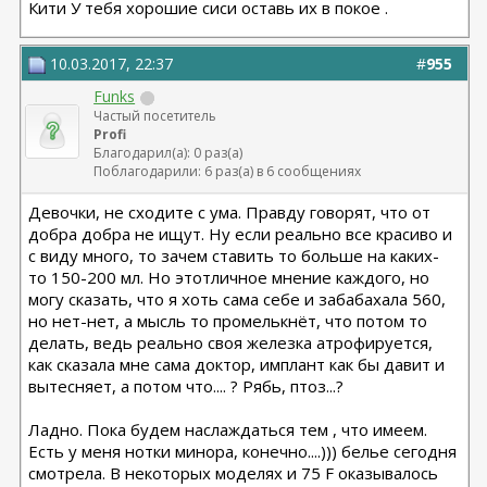
Кити У тебя хорошие сиси оставь их в покое .
10.03.2017, 22:37
#
955
Funks
Частый посетитель
Profi
Благодарил(а): 0 раз(а)
Поблагодарили: 6 раз(а) в 6 сообщениях
Девочки, не сходите с ума. Правду говорят, что от
добра добра не ищут. Ну если реально все красиво и
с виду много, то зачем ставить то больше на каких-
то 150-200 мл. Но этотличное мнение каждого, но
могу сказать, что я хоть сама себе и забабахала 560,
но нет-нет, а мысль то промелькнёт, что потом то
делать, ведь реально своя железка атрофируется,
как сказала мне сама доктор, имплант как бы давит и
вытесняет, а потом что.... ? Рябь, птоз...?
Ладно. Пока будем наслаждаться тем , что имеем.
Есть у меня нотки минора, конечно....))) белье сегодня
смотрела. В некоторых моделях и 75 F оказывалось