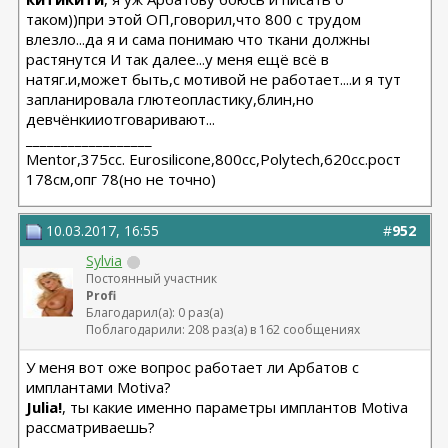
таком))при этой ОП,говорил,что 800 с трудом
влезло...да я и сама понимаю что ткани должны
растянутся И так далее...у меня ещё всё в
натяг.и,может быть,с мотивой не работает....и я тут
запланировала глютеопластику,блин,но
девчёнкииотговаривают...
__________________
Мentor,375cc. Eurosilicone,800cc,Polytech,620cc.рост
178см,опг 78(но не точно)
10.03.2017, 16:55
#
952
Sylvia
Постоянный участник
Profi
Благодарил(а): 0 раз(а)
Поблагодарили: 208 раз(а) в 162 сообщениях
У меня вот оже вопрос работает ли Арбатов с
имплантами Motiva?
Julia!
, ты какие именно параметры имплантов Motiva
рассматриваешь?