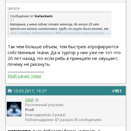
Цитата:
Сообщение от
Galackam
Катерина, у меня сейчас стоят ментор, до этого 20 лет
проносила мягкие силиконовые, грудь на ощупь была мягкая, как
своя, а сейчас задумываюсь о 800, но это мне только в июле
можно будет реализовать, когда пройдет год после опи. Носила
круг, поставила анатом, хочу вернуться к кругам и побольше )))
Так чем больше объем, тем быстрее атрофируются
собственные ткани. Да и тургор у них уже не тот что
20 лет назад. Но если рябь в принципе не смущает,
почему не рискнуть.
__________________
Мой канал тема
10.03.2017, 16:37
#
951
Julia!
Постоянный участник
Profi
Благодарил(а): 0 раз(а)
Поблагодарили: 87 раз(а) в 36 сообщениях
китикити
, я уж Арбатову боюсь и писать о