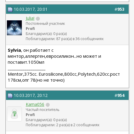
10.03.2017, 20:01
#
953
Julia!
Постоянный участник
Profi
Благодарил(а): 0 раз(а)
Поблагодарили: 87 раз(а) в 36 сообщениях
Sylvia
, он работает с
ментор,аллерген,евросиликон...но может и
поставит.1050мл
__________________
Мentor,375cc. Eurosilicone,800cc,Polytech,620cc.рост
178см,опг 78(но не точно)
10.03.2017, 20:12
#
954
Kama056
Частый посетитель
Profi
Благодарил(а): 0 раз(а)
Поблагодарили: 2 раз(а) в 2 сообщениях