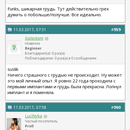
Funks, шикарная грудь. Тут действительно грех
думать о побольше/получше. Все идеально.
11.03.2017, 07:31
#
959
Galackam
Новичок
Beginner
Благодарил(а): 0 раз(а)
Поблагодарили: 0 раз(а) в 0 сообщениях
suslik
Ничего страшного с грудью не происходит. Ну может
это мой личный опыт. Я ровно 22 года проходила с
первыми имплантами и грудь была прекрасна. Лопнул
имплант и я поменяла.
11.03.2017, 07:58
#
960
Luciferka
Частый посетитель
Profi