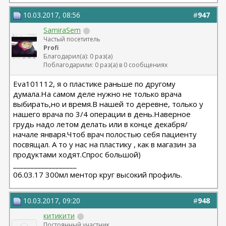
10.03.2017, 08:56
#
947
SamiraSem
Частый посетитель
Profi
Благодарил(а): 0 раз(а)
Поблагодарили: 0 раз(а) в 0 сообщениях
Eva101112, я о пластике раньше по другому
думала.На самом деле нужно не только врача
выбирать,но и время.В нашей то деревне, только у
нашего врача по 3/4 операции в день.Наверное
грудь надо летом делать или в конце декабря/
начале января.Чтоб врач полостью себя пациенту
посвящал. А то у нас на пластику , как в магазин за
продуктами ходят.Спрос большой)
__________________
06.03.17 300мл ментор круг высокий профиль.
10.03.2017, 09:20
#
948
китикити
Постоянный участник