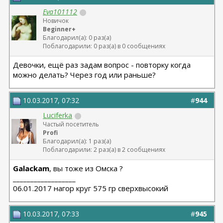
Eva101112
Новичок
Beginner+
Благодарил(а): 0 раз(а)
Поблагодарили: 0 раз(а) в 0 сообщениях
Девочки, ещё раз задам вопрос - повторку когда
можно делать? Через год или раньше?
10.03.2017, 07:32
#
944
Luciferka
Частый посетитель
Profi
Благодарил(а): 1 раз(а)
Поблагодарили: 2 раз(а) в 2 сообщениях
Galackam
, вы тоже из Омска ?
__________________
06.01.2017 нагор круг 575 гр сверхвысокий
10.03.2017, 07:33
#
945