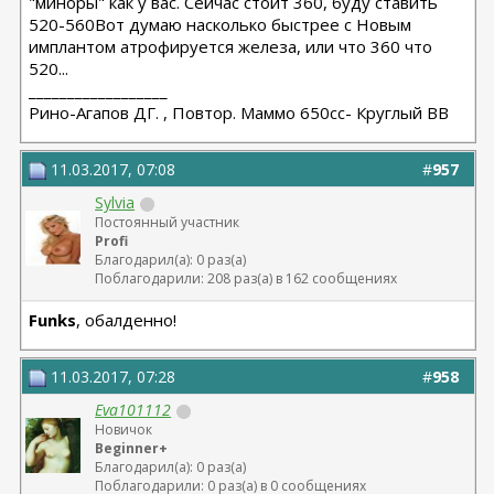
"миноры" как у вас. Сейчас стоит 360, буду ставить
520-560Вот думаю насколько быстрее с Новым
имплантом атрофируется железа, или что 360 что
520...
__________________
Рино-Агапов ДГ. , Повтор. Маммо 650сс- Круглый ВВ
11.03.2017, 07:08
#
957
Sylvia
Постоянный участник
Profi
Благодарил(а): 0 раз(а)
Поблагодарили: 208 раз(а) в 162 сообщениях
Funks
, обалденно!
11.03.2017, 07:28
#
958
Eva101112
Новичок
Beginner+
Благодарил(а): 0 раз(а)
Поблагодарили: 0 раз(а) в 0 сообщениях