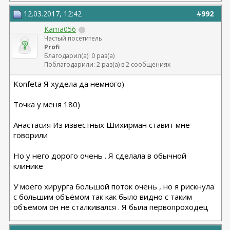
12.03.2017, 12:42
#
992
Kama056
Частый посетитель
Profi
Благодарил(а): 0 раз(а)
Поблагодарили: 2 раз(а) в 2 сообщениях
Konfeta Я худела да немного)
Точка у меня 180)
Анастасия Из известных Шихирман ставит мне
говорили
Но у него дорого очень . Я сделала в обычной
клинике
У моего хирурга большой поток очень , но я рискнула
с большим объёмом так как было видно с таким
объёмом он не сталкивался . Я была первопроходец