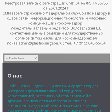
Реестровая запись о регистрации СМИ ЭЛ № ФС 77-86755
от 26.01.2024 г.
СМИ зарегистрировано Федеральной службой по надзору в
сфере связи, информационных технологий и массовых
коммуникаций (Роскомнадзор).
Учредитель и главный редактор: Воловельская Е.В.
Контактные данные редакции для государственных
органов (в том числе, для Роскомнадзора): эл.
почта admin@plastic-surgeon.ru ; тел.: +7 (915) 045-66-54
О нас
Сайт “Plastic-Surgeon.Ru” (Пластик-Серджен.Ру) для
интересующихся пластической хирургией,
косметологией, эстетической стоматологией и
другими возможностями усовершенствовать
внешность. Созданный летом 2004 года на основе
личного опыта, сайт вскоре стал самым популярным