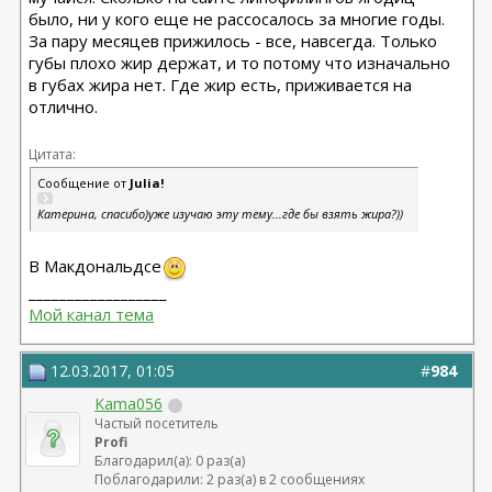
было, ни у кого еще не рассосалось за многие годы.
За пару месяцев прижилось - все, навсегда. Только
губы плохо жир держат, и то потому что изначально
в губах жира нет. Где жир есть, приживается на
отлично.
Цитата:
Сообщение от
Julia!
Катерина, спасибо)уже изучаю эту тему...где бы взять жира?))
В Макдональдсе
__________________
Мой канал тема
12.03.2017, 01:05
#
984
Kama056
Частый посетитель
Profi
Благодарил(а): 0 раз(а)
Поблагодарили: 2 раз(а) в 2 сообщениях