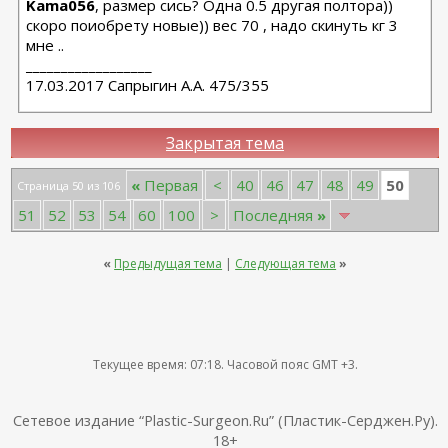
Kama056
, размер сись? Одна 0.5 другая полтора))
скоро поиобрету новые)) вес 70 , надо скинуть кг 3
мне ..
__________________
17.03.2017 Сапрыгин А.А. 475/355
Закрытая тема
50
«
Первая
<
40
46
47
48
49
Страница 50 из 106
51
52
53
54
60
100
>
Последняя
»
«
Предыдущая тема
|
Следующая тема
»
Текущее время:
07:18
. Часовой пояс GMT +3.
Сетевое издание “Plastic-Surgeon.Ru” (Пластик-Серджен.Ру).
18+