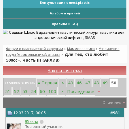
Консультация с most.plastic
Альбомы врачей
Правила и FAQ
Форум о пластической хирургии
Маммопластика
Увеличение
>
>
Для тех, кто любит
груди (маммопластика): отзывы
>
500сс+. Часть III (АРХИВ)
Закрытая тема
50
«
Первая
<
40
46
47
48
49
Страница 50 из 106
51
52
53
54
60
100
>
Последняя
»
Опции темы
12.03.2017, 00:05
#
981
ЯSasha
Постоянный участник