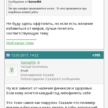
Сообщение от
Kama056
Так при липофил приживается не все . То что приживется при
похудании может уйти
Не буду здесь оффтопить, но если есть желание
избавиться от мифов, лучше почитать
соответствующую тему.
__________________
Мой канал тема
12.03.2017, 14:22
#
995
Kama056
Частый посетитель
Profi
Благодарил(а): 0 раз(а)
Поблагодарили: 2 раз(а) в 2 сообщениях
Ну все зависит от наличия финансов и здоровья .
Если кому хочется каждый год липофилить себя
Это тоже самое как гиарулон. Сказали что полимер
вреден и без конца надо делать в губы дорогущий