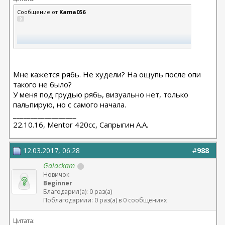
Сообщение от
Kama056
У меня появилась ямка . Стоит ли бежать к хирургу ? Может ли
это быть капсулотомией?
Мне кажется рябь. Не худели? На ощупь после опи
такого не было?
Может это просто рябь?
У меня под грудью рябь, визуально нет, только
пальпирую, но с самого начала.
__________________
Ой контрактура точнее ?
22.10.16, Mentor 420cc, Сапрыгин А.А.
12.03.2017, 06:28
#
988
Galackam
Новичок
Beginner
Благодарил(а): 0 раз(а)
Поблагодарили: 0 раз(а) в 0 сообщениях
Цитата: