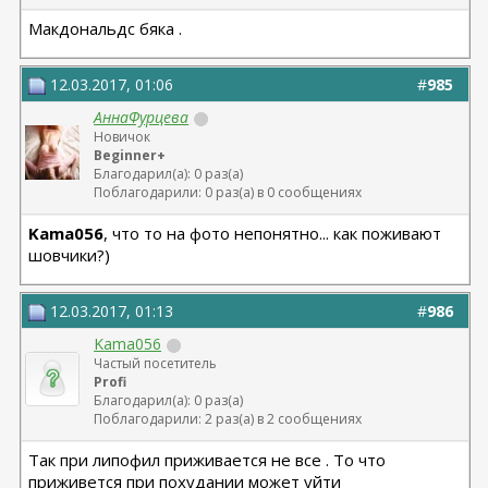
Макдональдс бяка .
12.03.2017, 01:06
#
985
АннаФурцева
Новичок
Beginner+
Благодарил(а): 0 раз(а)
Поблагодарили: 0 раз(а) в 0 сообщениях
Kama056
, что то на фото непонятно... как поживают
шовчики?)
12.03.2017, 01:13
#
986
Kama056
Частый посетитель
Profi
Благодарил(а): 0 раз(а)
Поблагодарили: 2 раз(а) в 2 сообщениях
Так при липофил приживается не все . То что
приживется при похудании может уйти