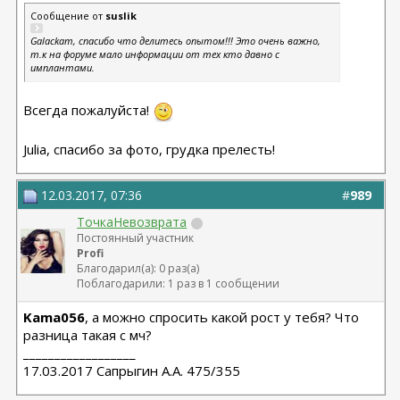
Сообщение от
suslik
Galackam, спасибо что делитесь опытом!!! Это очень важно,
т.к на форуме мало информации от тех кто давно с
имплантами.
Всегда пожалуйста!
Julia, спасибо за фото, грудка прелесть!
12.03.2017, 07:36
#
989
ТочкаНевозврата
Постоянный участник
Profi
Благодарил(а): 0 раз(а)
Поблагодарили: 1 раз в 1 сообщении
Kama056
, а можно спросить какой рост у тебя? Что
разница такая с мч?
__________________
17.03.2017 Сапрыгин А.А. 475/355