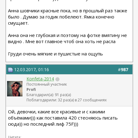
Анна шовчики красные пока, но в прошлый раз также
было . Думаю за годик побелеют. Ямка конечно
смущает.
Анна она не глубокая и поэтому на фотке вмятину не
видно . Мне вот главное чтоб она хоть не расла
Груди очень мягкие и пушистые на ощупь
12.03.2017, 01:16
#
987
Konfeta-2014
Постоянный участник
Profi
Благодарил(а): 91 раз(а)
Поблагодарили: 32 раз(а) в 27 сообщениях
Ой, девочки, какие все красивые и с какими
объёмами))) как поставила 420 стесняюсь писать
сюда)) но последний лиф 75F)))
Цитата: