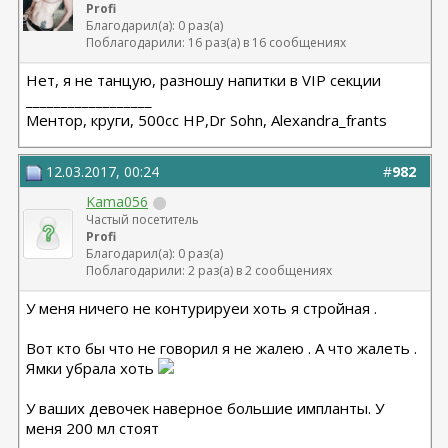
Profi
Благодарил(а): 0 раз(а)
Поблагодарили: 16 раз(а) в 16 сообщениях
Нет, я не танцую, разношу напитки в VIP секции
__________________
Ментор, круги, 500сс HP,Dr Sohn, Alexandra_frants
12.03.2017, 00:24
#
982
Kama056
Частый посетитель
Profi
Благодарил(а): 0 раз(а)
Поблагодарили: 2 раз(а) в 2 сообщениях
У меня ничего не контурируеи хоть я стройная .
Вот кто бы что не говорил я не жалею . А что жалеть .
Ямки убрала хоть
У ваших девочек наверное большие импланты. У
меня 200 мл стоят