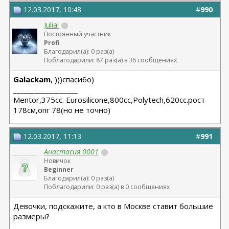
12.03.2017, 10:48
#
990
Julia!
Постоянный участник
Profi
Благодарил(а): 0 раз(а)
Поблагодарили: 87 раз(а) в 36 сообщениях
Galackam
, )))спасибо)
__________________
Мentor,375cc. Eurosilicone,800cc,Polytech,620cc.рост
178см,опг 78(но не точно)
12.03.2017, 11:13
#
991
Анастасия 0001
Новичок
Beginner
Благодарил(а): 0 раз(а)
Поблагодарили: 0 раз(а) в 0 сообщениях
Девочки, подскажите, а кто в Москве ставит большие
размеры?