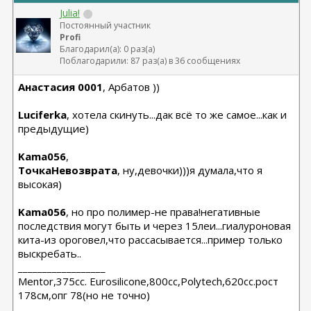
Julia!
Постоянный участник
Profi
Благодарил(а): 0 раз(а)
Поблагодарили: 87 раз(а) в 36 сообщениях
Анастасия 0001
, Арбатов ))
Luciferka
, хотела скинуть...дак всё то же самое...как и
предыдущие)
Kama056
,
ТочкаНевозврата
, ну,девочки)))я думала,что я
высокая)
Kama056
, но про полимер-не права!негативные
последствия могут быть и через 15леи...гиалуроновая
кита-из ороговел,что рассасывается...пример только
выскребать..
__________________
Мentor,375cc. Eurosilicone,800cc,Polytech,620cc.рост
178см,опг 78(но не точно)