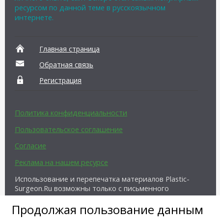
ресурсом по данной теме в русскоязычном
интернете.
Главная страница
Обратная связь
Регистрация
Политика конфиденциальности
Пользовательское соглашение
Согласие
Реклама на нашем ресурсе
Использование и перепечатка материалов Plastic-
Surgeon.Ru возможны только с письменного
разрешения администрации и при наличии
Продолжая пользование данным
активной ссылки на источник.