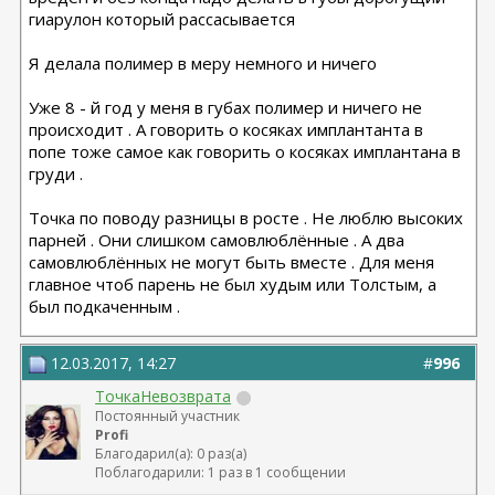
гиарулон который рассасывается
Я делала полимер в меру немного и ничего
Уже 8 - й год у меня в губах полимер и ничего не
происходит . А говорить о косяках имплантанта в
попе тоже самое как говорить о косяках имплантана в
груди .
Точка по поводу разницы в росте . Не люблю высоких
парней . Они слишком самовлюблённые . А два
самовлюблённых не могут быть вместе . Для меня
главное чтоб парень не был худым или Толстым, а
был подкаченным .
12.03.2017, 14:27
#
996
ТочкаНевозврата
Постоянный участник
Profi
Благодарил(а): 0 раз(а)
Поблагодарили: 1 раз в 1 сообщении