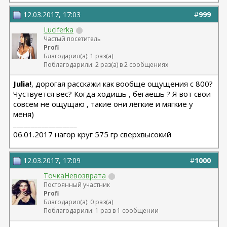
12.03.2017, 17:03
#
999
Luciferka
Частый посетитель
Profi
Благодарил(а): 1 раз(а)
Поблагодарили: 2 раз(а) в 2 сообщениях
Julia!
, дорогая расскажи как вообще ощущения с 800?
Чуствуется вес? Когда ходишь , бегаешь ? Я вот свои
совсем не ощущаю , такие они лёгкие и мягкие у
меня)
__________________
06.01.2017 нагор круг 575 гр сверхвысокий
12.03.2017, 17:09
#
1000
ТочкаНевозврата
Постоянный участник
Profi
Благодарил(а): 0 раз(а)
Поблагодарили: 1 раз в 1 сообщении