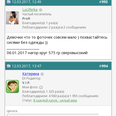
12.03.2017, 12:49
#
993
Luciferka
Частый посетитель
Profi
Благодарил(а): 1 раз(а)
Поблагодарили: 2 раз(а) в 2 сообщениях
Девочки что то фоточек совсем мало ) похвастайтесь
сисями без одежды ))
__________________
06.01.2017 нагор круг 575 гр сверхвысокий
12.03.2017, 13:47
#
994
Катерина
EX Редактор
V.I.P.
Мои фото: (
7
)
Благодарил(а): 1 325 раз(а)
Поблагодарили: 4 580 раз(а) в 1 955 сообщениях
Статус:
В каждой капле - целый мир
Цитата: