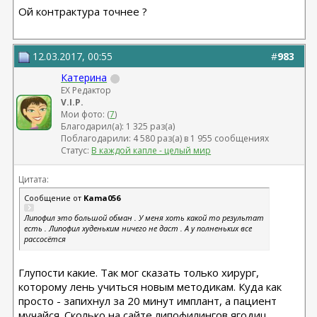
Ой контрактура точнее ?
12.03.2017, 00:55
#
983
Катерина
EX Редактор
V.I.P.
Мои фото: (
7
)
Благодарил(а): 1 325 раз(а)
Поблагодарили: 4 580 раз(а) в 1 955 сообщениях
Статус:
В каждой капле - целый мир
Цитата:
Сообщение от
Kama056
Липофил это большой обман . У меня хоть какой то результат
есть . Липофил худеньким ничего не даст . А у полненьких все
рассосётся
Глупости какие. Так мог сказать только хирург,
которому лень учиться новым методикам. Куда как
просто - запихнул за 20 минут имплант, а пациент
мучайся. Сколько на сайте липофилингов ягодиц