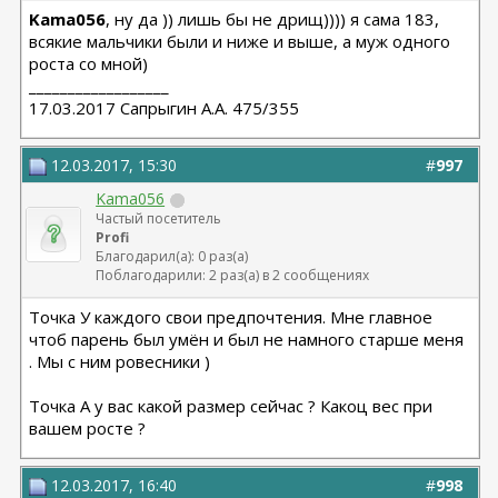
Kama056
, ну да )) лишь бы не дрищ)))) я сама 183,
всякие мальчики были и ниже и выше, а муж одного
роста со мной)
__________________
17.03.2017 Сапрыгин А.А. 475/355
12.03.2017, 15:30
#
997
Kama056
Частый посетитель
Profi
Благодарил(а): 0 раз(а)
Поблагодарили: 2 раз(а) в 2 сообщениях
Точка У каждого свои предпочтения. Мне главное
чтоб парень был умён и был не намного старше меня
. Мы с ним ровесники )
Точка А у вас какой размер сейчас ? Какоц вес при
вашем росте ?
12.03.2017, 16:40
#
998