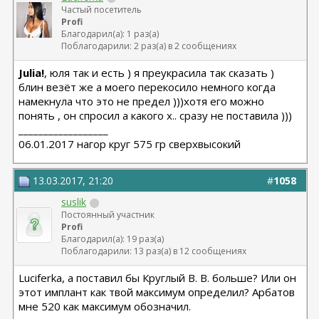
Частый посетитель
Profi
Благодарил(а): 1 раз(а)
Поблагодарили: 2 раз(а) в 2 сообщениях
Julia!
, юля так и есть ) я преукрасила так сказать )
блин везёт же а моего перекосило немного когда
намекнула что это не предел )))хотя его можно
понять , он спросил а какого х.. сразу не поставила )))
__________________
06.01.2017 нагор круг 575 гр сверхвысокий
13.03.2017, 21:20
#
1058
suslik
Постоянный участник
Profi
Благодарил(а): 19 раз(а)
Поблагодарили: 13 раз(а) в 12 сообщениях
Luciferka, а поставил бы Круглый В. В. больше? Или он
этот имплант как твой максимум определил? Арбатов
мне 520 как максимум обозначил.