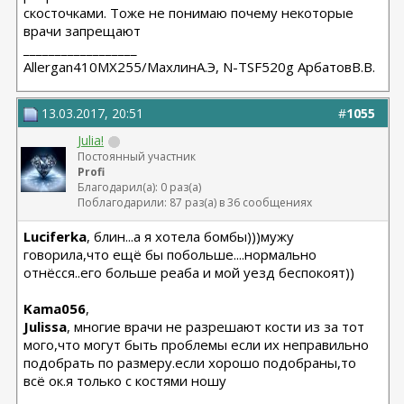
скосточками. Тоже не понимаю почему некоторые
врачи запрещают
__________________
Allergan410MX255/МахлинА.Э, N-TSF520g АрбатовВ.В.
13.03.2017, 20:51
#
1055
Julia!
Постоянный участник
Profi
Благодарил(а): 0 раз(а)
Поблагодарили: 87 раз(а) в 36 сообщениях
Luciferka
, блин...а я хотела бомбы)))мужу
говорила,что ещё бы побольше....нормально
отнёсся..его больше реаба и мой уезд беспокоят))
Kama056
,
Julissa
, многие врачи не разрешают кости из за тот
мого,что могут быть проблемы если их неправильно
подобрать по размеру.если хорошо подобраны,то
всё ок.я только с костями ношу