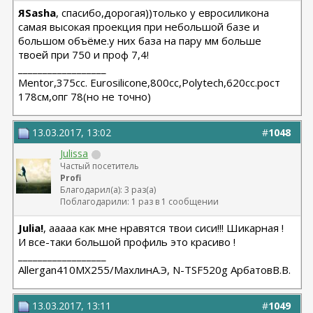
ЯSasha
, спасибо,дорогая))только у евросиликона
самая высокая проекция при небольшой базе и
большом объёме.у них база на пару мм больше
твоей при 750 и проф 7,4!
__________________
Мentor,375cc. Eurosilicone,800cc,Polytech,620cc.рост
178см,опг 78(но не точно)
13.03.2017, 13:02
#
1048
Julissa
Частый посетитель
Profi
Благодарил(а): 3 раз(а)
Поблагодарили: 1 раз в 1 сообщении
Julia!
, ааааа как мне нравятся твои сиси!!! Шикарная !
И все-таки большой профиль это красиво !
__________________
Allergan410MX255/МахлинА.Э, N-TSF520g АрбатовВ.В.
13.03.2017, 13:11
#
1049