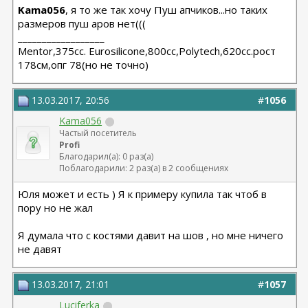
Kama056
, я то же так хочу Пуш апчиков...но таких
размеров пуш аров нет(((
__________________
Мentor,375cc. Eurosilicone,800cc,Polytech,620cc.рост
178см,опг 78(но не точно)
13.03.2017, 20:56
#
1056
Kama056
Частый посетитель
Profi
Благодарил(а): 0 раз(а)
Поблагодарили: 2 раз(а) в 2 сообщениях
Юля может и есть ) Я к примеру купила так чтоб в
пору но не жал
Я думала что с костями давит на шов , но мне ничего
не давят
13.03.2017, 21:01
#
1057
Luciferka