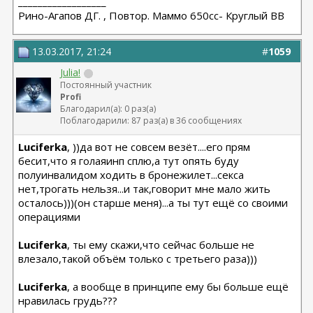
__________________
Рино-Агапов ДГ. , Повтор. Маммо 650сс- Круглый ВВ
13.03.2017, 21:24
#
1059
Julia!
Постоянный участник
Profi
Благодарил(а): 0 раз(а)
Поблагодарили: 87 раз(а) в 36 сообщениях
Luciferka
, ))да вот не совсем везёт....его прям
бесит,что я голаяинп сплю,а тут опять буду
полуинвалидом ходить в бронежилет...секса
нет,трогать нельзя...и так,говорит мне мало жить
осталось)))(он старше меня)...а ты тут ещё со своими
операциями
Luciferka
, ты ему скажи,что сейчас больше не
влезало,такой объём только с третьего раза)))
Luciferka
, а вообще в принципе ему бы больше ещё
нравилась грудь???