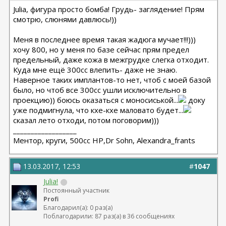
Julia, фигура просто бомба! Грудь- заглядение! Прям
смотрю, слюнями давлюсь!))
Меня в последнее время такая жадюга мучает!!!)))
хочу 800, но у меня по базе сейчас прям предел
предельный, даже кожа в межгрудке слегка отходит.
Куда мне ещё 300сс влепить- даже не знаю.
Наверное таких имплантов-то нет, чтоб с моей базой
было, но чтоб все 300сс ушли исключительно в
проекцию)) боюсь оказаться с моносиськой...
доку
уже подмигнула, что кхе-кхе маловато будет...
сказал лето отходи, потом поговорим)))
__________________
Ментор, круги, 500сс HP,Dr Sohn, Alexandra_frants
13.03.2017, 12:53
#
1047
Julia!
Постоянный участник
Profi
Благодарил(а): 0 раз(а)
Поблагодарили: 87 раз(а) в 36 сообщениях