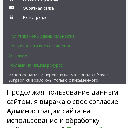
Обратная связь
Регистрация
Политика конфиденциальности
Пользовательское соглашение
Согласие
Реклама на нашем ресурсе
Использование и перепечатка материалов Plastic-
Surgeon.Ru возможны только с письменного
разрешения администрации и при наличии
Продолжая пользование данным
активной ссылки на источник.
сайтом, я выражаю свое согласие
Администрации сайта на
использование и обработку