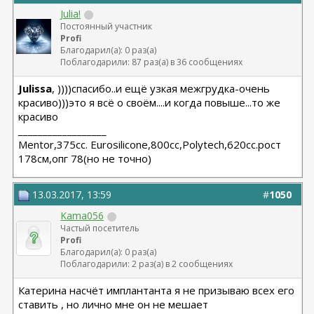
Julia!
Постоянный участник
Profi
Благодарил(а): 0 раз(а)
Поблагодарили: 87 раз(а) в 36 сообщениях
Julissa
, ))))спасибо..и ещё узкая межгрудка-очень
красиво)))это я всё о своём....и когда повыше...то же
красиво
__________________
Мentor,375cc. Eurosilicone,800cc,Polytech,620cc.рост
178см,опг 78(но не точно)
13.03.2017, 13:59
#
1050
Kama056
Частый посетитель
Profi
Благодарил(а): 0 раз(а)
Поблагодарили: 2 раз(а) в 2 сообщениях
Катерина насчёт имплантанта я не призываю всех его
ставить , но лично мне он не мешает