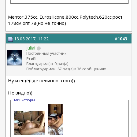
__________________
Мentor,375cc. Eurosilicone,800cc,Polytech,620cc.рост
178см,опг 78(но не точно)
13.03.2017, 11:22
#
1043
Julia!
Постоянный участник
Profi
Благодарил(а): 0 раз(а)
Поблагодарили: 87 раз(а) в 36 сообщениях
Ну и ещё(где невинно этого))
Не видно))
Миниатюры