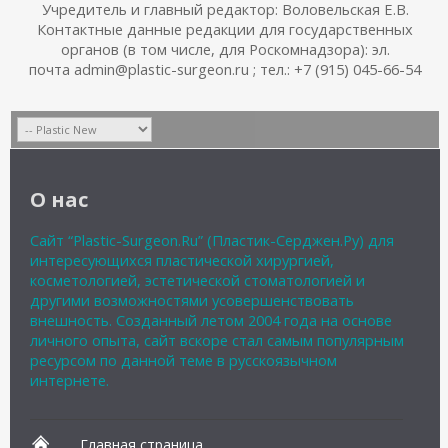
Учредитель и главный редактор: Воловельская Е.В.
Контактные данные редакции для государственных
органов (в том числе, для Роскомнадзора): эл.
почта admin@plastic-surgeon.ru ; тел.: +7 (915) 045-66-54
О нас
Сайт “Plastic-Surgeon.Ru” (Пластик-Серджен.Ру) для
интересующихся пластической хирургией,
косметологией, эстетической стоматологией и
другими возможностями усовершенствовать
внешность. Созданный летом 2004 года на основе
личного опыта, сайт вскоре стал самым популярным
ресурсом по данной теме в русскоязычном
интернете.
Главная страница