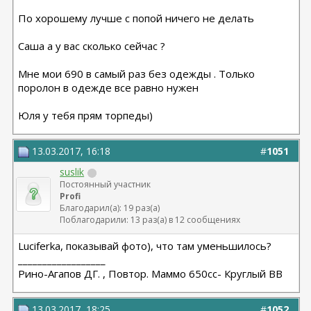
По хорошему лучше с попой ничего не делать
Саша а у вас сколько сейчас ?
Мне мои 690 в самый раз без одежды . Только
поролон в одежде все равно нужен
Юля у тебя прям торпеды)
13.03.2017, 16:18
#
1051
suslik
Постоянный участник
Profi
Благодарил(а): 19 раз(а)
Поблагодарили: 13 раз(а) в 12 сообщениях
Luciferka, показывай фото), что там уменьшилось?
__________________
Рино-Агапов ДГ. , Повтор. Маммо 650сс- Круглый ВВ
13.03.2017, 18:25
#
1052