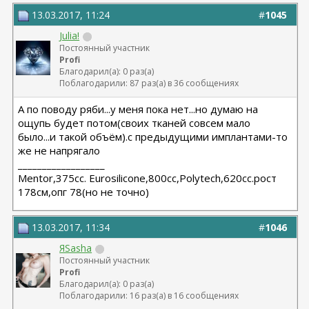
13.03.2017, 11:24
#
1045
Julia!
Постоянный участник
Profi
Благодарил(а): 0 раз(а)
Поблагодарили: 87 раз(а) в 36 сообщениях
А по поводу ряби...у меня пока нет...но думаю на
ощупь будет потом(своих тканей совсем мало
было...и такой объём).с предыдущими имплантами-то
же не напрягало
__________________
Мentor,375cc. Eurosilicone,800cc,Polytech,620cc.рост
178см,опг 78(но не точно)
13.03.2017, 11:34
#
1046
ЯSasha
Постоянный участник
Profi
Благодарил(а): 0 раз(а)
Поблагодарили: 16 раз(а) в 16 сообщениях