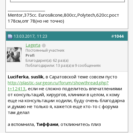
__________________
Мentor,375cc. Eurosilicone,800cc,Polytech,620cc.рост
178см,опг 78(но не точно)
13.03.2017, 11:23
#
1044
Lagerta
Постоянный участник
Profi
Благодарил(а): 62 раз(а)
Поблагодарили: 13 раз(а) в 9 сообщениях
Luciferka
,
suslik
, в Саратовской теме совсем пусто
http://plastic-surgeon.ru/forum/showthread.php?
t=12413
, если не сложно поделитесь впечатлениями
от консультаций, хирургов, клиники в целом, к кому
еще на консультации ходили, буду очень благодарна
и думаю не только я, кажется еще кто-то с форума
там делал
а вспомнила,
Тиффани
, откликнитесь плиз