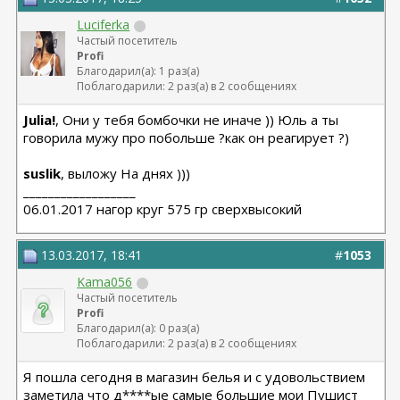
Luciferka
Частый посетитель
Profi
Благодарил(а): 1 раз(а)
Поблагодарили: 2 раз(а) в 2 сообщениях
Julia!
, Они у тебя бомбочки не иначе )) Юль а ты
говорила мужу про побольше ?как он реагирует ?)
suslik
, выложу На днях )))
__________________
06.01.2017 нагор круг 575 гр сверхвысокий
13.03.2017, 18:41
#
1053
Kama056
Частый посетитель
Profi
Благодарил(а): 0 раз(а)
Поблагодарили: 2 раз(а) в 2 сообщениях
Я пошла сегодня в магазин белья и с удовольствием
заметила что д****ые самые большие мои Пушист