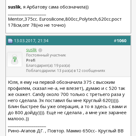
suslik
, я Арбатову сама обозначила))
__________________
Мentor,375cc. Eurosilicone,800cc,Polytech,620cc.рост
178см,опг 78(но не точно)
13.03.2017, 21:34
#
1060
suslik
Постоянный участник
Profi
Благодарил(а): 19 раз(а)
Поблагодарили: 13 раз(а) в 12 сообщениях
Юля, я ему на первой обозначила 375 с высоким
профилем, сказал не-а, не влезет), думаю и с 520 так
же скажет. Candy около 700 только с третьего раза у
него сделала. Эх поставил бы мне Круглый 620))))).
Блин быстрее бы уже операция, а то я здесь с вами и
до 800 дойду)))). Ещё не сделала , а мне уже заранее
малооо..))
__________________
Рино-Агапов ДГ. , Повтор. Маммо 650сс- Круглый ВВ