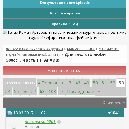
Консультация с most.plastic
Альбомы врачей
Правила и FAQ
Форум о пластической хирургии
Маммопластика
Увеличение
>
>
Для тех, кто любит
груди (маммопластика): отзывы
>
500сс+. Часть III (АРХИВ)
Закрытая тема
53
«
Первая
<
3
43
49
50
51
52
Страница 53 из 106
54
55
56
57
63
103
>
Последняя
»
Опции темы
13.03.2017, 11:02
#
1041
Анастасия 0001
Новичок