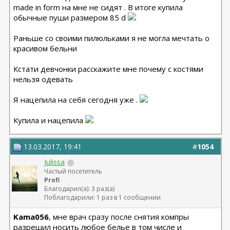
made in form на мне не сидят . В итоге купила
обычные пуши размером 85 d
Раньше со своими пилюльками я не могла мечтать о
красивом бельни
Кстати девчонки расскажите мне почему с костями
нельзя одевать
Я нацепила на себя сегодня уже .
Купила и нацепила
13.03.2017, 19:41
#
1054
Julissa
Частый посетитель
Profi
Благодарил(а): 3 раз(а)
Поблагодарили: 1 раз в 1 сообщении
Kama056
, мне врач сразу после снятия компры
разрешил носить любое белье в том числе и