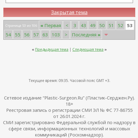
Закрытая тема
53
«
Первая
<
3
43
49
50
51
52
Страница 53 из 106
54
55
56
57
63
103
>
Последняя
»
«
Предыдущая тема
|
Следующая тема
»
Текущее время:
09:35
. Часовой пояс GMT +3.
Сетевое издание “Plastic-Surgeon.Ru” (Пластик-Серджен.Ру).
18+
Реестровая запись о регистрации СМИ ЭЛ № ФС 77-86755
от 26.01.2024 г.
СМИ зарегистрировано Федеральной службой по надзору в
сфере связи, информационных технологий и массовых
коммуникаций (Роскомнадзор).