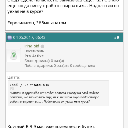
еще когда смогу с работы вырваться.. . Надолго ли он
уехал не в курсе?
__________________
Евросиликон, 385мл. анатом.
04.05.2017, 06:43
#
9
irina_sid
Посетитель
Pro-Active
Благодарил(а): 0 раз(а)
Поблагодарили: 0 раз(а) в 0 сообщениях
Цитата:
Сообщение от
Алена 85
Puma86 а Круглый в отъезде? Хотела к нему на след.неделе
попасть, не записалась еще, т.к. не знаю еще когда смогу с
работы вырваться.. . Надолго ли он уехал не в курсе?
Круглый В.В 9 мая уже прием вести будет.