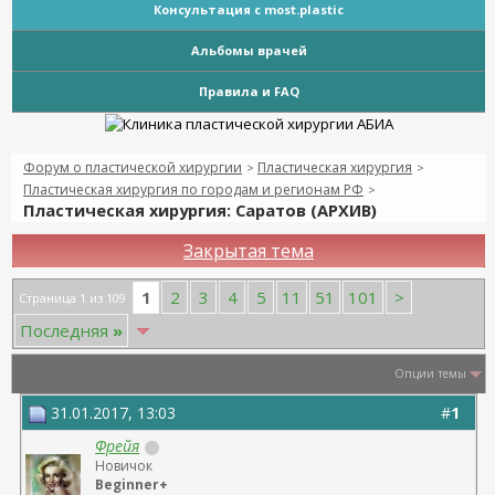
Консультация с most.plastic
Альбомы врачей
Правила и FAQ
Форум о пластической хирургии
Пластическая хирургия
>
>
Пластическая хирургия по городам и регионам РФ
>
Пластическая хирургия: Саратов (АРХИВ)
Закрытая тема
1
2
3
4
5
11
51
101
>
Страница 1 из 109
Последняя
»
Опции темы
31.01.2017, 13:03
#
1
Фрейя
Новичок
Beginner+