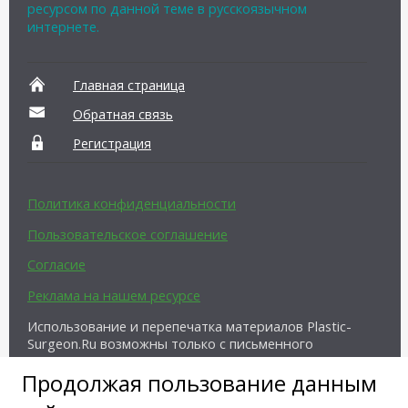
ресурсом по данной теме в русскоязычном
интернете.
Главная страница
Обратная связь
Регистрация
Политика конфиденциальности
Пользовательское соглашение
Согласие
Реклама на нашем ресурсе
Использование и перепечатка материалов Plastic-
Surgeon.Ru возможны только с письменного
разрешения администрации и при наличии
Продолжая пользование данным
активной ссылки на источник.