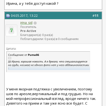
Ирина, а у тебя доступ какой ?
04.05.2017, 13:22
#
11
irina_sid
Посетитель
Pro-Active
Благодарил(а): 0 раз(а)
Поблагодарили: 0 раз(а) в 0 сообщениях
Цитата:
Сообщение от
Puma86
)))) Ирина, хорошая новость. А я думала, что специализируется
на груди, носиках) не одного фото нет у него абдоминопластики
)
Значит , надо обязательно сходить на консультацию .
Ирина, а у тебя доступ какой ?
У меня якорная подтяжка с увеличением, поэтому
шов по ареоле,вертикальный и под грудью. Но на
мой непрофессиональный взгляд, вроде ничего так.
Девятого на прием и там уже ясно все будет. С