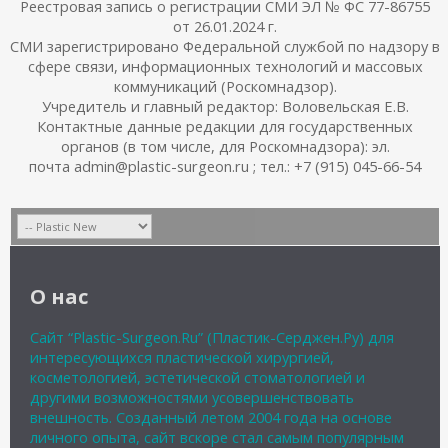
Реестровая запись о регистрации СМИ ЭЛ № ФС 77-86755
от 26.01.2024 г.
СМИ зарегистрировано Федеральной службой по надзору в
сфере связи, информационных технологий и массовых
коммуникаций (Роскомнадзор).
Учредитель и главный редактор: Воловельская Е.В.
Контактные данные редакции для государственных
органов (в том числе, для Роскомнадзора): эл.
почта admin@plastic-surgeon.ru ; тел.: +7 (915) 045-66-54
О нас
Сайт “Plastic-Surgeon.Ru” (Пластик-Серджен.Ру) для
интересующихся пластической хирургией,
косметологией, эстетической стоматологией и
другими возможностями усовершенствовать
внешность. Созданный летом 2004 года на основе
личного опыта, сайт вскоре стал самым популярным