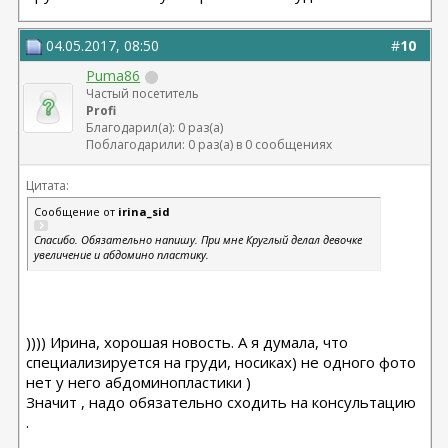
04.05.2017, 08:50
#
10
Puma86
Частый посетитель
Profi
Благодарил(а): 0 раз(а)
Поблагодарили: 0 раз(а) в 0 сообщениях
Цитата:
Сообщение от
irina_sid
Спасибо. Обязательно напишу. При мне Круглый делал девочке
увеличение и абдомино пластику.
)))) Ирина, хорошая новость. А я думала, что
специализируется на груди, носиках) не одного фото
нет у него абдоминопластики )
Значит , надо обязательно сходить на консультацию
.