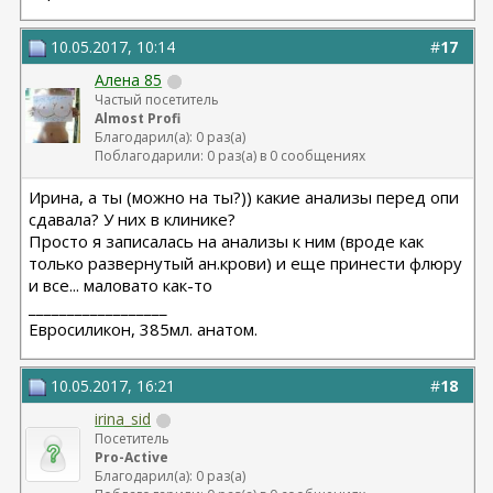
10.05.2017, 10:14
#
17
Алена 85
Частый посетитель
Almost Profi
Благодарил(а): 0 раз(а)
Поблагодарили: 0 раз(а) в 0 сообщениях
Ирина, а ты (можно на ты?)) какие анализы перед опи
сдавала? У них в клинике?
Просто я записалась на анализы к ним (вроде как
только развернутый ан.крови) и еще принести флюру
и все... маловато как-то
__________________
Евросиликон, 385мл. анатом.
10.05.2017, 16:21
#
18
irina_sid
Посетитель
Pro-Active
Благодарил(а): 0 раз(а)