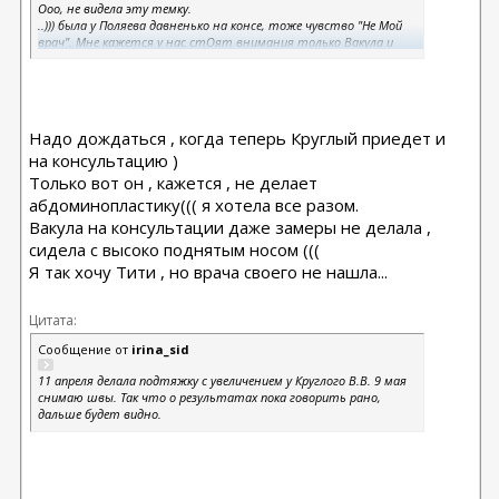
Ооо, не видела эту темку.
..))) была у Поляева давненько на консе, тоже чувство "Не Мой
врач". Мне кажется у нас стОят внимания только Вакула и
Круглый. У Вакулы была на первой консе еще в Авесте, тогда и
решила, что буду у нее, но по состоянию здоровья пришлось
отложить оп. И вот когда вернулась к этому вопросу появился
еще Круглый... как то не рассматривала его, т.к.доктор молод
да и 2 года назад о нем мало, что было известно.. . и
Надо дождаться , когда теперь Круглый приедет и
договорилась с С.А. на оп. А тут в спорт.зале встретила
на консультацию )
девочку, которую оперировал Круглый, мне понравился
результат, теперь к нему хочу сходить...)
Только вот он , кажется , не делает
абдоминопластику((( я хотела все разом.
Вакула на консультации даже замеры не делала ,
сидела с высоко поднятым носом (((
Я так хочу Тити , но врача своего не нашла...
Цитата:
Сообщение от
irina_sid
11 апреля делала подтяжку с увеличением у Круглого В.В. 9 мая
снимаю швы. Так что о результатах пока говорить рано,
дальше будет видно.