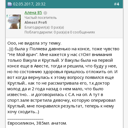
02.05.2017, 20:32
#
4
Алена 85
Частый посетитель
Almost Profi
Благодарил(а): 0 раз(а)
Поблагодарили: 0 раз(а) в 0 сообщениях
Ооо, не видела эту темку.
..))) была у Поляева давненько на консе, тоже чувство
"Не Мой врач". Мне кажется у нас стОят внимания
только Вакула и Круглый. У Вакулы была на первой
консе еще в Авесте, тогда и решила, что буду у нее,
но по состоянию здоровья пришлось отложить оп. И
вот когда вернулась к этому вопросу появился еще
Круглый... как то не рассматривала его, т.к.доктор
молод да и 2 года назад о нем мало, что было
известно.. . и договорилась с С.А. на оп. А тут в
спорт.зале встретила девочку, которую оперировал
Круглый, мне понравился результат, теперь к нему
хочу сходить...)
__________________
Евросиликон, 385мл. анатом.