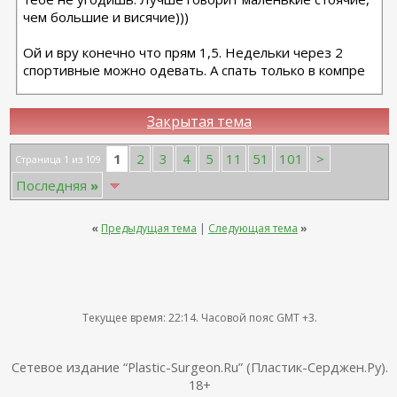
чем большие и висячие)))
Ой и вру конечно что прям 1,5. Недельки через 2
спортивные можно одевать. А спать только в компре
Закрытая тема
1
2
3
4
5
11
51
101
>
Страница 1 из 109
Последняя
»
«
Предыдущая тема
|
Следующая тема
»
Текущее время:
22:14
. Часовой пояс GMT +3.
Сетевое издание “Plastic-Surgeon.Ru” (Пластик-Серджен.Ру).
18+