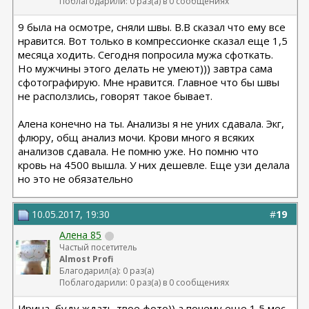
Поблагодарили: 0 раз(а) в 0 сообщениях
9 была на осмотре, сняли швы. В.В сказал что ему все
нравится. Вот только в компрессионке сказал еще 1,5
месяца ходить. Сегодня попросила мужа сфоткать.
Но мужчины этого делать не умеют))) завтра сама
сфотографирую. Мне нравится. Главное что бы швы
не расползлись, говорят такое бывает.
Алена конечно на ты. Анализы я не уних сдавала. Экг,
флюру, общ анализ мочи. Крови много я всяких
анализов сдавала. Не помню уже. Но помню что
кровь на 4500 вышла. У них дешевле. Еще узи делала
но это не обязательно
10.05.2017, 19:30
#
19
Алена 85
Частый посетитель
Almost Profi
Благодарил(а): 0 раз(а)
Поблагодарили: 0 раз(а) в 0 сообщениях
Ирина, буду ждать твое фото)) а почему еще 1,5 мес