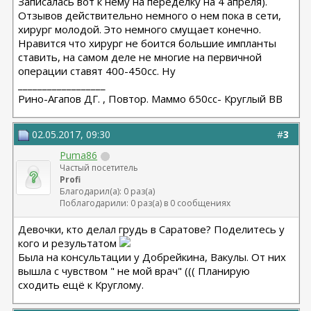
Записалась вот к нему на переделку на 4 апреля).
Отзывов действительно немного о нем пока в сети,
хирург молодой. Это немного смущает конечно.
Нравится что хирург не боится большие импланты
ставить, на самом деле не многие на первичной
операции ставят 400-450сс. Ну
__________________
Рино-Агапов ДГ. , Повтор. Маммо 650сс- Круглый ВВ
02.05.2017, 09:30
#
3
Puma86
Частый посетитель
Profi
Благодарил(а): 0 раз(а)
Поблагодарили: 0 раз(а) в 0 сообщениях
Девочки, кто делал грудь в Саратове? Поделитесь у
кого и результатом
Была на консультации у Добрейкина, Вакулы. От них
вышла с чувством " не мой врач" ((( Планирую
сходить ещё к Круглому.