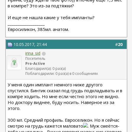
в компре? Это из-за подтяжки?
И еще не нашла какие у тебя импланты?
__________________
Евросиликон, 385мл. анатом.
10.05.2017, 21:44
#
20
irina_sid
Посетитель
Pro-Active
Благодарил(а): 0 раз(а)
Поблагодарили: 0 раз(а) в 0 сообщениях
У меня один имплант немного ниже другого
спустился. Бинтик сказал под грудь подкладывать и в
компре ходить. Но мне если честно этого не видно.
Но доктору виднее, буду носить. Наверное из за
этого.
300 мл. Средний профиль. Евроселикон. Но я сейчас
смотрю на грудь кажется маловато
. Муж смеётся-
тебе не угодишь. Лучше говорит маленькие стоячие,