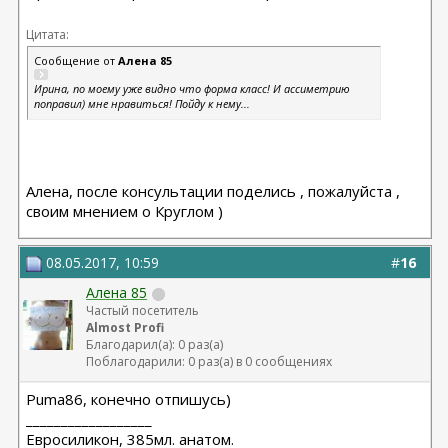
Цитата:
Сообщение от
Алена 85
Ирина, по моему уже видно что форма класс! И ассиметрию
поправил) мне нравиться! Пойду к нему...
Алена, после консультации поделись , пожалуйста ,
своим мнением о Круглом )
08.05.2017, 10:59
#
16
Алена 85
Частый посетитель
Almost Profi
Благодарил(а): 0 раз(а)
Поблагодарили: 0 раз(а) в 0 сообщениях
Puma86, конечно отпишусь)
__________________
Евросиликон, 385мл. анатом.