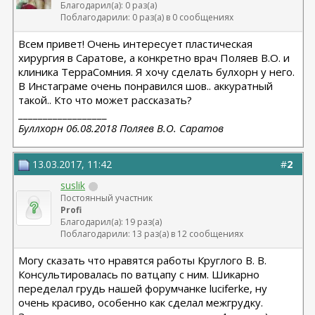
Благодарил(а): 0 раз(а)
Поблагодарили: 0 раз(а) в 0 сообщениях
Всем привет! Очень интересует пластическая
хирургия в Саратове, а конкретно врач Поляев В.О. и
клиника ТерраСомния. Я хочу сделать булхорн у него.
В Инстаграме очень понравился шов.. аккуратный
такой.. Кто что может рассказать?
__________________
Буллхорн 06.08.2018 Поляев В.О. Саратов
13.03.2017, 11:42
#
2
suslik
Постоянный участник
Profi
Благодарил(а): 19 раз(а)
Поблагодарили: 13 раз(а) в 12 сообщениях
Могу сказать что нравятся работы Круглого В. В.
Консультировалась по ватцапу с ним. Шикарно
переделал грудь нашей форумчанке luciferke, ну
очень красиво, особенно как сделал межгрудку.