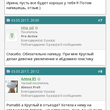
Ирина, пусть все будет хорошо у тебя !!! Потом
напишешь, отзыв )
03.05.2017, 20:00
#
7
irina_sid
Посетитель
Pro-Active
Благодарил(а): 0 раз(а)
Поблагодарили: 0 раз(а) в 0 сообщениях
Спасибо. Обязательно напишу. При мне Круглый
делал девочке увеличение и абдомино пластику.
03.05.2017, 20:12
#
8
Алена 85
Частый посетитель
Almost Profi
Благодарил(а): 0 раз(а)
Поблагодарили: 0 раз(а) в 0 сообщениях
Puma86 а Круглый в отъезде? Хотела к нему на
след.неделе попасть, не записалась еще, т.к. не знаю