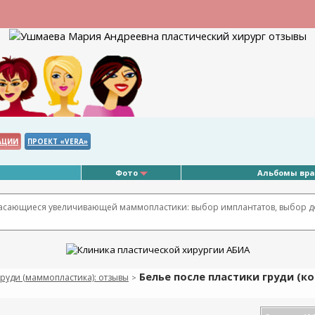
АЦИИ
ПРОЕКТ «VERA»
Фото
Альбомы вр
касающиеся увеличивающей маммопластики: выбор имплантатов, выбор д
Белье после пластики груди (к
руди (маммопластика): отзывы
>