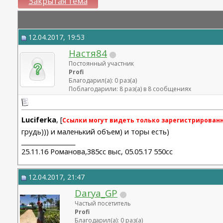
Закрытая тема
12.04.2017, 19:53
Настя84
Постоянный участник
Profi
Благодарил(а): 0 раз(а)
Поблагодарили: 8 раз(а) в 8 сообщениях
Luciferka
, [
Ссылки могут видеть только зарегистрирован
грудь))) и маленький объем) и торы есть)
__________________
25.11.16 Романова,385сс выс, 05.05.17 550сс
12.04.2017, 21:47
Darya_GP
Частый посетитель
Profi
Благодарил(а): 0 раз(а)