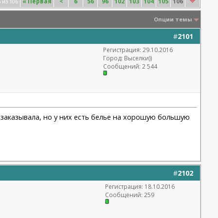
«
Первая
<
6
56
96
102
103
104
105
106
 из 106
Опции темы
#
2101
Регистрация: 29.10.2016
Город: Выселки))
Сообщений: 2 544
е заказывала, но у них есть белье на хорошую большую
#
2102
Регистрация: 18.10.2016
Сообщений: 259