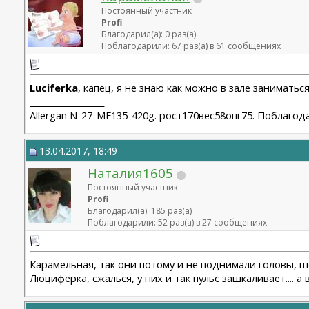
Постоянный участник
Profi
Благодарил(а): 0 раз(а)
Поблагодарили: 67 раз(а) в 61 сообщениях
Luciferka
, капец, я не знаю как можно в зале заниматься
__________________
Allergan N-27-MF135-420g. рост170вес58опг75. Поблагод
13.04.2017, 18:49
Наталия1605
Постоянный участник
Profi
Благодарил(а): 185 раз(а)
Поблагодарили: 52 раз(а) в 27 сообщениях
Карамельная, так они потому и не поднимали головы, ш
Люциферка, сжалься, у них и так пульс зашкаливает.... а