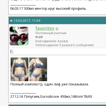
__________________
06.03.17 300мл ментор круг высокий профиль.
13.04.2017, 11:04
favorites
Постоянный участник
Profi
Благодарил(а): 4 раз(а)
Поблагодарили: 5 раз(а) в 5 сообщениях
Полный комплект)), один лиф уже показывала.
__________________
27.12.16 Попугаев,Eurosilicone 450мл,168/опг78/63