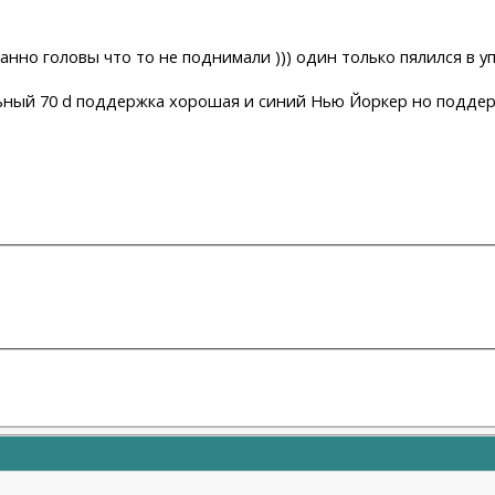
транно головы что то не поднимали ))) один только пялился в у
альный 70 d поддержка хорошая и синий Нью Йоркер но поддер