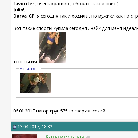
favorites
, очень красиво , обожаю такой цвет )
Julia!
,
Darya_GP
, я сегодня так и ходила , но мужики как ни с
Вот такие спорты купила сегодня , найк для меня иде
тоненьким
Миниатюры
__________________
06.01.2017 нагор круг 575 гр сверхвысокий
13.04.2017, 18:32
Карамельная