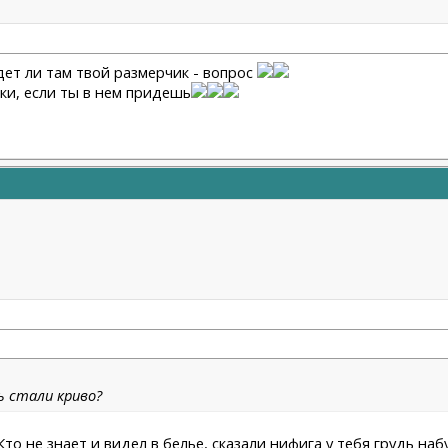
удет ли там твой размерчик - вопрос
ки, если ты в нем придешь
ь стали криво?
то не знает и видел в белье, сказали нифига у тебя грудь набу