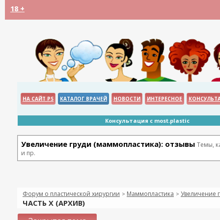
18 +
НА САЙТ PS
КАТАЛОГ ВРАЧЕЙ
НОВОСТИ
ИНТЕРЕСНОЕ
КОНСУЛЬТ
Консультация с most.plastic
Увеличение груди (маммопластика): отзывы
Темы, 
и пр.
Форум о пластической хирургии
Маммопластика
Увеличение г
>
>
ЧАСТЬ Х (АРХИВ)