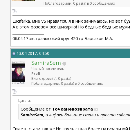
Поблагодарили: 0 раз(а) в 0 сообщениях
Luciferka, мне VS нравятся, я в них занимаюсь, но вот б
А в этом розовом все шикарно! Но бедные бедные мужи
__________________
06.04.17 экстравысокий круг 420 гр Барсаков М.А.
13.04.2017, 04:50
SamiraSem
Частый посетитель
Profi
Благодарил(а): 0 раз(а)
Поблагодарили: 0 раз(а) в 0 сообщениях
Цитата:
Сообщение от
ТочкаНевозврата
SamiraSem
, и лифаки большие стали и просто сидет
Сидеть стали так же.Но грудь стала более натуральной.К