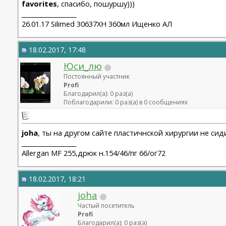
favorites
, спасибо, пошуршу)))
__________________
26.01.17 Silimed 30637XH 360мл Ищенко АЛ
18.02.2017, 17:48
Юси_лю
Постоянный участник
Profi
Благодарил(а): 0 раз(а)
Поблагодарили: 0 раз(а) в 0 сообщениях
joha
, ты на другом сайте пластичнской хирургии не сид
__________________
Allergan MF 255,дрюк н.154/46/пг 66/ог72
18.02.2017, 18:21
joha
Частый посетитель
Profi
Благодарил(а): 0 раз(а)