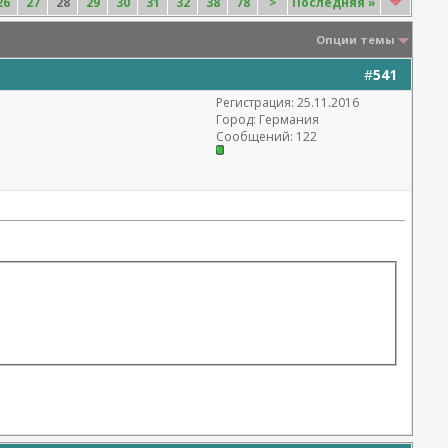
26
27
28
29
30
31
32
38
78
>
Последняя
»
Опции темы
#
541
Регистрация: 25.11.2016
Город: Германия
Сообщений: 122