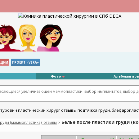
АЦИИ
ПРОЕКТ «VERA»
Фото
Альбомы вр
касающиеся увеличивающей маммопластики: выбор имплантатов, выбор д
Белье после пластики груди (к
руди (маммопластика): отзывы
>