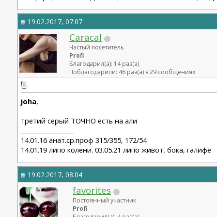
19.02.2017, 07:07
Caracal
Частый посетитель
Profi
Благодарил(а): 14 раз(а)
Поблагодарили: 46 раз(а) в 29 сообщениях
joha
,
третий серый ТОЧНО есть на али
__________________
14.01.16 анат.ср.проф 315/355, 172/54
14.01.19 липо колени. 03.05.21 липо живот, бока, галифе
19.02.2017, 08:04
favorites
Постоянный участник
Profi
Благодарил(а): 4 раз(а)