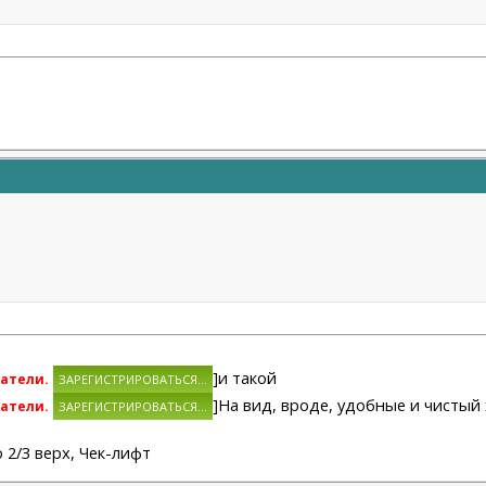
]и такой
атели.
]На вид, вроде, удобные и чистый 
атели.
/3 верх, Чек-лифт