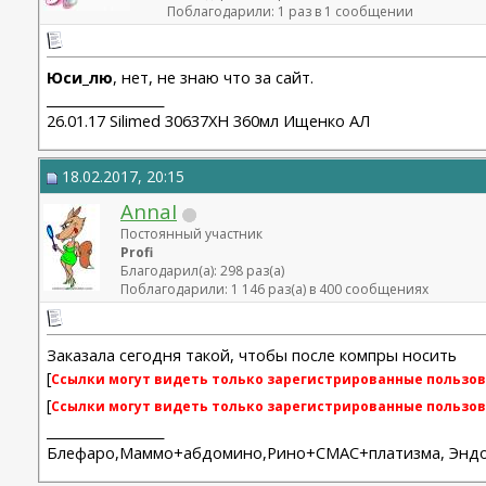
Поблагодарили: 1 раз в 1 сообщении
Юси_лю
, нет, не знаю что за сайт.
__________________
26.01.17 Silimed 30637XH 360мл Ищенко АЛ
18.02.2017, 20:15
AnnaI
Постоянный участник
Profi
Благодарил(а): 298 раз(а)
Поблагодарили: 1 146 раз(а) в 400 сообщениях
Заказала сегодня такой, чтобы после компры носить
[
Ссылки могут видеть только зарегистрированные пользов
[
Ссылки могут видеть только зарегистрированные пользов
__________________
Блефаро,Маммо+абдомино,Рино+СМАС+платизма, Эндо 2