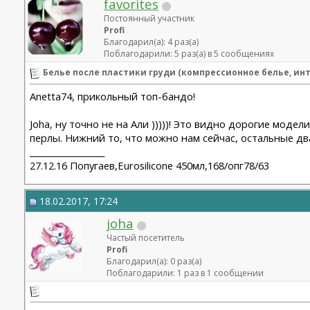
favorites
Постоянный участник
Profi
Благодарил(а): 4 раз(а)
Поблагодарили: 5 раз(а) в 5 сообщениях
Белье после пластики груди (компрессионное белье, инт
Аnetta74, прикольный топ-бандо!
Joha, ну точно не на Али )))))! Это видно дорогие моде
перлы. Нижний то, что можно нам сейчас, остальные два
__________________
27.12.16 Попугаев,Eurosilicone 450мл,168/опг78/63
18.02.2017, 17:24
joha
Частый посетитель
Profi
Благодарил(а): 0 раз(а)
Поблагодарили: 1 раз в 1 сообщении