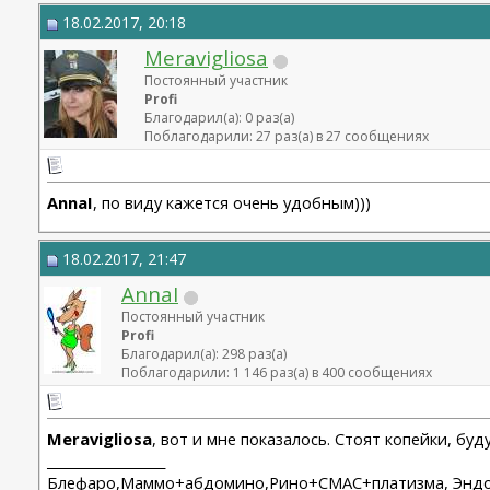
18.02.2017, 20:18
Meravigliosa
Постоянный участник
Profi
Благодарил(а): 0 раз(а)
Поблагодарили: 27 раз(а) в 27 сообщениях
AnnaI
, по виду кажется очень удобным)))
18.02.2017, 21:47
AnnaI
Постоянный участник
Profi
Благодарил(а): 298 раз(а)
Поблагодарили: 1 146 раз(а) в 400 сообщениях
Meravigliosa
, вот и мне показалось. Стоят копейки, буд
__________________
Блефаро,Маммо+абдомино,Рино+СМАС+платизма, Эндо 2