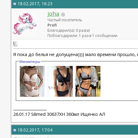
18.02.2017, 16:23
joha
Частый посетитель
Profi
Благодарил(а): 0 раз(а)
Поблагодарили: 1 раз в 1 сообщении
Я пока до белья не допущена)))) мало времени прошло, 
Миниатюры
__________________
26.01.17 Silimed 30637XH 360мл Ищенко АЛ
18.02.2017, 17:04