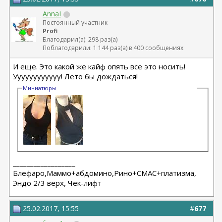
AnnaI
Постоянный участник
Profi
Благодарил(а): 298 раз(а)
Поблагодарили: 1 144 раз(а) в 400 сообщениях
И еще. Это какой же кайф опять все это носить!
Уууууууууууу! Лето бы дождаться!
Миниатюры
__________________
Блефаро,Маммо+абдомино,Рино+СМАС+платизма,
Эндо 2/3 верх, Чек-лифт
25.02.2017, 15:55
#
677