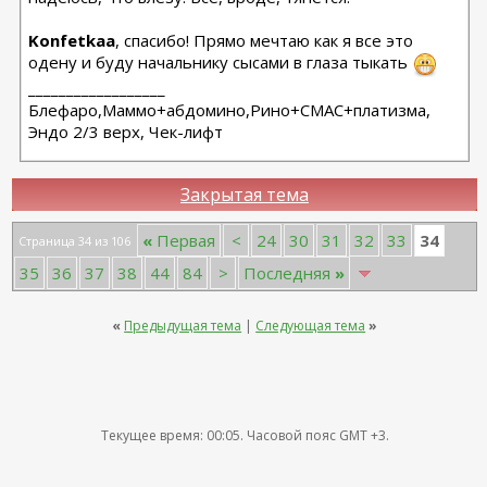
Konfetkaa
, спасибо! Прямо мечтаю как я все это
одену и буду начальнику сысами в глаза тыкать
__________________
Блефаро,Маммо+абдомино,Рино+СМАС+платизма,
Эндо 2/3 верх, Чек-лифт
Закрытая тема
34
«
Первая
<
24
30
31
32
33
Страница 34 из 106
35
36
37
38
44
84
>
Последняя
»
«
Предыдущая тема
|
Следующая тема
»
Текущее время:
00:05
. Часовой пояс GMT +3.