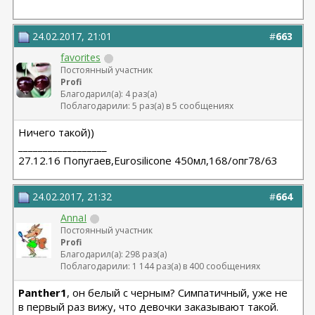
24.02.2017, 21:01
#
663
favorites
Постоянный участник
Profi
Благодарил(а): 4 раз(а)
Поблагодарили: 5 раз(а) в 5 сообщениях
Ничего такой))
__________________
27.12.16 Попугаев,Eurosilicone 450мл,168/опг78/63
24.02.2017, 21:32
#
664
AnnaI
Постоянный участник
Profi
Благодарил(а): 298 раз(а)
Поблагодарили: 1 144 раз(а) в 400 сообщениях
Panther1
, он белый с черным? Симпатичный, уже не
в первый раз вижу, что девочки заказывают такой.