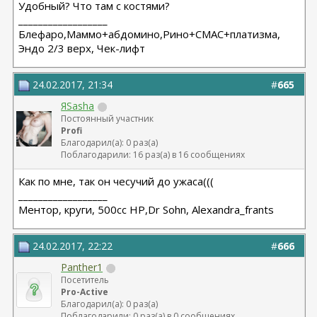
Удобный? Что там с костями?
__________________
Блефаро,Маммо+абдомино,Рино+СМАС+платизма,
Эндо 2/3 верх, Чек-лифт
24.02.2017, 21:34
#
665
ЯSasha
Постоянный участник
Profi
Благодарил(а): 0 раз(а)
Поблагодарили: 16 раз(а) в 16 сообщениях
Как по мне, так он чесучий до ужаса(((
__________________
Ментор, круги, 500сс HP,Dr Sohn, Alexandra_frants
24.02.2017, 22:22
#
666
Panther1
Посетитель
Pro-Active
Благодарил(а): 0 раз(а)
Поблагодарили: 0 раз(а) в 0 сообщениях