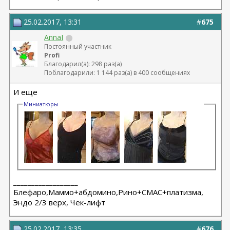
25.02.2017, 13:31
#
675
AnnaI
Постоянный участник
Profi
Благодарил(а): 298 раз(а)
Поблагодарили: 1 144 раз(а) в 400 сообщениях
И еще
Миниатюры
__________________
Блефаро,Маммо+абдомино,Рино+СМАС+платизма,
Эндо 2/3 верх, Чек-лифт
25.02.2017, 13:35
#
676