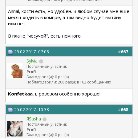
Annal, кости есть, но удобен. В любом случае мне ещё
месяц ходить в компре, а там видно будет вытяну
или нет.
В плане "чесучой", есть немного.
25.02.2017, 07:03
#
667
Sylvia
Постоянный участник
Profi
Благодарил(а): 0 раз(а)
Поблагодарили: 208 раз(а) в 162 сообщениях
Konfetkaa
, в розовом особенно хорошо!
25.02.2017, 10:33
#
668
ЯSasha
Постоянный участник
Profi
Благодарил(а): 0 раз(а)