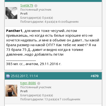
Svetik79
Постоянный участник
Profi
Благодарил(а): 0 раз(а)
Поблагодарили: 4 раз(а) в 4 сообщениях
Panther1
, для меня тоже чесучий...потом
привыкаешь, но когда есть белье хорошее его не
хочется надевать...и мне в объёме он давит...ты какой
брала размер на какой ОПГ? Как тебе не жмёт? Я на
73 брала 75 Д...давит и видно когда в топике
давление...надо добавлять петли
__________________
385 мл. сс , анатом, 29.11.2016 г.
25.02.2017, 11:14
#
670
tiger-8686
Постоянный участник
Profi
Благодарил(а): 0 раз(а)
Поблагодарили: 13 раз(а) в 7 сообщениях