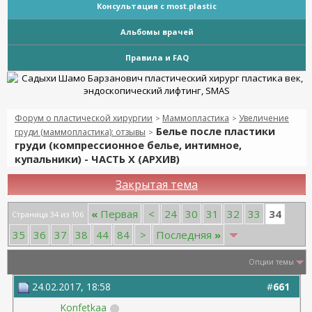
Консультация с most.plastic
Альбомы врачей
Правила и FAQ
Форум о пластической хирургии
Маммопластика
Увеличение
>
>
Белье после пластики
груди (маммопластика): отзывы
>
груди (компрессионное белье, интимное,
купальники) - ЧАСТЬ Х (АРХИВ)
Закрытая тема
34
«
Первая
<
24
30
31
32
33
Страница 34 из 106
35
36
37
38
44
84
>
Последняя
»
Опции темы
24.02.2017, 18:58
#
661
Konfetkaa