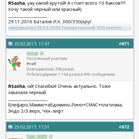
ЯSasha
, уау какой крутой! А стоит всего 10 баксов?!?
Хочу такой чёрный или красный)
__________________
29.11.2016 Баталов И.Х. 300/350(круг
сверхвысок);25.02.2020 Головатинский 300 mentor
круг/сред
25.02.2017, 11:47
#
671
AnnaI
Постоянный участник
Profi
Благодарил(а): 298 раз(а)
Поблагодарили: 1 144 раз(а) в 400 сообщениях
ЯSasha
, ой! Спасибки! Очень актуально. Тоже
заказала черный.
__________________
Блефаро,Маммо+абдомино,Рино+СМАС+платизма,
Эндо 2/3 верх, Чек-лифт
25.02.2017, 11:51
#
672
tiger-8686