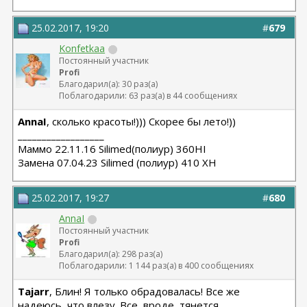
25.02.2017, 19:20
#
679
Konfetkaa
Постоянный участник
Profi
Благодарил(а): 30 раз(а)
Поблагодарили: 63 раз(а) в 44 сообщениях
AnnaI
, сколько красоты!))) Скорее бы лето!))
__________________
Маммо 22.11.16 Silimed(полиур) 360HI
Замена 07.04.23 Silimed (полиур) 410 XH
25.02.2017, 19:27
#
680
AnnaI
Постоянный участник
Profi
Благодарил(а): 298 раз(а)
Поблагодарили: 1 144 раз(а) в 400 сообщениях
Tajarr
, Блин! Я только обрадовалась! Все же
надеюсь, что влезу. Все, вроде, тянется.