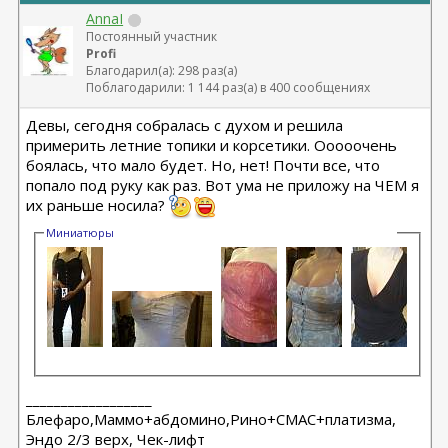
AnnaI
Постоянный участник
Profi
Благодарил(а): 298 раз(а)
Поблагодарили: 1 144 раз(а) в 400 сообщениях
Девы, сегодня собралась с духом и решила
примерить летние топики и корсетики. Ооооочень
боялась, что мало будет. Но, нет! Почти все, что
попало под руку как раз. Вот ума не приложу на ЧЕМ я
их раньше носила?
Миниатюры
__________________
Блефаро,Маммо+абдомино,Рино+СМАС+платизма,
Эндо 2/3 верх, Чек-лифт