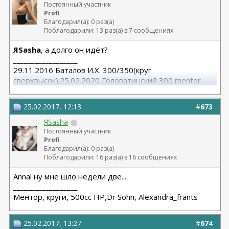
Постоянный участник
Profi
Благодарил(а): 0 раз(а)
Поблагодарили: 13 раз(а) в 7 сообщениях
ЯSasha
, а долго он идёт?
__________________
29.11.2016 Баталов И.Х. 300/350(круг
сверхвысок);25.02.2020 Головатинский 300 mentor
круг/сред
25.02.2017, 12:13
#
673
ЯSasha
Постоянный участник
Profi
Благодарил(а): 0 раз(а)
Поблагодарили: 16 раз(а) в 16 сообщениях
Annal ну мне шло недели две....
__________________
Ментор, круги, 500сс HP,Dr Sohn, Alexandra_frants
25.02.2017, 13:27
#
674