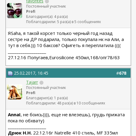
favorites
Постоянный участник
Profi
Благодарил(а): 4 раз(а)
Поблагодарили: 5 раз(а) в 5 сообщениях
ЯSaha, я такой корсет только черный год назад
сестре на ДР подарила, только покупала нк на Али, а
тут в себя.))) 10 баксов? Офигеть я переплатила ((((
__________________
27.12.16 Попугаев,Eurosilicone 450мл,168/опг78/63
25.02.2017, 16:45
#
678
Tajarr
Постоянный участник
Profi
Благодарил(а): 1 раз(а)
Поблагодарили: 48 раз(а) в 10 сообщениях
AnnaI
, не боись)))), еще не влезешь), грудь прижата
пока по обхвату)
__________________
Дрюк Н.Н.
22.12.16г Natrelle 410 стиль, MF 335мл