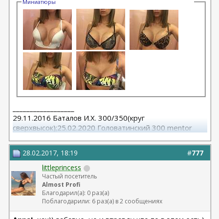
Миниатюры
__________________
29.11.2016 Баталов И.Х. 300/350(круг
сверхвысок);25.02.2020 Головатинский 300 mentor
круг/сред
28.02.2017, 18:19
#
777
littleprincess
Частый посетитель
Almost Profi
Благодарил(а): 0 раз(а)
Поблагодарили: 6 раз(а) в 2 сообщениях