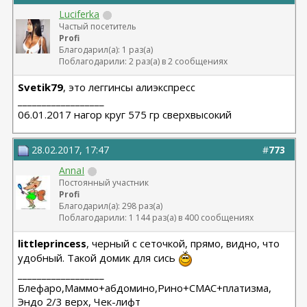
Luciferka
Частый посетитель
Profi
Благодарил(а): 1 раз(а)
Поблагодарили: 2 раз(а) в 2 сообщениях
Svetik79
, это леггинсы алиэкспресс
__________________
06.01.2017 нагор круг 575 гр сверхвысокий
28.02.2017, 17:47
#
773
AnnaI
Постоянный участник
Profi
Благодарил(а): 298 раз(а)
Поблагодарили: 1 144 раз(а) в 400 сообщениях
littleprincess
, черный с сеточкой, прямо, видно, что
удобный. Такой домик для сись
__________________
Блефаро,Маммо+абдомино,Рино+СМАС+платизма,
Эндо 2/3 верх, Чек-лифт