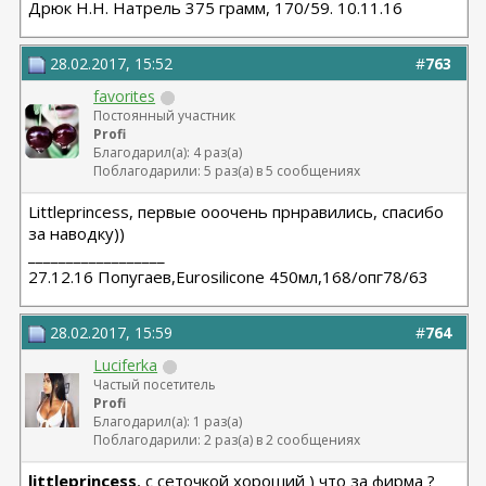
Дрюк Н.Н. Натрель 375 грамм, 170/59. 10.11.16
28.02.2017, 15:52
#
763
favorites
Постоянный участник
Profi
Благодарил(а): 4 раз(а)
Поблагодарили: 5 раз(а) в 5 сообщениях
Littleprincess, первые ооочень прнравились, спасибо
за наводку))
__________________
27.12.16 Попугаев,Eurosilicone 450мл,168/опг78/63
28.02.2017, 15:59
#
764
Luciferka
Частый посетитель
Profi
Благодарил(а): 1 раз(а)
Поблагодарили: 2 раз(а) в 2 сообщениях
littleprincess
, с сеточкой хороший ) что за фирма ?