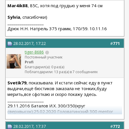
Mar4ik88
, 85С, хотя под грудью у меня 74 см
Sylvia
, спасибочки)
__________________
Дрюк Н.Н. Натрель 375 грамм, 170/59. 10.11.16
28.02.2017, 17:22
#
771
tiger-8686
Постоянный участник
Profi
Благодарил(а): 0 раз(а)
Поблагодарили: 13 раз(а) в 7 сообщениях
Svetik79
, показывала. И кстати сейчас еду в пункт
выдачи,ещё бюстиков заказала не тонких,буду
мерить,все сфоткаю и скоро покажу здесь.
__________________
29.11.2016 Баталов И.Х. 300/350(круг
сверхвысок);25.02.2020 Головатинский 300 mentor
круг/сред
28.02.2017, 17:37
#
772