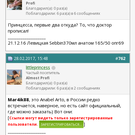
Profi
Благодарил(а): 0 раз(а)
Поблагодарили: 6 раз(а) в 6 сообщениях
Принцесса, первые два откуда? То, что доктор
прописал!
__________________
21.12.16 Левицкая Sebbin370мл анатом 165/50 опг69
28.02.2017, 15:48
#
762
littleprincess
Частый посетитель
Almost Profi
Благодарил(а): 0 раз(а)
Поблагодарили: 6 раз(а) в 2 сообщениях
Mar4ik88
, это Anabel Arto, в России редко
встречается, наверное, но есть сайт официальный,
где можно заказать) Вот они:
[
Ссылки могут видеть только зарегистрированные
]
пользователи.
__________________