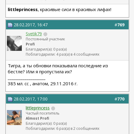
littleprincess
, красивые сиси в красивых лифах!
28.02.2017, 16:47
#
769
Svetik79
Постоянный участник
Profi
Благодарил(а): 0 раз(а)
Поблагодарили: 4 раз(а) в 4 сообщениях
Тигра, а ты обновки показывала последние из
бестле? Или я пропустила их?
__________________
385 мл. сс , анатом, 29.11.2016 г.
28.02.2017, 17:00
#
770
littleprincess
Частый посетитель
Almost Profi
Благодарил(а): 0 раз(а)
Поблагодарили: 6 раз(а) в 2 сообщениях