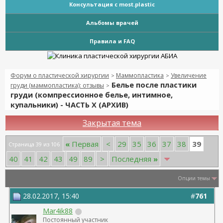
Консультация с most.plastic
Альбомы врачей
Правила и FAQ
Форум о пластической хирургии
Маммопластика
Увеличение
>
>
Белье после пластики
груди (маммопластика): отзывы
>
груди (компрессионное белье, интимное,
купальники) - ЧАСТЬ Х (АРХИВ)
Закрытая тема
39
«
Первая
<
29
35
36
37
38
Страница 39 из 106
40
41
42
43
49
89
>
Последняя
»
Опции темы
28.02.2017, 15:40
#
761
Mar4ik88
Постоянный участник