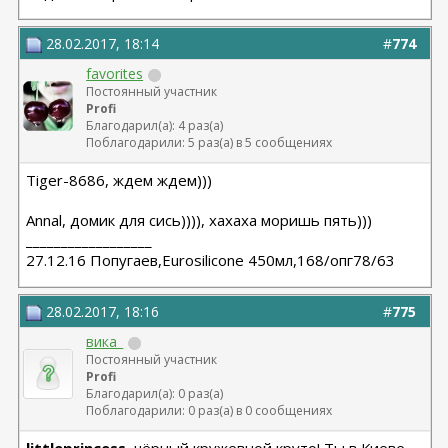
28.02.2017, 18:14
#
774
favorites
Постоянный участник
Profi
Благодарил(а): 4 раз(а)
Поблагодарили: 5 раз(а) в 5 сообщениях
Tiger-8686, ждем ждем)))
Annal, домик для сись)))), хахаха моришь пять)))
__________________
27.12.16 Попугаев,Eurosilicone 450мл,168/опг78/63
28.02.2017, 18:16
#
775
вика_
Постоянный участник
Profi
Благодарил(а): 0 раз(а)
Поблагодарили: 0 раз(а) в 0 сообщениях