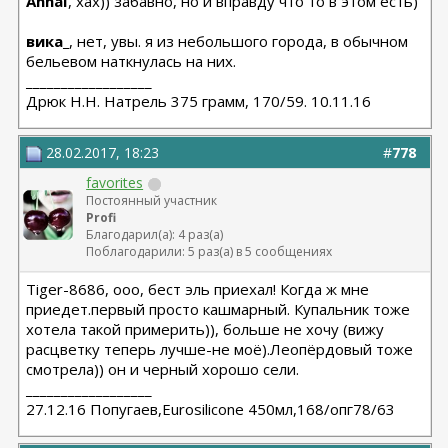
AnnaI
, хах)) забавно, но и вправду что то в этом есть)
вика_
, нет, увы. я из небольшого города, в обычном
бельевом наткнулась на них.
__________________
Дрюк Н.Н. Натрель 375 грамм, 170/59. 10.11.16
28.02.2017, 18:23
#
778
favorites
Постоянный участник
Profi
Благодарил(а): 4 раз(а)
Поблагодарили: 5 раз(а) в 5 сообщениях
Tiger-8686, ооо, бест эль приехал! Когда ж мне
приедет.первый просто кашмарный. Купальник тоже
хотела такой примерить)), больше не хочу (вижу
расцветку теперь лучше-не моё).Леопёрдовый тоже
смотрела)) он и черный хорошо сели.
__________________
27.12.16 Попугаев,Eurosilicone 450мл,168/опг78/63