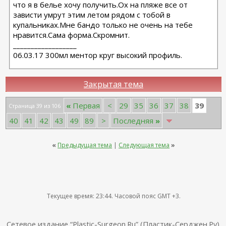
что я в белье хочу получить.Ох на пляже все от
зависти умрут этим летом рядом с тобой в
купальниках.Мне бандо только не очень на тебе
нравится.Сама форма.Скромнит.
__________________
06.03.17 300мл ментор круг высокий профиль.
Закрытая тема
39
«
Первая
<
29
35
36
37
38
Страница 39 из 106
40
41
42
43
49
89
>
Последняя
»
«
Предыдущая тема
|
Следующая тема
»
Текущее время:
23:44
. Часовой пояс GMT +3.
Сетевое издание “Plastic-Surgeon.Ru” (Пластик-Серджен.Ру).