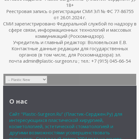
18+
Реестровая запись о регистрации СМИ ЭЛ № ФС 77-86755
от 26.01.2024 г.
СМИ зарегистрировано Федеральной службой по надзору в
сфере связи, информационных технологий и массовых
коммуникаций (Роскомнадзор).
Учредитель и главный редактор: Воловельская Е.В.
Контактные данные редакции для государственных
органов (в том числе, для Роскомнадзора): эл.
почта admin@plastic-surgeon.ru ; тел.: +7 (915) 045-66-54
О нас
Сайт “Plastic-Surgeon.Ru” (Пластик-Серджен.Ру) для
интересующихся пластической хирургией,
косметологией, эстетической стоматологией и
другими возможностями усовершенствовать
внешность. Созданный летом 2004 года на основе