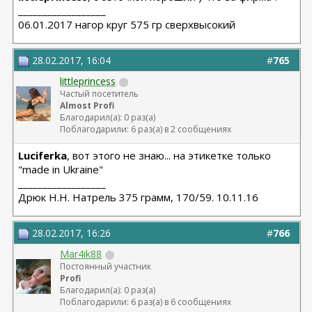
__________________
06.01.2017 нагор круг 575 гр сверхвысокий
28.02.2017, 16:04
#
765
littleprincess
Частый посетитель
Almost Profi
Благодарил(а): 0 раз(а)
Поблагодарили: 6 раз(а) в 2 сообщениях
Luciferka
, вот этого не знаю... на этикетке только
"made in Ukraine"
__________________
Дрюк Н.Н. Натрель 375 грамм, 170/59. 10.11.16
28.02.2017, 16:26
#
766
Mar4ik88
Постоянный участник
Profi
Благодарил(а): 0 раз(а)
Поблагодарили: 6 раз(а) в 6 сообщениях