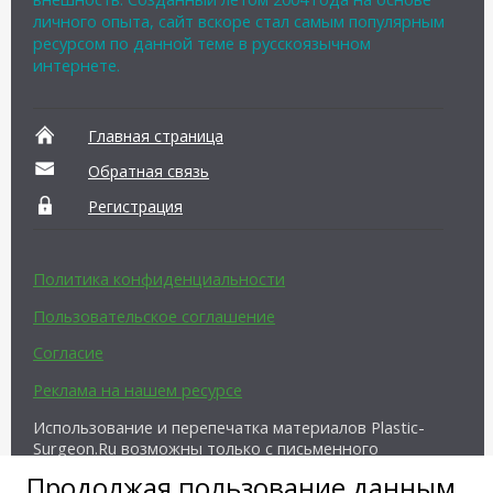
личного опыта, сайт вскоре стал самым популярным
ресурсом по данной теме в русскоязычном
интернете.
Главная страница
Обратная связь
Регистрация
Политика конфиденциальности
Пользовательское соглашение
Согласие
Реклама на нашем ресурсе
Использование и перепечатка материалов Plastic-
Surgeon.Ru возможны только с письменного
разрешения администрации и при наличии
Продолжая пользование данным
активной ссылки на источник.