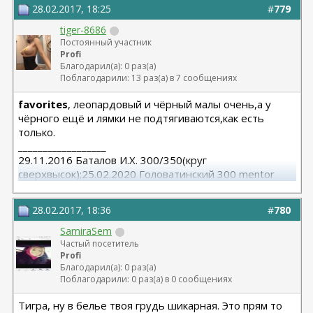
28.02.2017, 18:25
#
779
tiger-8686
Постоянный участник
Profi
Благодарил(а): 0 раз(а)
Поблагодарили: 13 раз(а) в 7 сообщениях
favorites
, леопардовый и чёрный малы очень,а у
чёрного ещё и лямки не подтягиваются,как есть
только.
__________________
29.11.2016 Баталов И.Х. 300/350(круг
сверхвысок);25.02.2020 Головатинский 300 mentor
круг/сред
28.02.2017, 18:36
#
780
SamiraSem
Частый посетитель
Profi
Благодарил(а): 0 раз(а)
Поблагодарили: 0 раз(а) в 0 сообщениях
Тигра, ну в белье твоя грудь шикарная. Это прям то