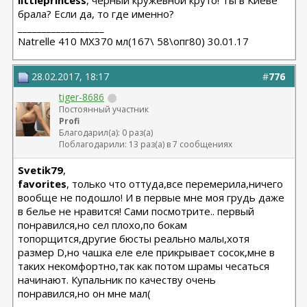
littleprincess
, чёрный кружевной круто! Ты в Киеве
брала? Если да, то где именно?
__________________
Natrelle 410 MX370 мл(167\ 58\опг80) 30.01.17
28.02.2017, 18:17
#
776
tiger-8686
Постоянный участник
Profi
Благодарил(а): 0 раз(а)
Поблагодарили: 13 раз(а) в 7 сообщениях
Svetik79
,
favorites
, только что оттуда,все перемерила,ничего
вообще не подошло! И в первые мне моя грудь даже
в белье не нравится! Сами посмотрите.. первый
понравился,но сел плохо,по бокам
топорщится,другие бюсты реально малы,хотя
размер D,но чашка еле еле прикрывает сосок,мне в
таких некомфортно,так как потом шрамы чесаться
начинают. Купальник по качеству очень
понравился,но он мне мал(