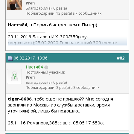
Profi
Благодарил(а): 0 раз(а)
Поблагодарили: 13 раз(а) в 7 сообщениях
Настя84
, в Пермь быстрее чем в Питер)
__________________
29.11.2016 Баталов И.Х. 300/350(круг
сверхвысок);25.02.2020 Головатинский 300 mentor
круг/сред
06.02.2017, 18:36
#
82
Настя84
Постоянный участник
Profi
Благодарил(а): 0 раз(а)
Поблагодарили: 8 раз(а) в 8 сообщениях
tiger-8686
, тебе еще не пришло?? Мне сегодня
звонили из Москвы из службы доставки, время
уточняли) ой, лишь бы подошло..
__________________
25.11.16 Романова,385сс выс, 05.05.17 550сс