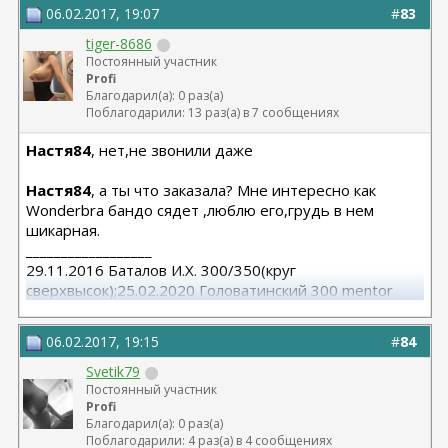
06.02.2017, 19:07
#
83
tiger-8686
Постоянный участник
Profi
Благодарил(а): 0 раз(а)
Поблагодарили: 13 раз(а) в 7 сообщениях
Настя84
, нет,не звонили даже
Настя84
, а ты что заказала? Мне интересно как
Wonderbra бандо сядет ,люблю его,грудь в нем
шикарная.
__________________
29.11.2016 Баталов И.Х. 300/350(круг
сверхвысок);25.02.2020 Головатинский 300 mentor
круг/сред
06.02.2017, 19:15
#
84
Svetik79
Постоянный участник
Profi
Благодарил(а): 0 раз(а)
Поблагодарили: 4 раз(а) в 4 сообщениях