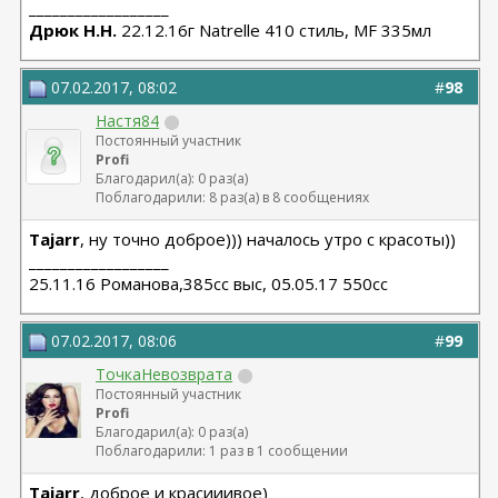
__________________
Дрюк Н.Н.
22.12.16г Natrelle 410 стиль, MF 335мл
07.02.2017, 08:02
#
98
Настя84
Постоянный участник
Profi
Благодарил(а): 0 раз(а)
Поблагодарили: 8 раз(а) в 8 сообщениях
Tajarr
, ну точно доброе))) началось утро с красоты))
__________________
25.11.16 Романова,385сс выс, 05.05.17 550сс
07.02.2017, 08:06
#
99
ТочкаНевозврата
Постоянный участник
Profi
Благодарил(а): 0 раз(а)
Поблагодарили: 1 раз в 1 сообщении
Tajarr
, доброе и красииивое)