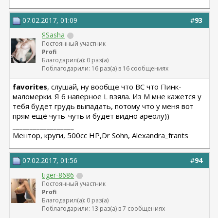
07.02.2017, 01:09
#
93
ЯSasha
Постоянный участник
Profi
Благодарил(а): 0 раз(а)
Поблагодарили: 16 раз(а) в 16 сообщениях
favorites
, слушай, ну вообще что ВС что Пинк-
маломерки. Я б наверное L взяла. Из М мне кажется у
тебя будет грудь выпадать, потому что у меня вот
прям ещё чуть-чуть и будет видно ареолу))
__________________
Ментор, круги, 500сс HP,Dr Sohn, Alexandra_frants
07.02.2017, 01:56
#
94
tiger-8686
Постоянный участник
Profi
Благодарил(а): 0 раз(а)
Поблагодарили: 13 раз(а) в 7 сообщениях