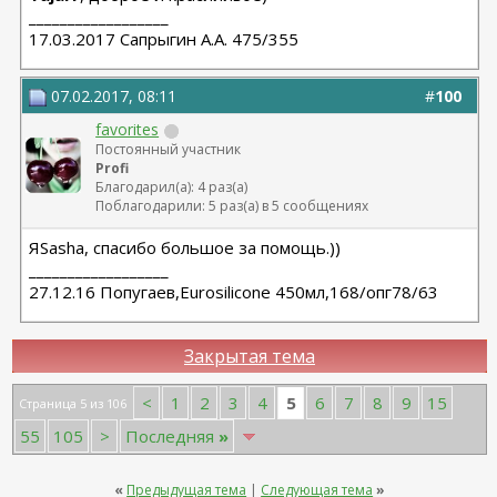
__________________
17.03.2017 Сапрыгин А.А. 475/355
07.02.2017, 08:11
#
100
favorites
Постоянный участник
Profi
Благодарил(а): 4 раз(а)
Поблагодарили: 5 раз(а) в 5 сообщениях
ЯSasha, спасибо большое за помощь.))
__________________
27.12.16 Попугаев,Eurosilicone 450мл,168/опг78/63
Закрытая тема
5
<
1
2
3
4
6
7
8
9
15
Страница 5 из 106
55
105
>
Последняя
»
«
Предыдущая тема
|
Следующая тема
»