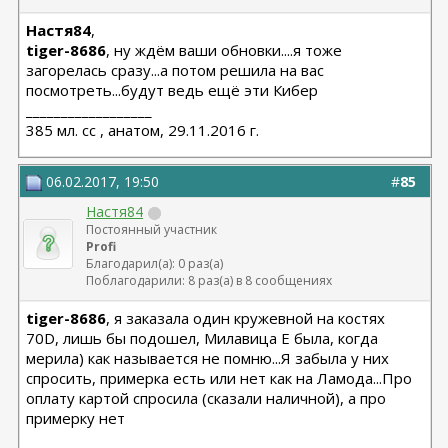
Настя84
,
tiger-8686
, ну ждём ваши обновки....я тоже
загорелась сразу...а потом решила на вас
посмотреть...будут ведь ещё эти Кибер
__________________
385 мл. сс , анатом, 29.11.2016 г.
06.02.2017, 19:50
#
85
Настя84
Постоянный участник
Profi
Благодарил(а): 0 раз(а)
Поблагодарили: 8 раз(а) в 8 сообщениях
tiger-8686
, я заказала один кружевной на костях
70D, лишь бы подошел, Милавица Е была, когда
мерила) как называется не помню...Я забыла у них
спросить, примерка есть или нет как на Ламода...Про
оплату картой спросила (сказали наличной), а про
примерку нет