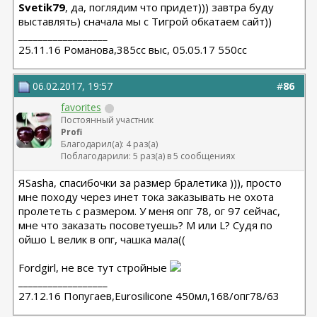
Svetik79
, да, поглядим что придет))) завтра буду
выставлять) сначала мы с Тигрой обкатаем сайт))
__________________
25.11.16 Романова,385сс выс, 05.05.17 550сс
06.02.2017, 19:57
#
86
favorites
Постоянный участник
Profi
Благодарил(а): 4 раз(а)
Поблагодарили: 5 раз(а) в 5 сообщениях
ЯSasha, спасибочки за размер бралетика ))), просто
мне походу через инет тока заказывать не охота
пролететь с размером. У меня опг 78, ог 97 сейчас,
мне что заказать посоветуешь? М или L? Судя по
ойшо L велик в опг, чашка мала((
Fordgirl, не все тут стройные
__________________
27.12.16 Попугаев,Eurosilicone 450мл,168/опг78/63