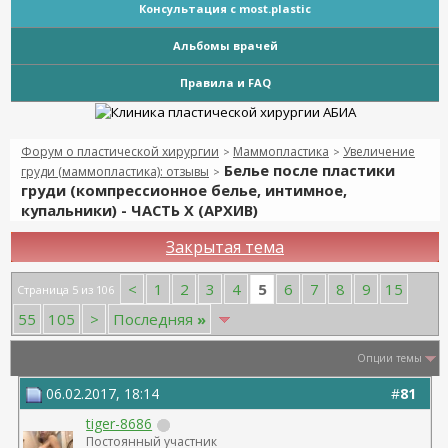
Консультация с most.plastic
Альбомы врачей
Правила и FAQ
Форум о пластической хирургии
Маммопластика
Увеличение
>
>
Белье после пластики
груди (маммопластика): отзывы
>
груди (компрессионное белье, интимное,
купальники) - ЧАСТЬ Х (АРХИВ)
Закрытая тема
5
<
1
2
3
4
6
7
8
9
15
Страница 5 из 106
55
105
>
Последняя
»
Опции темы
06.02.2017, 18:14
#
81
tiger-8686
Постоянный участник