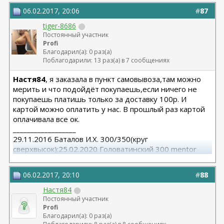
06.02.2017, 20:06
#
87
tiger-8686
Постоянный участник
Profi
Благодарил(а): 0 раз(а)
Поблагодарили: 13 раз(а) в 7 сообщениях
Настя84
, я заказала в пункт самовывоза,там можно
мерить и что подойдёт покупаешь,если ничего не
покупаешь платишь только за доставку 100р. И
картой можно оплатить у нас. В прошлый раз картой
оплачивала все ок.
__________________
29.11.2016 Баталов И.Х. 300/350(круг
сверхвысок);25.02.2020 Головатинский 300 mentor
круг/сред
06.02.2017, 20:10
#
88
Настя84
Постоянный участник
Profi
Благодарил(а): 0 раз(а)