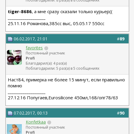
Поблагодарили: 8 раз(а) в 8 сообщениях
tiger-8686
, а мне сразу сказали только курьер((
__________________
25.11.16 Романова,385сс выс, 05.05.17 550сс
06.02.2017, 21:01
#
89
favorites
Постоянный участник
Profi
Благодарил(а): 4 раз(а)
Поблагодарили: 5 раз(а) в 5 сообщениях
Наст84, примерка не более 15 минут, если правильно
помню
__________________
27.12.16 Попугаев,Eurosilicone 450мл,168/опг78/63
07.02.2017, 00:13
#
90
Konfetkaa
Постоянный участник
Profi