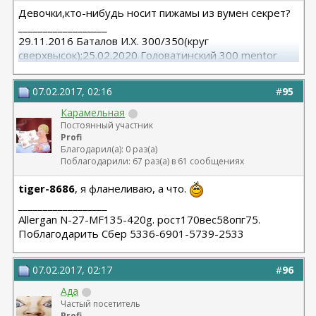
Девочки,кто-нибудь носит пижамы из вумен секрет?
__________________
29.11.2016 Баталов И.Х. 300/350(круг
сверхвысок);25.02.2020 Головатинский 300 mentor
круг/сред
07.02.2017, 02:16
#
95
Карамельная
Постоянный участник
Profi
Благодарил(а): 0 раз(а)
Поблагодарили: 67 раз(а) в 61 сообщениях
tiger-8686
, я фланеливаю, а что.
__________________
Allergan N-27-MF135-420g. рост170вес58опг75.
Поблагодарить Сбер 5336-6901-5739-2533
07.02.2017, 02:17
#
96
Ада
Частый посетитель
Profi