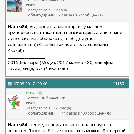
Profi
Благодарил(а): 2 раз(а)
Поблагодарили: 17 раз(а) в 16 сообщениях
Настя84
, Ага, представляю картину маслом,
приперлась вся такая типа пенсионэрка, а дайте мне
денег сиськи забабахать, чтоб дедушек
соблазнять!))) Они бы так под столы свалились!
Ахаха!))
__________________
2015 блефаро (Меди); 2017 маммо 480, липофил
груди, лица, рук (Левицкая)
07.03.2017, 20:46
#
1137
AnnaI
Постоянный участник
Profi
Благодарил(а): 298 раз(а)
Поблагодарили: 1 144 раз(а) в 400 сообщениях
Настя84
, нееее, теперь только в налоговую за
вычетом. Тоже на белье потратить можно. Я с первой