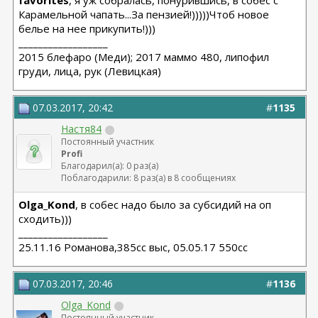
favorites
, я уж собралась, понурившись, в собес с
Карамельной чапать...За пензией!)))))Чтоб новое
белье на нее прикупить!)))
__________________
2015 блефаро (Меди); 2017 маммо 480, липофил
груди, лица, рук (Левицкая)
07.03.2017, 20:42
#
1135
Настя84
Постоянный участник
Profi
Благодарил(а): 0 раз(а)
Поблагодарили: 8 раз(а) в 8 сообщениях
Olga_Kond
, в собес надо было за субсидий на оп
сходить)))
__________________
25.11.16 Романова,385сс выс, 05.05.17 550сс
07.03.2017, 20:46
#
1136
Olga_Kond
Постоянный участник