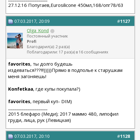
27.12.16 Попугаев,Eurosilicone 450мл,168/опг78/63
07.03.2017, 20:09
#
1127
Olga_Kond
Постоянный участник
Profi
Благодарил(а): 2 раз(а)
Поблагодарили: 17 раз(а) в 16 сообщениях
favorites
, ты долго будешь
издеваться???!!!)))))Прямо в подполье к старушкам
меня загоняешь!
Konfetkaa
, где купы покупала?)
favorites
, первый куп- DIM)
__________________
2015 блефаро (Меди); 2017 маммо 480, липофил
груди, лица, рук (Левицкая)
07.03.2017, 20:10
#
1128