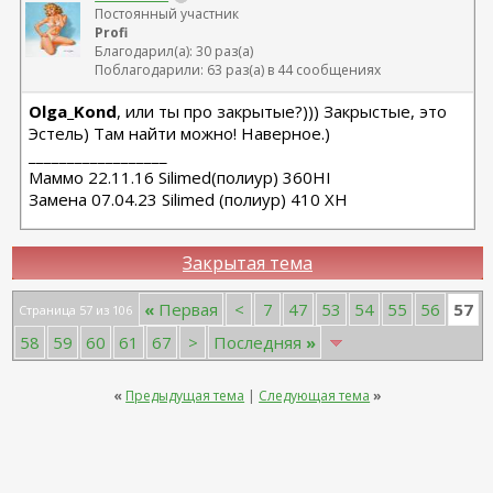
Постоянный участник
Profi
Благодарил(а): 30 раз(а)
Поблагодарили: 63 раз(а) в 44 сообщениях
Olga_Kond
, или ты про закрытые?))) Закрыстые, это
Эстель) Там найти можно! Наверное.)
__________________
Маммо 22.11.16 Silimed(полиур) 360HI
Замена 07.04.23 Silimed (полиур) 410 XH
Закрытая тема
57
«
Первая
<
7
47
53
54
55
56
Страница 57 из 106
58
59
60
61
67
>
Последняя
»
«
Предыдущая тема
|
Следующая тема
»