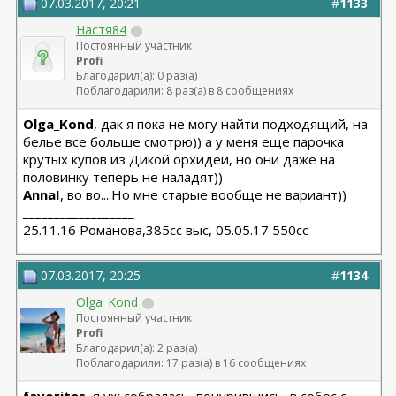
07.03.2017, 20:21
#
1133
Настя84
Постоянный участник
Profi
Благодарил(а): 0 раз(а)
Поблагодарили: 8 раз(а) в 8 сообщениях
Olga_Kond
, дак я пока не могу найти подходящий, на
белье все больше смотрю)) а у меня еще парочка
крутых купов из Дикой орхидеи, но они даже на
половинку теперь не наладят))
AnnaI
, во во....Но мне старые вообще не вариант))
__________________
25.11.16 Романова,385сс выс, 05.05.17 550сс
07.03.2017, 20:25
#
1134
Olga_Kond
Постоянный участник
Profi
Благодарил(а): 2 раз(а)
Поблагодарили: 17 раз(а) в 16 сообщениях