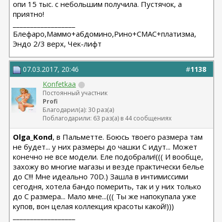
опи 15 тыс. с небольшим получила. Пустячок, а
приятно!
__________________
Блефаро,Маммо+абдомино,Рино+СМАС+платизма,
Эндо 2/3 верх, Чек-лифт
07.03.2017, 20:46
#
1138
Konfetkaa
Постоянный участник
Profi
Благодарил(а): 30 раз(а)
Поблагодарили: 63 раз(а) в 44 сообщениях
Olga_Kond
, в Пальметте. Боюсь твоего размера там
не будет... у них размеры до чашки С идут... Может
конечно не все модели. Еле подобрали!((( И вообще,
захожу во многие магазы и везде практически белье
до С!!! Мне идеально 70D.) Зашла в интимиссими
сегодня, хотела бандо померить, так и у них только
до С размера... Мало мне...((( Ты же напокупала уже
купов, вон целая коллекция красоты какой!)))
__________________