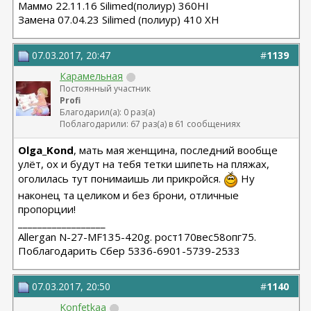
Маммо 22.11.16 Silimed(полиур) 360HI
Замена 07.04.23 Silimed (полиур) 410 XH
07.03.2017, 20:47
#
1139
Карамельная
Постоянный участник
Profi
Благодарил(а): 0 раз(а)
Поблагодарили: 67 раз(а) в 61 сообщениях
Olga_Kond
, мать мая женщина, последний вообще
улёт, ох и будут на тебя тетки шипеть на пляжах,
оголилась тут понимаишь ли прикройся.
Ну
наконец та целиком и без брони, отличные
пропорции!
__________________
Allergan N-27-MF135-420g. рост170вес58опг75.
Поблагодарить Сбер 5336-6901-5739-2533
07.03.2017, 20:50
#
1140
Konfetkaa