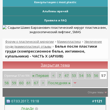
Консультация с most.plastic
Альбомы врачей
Правила и FAQ
Форум о пластической хирургии
Маммопластика
Увеличение
>
>
Белье после пластики
груди (маммопластика): отзывы
>
груди (компрессионное белье, интимное,
купальники) - ЧАСТЬ Х (АРХИВ)
Закрытая тема
57
«
Первая
<
7
47
53
54
55
56
Страница 57 из 106
58
59
60
61
67
>
Последняя
»
Опции темы
07.03.2017, 19:18
#
1121
ЛедиДи