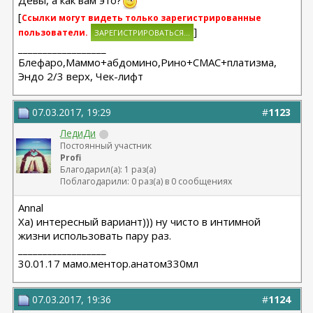
Девы, а как вам это?
[
Ссылки могут видеть только зарегистрированные
]
пользователи.
__________________
Блефаро,Маммо+абдомино,Рино+СМАС+платизма,
Эндо 2/3 верх, Чек-лифт
07.03.2017, 19:29
#
1123
ЛедиДи
Постоянный участник
Profi
Благодарил(а): 1 раз(а)
Поблагодарили: 0 раз(а) в 0 сообщениях
Annal
Ха) интересный вариант))) ну чисто в интимной
жизни использовать пару раз.
__________________
30.01.17 мамо.ментор.анатом330мл
07.03.2017, 19:36
#
1124