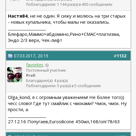
Поблагодарили: 1 144 раз(а) в 400 сообщениях
Настя84
, не не один. Я сижу и молюсь на три старых
- новых купальника, чтобы малы не оказались.
__________________
Блефаро,Маммо+абдомино,Рино+СМАС+платизма,
Эндо 2/3 верх, Чек-лифт
07.03.2017, 20:19
#
1132
favorites
Постоянный участник
Profi
Благодарил(а): 4 раз(а)
Поблагодарили: 5 раз(а) в 5 сообщениях
Olga_kond, я с огромным уважением! Не более того))
чесс слово! Где тут смайлик с чмоками? Чмок, чмок. Ну
прости, а.
__________________
27.12.16 Попугаев,Eurosilicone 450мл,168/опг78/63