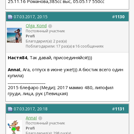
25.11.16 Романова,385сс выс, 05.05.17 550сс
07.03.2017, 20:15
#
1130
Olga_Kond
Постоянный участник
Profi
Благодарил(а): 2 раз(а)
Поблагодарили: 17 раз(а) в 16 сообщениях
Настя84
, Так давай, присоединяйся!)))
AnnaI
, Ага, отпуск в июне уже!))) А бюстик всего один
купила)
__________________
2015 блефаро (Меди); 2017 маммо 480, липофил
груди, лица, рук (Левицкая)
07.03.2017, 20:18
#
1131
AnnaI
Постоянный участник
Profi
Благодарил(а): 298 раз(а)