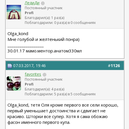
ЛедиДи
Постоянный участник
Profi
Благодарил(а): 1 раз(а)
Поблагодарили: 0 раз(а) в 0 сообщениях
Olga_kond
Мне голубой и желтенький понра)
__________________
30.01.17 мамо.ментор.анатом330мл
07.03.2017, 19:46
#
1126
favorites
Постоянный участник
Profi
Благодарил(а): 4 раз(а)
Поблагодарили: 5 раз(а) в 5 сообщениях
Olga_kond, тетя Оля кроме первого все сели хорошо,
первый уменьшает достоинства и сдвигает не
красиво. Шторки все супер. Хотя я сама обожаю
фасон именного первого купа.
__________________