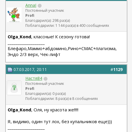
AnnaI
Постоянный участник
Profi
Благодарил(а): 298 раз(а)
Поблагодарили: 1 144 раз(а) в 400 сообщениях
Olga_Kond
, классные! К сезону готова!
__________________
Блефаро,Маммо+абдомино,Рино+СМАС+платизма,
Эндо 2/3 верх, Чек-лифт
07.03.2017, 20:11
#
1129
Настя84
Постоянный участник
Profi
Благодарил(а): 0 раз(а)
Поблагодарили: 8 раз(а) в 8 сообщениях
Olga_Kond
, Оля, ну красота же!!!!!
Я, видимо, один тут лох, без купальников еще)))
__________________