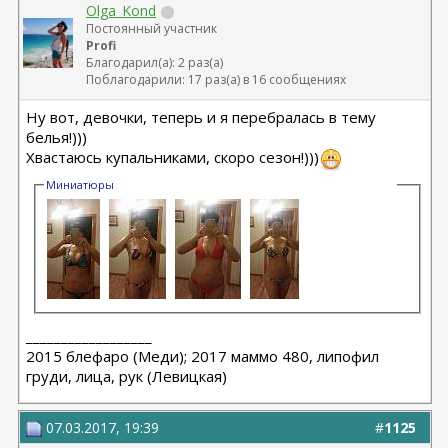
Olga_Kond
Постоянный участник
Profi
Благодарил(а): 2 раз(а)
Поблагодарили: 17 раз(а) в 16 сообщениях
Ну вот, девочки, теперь и я перебралась в тему
белья!)))
Хвастаюсь купальниками, скоро сезон!)))
Миниатюры
__________________
2015 блефаро (Меди); 2017 маммо 480, липофил
груди, лица, рук (Левицкая)
07.03.2017, 19:39
#
1125