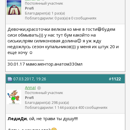
Постоянный участник
Profi
Благодарил(а): 1 раз(а)
Поблагодарили: 0 раз(а) в 0 сообщениях
Девочки,красоточки велком ко мне в гости😆будем
сиси обмывать))) у нас тут бум какойто на
сиськи,прям силиконовая долина😊 я уж жду
недожлусь сезон купальников))) у меня их штук 20 и
еще хочу ☺
__________________
30.01.17 мамо.ментор.анатом330мл
07.03.2017, 19:26
#
1122
AnnaI
Постоянный участник
Profi
Благодарил(а): 298 раз(а)
Поблагодарили: 1 144 раз(а) в 400 сообщениях
ЛедиДи
, ой, не трави ты душу!!!!