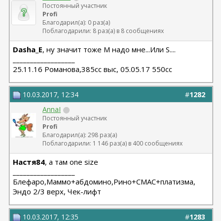
Постоянный участник
Profi
Благодарил(а): 0 раз(а)
Поблагодарили: 8 раз(а) в 8 сообщениях
Dasha_E
, ну значит тоже М надо мне...Или S....
__________________
25.11.16 Романова,385сс выс, 05.05.17 550сс
10.03.2017, 12:34
#
1282
AnnaI
Постоянный участник
Profi
Благодарил(а): 298 раз(а)
Поблагодарили: 1 146 раз(а) в 400 сообщениях
Настя84
, а там one size
__________________
Блефаро,Маммо+абдомино,Рино+СМАС+платизма,
Эндо 2/3 верх, Чек-лифт
10.03.2017, 12:35
#
1283