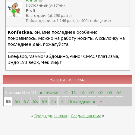
Постоянный участник
Profi
Благодарил(а): 298 раз(а)
Поблагодарили: 1 146 раз(а) в 400 сообщениях
Konfetkaa
, ой, мне последнее особенно
понравилось. Можно на работу носить. А ссылочку на
последнее дай, пожалуйста.
__________________
Блефаро,Маммо+абдомино,Рино+СМАС+платизма,
Эндо 2/3 верх, Чек-лифт
Закрытая тема
«
Первая
<
15
55
61
62
63
64
Страница 65 из 106
65
66
67
68
69
75
>
Последняя
»
«
Предыдущая тема
|
Следующая тема
»