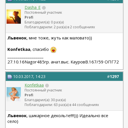
Dasha_E
Постоянный участник
Profi
Благодарил(а): 0 раз(а)
Поблагодарили: 2 раз(а) в 2 сообщениях
Львенок
, мне тоже, жуть как маловато))
Konfetkaa
, спасибо
__________________
27.10.16Nagor485гр. анат.выс. КауровВ.167/59 ОПГ72
10.03.2017, 14:23
#
1297
Konfetkaa
Постоянный участник
Profi
Благодарил(а): 30 раз(а)
Поблагодарили: 63 раз(а) в 44 сообщениях
Львенок
, шикарное декольте!!!!))) Идеально все
село)
__________________