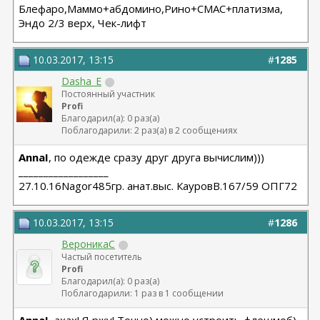
Блефаро,Маммо+абдомино,Рино+СМАС+платизма,
Эндо 2/3 верх, Чек-лифт
10.03.2017, 13:15
#
1285
Dasha_E
Постоянный участник
Profi
Благодарил(а): 0 раз(а)
Поблагодарили: 2 раз(а) в 2 сообщениях
AnnaI
, по одежде сразу друг друга вычислим)))
__________________
27.10.16Nagor485гр. анат.выс. КауровВ.167/59 ОПГ72
10.03.2017, 13:15
#
1286
ВероникаС
Частый посетитель
Profi
Благодарил(а): 0 раз(а)
Поблагодарили: 1 раз в 1 сообщении