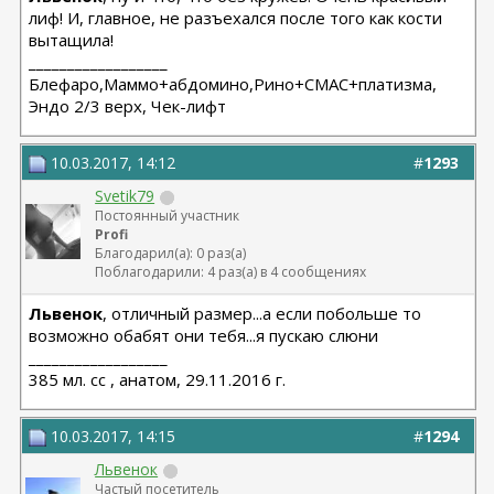
лиф! И, главное, не разъехался после того как кости
вытащила!
__________________
Блефаро,Маммо+абдомино,Рино+СМАС+платизма,
Эндо 2/3 верх, Чек-лифт
10.03.2017, 14:12
#
1293
Svetik79
Постоянный участник
Profi
Благодарил(а): 0 раз(а)
Поблагодарили: 4 раз(а) в 4 сообщениях
Львенок
, отличный размер...а если побольше то
возможно обабят они тебя...я пускаю слюни
__________________
385 мл. сс , анатом, 29.11.2016 г.
10.03.2017, 14:15
#
1294
Львенок
Частый посетитель