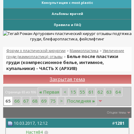
Консультация с most.plastic
Альбомы врачей
Правила и FAQ
Форум о пластической хирургии
Маммопластика
Увеличение
>
>
Белье после пластики
груди (маммопластика): отзывы
>
груди (компрессионное белье, интимное,
купальники) - ЧАСТЬ Х (АРХИВ)
Закрытая тема
«
Первая
<
15
55
61
62
63
64
Страница 65 из 106
65
66
67
68
69
75
>
Последняя
»
Опции темы
10.03.2017, 12:12
#
1281
Настя84