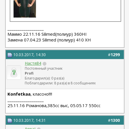
__________________
Маммо 22.11.16 Silimed(полиур) 360HI
Замена 07.04.23 Silimed (полиур) 410 XH
10.03.2017, 14:30
#
1299
Настя84
Постоянный участник
Profi
Благодарил(а): 0 раз(а)
Поблагодарили: 8 раз(а) в 8 сообщениях
Konfetkaa
, классно!!!!
__________________
25.11.16 Романова,385сс выс, 05.05.17 550сс
10.03.2017, 14:31
#
1300
AnnaI