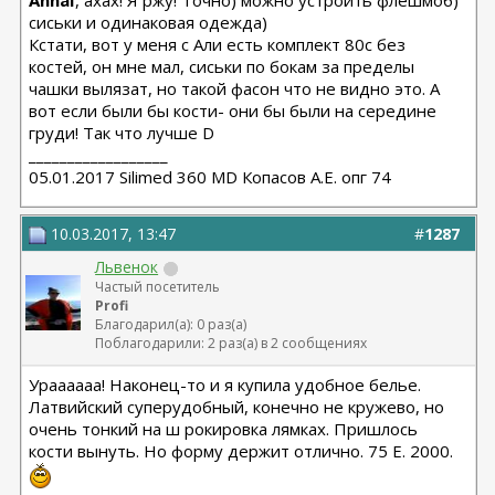
AnnaI
, ахах! Я ржу! Точно) можно устроить флешмоб)
сиськи и одинаковая одежда)
Кстати, вот у меня с Али есть комплект 80c без
костей, он мне мал, сиськи по бокам за пределы
чашки вылязат, но такой фасон что не видно это. А
вот если были бы кости- они бы были на середине
груди! Так что лучше D
__________________
05.01.2017 Silimed 360 MD Копасов А.Е. опг 74
10.03.2017, 13:47
#
1287
Львенок
Частый посетитель
Profi
Благодарил(а): 0 раз(а)
Поблагодарили: 2 раз(а) в 2 сообщениях
Ураааааа! Наконец-то и я купила удобное белье.
Латвийский суперудобный, конечно не кружево, но
очень тонкий на ш рокировка лямках. Пришлось
кости вынуть. Но форму держит отлично. 75 Е. 2000.