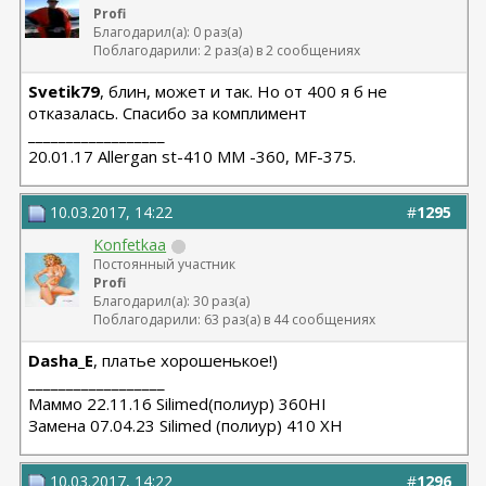
Profi
Благодарил(а): 0 раз(а)
Поблагодарили: 2 раз(а) в 2 сообщениях
Svetik79
, блин, может и так. Но от 400 я б не
отказалась. Спасибо за комплимент
__________________
20.01.17 Allergan st-410 MM -360, MF-375.
10.03.2017, 14:22
#
1295
Konfetkaa
Постоянный участник
Profi
Благодарил(а): 30 раз(а)
Поблагодарили: 63 раз(а) в 44 сообщениях
Dasha_E
, платье хорошенькое!)
__________________
Маммо 22.11.16 Silimed(полиур) 360HI
Замена 07.04.23 Silimed (полиур) 410 XH
10.03.2017, 14:22
#
1296