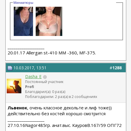
Миниатюры
__________________
20.01.17 Allergan st-410 MM -360, MF-375.
10.03.2017, 13:51
#
1288
Dasha_E
Постоянный участник
Profi
Благодарил(а): 0 раз(а)
Поблагодарили: 2 раз(а) в 2 сообщениях
Львенок
, очень классное декольте и лиф тоже))
действительно без костей хорошо смотрится
__________________
27.10.16Nagor485гр. анат.выс. КауровВ.167/59 ОПГ72