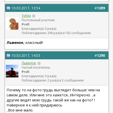
10.03.2017, 13:54
#
1289
Sylvia
Постоянный участник
Profi
Благодарил(а): 0 раз(а)
Поблагодарили: 208 раз(а) в 162 сообщениях
Львенок
, классный!
10.03.2017, 14:03
#
1290
Львенок
Частый посетитель
Profi
Благодарил(а): 0 раз(а)
Поблагодарили: 2 раз(а) в 2 сообщениях
Почему то на фото грудь выглядит больше чем на
самом деле. Или мне это кажется...Интересно. ..а
другие видят мою грудь такой же как на фото? !
Наверное я к ней придираюсь
..Все мне мало.