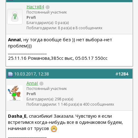
Настя84
Постоянный участник
Profi
Благодарил(а): 0 раз(а)
Поблагодарили: 8 раз(а) в 8 сообщениях
AnnaI
, ну тогда вообще без )) нет выбора-нет
проблем)))
__________________
25.11.16 Романова,385сс выс, 05.05.17 550сс
10.03.2017, 12:38
#
1284
AnnaI
Постоянный участник
Profi
Благодарил(а): 298 раз(а)
Поблагодарили: 1 146 раз(а) в 400 сообщениях
Dasha_E
, спасибики! Заказала. Чувствую я если
встретимся когда-нибудь все в одинаковом будем,
начиная от трусов
__________________