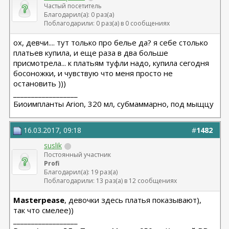
Частый посетитель
Благодарил(а): 0 раз(а)
Поблагодарили: 0 раз(а) в 0 сообщениях
ох, девчи.... тут только про белье да? я себе столько
платьев купила, и еще раза в два больше
присмотрела... к платьям туфли надо, купила сегодня
босоножки, и чувствую что меня просто не
остановить )))
__________________
Биоимпланты Arion, 320 мл, субмаммарно, под мыщцу
16.03.2017, 09:18
#
1482
suslik
Постоянный участник
Profi
Благодарил(а): 19 раз(а)
Поблагодарили: 13 раз(а) в 12 сообщениях
Masterpease
, девочки здесь платья показывают),
так что смелее))
__________________