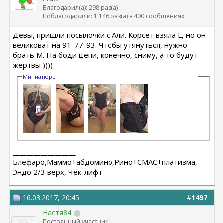
Благодарил(а): 298 раз(а)
Поблагодарили: 1 146 раз(а) в 400 сообщениях
Девы, пришли посылочки с Али. Корсет взяла L, но он
великоват на 91-77-93. Чтобы утянуться, нужно
брать М. На боди цепи, конечно, сниму, а то будут
жертвы ))))
Миниатюры
__________________
Блефаро,Маммо+абдомино,Рино+СМАС+платизма,
Эндо 2/3 верх, Чек-лифт
16.03.2017, 20:45
#
1497
Настя84
Постоянный участник