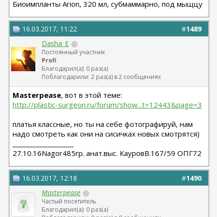
Биоимпланты Arion, 320 мл, субмаммарно, под мыщцу
16.03.2017, 11:22
#
1489
Dasha_E
Постоянный участник
Profi
Благодарил(а): 0 раз(а)
Поблагодарили: 2 раз(а) в 2 сообщениях
Masterpease
, вот в этой теме:
http://plastic-surgeon.ru/forum/show...t=12443&page=3
платья классные, но ты на себе фотографируй, нам
надо смотреть как они на сисичках новых смотрятся)
__________________
27.10.16Nagor485гр. анат.выс. КауровВ.167/59 ОПГ72
16.03.2017, 12:18
#
1490
Masterpease
Частый посетитель
Благодарил(а): 0 раз(а)