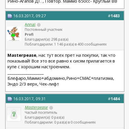
Рино-Агапов ДГ. , Повтор. Маммо 650сс- Круглый ВВ
16.03.2017, 09:27
#
1483
AnnaI
Постоянный участник
Profi
Благодарил(а): 298 раз(а)
Поблагодарили: 1 146 раз(а) в 400 сообщениях
Masterpease
, нас тут всех прет на покупки, так что
показывай! Все это все равно к сисям прилагается в
купе с хорошим настроением.
__________________
Блефаро,Маммо+абдомино,Рино+СМАС+платизма,
Эндо 2/3 верх, Чек-лифт
16.03.2017, 09:31
#
1484
Masterpease
Частый посетитель
Благодарил(а): 0 раз(а)
Поблагодарили: 0 раз(а) в 0 сообщениях