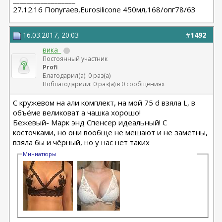
27.12.16 Попугаев,Eurosilicone 450мл,168/опг78/63
16.03.2017, 20:03
#
1492
вика_
Постоянный участник
Profi
Благодарил(а): 0 раз(а)
Поблагодарили: 0 раз(а) в 0 сообщениях
С кружевом на али комплект, на мой 75 d взяла L, в
объёме великоват а чашка хорошо!
Бежевый- Марк энд Спенсер идеальный! С
косточками, но они вообще не мешают и не заметны,
взяла бы и чёрный, но у нас нет таких
Миниатюры