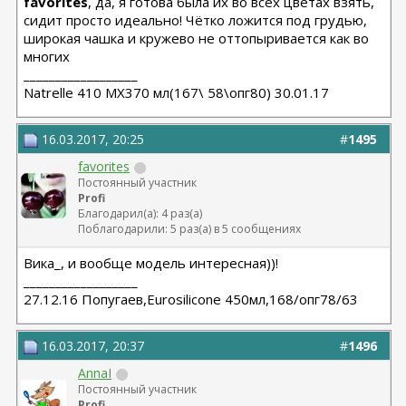
favorites
, да, я готова была их во всех цветах взять,
сидит просто идеально! Чётко ложится под грудью,
широкая чашка и кружево не оттопыривается как во
многих
__________________
Natrelle 410 MX370 мл(167\ 58\опг80) 30.01.17
16.03.2017, 20:25
#
1495
favorites
Постоянный участник
Profi
Благодарил(а): 4 раз(а)
Поблагодарили: 5 раз(а) в 5 сообщениях
Вика_, и вообще модель интересная))!
__________________
27.12.16 Попугаев,Eurosilicone 450мл,168/опг78/63
16.03.2017, 20:37
#
1496
AnnaI
Постоянный участник
Profi