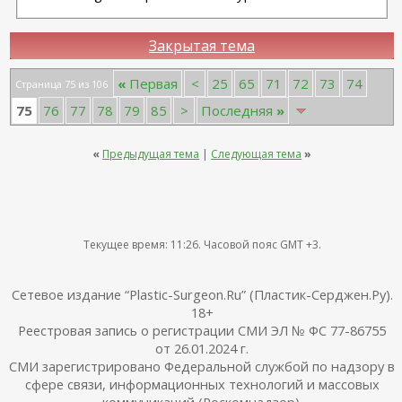
Закрытая тема
«
Первая
<
25
65
71
72
73
74
Страница 75 из 106
75
76
77
78
79
85
>
Последняя
»
«
Предыдущая тема
|
Следующая тема
»
Текущее время:
11:26
. Часовой пояс GMT +3.
Сетевое издание “Plastic-Surgeon.Ru” (Пластик-Серджен.Ру).
18+
Реестровая запись о регистрации СМИ ЭЛ № ФС 77-86755
от 26.01.2024 г.
СМИ зарегистрировано Федеральной службой по надзору в
сфере связи, информационных технологий и массовых
коммуникаций (Роскомнадзор).