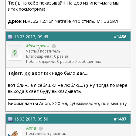
Тю))), на себе показывай!!! На дев из инет-мага мы
итак посмотрим!)
__________________
Дрюк Н.Н.
22.12.16г Natrelle 410 стиль, MF 335мл
16.03.2017, 09:49
#
1486
Masterpease
Частый посетитель
Благодарил(а): 0 раз(а)
Поблагодарили: 0 раз(а) в 0 сообщениях
Tajarr
, )))) а вот как надо было да?....
вот блин.. а я себяшки не люблю.... ((( ну тогда по мере
выхода в свет буду выкладывать
__________________
Биоимпланты Arion, 320 мл, субмаммарно, под мыщцу
16.03.2017, 09:50
#
1487
AnnaI
Постоянный участник