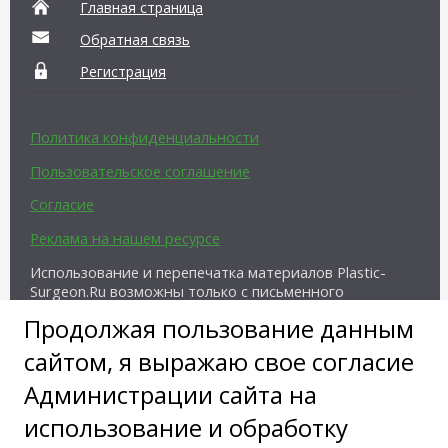
Главная страница
Обратная связь
Регистрация
Политика конфиденциальности
Пользовательское соглашение
Согласие
Реклама на нашем ресурсе
Использование и перепечатка материалов Plastic-
Surgeon.Ru возможны только с письменного
разрешения администрации и при наличии
Продолжая пользование данным
активной ссылки на источник.
сайтом, я выражаю свое согласие
Администрации сайта на
использование и обработку