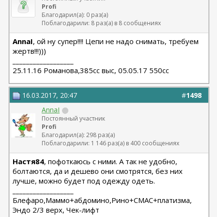
Profi
Благодарил(а): 0 раз(а)
Поблагодарили: 8 раз(а) в 8 сообщениях
AnnaI
, ой ну супер!!!! Цепи не надо снимать, требуем
жертв!!!)))
__________________
25.11.16 Романова,385сс выс, 05.05.17 550сс
16.03.2017, 20:47
#
1498
AnnaI
Постоянный участник
Profi
Благодарил(а): 298 раз(а)
Поблагодарили: 1 146 раз(а) в 400 сообщениях
Настя84
, пофоткаюсь с ними. А так не удобно,
болтаются, да и дешево они смотрятся, без них
лучше, можно будет под одежду одеть.
__________________
Блефаро,Маммо+абдомино,Рино+СМАС+платизма,
Эндо 2/3 верх, Чек-лифт