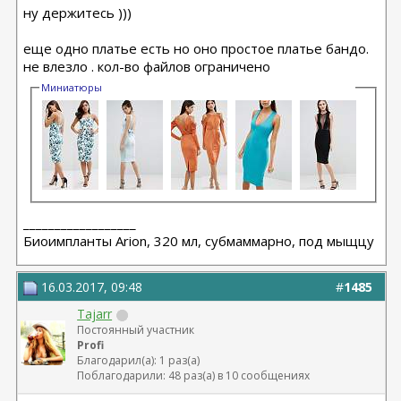
ну держитесь )))
еще одно платье есть но оно простое платье бандо.
не влезло . кол-во файлов ограничено
Миниатюры
__________________
Биоимпланты Arion, 320 мл, субмаммарно, под мыщцу
16.03.2017, 09:48
#
1485
Tajarr
Постоянный участник
Profi
Благодарил(а): 1 раз(а)
Поблагодарили: 48 раз(а) в 10 сообщениях