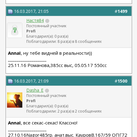
16.03.2017, 21:05
#
1499
Настя84
Постоянный участник
Profi
Благодарил(а): 0 раз(а)
Поблагодарили: 8 раз(а) в 8 сообщениях
AnnaI
, ну тебе видней в реальности))
__________________
25.11.16 Романова,385сс выс, 05.05.17 550сс
16.03.2017, 21:09
#
1500
Dasha_E
Постоянный участник
Profi
Благодарил(а): 0 раз(а)
Поблагодарили: 2 раз(а) в 2 сообщениях
AnnaI
, все секас-секас! Классно!
__________________
27.10.16Nagor485гр. анат.выс. КауровВ.167/59 ОПГ72