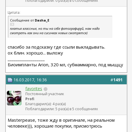
Поблагодарили: 0 раз(а) в 0 сообщениях
Цитата:
Сообщение от
Dasha_E
платья классные, но ты на себе фотографируй, нам надо
смотреть как они на сисичках новых смотрятся)
спасибо за подсказку где ссыли выкладывать.
ох блин. хорошо... выложу
__________________
Биоимпланты Arion, 320 мл, субмаммарно, под мыщцу
16.03.2017, 16:36
#
1491
favorites
Постоянный участник
Profi
Благодарил(а): 4 раз(а)
Поблагодарили: 5 раз(а) в 5 сообщениях
Masterpease, тоже жду в оригинале, на реальном
человеке))), хорошие покупки, присмотрюсь
__________________