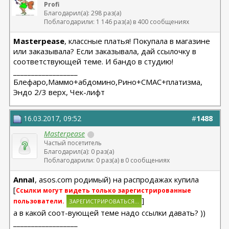
Profi
Благодарил(а): 298 раз(а)
Поблагодарили: 1 146 раз(а) в 400 сообщениях
Masterpease
, классные платья! Покупала в магазине
или заказывала? Если заказывала, дай ссылочку в
соответствующей теме. И бандо в студию!
__________________
Блефаро,Маммо+абдомино,Рино+СМАС+платизма,
Эндо 2/3 верх, Чек-лифт
16.03.2017, 09:52
#
1488
Masterpease
Частый посетитель
Благодарил(а): 0 раз(а)
Поблагодарили: 0 раз(а) в 0 сообщениях
AnnaI
, asos.com родимый) на распродажах купила
[
Ссылки могут видеть только зарегистрированные
]
пользователи.
а в какой соот-вующей теме надо ссылки давать? ))
__________________