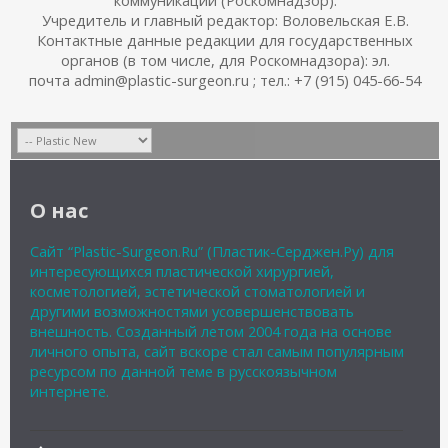
Учредитель и главный редактор: Воловельская Е.В.
Контактные данные редакции для государственных
органов (в том числе, для Роскомнадзора): эл.
почта admin@plastic-surgeon.ru ; тел.: +7 (915) 045-66-54
О нас
Сайт “Plastic-Surgeon.Ru” (Пластик-Серджен.Ру) для
интересующихся пластической хирургией,
косметологией, эстетической стоматологией и
другими возможностями усовершенствовать
внешность. Созданный летом 2004 года на основе
личного опыта, сайт вскоре стал самым популярным
ресурсом по данной теме в русскоязычном
интернете.