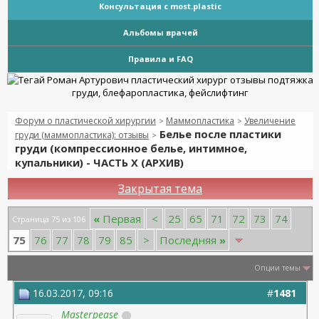
Консультация с most.plastic
Альбомы врачей
Правила и FAQ
Форум о пластической хирургии
Маммопластика
Увеличение
>
>
Белье после пластики
груди (маммопластика): отзывы
>
груди (компрессионное белье, интимное,
купальники) - ЧАСТЬ Х (АРХИВ)
Закрытая тема
«
Первая
<
25
65
71
72
73
74
Страница 75 из 106
75
76
77
78
79
85
>
Последняя
»
Опции темы
16.03.2017, 09:16
#
1481
Masterpease