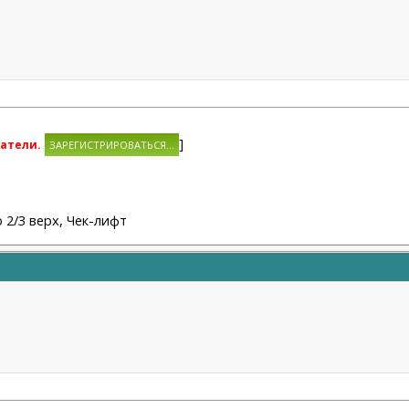
]
атели.
/3 верх, Чек-лифт