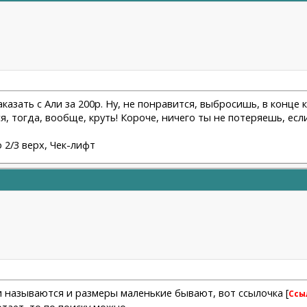
аказать с Али за 200р. Ну, не понравится, выбросишь, в конце
я, тогда, вообще, круть! Короче, ничего ты не потеряешь, есл
/3 верх, Чек-лифт
 и называются и размеры маленькие бывают, вот ссылочка [
Ссы
ботает, то по поиску можно