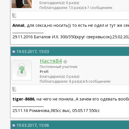
Благодарил(а): 0 раз(а)
Поблагодарили: 13 раз(а) в 7 сообщениях
AnnaI
, для секса,но носить)) то есть не одел и тут же се
__________________
29.11.2016 Баталов И.Х. 300/350(круг сверхвысок);25.02.
19.03.2017, 15:03
Настя84
Постоянный участник
Profi
Благодарил(а): 0 раз(а)
Поблагодарили: 8 раз(а) в 8 сообщениях
tiger-8686
, на чего не поняла...А зачем его одевать воо
__________________
25.11.16 Романова,385сс выс, 05.05.17 550сс
19.03.2017, 15:06