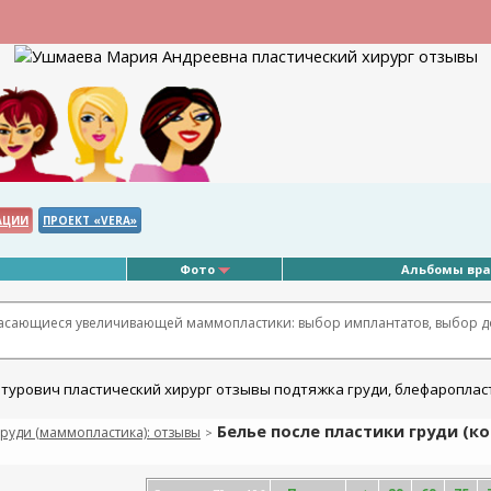
АЦИИ
ПРОЕКТ «VERA»
Фото
Альбомы вр
касающиеся увеличивающей маммопластики: выбор имплантатов, выбор д
Белье после пластики груди (к
руди (маммопластика): отзывы
>