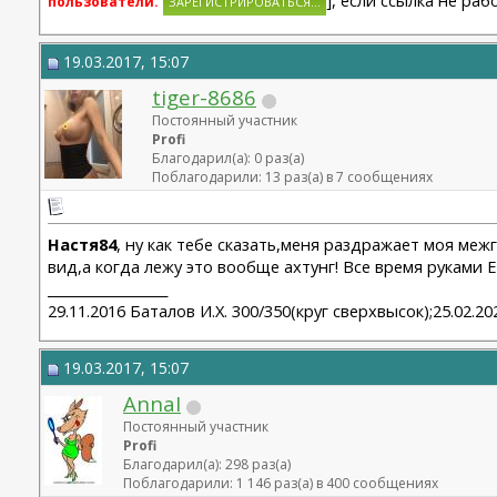
пользователи.
19.03.2017, 15:07
tiger-8686
Постоянный участник
Profi
Благодарил(а): 0 раз(а)
Поблагодарили: 13 раз(а) в 7 сообщениях
Настя84
, ну как тебе сказать,меня раздражает моя меж
вид,а когда лежу это вообще ахтунг! Все время руками Е
__________________
29.11.2016 Баталов И.Х. 300/350(круг сверхвысок);25.02.
19.03.2017, 15:07
AnnaI
Постоянный участник
Profi
Благодарил(а): 298 раз(а)
Поблагодарили: 1 146 раз(а) в 400 сообщениях