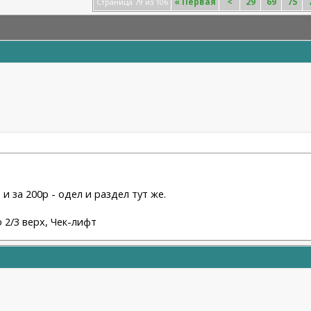
«
Первая
<
29
69
75
Страница 79 из 106
 и за 200р - одел и раздел тут же.
/3 верх, Чек-лифт