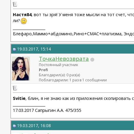
Настя84
, вот ты зря! У меня тоже мысли на тот счет, 
ли?
__________________
Блефаро,Маммо+абдомино,Рино+СМАС+платизма, Эндо 2
19.03.2017, 15:14
ТочкаНевозврата
Постоянный участник
Profi
Благодарил(а): 0 раз(а)
Поблагодарили: 1 раз в 1 сообщении
Svitie
, блин, я не знаю как из приложения скопировать 
__________________
17.03.2017 Сапрыгин А.А. 475/355
19.03.2017, 16:08