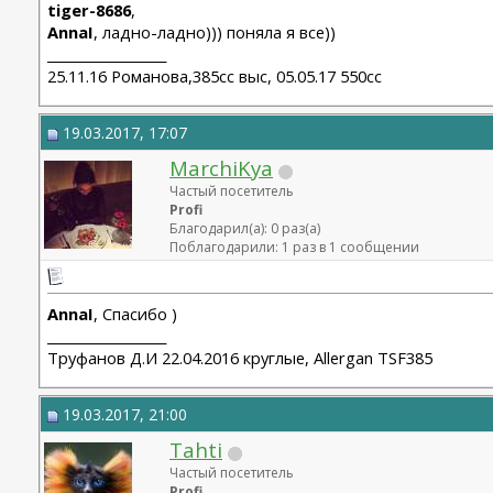
tiger-8686
,
AnnaI
, ладно-ладно))) поняла я все))
__________________
25.11.16 Романова,385сс выс, 05.05.17 550сс
19.03.2017, 17:07
MarchiKya
Частый посетитель
Profi
Благодарил(а): 0 раз(а)
Поблагодарили: 1 раз в 1 сообщении
AnnaI
, Спасибо )
__________________
Труфанов Д.И 22.04.2016 круглые, Allergan TSF385
19.03.2017, 21:00
Tahti
Частый посетитель
Profi