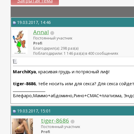
Закрытая тема
19.03.2017, 14:46
AnnaI
Постоянный участник
Profi
Благодарил(а): 298 раз(а)
Поблагодарили: 1 146 раз(а) в 400 сообщениях
MarchiKya
, красивая грудь и потрясный лиф!
tiger-8686
, тебе носить или для секса? Для секса сойдет
__________________
Блефаро,Маммо+абдомино,Рино+СМАС+платизма, Эндо 2
19.03.2017, 15:01
tiger-8686
Постоянный участник
Profi