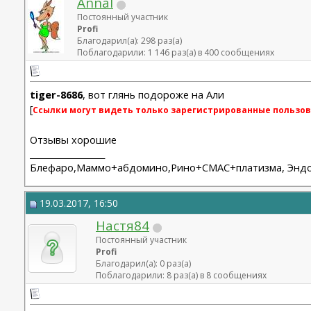
AnnaI
Постоянный участник
Profi
Благодарил(а): 298 раз(а)
Поблагодарили: 1 146 раз(а) в 400 сообщениях
tiger-8686
, вот глянь подороже на Али
[
Ссылки могут видеть только зарегистрированные пользов
Отзывы хорошие
__________________
Блефаро,Маммо+абдомино,Рино+СМАС+платизма, Эндо 2
19.03.2017, 16:50
Настя84
Постоянный участник
Profi
Благодарил(а): 0 раз(а)
Поблагодарили: 8 раз(а) в 8 сообщениях