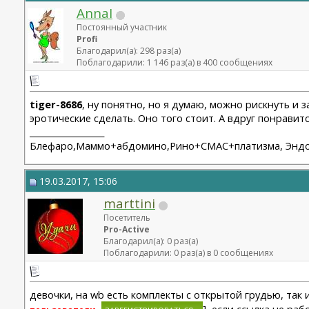
AnnaI
Постоянный участник
Profi
Благодарил(а): 298 раз(а)
Поблагодарили: 1 146 раз(а) в 400 сообщениях
tiger-8686
, ну понятно, но я думаю, можно рискнуть и з
эротические сделать. Оно того стоит. А вдруг понравитс
__________________
Блефаро,Маммо+абдомино,Рино+СМАС+платизма, Эндо 2
19.03.2017, 15:06
marttini
Посетитель
Pro-Active
Благодарил(а): 0 раз(а)
Поблагодарили: 0 раз(а) в 0 сообщениях
девочки, на wb есть комплекты с открытой грудью, так
], если ссылка не ра