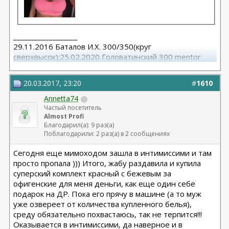
__________________
29.11.2016 Баталов И.Х. 300/350(круг
сверхвысок);25.02.2020 Головатинский 300 mentor
круг/сред
20.03.2017, 23:20
#
1610
Annetta74
Частый посетитель
Almost Profi
Благодарил(а): 9 раз(а)
Поблагодарили: 2 раз(а) в 2 сообщениях
Сегодня еще мимоходом зашла в интимиссими и там
просто пропала ))) Итого, жабу раздавила и купила
суперский комплект красный с бежевым за
офигенские для меня деньги, как еще один себе
подарок на ДР. Пока его прячу в машине (а то муж
уже озвереет от количества купленного белья),
среду обязательно похвастаюсь, так не терпится!!!
Оказывается в интимиссими, да наверное и в