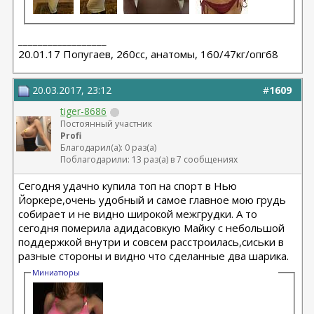
__________________
20.01.17 Попугаев, 260cc, анатомы, 160/47кг/опг68
20.03.2017, 23:12
#
1609
tiger-8686
Постоянный участник
Profi
Благодарил(а): 0 раз(а)
Поблагодарили: 13 раз(а) в 7 сообщениях
Сегодня удачно купила топ на спорт в Нью
Йоркере,очень удобный и самое главное мою грудь
собирает и не видно широкой межгрудки. А то
сегодня померила адидасовкую Майку с небольшой
поддержкой внутри и совсем расстроилась,сиськи в
разные стороны и видно что сделанные два шарика.
Миниатюры