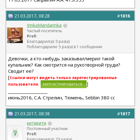
21.03.2017, 08:28
#
1616
IrinkaMandarinka
Частый посетитель
Profi
Благодарил(а): 0 раз(а)
Поблагодарили: 5 раз(а) в 1 сообщении
Девочки, а кто-нибудь заказывал/мерил такой
купальник? Как смотрится на рукотворной груди?
Сводит ее?
[
Ссылки могут видеть только зарегистрированные
]
пользователи.
__________________
июнь2016, С.А. Стрелин, Тюмень, Sebbin 380 cc
21.03.2017, 08:38
#
1617
китикити
Постоянный участник
Profi
Благодарил(а): 23 раз(а)