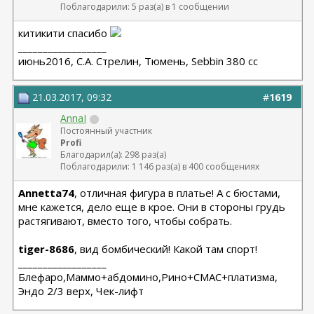
Поблагодарили: 5 раз(а) в 1 сообщении
китикити спасибо
__________________
июнь2016, С.А. Стрелин, Тюмень, Sebbin 380 cc
21.03.2017, 09:32
#
1619
AnnaI
Постоянный участник
Profi
Благодарил(а): 298 раз(а)
Поблагодарили: 1 146 раз(а) в 400 сообщениях
Annetta74
, отличная фигура в платье! А с бюстами,
мне кажется, дело еще в крое. Они в стороны грудь
растягивают, вместо того, чтобы собрать.
tiger-8686
, вид бомбический! Какой там спорт!
__________________
Блефаро,Маммо+абдомино,Рино+СМАС+платизма,
Эндо 2/3 верх, Чек-лифт