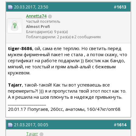
20.03.2017, 23:50
#
1613
Annetta74
Частый посетитель
Almost Profi
Благодарил(а): 9 раз(а)
Поблагодарили: 2 раз(а) в 2 сообщениях
tiger-8686
, ой, сама еле терплю. Но светить перед
мужем фирменный пакет не стала , а потом скажу, что
сертификат на работе подарили )) Бюстик как бандо,
мягкий, не толстый и прям алый-алый с бежевым
кружевом.
Tajarr
, такой-такой! Как ты вот успеваешь все
перемерить?! ))) я и пропустила твой этот пост как то.
А я решила на шов плюнуть в надежде привыкнуть.
__________________
20.01.17 Попугаев, 260cc, анатомы, 160/47кг/опг68
21.03.2017, 00:05
#
1614
Tajarr