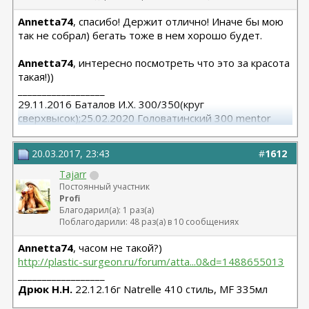
Annetta74
, спасибо! Держит отлично! Иначе бы мою
так не собрал) бегать тоже в нем хорошо будет.
Annetta74
, интересно посмотреть что это за красота
такая!))
__________________
29.11.2016 Баталов И.Х. 300/350(круг
сверхвысок);25.02.2020 Головатинский 300 mentor
круг/сред
20.03.2017, 23:43
#
1612
Tajarr
Постоянный участник
Profi
Благодарил(а): 1 раз(а)
Поблагодарили: 48 раз(а) в 10 сообщениях
Annetta74
, часом не такой?)
http://plastic-surgeon.ru/forum/atta...0&d=1488655013
__________________
Дрюк Н.Н.
22.12.16г Natrelle 410 стиль, MF 335мл