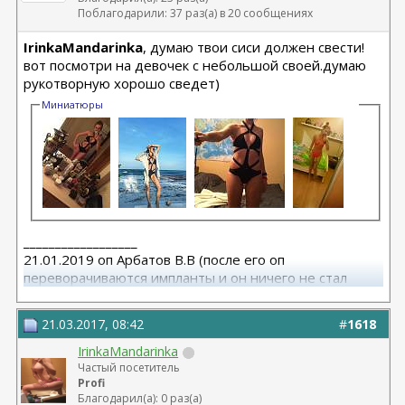
Поблагодарили: 37 раз(а) в 20 сообщениях
IrinkaMandarinka
, думаю твои сиси должен свести!
вот посмотри на девочек с небольшой своей.думаю
рукотворную хорошо сведет)
Миниатюры
__________________
21.01.2019 оп Арбатов В.В (после его оп
переворачиваются импланты и он ничего не стал
исправлять)
21.03.2017, 08:42
#
1618
IrinkaMandarinka
Частый посетитель
Profi
Благодарил(а): 0 раз(а)