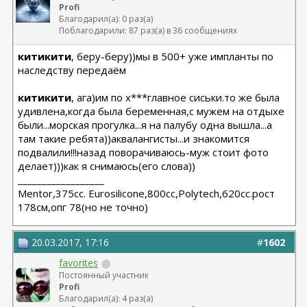
Profi
Благодарил(а): 0 раз(а)
Поблагодарили: 87 раз(а) в 36 сообщениях
китикити
, беру-беру))мы в 500+ уже импланты по
наследству передаём
китикити
, ага)им по х***главное сиськи.то же была
удивлена,когда была беременная,с мужем на отдыхе
были...морская прогулка...я на палубу одна вышла...а
там такие ребята))аквалангисты...и знакомится
подвалили!!!назад поворачиваюсь-муж стоит фото
делает)))как я снимаюсь(его слова))
__________________
Мentor,375cc. Eurosilicone,800cc,Polytech,620cc.рост
178см,опг 78(но не точно)
20.03.2017, 17:16
#
1602
favorites
Постоянный участник
Profi
Благодарил(а): 4 раз(а)