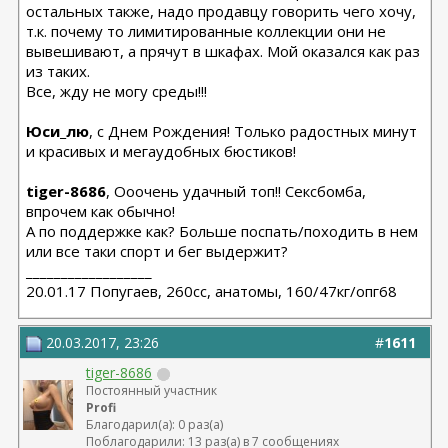
остальных также, надо продавцу говорить чего хочу,
т.к. почему то лимитированные коллекции они не
вывешивают, а прячут в шкафах. Мой оказался как раз
из таких.
Все, жду не могу среды!!!
Юси_лю
, с Днем Рождения! Только радостных минут
и красивых и мегаудобных бюстиков!
tiger-8686
, Ооочень удачный топ!! Сексбомба,
впрочем как обычно!
А по поддержке как? Больше поспать/походить в нем
или все таки спорт и бег выдержит?
__________________
20.01.17 Попугаев, 260cc, анатомы, 160/47кг/опг68
20.03.2017, 23:26
#
1611
tiger-8686
Постоянный участник
Profi
Благодарил(а): 0 раз(а)
Поблагодарили: 13 раз(а) в 7 сообщениях