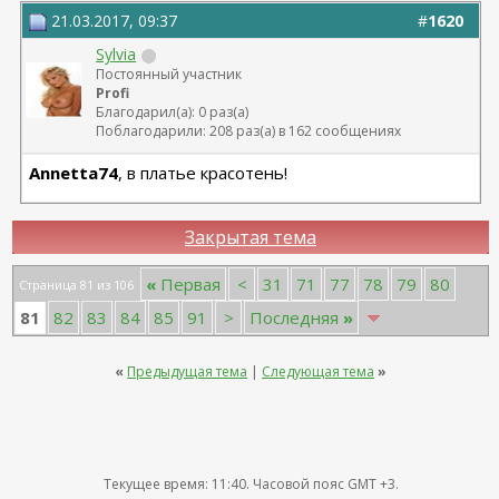
21.03.2017, 09:37
#
1620
Sylvia
Постоянный участник
Profi
Благодарил(а): 0 раз(а)
Поблагодарили: 208 раз(а) в 162 сообщениях
Annetta74
, в платье красотень!
Закрытая тема
«
Первая
<
31
71
77
78
79
80
Страница 81 из 106
81
82
83
84
85
91
>
Последняя
»
«
Предыдущая тема
|
Следующая тема
»
Текущее время:
11:40
. Часовой пояс GMT +3.