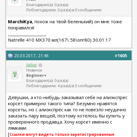
Благодарил(а): 0 раз(а)
Поблагодарили: 0 раз(а) в 0 сообщениях
MarchiKya
, похож на твой беленький) он мне тоже
понравился!
__________________
Natrelle 410 MX370 мл(167\ 58\опг80) 30.01.17
20.03.2017, 21:46
#
1605
Julius
Новичок
Beginner+
Благодарил(а): 0 раз(а)
Поблагодарили: 4 раз(а) в 3 сообщениях
Девушки, а кто-нибудь заказывал себе на алиэкспрес
корсет примерно такого типа? Безумно нравятся
корсеты, но с алиэкспрес как то не повезло неудачно
заказать пару вещей, поэтому хотелось бы купить у
проверенного продавца. Хочу корсет именно с
лямками.
[
Ссылки могут видеть только зарегистрированные