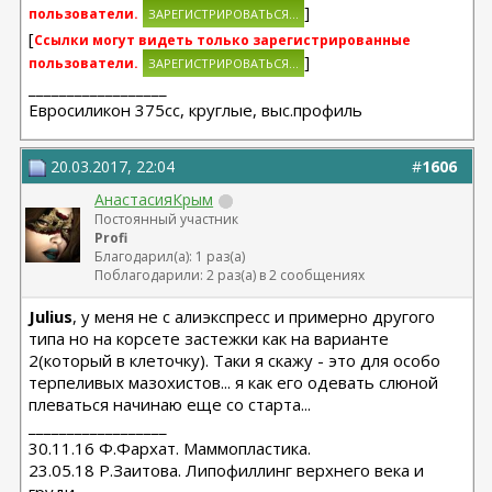
]
пользователи.
[
Ссылки могут видеть только зарегистрированные
]
пользователи.
__________________
Евросиликон 375сс, круглые, выс.профиль
20.03.2017, 22:04
#
1606
АнастасияКрым
Постоянный участник
Profi
Благодарил(а): 1 раз(а)
Поблагодарили: 2 раз(а) в 2 сообщениях
Julius
, у меня не с алиэкспресс и примерно другого
типа но на корсете застежки как на варианте
2(который в клеточку). Таки я скажу - это для особо
терпеливых мазохистов... я как его одевать слюной
плеваться начинаю еще со старта...
__________________
30.11.16 Ф.Фархат. Маммопластика.
23.05.18 Р.Заитова. Липофиллинг верхнего века и