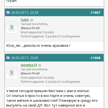
груди.
20.03.2017, 22:29
#
1607
Svitie
Частый посетитель
Almost Profi
Благодарил(а): 0 раз(а)
Поблагодарили: 0 раз(а) в 0 сообщениях
Юси_лю , декольте очень красивое !
20.03.2017, 23:05
#
1608
Annetta74
Частый посетитель
Almost Profi
Благодарил(а): 9 раз(а)
Поблагодарили: 2 раз(а) в 2 сообщениях
У меня сегодня пришли бюстики с али и платье.
От платья я просто в восторге и очень советую,
такое мягкое и шелковистое!! Планирую в среду его
выгулять на свой ДР. Вот тут наверное все и