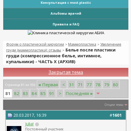
Консультация с most.plastic
Альбомы врачей
Правила и FAQ
Форум о пластической хирургии
Маммопластика
Увеличение
>
>
Белье после пластики
груди (маммопластика): отзывы
>
груди (компрессионное белье, интимное,
купальники) - ЧАСТЬ Х (АРХИВ)
Закрытая тема
«
Первая
<
31
71
77
78
79
80
Страница 81 из 106
81
82
83
84
85
91
>
Последняя
»
Опции темы
20.03.2017, 16:39
#
1601
Julia!
Постоянный участник