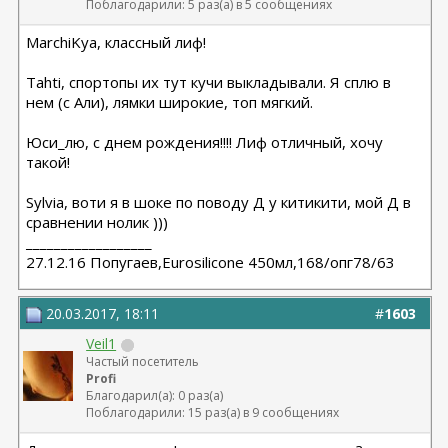
Поблагодарили: 5 раз(а) в 5 сообщениях
MarchiKya, классный лиф!
Tahti, спортопы их тут кучи выкладывали. Я сплю в
нем (с Али), лямки широкие, топ мягкий.
Юси_лю, с днем рождения!!!! Лиф отличный, хочу
такой!
Sylvia, воти я в шоке по поводу Д у китикити, мой Д в
сравнении нолик )))
__________________
27.12.16 Попугаев,Eurosilicone 450мл,168/опг78/63
20.03.2017, 18:11
#
1603
Veil1
Частый посетитель
Profi
Благодарил(а): 0 раз(а)
Поблагодарили: 15 раз(а) в 9 сообщениях