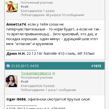
Постоянный участник
Profi
Благодарил(а): 1 раз(а)
Поблагодарили: 48 раз(а) в 10 сообщениях
Annetta74
, если у тебя соски не
гиперчувствительные - то норм будет, а если не так -
то врятли привыкнешь((... Зато красивый, это да), и
посадка хорошая... один минус - дурацкий шов этот
меж "атласом" и кружевом
__________________
Дрюк Н.Н.
22.12.16г Natrelle 410 стиль, MF 335мл
21.03.2017, 04:55
#
1615
ТочкаНевозврата
Постоянный участник
Profi
Благодарил(а): 0 раз(а)
Поблагодарили: 1 раз в 1 сообщении
tiger-8686
, офигенски смотрится! Крутые сиси!
__________________
17.03.2017 Сапрыгин А.А. 475/355