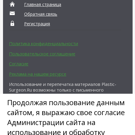
Главная страница
Обратная связь
Регистрация
Политика конфиденциальности
Пользовательское соглашение
Согласие
Реклама на нашем ресурсе
Использование и перепечатка материалов Plastic-
Surgeon.Ru возможны только с письменного
разрешения администрации и при наличии
Продолжая пользование данным
активной ссылки на источник.
сайтом, я выражаю свое согласие
Администрации сайта на
использование и обработку