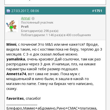
27.03.2017, 08:06
#
1751
AnnaI
Постоянный участник
Profi
Благодарил(а): 298 раз(а)
Поблагодарили: 1 146 раз(а) в 400 сообщениях
Minni
, с почином! Это M&S или мне кажется? Вроде,
видела такие, но с костями пока не беру, терплю до 3
месяцев. С 3-х док сказал любые можно.
yamalinka
, очень красиво! Дай ссылочки, там как раз
распродажа через 3 дня. И напиши, плз, на кикаке
параметры какой тебе размер подошел.
Annetta74
, вот сама не знаю. Пока муж с
младшенькой в кино были, я зашла в какой-то
магазин no name. Гляну на бирках чего написано,
скажу.
favorites
, спасибо!
__________________
Блефаро,Маммо+абдомино,Рино+СМАС+платизма,