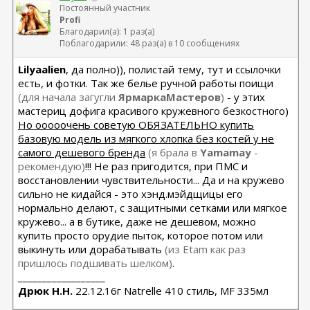
Постоянный участник
Profi
Благодарил(а): 1 раз(а)
Поблагодарили: 48 раз(а) в 10 сообщениях
Lilyaalien
, да полно)), полистай тему, тут и ссылочки
есть, и фотки. Так же белье ручной работы поищи
(для начала загугли
ЯрмаркаМастеров
)
- у этих
мастериц дофига красивого кружевного безкостного)
Но ооооочень советую ОБЯЗАТЕЛЬНО купить
базовую модель из мягкого хлопка без костей у не
самого дешевого бренда
(я брала в
Yamamay
-
рекомендую)
!!! Не раз пригодится, при ПМС и
восстановлении чувствительности... Да и на кружево
сильно не кидайся - это хэнд.мэйдщицы его
нормально делают, с защитными сетками или мягкое
кружево... а в бутике, даже не дешевом, можно
купить просто орудие пыток, которое потом или
выкинуть или дорабатывать
(из Etam как раз
пришлось подшивать шелком)
.
__________________
Дрюк Н.Н.
22.12.16г Natrelle 410 стиль, MF 335мл