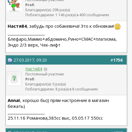
Profi
Благодарил(а): 298 раз(а)
Поблагодарили: 1 146 раз(а) в 400 сообщениях
Настя84
, забудь про собакевича! Это к обновкам!
__________________
Блефаро,Маммо+абдомино,Рино+СМАС+платизма,
Эндо 2/3 верх, Чек-лифт
27.03.2017, 09:20
#
1756
Настя84
Постоянный участник
Profi
Благодарил(а): 0 раз(а)
Поблагодарили: 8 раз(а) в 8 сообщениях
AnnaI
, хорошо бы)) прям настроение в магазин
бежать)
__________________
25.11.16 Романова,385сс выс, 05.05.17 550сс