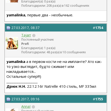
Благодарил(а): 0 раз(а)
Поблагодарили: 208 раз(а) в 162 сообщениях
yamalinka
, первые два - необычные.
27.03.2017, 08:37
#
1754
Tajarr
Постоянный участник
Profi
Благодарил(а): 1 раз(а)
Поблагодарили: 48 раз(а) в 10 сообщениях
yamalinka
а в первом кости не на импланте? Ато как-
то узко выглядит, будто сжимает или
накладывается...
Остальные супер!!!)
__________________
Дрюк Н.Н.
22.12.16г Natrelle 410 стиль, MF 335мл
27.03.2017, 09:16
#
1755
AnnaI
Постоянный участник