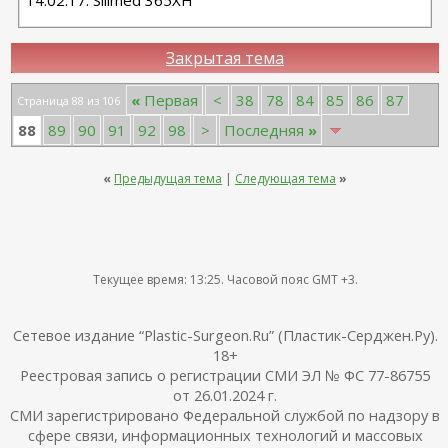
14.02.17. Silimed 365XH
Закрытая тема
«
Первая
<
38
78
84
85
86
87
Страница 88 из 106
88
89
90
91
92
98
>
Последняя
»
«
Предыдущая тема
|
Следующая тема
»
Текущее время:
13:25
. Часовой пояс GMT +3.
Сетевое издание “Plastic-Surgeon.Ru” (Пластик-Серджен.Ру).
18+
Реестровая запись о регистрации СМИ ЭЛ № ФС 77-86755
от 26.01.2024 г.
СМИ зарегистрировано Федеральной службой по надзору в
сфере связи, информационных технологий и массовых