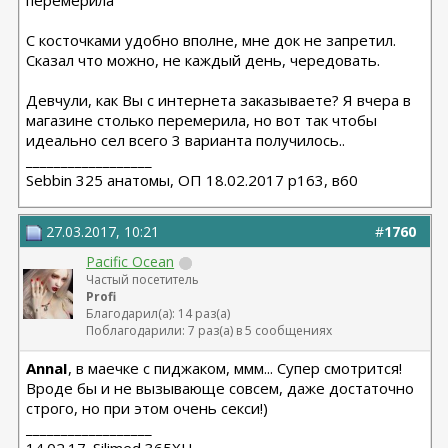
перемерила
С косточками удобно вполне, мне док не запретил.
Сказал что можно, не каждый день, чередовать.
Девчули, как Вы с интернета заказываете? Я вчера в
магазине столько перемерила, но вот так чтобы
идеально сел всего 3 варианта получилось..
__________________
Sebbin 325 анатомы, ОП 18.02.2017 р163, в60
27.03.2017, 10:21
#
1760
Pacific Ocean
Частый посетитель
Profi
Благодарил(а): 14 раз(а)
Поблагодарили: 7 раз(а) в 5 сообщениях
AnnaI
, в маечке с пиджаком, ммм... Супер смотрится!
Вроде бы и не вызывающе совсем, даже достаточно
строго, но при этом очень секси!)
__________________