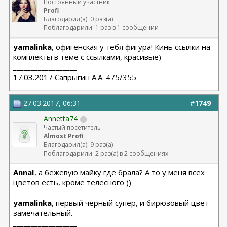
Постоянный участник
Profi
Благодарил(а): 0 раз(а)
Поблагодарили: 1 раз в 1 сообщении
yamalinka
, офигенская у тебя фигура! Кинь ссылки на
комплекты в теме с ссылками, красивые)
__________________
17.03.2017 Сапрыгин А.А. 475/355
27.03.2017, 06:31
#
1749
Annetta74
Частый посетитель
Almost Profi
Благодарил(а): 9 раз(а)
Поблагодарили: 2 раз(а) в 2 сообщениях
AnnaI
, а бежевую майку где брала? А то у меня всех
цветов есть, кроме телесного ))
yamalinka
, первый черный супер, и бирюзовый цвет
замечательный.
__________________