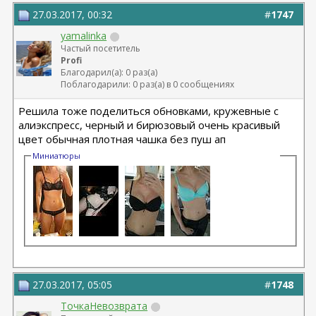
27.03.2017, 00:32
#
1747
yamalinka
Частый посетитель
Profi
Благодарил(а): 0 раз(а)
Поблагодарили: 0 раз(а) в 0 сообщениях
Решила тоже поделиться обновками, кружевные с
алиэкспресс, черный и бирюзовый очень красивый
цвет обычная плотная чашка без пуш ап
Миниатюры
27.03.2017, 05:05
#
1748
ТочкаНевозврата