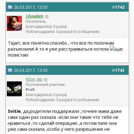
26.03.2017, 13:50
#
1742
Lilyaalien
Посетитель
Благодарил(а): 0 раз(а)
Поблагодарили: 0 раз(а) в 0 сообщениях
Tajarr, все понятно.спасибо , что все по полочкам
разъяснили! А то я уже расстраиваться хотела
щас
полистаю
26.03.2017, 13:56
#
1743
Юси_лю
Постоянный участник
Profi
Благодарил(а): 0 раз(а)
Поблагодарили: 0 раз(а) в 0 сообщениях
Svitie
, да,родители поддержали ,точнее мама даже
сама один раз сказала -если они такие что тебе не
нравиться ,то сделай операцию ,а потом папе она
уже сама сказала ,особо у него разрешение не