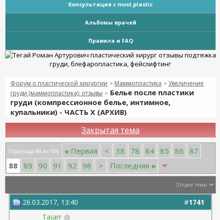
Консультация с most.plastic
Альбомы врачей
Правила и FAQ
Форум о пластической хирургии
Маммопластика
Увеличение
>
>
Белье после пластики
груди (маммопластика): отзывы
>
груди (компрессионное белье, интимное,
купальники) - ЧАСТЬ Х (АРХИВ)
Закрытая тема
«
Первая
<
38
78
84
85
86
87
Страница 88 из 106
88
89
90
91
92
98
>
Последняя
»
Опции темы
26.03.2017, 13:40
#
1741
Tajarr