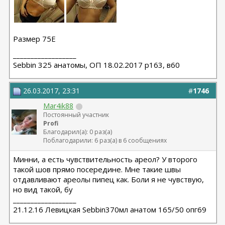
Размер 75Е
__________________
Sebbin 325 анатомы, ОП 18.02.2017 р163, в60
26.03.2017, 23:31
#
1746
Mar4ik88
Постоянный участник
Profi
Благодарил(а): 0 раз(а)
Поблагодарили: 6 раз(а) в 6 сообщениях
Минни, а есть чувствительность ареол? У второго
такой шов прямо посередине. Мне такие швы
отдавливают ареолы пипец как. Боли я не чувствую,
но вид такой, бу
__________________
21.12.16 Левицкая Sebbin370мл анатом 165/50 опг69