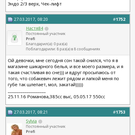
Эндо 2/3 верх, Чек-лифт
27.03.2017, 08:20
#
1752
Настя84
Постоянный участник
Profi
Благодарил(а): 0 раз(а)
Поблагодарили: 8 раз(а) в 8 сообщениях
Ой девочки, мне сегодня сон такой снился, что я в
магазине шикарного белья, и все моего размера, и я
такая счастливая во сне))) и вдруг просыпаюсь от
того, что собакевич лежит рядом и лапкой меня по
губе так шлепает, мол, закатай)))))
__________________
25.11.16 Романова,385сс выс, 05.05.17 550сс
27.03.2017, 08:21
#
1753
Sylvia
Постоянный участник
Profi