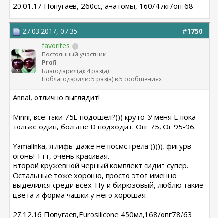
20.01.17 Попугаев, 260cc, анатомы, 160/47кг/опг68
27.03.2017, 07:35
#
1750
favorites
Постоянный участник
Profi
Благодарил(а): 4 раз(а)
Поблагодарили: 5 раз(а) в 5 сообщениях
Annal, отлично выглядит!
Minni, все таки 75Е подошел?))) круто. У меня Е пока
только один, больше D подходит. Опг 75, Ог 95-96.
Yamalinka, я лифы даже не посмотрела ))))), фигурв
огонь! Ттт, очень красивая.
Второй кружевной черный комплект сидит супер.
Остальные тоже хорошо, просто этот именно
выделился среди всех. Ну и бирюзовый, люблю такие
цвета и форма чашки у него хорошая.
__________________
27.12.16 Попугаев,Eurosilicone 450мл,168/опг78/63