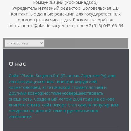
коммуникаций (Роскомнадзор).
Учредитель и главный редактор: Воловельская Е.В.
Контактные данные редакции для государственных
органов (в том числе, для Роскомнадзора): эл.
почта admin@plastic-surgeon.ru ; тел.: +7 (915) 045-66-54
О нас
Сайт “Plastic-Surgeon.Ru” (Пластик-Серджен.Ру) для
интересующихся пластической хирургией,
косметологией, эстетической стоматологией и
другими возможностями усовершенствовать
внешность. Созданный летом 2004 года на основе
личного опыта, сайт вскоре стал самым популярным
ресурсом по данной теме в русскоязычном
интернете.