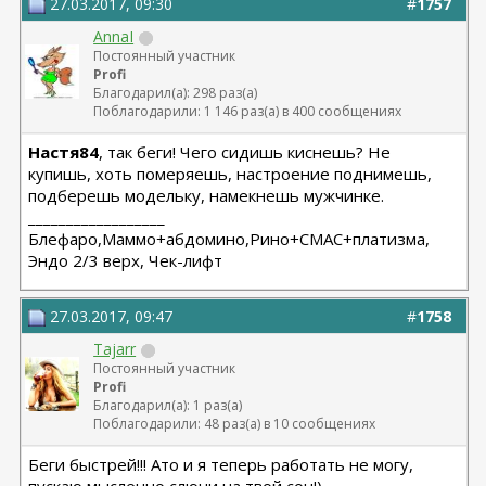
27.03.2017, 09:30
#
1757
AnnaI
Постоянный участник
Profi
Благодарил(а): 298 раз(а)
Поблагодарили: 1 146 раз(а) в 400 сообщениях
Настя84
, так беги! Чего сидишь киснешь? Не
купишь, хоть померяешь, настроение поднимешь,
подберешь модельку, намекнешь мужчинке.
__________________
Блефаро,Маммо+абдомино,Рино+СМАС+платизма,
Эндо 2/3 верх, Чек-лифт
27.03.2017, 09:47
#
1758
Tajarr
Постоянный участник
Profi
Благодарил(а): 1 раз(а)
Поблагодарили: 48 раз(а) в 10 сообщениях
Беги быстрей!!! Ато и я теперь работать не могу,