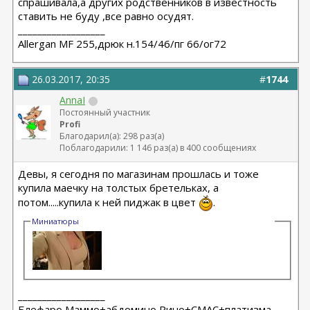
спрашивала,а других родственников в известность
ставить не буду ,все равно осудят.
__________________
Allergan MF 255,дрюк н.154/46/пг 66/ог72
26.03.2017, 20:35
#
1744
AnnaI
Постоянный участник
Profi
Благодарил(а): 298 раз(а)
Поблагодарили: 1 146 раз(а) в 400 сообщениях
Девы, я сегодня по магазинам прошлась и тоже
купила маечку на толстых бретельках, а
потом.....купила к ней пиджак в цвет
.
Миниатюры
__________________
Блефаро,Маммо+абдомино,Рино+СМАС+платизма,