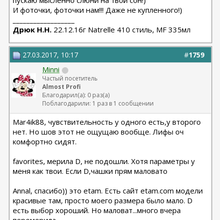
пускаю мысленно слюни на твой сон!)
И фоточки, фоточки нам!!! Даже не купленного!)
__________________
Дрюк Н.Н.
22.12.16г Natrelle 410 стиль, MF 335мл
27.03.2017, 10:17
#
1759
Minni
Частый посетитель
Almost Profi
Благодарил(а): 0 раз(а)
Поблагодарили: 1 раз в 1 сообщении
Mar4ik88, чувствительность у одного есть,у второго
нет. Но шов этот не ощущаю вообще. Лифы оч
комфортно сидят.
favorites, мерила D, не подошли. Хотя параметры у
меня как твои. Если D,чашки прям маловато
Annal, спасибо)) это etam. Есть сайт etam.com модели
красивые там, просто моего размера было мало. D
есть выбор хороший. Но маловат...много вчера