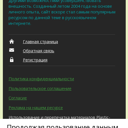
другими возможностями усовершенствовать
внешность. Созданный летом 2004 года на основе
личного опыта, сайт вскоре стал самым популярным
ресурсом по данной теме в русскоязычном
интернете.
Главная страница
Обратная связь
Регистрация
Политика конфиденциальности
Пользовательское соглашение
Согласие
Реклама на нашем ресурсе
Использование и перепечатка материалов Plastic-
Surgeon.Ru возможны только с письменного
Продолжая пользование данным
разрешения администрации и при наличии