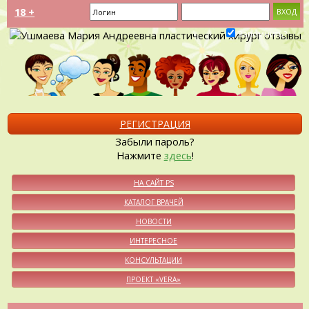
18 +
Запомнить?
РЕГИСТРАЦИЯ
Забыли пароль?
Нажмите
здесь
!
НА САЙТ PS
КАТАЛОГ ВРАЧЕЙ
НОВОСТИ
ИНТЕРЕСНОЕ
КОНСУЛЬТАЦИИ
ПРОЕКТ «VERA»