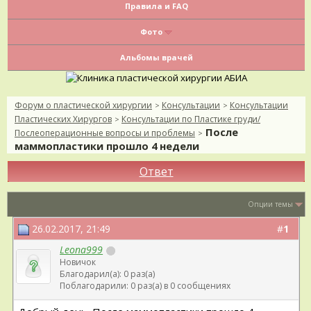
Правила и FAQ
Фото
Альбомы врачей
Форум о пластической хирургии
Консультации
Консультации
>
>
Пластических Хирургов
Консультации по Пластике груди/
>
После
Послеоперационные вопросы и проблемы
>
маммопластики прошло 4 недели
Ответ
Опции темы
26.02.2017, 21:49
#
1
Leona999
Новичок
Благодарил(а): 0 раз(а)
Поблагодарили: 0 раз(а) в 0 сообщениях