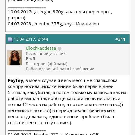
__________________
10.04.2017г.,allergan 370g, анатомы (переворот,
разрыв)
04.07.2023., mentor 375g, круг, Исмагилов
13.04.2017, 21:44
#
311
Ellochkaodessa
Постоянный участник
Profi
Благодарил(а): 0 раз(а)
Поблагодарили: 1 раз в 1 сообщении
Feyfey
, в моем случае я весь месяц не спала...пока
компру носила...исключением было первые дней
5...спала, как убитая, а потом только мучалась...а как на
работу вышла так вообще каторга..ночь не спать, а
потом 12 часов на работе, а потом опять не спать...))
веселилась во всю)) в период реабы физически я
легко отделалась, единственная проблема была -
сон...точнее его отсутствие..)
__________________
01.03.2017, Mentor 270cc, Кадочников С.В.