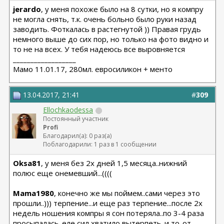
jerardo
, у меня похоже было на 8 сутки, но я компру
не могла снять, т.к. очень больно было руки назад
заводить. Фоткалась в растегнутой )) Правая грудь
немного выше до сих пор, но только на фото видно и
то не на всех. У тебя надеюсь все выровняется
__________________
Мамо 11.01.17, 280мл. евросиликон + менто
13.04.2017, 21:41
#
309
Ellochkaodessa
Постоянный участник
Profi
Благодарил(а): 0 раз(а)
Поблагодарили: 1 раз в 1 сообщении
Oksa81
, у меня без 2х дней 1,5 месяца..нижний
полюс еще онемевший...((((
Mama1980
, конечно же мы поймем..сами через это
прошли..))) терпение...и еще раз терпение...после 2х
недель ношения компры я сон потеряла..по 3-4 раза
просыпалась..еле сил хватило вытерпеть..и то..от