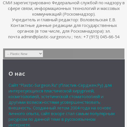
СМИ зарегистрировано Федеральной службой по надзору в
сфере связи, информационных технологий и массовых
коммуникаций (Роскомнадзор).
Учредитель и главный редактор: Воловельская Е.В.
Контактные данные редакции для государственных
органов (в том числе, для Роскомнадзора): эл.
почта admin@plastic-surgeon.ru ; тел.: +7 (915) 045-66-54
О нас
Сайт “Plastic-Surgeon.Ru” (Пластик-Серджен.Ру) для
интересующихся пластической хирургией,
косметологией, эстетической стоматологией и
другими возможностями усовершенствовать
внешность. Созданный летом 2004 года на основе
личного опыта, сайт вскоре стал самым популярным
ресурсом по данной теме в русскоязычном
интернете.