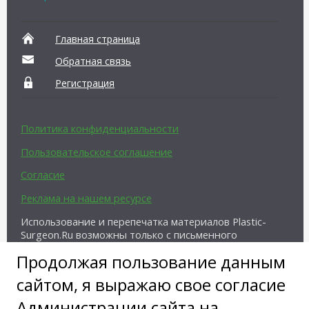
Главная страница
Обратная связь
Регистрация
Политика конфиденциальности
Пользовательское соглашение
Согласие
Реклама на нашем ресурсе
Использование и перепечатка материалов Plastic-
Surgeon.Ru возможны только с письменного
разрешения администрации и при наличии
Продолжая пользование данным
активной ссылки на источник.
сайтом, я выражаю свое согласие
Администрации сайта на