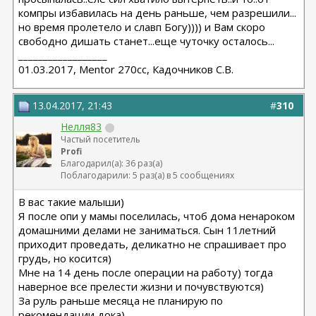
компры избавилась на день раньше, чем разрешили...
но время пролетело и славп Богу)))) и Вам скоро
свободно дишать станет...еще чуточку осталось...
__________________
01.03.2017, Mentor 270cc, Кадочников С.В.
13.04.2017, 21:43
#
310
Нелля83
Частый посетитель
Profi
Благодарил(а): 36 раз(а)
Поблагодарили: 5 раз(а) в 5 сообщениях
В вас такие малыши)
Я после опи у мамы поселилась, чтоб дома ненароком
домашними делами не заниматься. Сын 11летний
приходит проведать, деликатно не спрашивает про
грудь, но косится)
Мне на 14 день после операции на работу) тогда
наверное все прелести жизни и почувствуются)
За руль раньше месяца не планирую по
рекомендации дока)