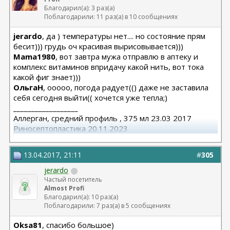
Благодарил(а): 3 раз(а)
Поблагодарили: 11 раз(а) в 10 сообщениях
jerardo
, да ) температуры нет.... но состояние прям
бесит))) грудь оч красивая вырисовывается)))
Mama1980
, вот завтра мужа отправлю в аптеку и
комплекс витаминов впридачу какой нить, вот тока
какой фиг знает)))
ОльгаН
, ооооо, погода радует(() даже не заставила
себя сегодня выйти(( хочется уже тепла;)
__________________
Аллерган, средний профиль , 375 мл 23.03 2017
Риносептопластика 20.11.2023
Матива 320 24.06.2025
вторичная ринопластик 24.06.2025
13.04.2017, 21:11
#
305
jerardo
Частый посетитель
Almost Profi
Благодарил(а): 10 раз(а)
Поблагодарили: 7 раз(а) в 5 сообщениях
Oksa81
, спасибо большое)