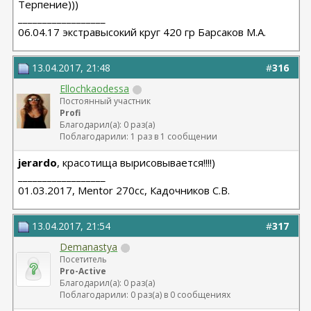
Терпение)))
__________________
06.04.17 экстравысокий круг 420 гр Барсаков М.А.
13.04.2017, 21:48
#
316
Ellochkaodessa
Постоянный участник
Profi
Благодарил(а): 0 раз(а)
Поблагодарили: 1 раз в 1 сообщении
jerardo
, красотища вырисовывается!!!!)
__________________
01.03.2017, Mentor 270cc, Кадочников С.В.
13.04.2017, 21:54
#
317
Demanastya
Посетитель
Pro-Active
Благодарил(а): 0 раз(а)
Поблагодарили: 0 раз(а) в 0 сообщениях