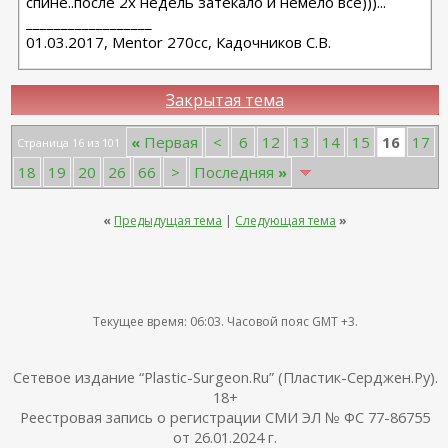
спине..после 2х недель затекало и немело все)))...
__________________
01.03.2017, Mentor 270cc, Кадочников С.В.
Закрытая тема
16
«
Первая
<
6
12
13
14
15
17
Страница 16 из 101
18
19
20
26
66
>
Последняя
»
«
Предыдущая тема
|
Следующая тема
»
Текущее время:
06:03
. Часовой пояс GMT +3.
Сетевое издание “Plastic-Surgeon.Ru” (Пластик-Серджен.Ру).
18+
Реестровая запись о регистрации СМИ ЭЛ № ФС 77-86755
от 26.01.2024 г.