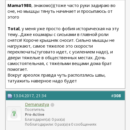
Mama1980
, знакомо))(тоже часто руки задираю во
сне, но мышцы тянуть начинает и просыпаюсь от
этого
Total
, у меня уже просто фобия историческая на эту
тему...Даже кошмары с сиськами в главной роли
снятся! Короче крышняк сносит. Сильно мышцы не
нагружают, самое тяжелое это скорости
переключать(туговато идет, с усилением надо), и
двери тяжелые в общественных местах. Дочь
самостоятельная, с тяжёлыми вещами дома брат
помогает.
Вокруг ареолок правда чуть расползлись швы,
татуажить наверное надо будет
13.04.2017, 21:34
#
308
Demanastya
Посетитель
Pro-Active
Благодарил(а): 0 раз(а)
Поблагодарили: 0 раз(а) в 0 сообщениях