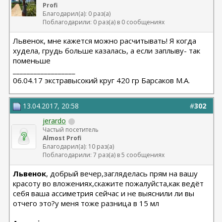
Profi
Благодарил(а): 0 раз(а)
Поблагодарили: 0 раз(а) в 0 сообщениях
Львенок, мне кажется можно расчитывать! Я когда
худела, грудь больше казалась, а если заплыву- так
поменьше
__________________
06.04.17 экстравысокий круг 420 гр Барсаков М.А.
13.04.2017, 20:58
#
302
jerardo
Частый посетитель
Almost Profi
Благодарил(а): 10 раз(а)
Поблагодарили: 7 раз(а) в 5 сообщениях
Львенок
, добрый вечер,загляделась прям на вашу
красоту во вложениях,скажите пожалуйста,как ведёт
себя ваша ассиметрия сейчас и не выяснили ли вы
отчего это?у меня тоже разница в 15 мл