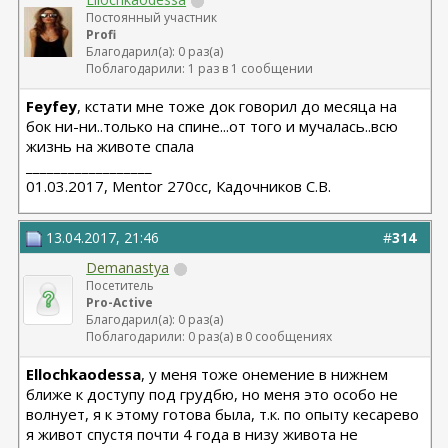
Постоянный участник
Profi
Благодарил(а): 0 раз(а)
Поблагодарили: 1 раз в 1 сообщении
Feyfey
, кстати мне тоже док говорил до месяца на
бок ни-ни..только на спине...от того и мучалась..всю
жизнь на животе спала
__________________
01.03.2017, Mentor 270cc, Кадочников С.В.
13.04.2017, 21:46
#
314
Demanastya
Посетитель
Pro-Active
Благодарил(а): 0 раз(а)
Поблагодарили: 0 раз(а) в 0 сообщениях
Ellochkaodessa
, у меня тоже онемение в нижнем
ближе к доступу под грудбю, но меня это особо не
волнует, я к этому готова была, т.к. по опыту кесарево
я живот спустя почти 4 года в низу живота не