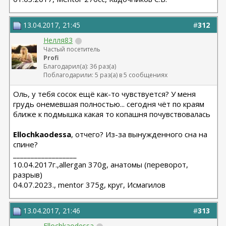
13.04.2017, 21:45
#
312
Нелля83
Частый посетитель
Profi
Благодарил(а): 36 раз(а)
Поблагодарили: 5 раз(а) в 5 сообщениях
Оль, у тебя сосок ещё как-то чувствуется? У меня
грудь онемевшая полностью... сегодня чёт по краям
ближе к подмышка какая то копашня почувствовалась
Ellochkaodessa
, отчего? Из-за вынужденного сна на
спине?
__________________
10.04.2017г.,allergan 370g, анатомы (переворот,
разрыв)
04.07.2023., mentor 375g, круг, Исмагилов
13.04.2017, 21:46
#
313
Ellochkaodessa