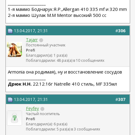
__________________
1-я маммо Боднарук Я.Р.,Allergan 410 335 mf и 320 mm
2-я маммо Шулак М.М Mentor высокий 500 сс
13.04.2017, 21:31
#
306
Tajarr
Постоянный участник
Profi
Благодарил(а): 1 раз(а)
Поблагодарили: 48 раз(а) в 10 сообщениях
Armonia она родимая), ну и восстановление сосудов
__________________
Дрюк Н.Н.
22.12.16г Natrelle 410 стиль, MF 335мл
13.04.2017, 21:31
#
307
Feyfey
Частый посетитель
Profi
Благодарил(а): 6 раз(а)
Поблагодарили: 5 раз(а) в 3 сообщениях