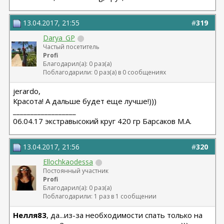
13.04.2017, 21:55
#
319
Darya_GP
Частый посетитель
Profi
Благодарил(а): 0 раз(а)
Поблагодарили: 0 раз(а) в 0 сообщениях
jerardo,
Красота! А дальше будет еще лучше!)))
__________________
06.04.17 экстравысокий круг 420 гр Барсаков М.А.
13.04.2017, 21:56
#
320
Ellochkaodessa
Постоянный участник
Profi
Благодарил(а): 0 раз(а)
Поблагодарили: 1 раз в 1 сообщении
Нелля83
, да...из-за необходимости спать только на