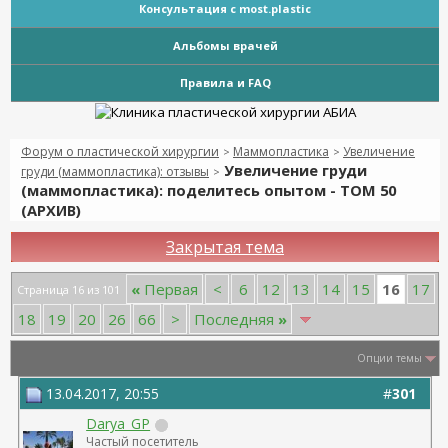
Консультация с most.plastic
Альбомы врачей
Правила и FAQ
Форум о пластической хирургии
Маммопластика
Увеличение
>
>
Увеличение груди
груди (маммопластика): отзывы
>
(маммопластика): поделитесь опытом - ТОМ 50
(АРХИВ)
Закрытая тема
16
«
Первая
<
6
12
13
14
15
17
Страница 16 из 101
18
19
20
26
66
>
Последняя
»
Опции темы
13.04.2017, 20:55
#
301
Darya_GP
Частый посетитель