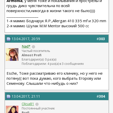
Armonia
, у меня тоже и покалывания и прострелы и
грудь дико чувствительна по всей
поверхности,никогда в жизни такого не было))))
__________________
1-я маммо Боднарук Я.Р.,Allergan 410 335 mf и 320 mm
2-я маммо Шулак М.М Mentor высокий 500 сс
13.04.2017, 20:59
#
303
Nad*
Частый посетитель
Almost Profi
Благодарил(а): 0 раз(а)
Поблагодарили: 4 раз(а) в 3 сообщениях
Esche, Тоже рассматриваю его клинику, но у него не
потяну(( вот пока думаю, кого выбрать Егорову или
Семенову. Слышали что-нибудь о них?
13.04.2017, 21:11
#
304
Oksa81
Постоянный участник
Profi