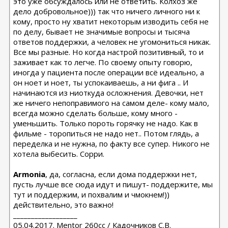
это уже обсуждалось или не ответить. Колхоз же
дело добровольное))) так что ничего личного ни к
кому, просто ну хватит некоторым изводить себя не
по делу, бывает не значимые вопросы и тысяча
ответов поддержки, а человек не угомониться никак.
Все мы разные. Но когда настрой позитивный, то и
заживает как то легче. По своему опыту говорю,
иногда у пациента после операции всё идеально, а
он ноет и ноет, ты успокаиваешь, а ни фига .. И
начинаются из ниоткуда осложнения. Девочки, нет
же ничего непоправимого на самом деле- кому мало,
всегда можно сделать больше, кому много -
уменьшить. Только пороть горячку не надо. Как в
фильме - торопиться не надо нет.. Потом глядь, а
переделка и не нужна, по факту все супер. Никого не
хотела выбесить. Сорри.
Armonia
, да, согласна, если дома поддержки нет,
пусть лучше все сюда идут и пишут- поддержите, мы
тут и поддержим, и похвалим и чмокнем!))
действительно, это важно!
__________________
05.04.2017. Mentor 260cc / Кадочников С.В.