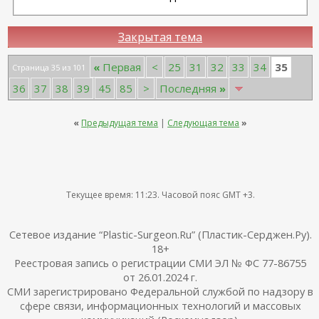
Закрытая тема
35
«
Первая
<
25
31
32
33
34
Страница 35 из 101
36
37
38
39
45
85
>
Последняя
»
«
Предыдущая тема
|
Следующая тема
»
Текущее время:
11:23
. Часовой пояс GMT +3.
Сетевое издание “Plastic-Surgeon.Ru” (Пластик-Серджен.Ру).
18+
Реестровая запись о регистрации СМИ ЭЛ № ФС 77-86755
от 26.01.2024 г.
СМИ зарегистрировано Федеральной службой по надзору в
сфере связи, информационных технологий и массовых