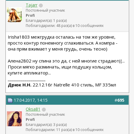
Tajarr
Постоянный участник
Profi
Благодарил(а): 1 раз(а)
Поблагодарили: 48 раз(а) в 10 сообщениях
Irisha1803 межгрудка осталась на том же уровне,
просто контур понемногу сглаживаться. А компра -
она прям вжимает у меня грудь, очень тесно)
Алена2802 ну спина это да, с ней многие страдают((...
Проси мягко разминать, ищи подушку кольцом,
купите аппликатор...
__________________
Дрюк Н.Н.
22.12.16г Natrelle 410 стиль, MF 335мл
17.04.2017, 14:15
#
695
Oksa81
Постоянный участник
Profi
Благодарил(а): 3 раз(а)
Поблагодарили: 11 раз(а) в 10 сообщениях