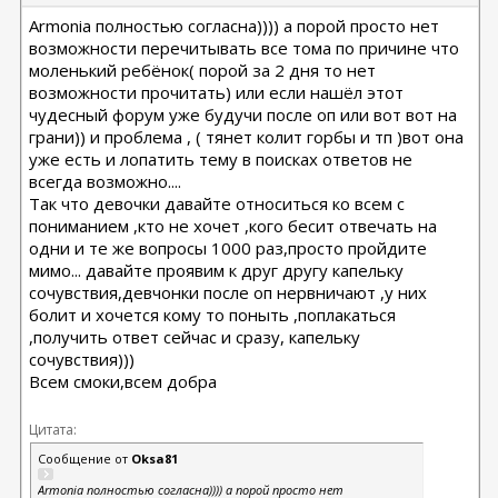
Armonia полностью согласна)))) а порой просто нет
возможности перечитывать все тома по причине что
моленький ребёнок( порой за 2 дня то нет
возможности прочитать) или если нашёл этот
чудесный форум уже будучи после оп или вот вот на
грани)) и проблема , ( тянет колит горбы и тп )вот она
уже есть и лопатить тему в поисках ответов не
всегда возможно....
Так что девочки давайте относиться ко всем с
пониманием ,кто не хочет ,кого бесит отвечать на
одни и те же вопросы 1000 раз,просто пройдите
мимо... давайте проявим к друг другу капельку
сочувствия,девчонки после оп нервничают ,у них
болит и хочется кому то поныть ,поплакаться
,получить ответ сейчас и сразу, капельку
сочувствия)))
Всем смоки,всем добра
Цитата:
Сообщение от
Oksa81
Armonia полностью согласна)))) а порой просто нет