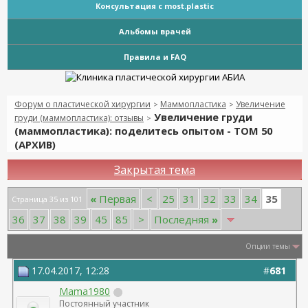
Консультация с most.plastic
Альбомы врачей
Правила и FAQ
Форум о пластической хирургии
Маммопластика
Увеличение
>
>
Увеличение груди
груди (маммопластика): отзывы
>
(маммопластика): поделитесь опытом - ТОМ 50
(АРХИВ)
Закрытая тема
35
«
Первая
<
25
31
32
33
34
Страница 35 из 101
36
37
38
39
45
85
>
Последняя
»
Опции темы
17.04.2017, 12:28
#
681
Mama1980
Постоянный участник