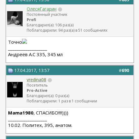
ОлесяГагарин
Постоянный участник
Profi
Благодарил(а): 106 раз(а)
Поблагодарили: 94 раз(а) в 51 сообщениях
Точно
__________________
Андреев А.С 335, 345 мл
17.04.2017, 13:57
#
690
vredina08
Посетитель
Pro-Active
Благодарил(а): 0 раз(а)
Поблагодарили: 1 раз в 1 сообщении
Mama1980
, СПАСИБО!!!!))))
__________________
10.02. Политех, 395, анатом.