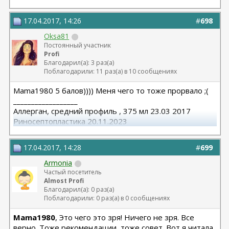
17.04.2017, 14:26
#
698
Oksa81
Постоянный участник
Profi
Благодарил(а): 3 раз(а)
Поблагодарили: 11 раз(а) в 10 сообщениях
Mama1980 5 балов)))) Меня чего то тоже прорвало ;(
__________________
Аллерган, средний профиль , 375 мл 23.03 2017
Риносептопластика 20.11.2023
Матива 320 24.06.2025
вторичная ринопластик 24.06.2025
17.04.2017, 14:28
#
699
Armonia
Частый посетитель
Almost Profi
Благодарил(а): 0 раз(а)
Поблагодарили: 0 раз(а) в 0 сообщениях
Mama1980
, Это чего это зря! Ничего не зря. Все
верно. Тоже рекомендации, тоже совет. Вот я читала