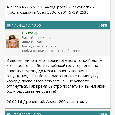
__________________
Allergan N-27-MF135-420g. рост170вес58опг75.
Поблагодарить Сбер 5336-6901-5739-2533
17.04.2017, 13:50
#
688
СВита
Частый посетитель
Almost Profi
Благодарил(а): 2 раз(а)
Поблагодарили: 1 раз в 1 сообщении
Девочки, миленькие- терпите) у кого соски болят у
кого просто все болит, набирайтесь терпения на
парочку недель, до месяца очень неприятные
ощущения, если болит, растегивайте на минутку
компру, после этого легчает)) вы не успеете
оглянуться, как время быстро пролетит и вы никакой
боли ощущать не будете)
__________________
26.09.16 Древецкий, Арион 260 сс анатомы
17.04.2017, 13:50
#
689