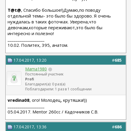
T@t@
, Спасибо большое!)Думаю,по поводу
отдельной темы- это было бы здорово. Я очень
нуждалась в таких фоточках. Уверена,что
девочкам,которые переживают,это было бы
интересно и полезно!
__________________
10.02. Политех, 395, анатом.
17.04.2017, 13:20
#
685
Mama1980
Постоянный участник
Profi
Благодарил(а): 0 раз(а)
Поблагодарили: 1 раз в 1 сообщении
vredina08
, ого! Молодец, крутяшка!))
__________________
05.04.2017. Mentor 260cc / Кадочников С.В.
17.04.2017, 13:36
#
686