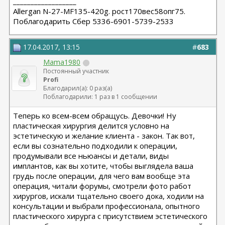
__________________
Allergan N-27-MF135-420g. рост170вес58опг75.
Поблагодарить Сбер 5336-6901-5739-2533
17.04.2017, 13:15
#
683
Mama1980
Постоянный участник
Profi
Благодарил(а): 0 раз(а)
Поблагодарили: 1 раз в 1 сообщении
Теперь ко всем-всем обращусь. Девочки! Ну
пластическая хирургия делится условно на
эстетическую и желание клиента - закон. Так вот,
если вы сознательно подходили к операции,
продумывали все ньюансы и детали, виды
имплантов, как вы хотите, чтобы выглядела ваша
грудь после операции, для чего вам вообще эта
операция, читали форумы, смотрели фото работ
хирургов, искали тщательно своего дока, ходили на
консультации и выбрали профессионала, опытного
пластического хирурга с присутствием эстетического