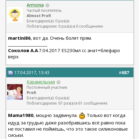
Armonia
Частый посетитель
Almost Profi
Благодарил(а): 0 раз(а)
Поблагодарили: 0 раз(а) в 0 сообщениях
martini86
, вот да. Очень болят прям.
__________________
Соколов А.А
.7.04.2017 ES230мл сс анат+блефаро
верх
17.04.2017, 13:43
#
687
Карамельная
Постоянный участник
Profi
Благодарил(а): 0 раз(а)
Поблагодарили: 67 раз(а) в 61 сообщениях
Mama1980
, мощно задвинула.
Только вот когда
идуд за грудью даже разобравшись всё равно пока
не поставил не поймёшь, что это такое силиконовые
сиськи.