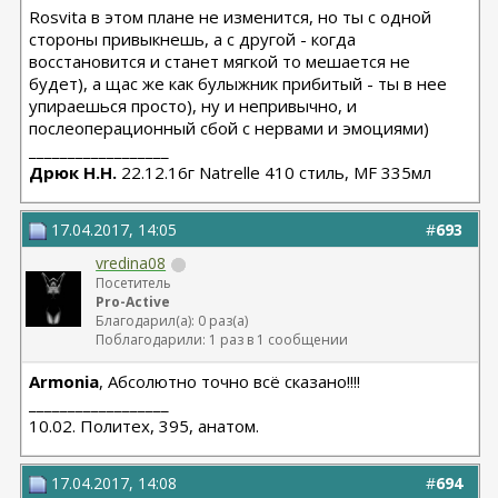
Rosvita в этом плане не изменится, но ты с одной
стороны привыкнешь, а с другой - когда
восстановится и станет мягкой то мешается не
будет), а щас же как булыжник прибитый - ты в нее
упираешься просто), ну и непривычно, и
послеоперационный сбой с нервами и эмоциями)
__________________
Дрюк Н.Н.
22.12.16г Natrelle 410 стиль, MF 335мл
17.04.2017, 14:05
#
693
vredina08
Посетитель
Pro-Active
Благодарил(а): 0 раз(а)
Поблагодарили: 1 раз в 1 сообщении
Armonia
, Абсолютно точно всё сказано!!!!
__________________
10.02. Политех, 395, анатом.
17.04.2017, 14:08
#
694