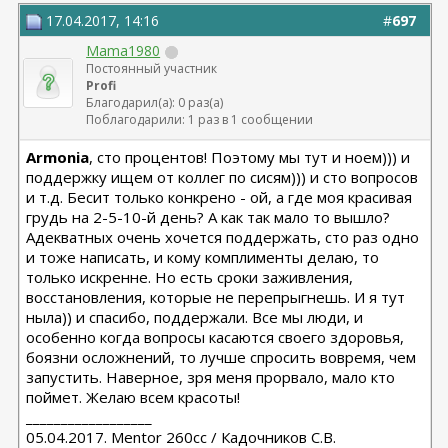
17.04.2017, 14:16
#
697
Mama1980
Постоянный участник
Profi
Благодарил(а): 0 раз(а)
Поблагодарили: 1 раз в 1 сообщении
Armonia
, сто процентов! Поэтому мы тут и ноем))) и
поддержку ищем от коллег по сисям))) и сто вопросов
и т.д. Бесит только конкрено - ой, а где моя красивая
грудь на 2-5-10-й день? А как так мало то вышло?
Адекватных очень хочется поддержать, сто раз одно
и тоже написать, и кому комплименты делаю, то
только искренне. Но есть сроки заживления,
восстановления, которые не перепрыгнешь. И я тут
ныла)) и спасибо, поддержали. Все мы люди, и
особенно когда вопросы касаются своего здоровья,
боязни осложнений, то лучше спросить вовремя, чем
запустить. Наверное, зря меня прорвало, мало кто
поймет. Желаю всем красоты!
__________________
05.04.2017. Mentor 260cc / Кадочников С.В.