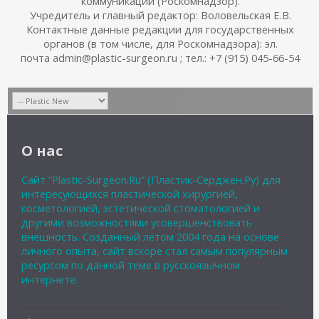
коммуникаций (Роскомнадзор).
Учредитель и главный редактор: Воловельская Е.В.
Контактные данные редакции для государственных
органов (в том числе, для Роскомнадзора): эл.
почта admin@plastic-surgeon.ru ; тел.: +7 (915) 045-66-54
О нас
Сайт “Plastic-Surgeon.Ru” (Пластик-Серджен.Ру) для
интересующихся пластической хирургией,
косметологией, эстетической стоматологией и
другими возможностями усовершенствовать
внешность. Созданный летом 2004 года на основе
личного опыта, сайт вскоре стал самым популярным
ресурсом по данной теме в русскоязычном
интернете.