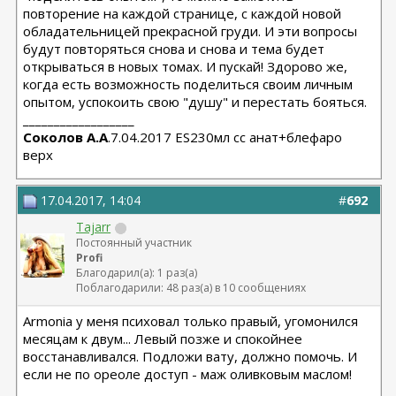
повторение на каждой странице, с каждой новой
обладательницей прекрасной груди. И эти вопросы
будут повторяться снова и снова и тема будет
открываться в новых томах. И пускай! Здорово же,
когда есть возможность поделиться своим личным
опытом, успокоить свою "душу" и перестать бояться.
__________________
Соколов А.А
.7.04.2017 ES230мл сс анат+блефаро
верх
17.04.2017, 14:04
#
692
Tajarr
Постоянный участник
Profi
Благодарил(а): 1 раз(а)
Поблагодарили: 48 раз(а) в 10 сообщениях
Armonia у меня психовал только правый, угомонился
месяцам к двум... Левый позже и спокойнее
восстанавливался. Подложи вату, должно помочь. И
если не по ореоле доступ - маж оливковым маслом!