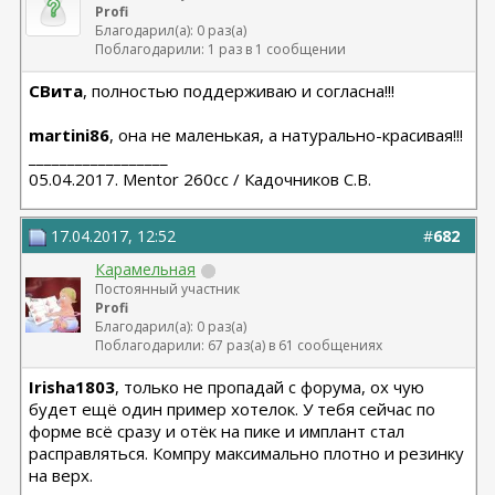
Profi
Благодарил(а): 0 раз(а)
Поблагодарили: 1 раз в 1 сообщении
СВита
, полностью поддерживаю и согласна!!!
martini86
, она не маленькая, а натурально-красивая!!!
__________________
05.04.2017. Mentor 260cc / Кадочников С.В.
17.04.2017, 12:52
#
682
Карамельная
Постоянный участник
Profi
Благодарил(а): 0 раз(а)
Поблагодарили: 67 раз(а) в 61 сообщениях
Irisha1803
, только не пропадай с форума, ох чую
будет ещё один пример хотелок. У тебя сейчас по
форме всё сразу и отёк на пике и имплант стал
расправляться. Компру максимально плотно и резинку
на верх.