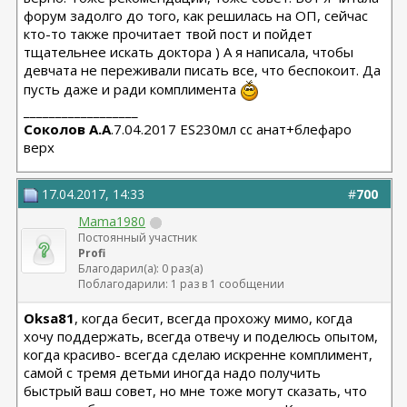
форум задолго до того, как решилась на ОП, сейчас
кто-то также прочитает твой пост и пойдет
тщательнее искать доктора ) А я написала, чтобы
девчата не переживали писать все, что беспокоит. Да
пусть даже и ради комплимента
__________________
Соколов А.А
.7.04.2017 ES230мл сс анат+блефаро
верх
17.04.2017, 14:33
#
700
Mama1980
Постоянный участник
Profi
Благодарил(а): 0 раз(а)
Поблагодарили: 1 раз в 1 сообщении
Oksa81
, когда бесит, всегда прохожу мимо, когда
хочу поддержать, всегда отвечу и поделюсь опытом,
когда красиво- всегда сделаю искренне комплимент,
самой с тремя детьми иногда надо получить
быстрый ваш совет, но мне тоже могут сказать, что