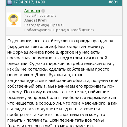
17.04.2017, 14:00
#
691
Armonia
Частый посетитель
Almost Profi
Благодарил(а): 0 раз(а)
Поблагодарили: 0 раз(а) в 0 сообщениях
О девчонки, все это, безусловно правда правдивая
(пардон за тавтологию). Благодаря интернету,
информационное поле широкое и у нас есть
прекрасная возможность подготовиться к своей
операции. Однако широкий потребительский опыт,
как бы не хотелось, сделать собственным просто
невозможно. Даже, буквально, ставь
энциклопедистом в выбранной области, получив свой
собственный опыт, мы начинаем его проживать по-
своему. Поэтому возникают все те же, набившие
оскомину вопросы: болит - не болит, а нормально ли
что чешется, а хорошо ли, что пока мало-много, а как
выглядит, а что думаете и тд и тп. И хочется
пообщаться и хочется поспрашивать и кому-то
поныть - поплакать. Если перечитать все темы
"поделитесь опытом", то можно заметить