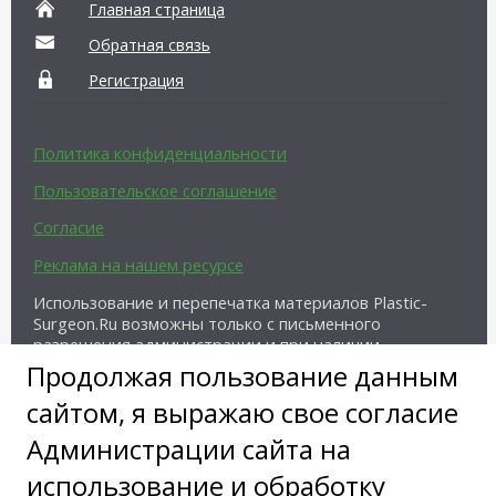
Главная страница
Обратная связь
Регистрация
Политика конфиденциальности
Пользовательское соглашение
Согласие
Реклама на нашем ресурсе
Использование и перепечатка материалов Plastic-
Surgeon.Ru возможны только с письменного
разрешения администрации и при наличии
активной ссылки на источник.
Продолжая пользование данным
сайтом, я выражаю свое согласие
Администрации сайта на
использование и обработку