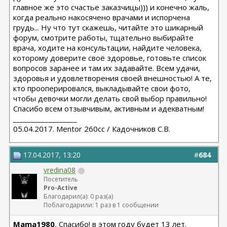
главное же это счастье заказчицы))) и конечно жаль,
когда реально накосячено врачами и испорчена
грудь... Ну что тут скажешь, читайте это шикарный
форум, смотрите работы, тщательно выбирайте
врача, ходите на консультации, найдите человека,
которому доверите своё здоровье, готовьте список
вопросов заранее и там их задавайте. Всем удачи,
здоровья и удовлетворения своей внешностью! А те,
кто прооперировался, выкладывайте свои фото,
чтобы девочки могли делать свой выбор правильно!
Спасибо всем отзывчивым, активным и адекватным!
__________________
05.04.2017. Mentor 260cc / Кадочников С.В.
17.04.2017, 13:20
#
684
vredina08
Посетитель
Pro-Active
Благодарил(а): 0 раз(а)
Поблагодарили: 1 раз в 1 сообщении
Mama1980
, Спасибо! в этом году будет 13 лет.