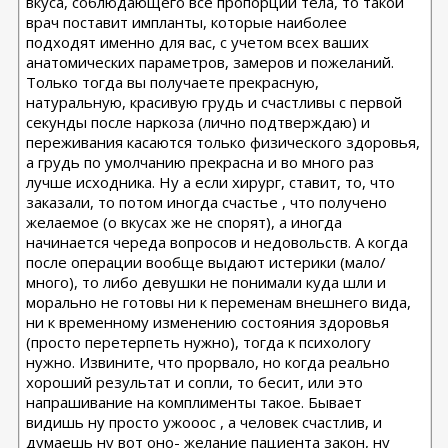
вкуса, соблюдающего все пропорции тела, то такой
врач поставит импланты, которые наиболее
подходят именно для вас, с учетом всех ваших
анатомических параметров, замеров и пожеланий.
Только тогда вы получаете прекрасную,
натуральную, красивую грудь и счастливы с первой
секунды после наркоза (лично подтверждаю) и
переживания касаются только физического здоровья,
а грудь по умолчанию прекрасна и во много раз
лучше исходника. Ну а если хирург, ставит, то, что
заказали, то потом иногда счастье , что получено
желаемое (о вкусах же не спорят), а иногда
начинается череда вопросов и недовольств. А когда
после операции вообще выдают истерики (мало/
много), то либо девушки не понимали куда шли и
морально не готовы ни к переменам внешнего вида,
ни к временному изменению состояния здоровья
(просто перетерпеть нужно), тогда к психологу
нужно. Извините, что прорвало, но когда реально
хороший результат и сопли, то бесит, или это
напрашивание на комплименты такое. Бывает
видишь ну просто ужооос , а человек счастлив, и
думаешь ну вот оно- желание пациента закон, ну