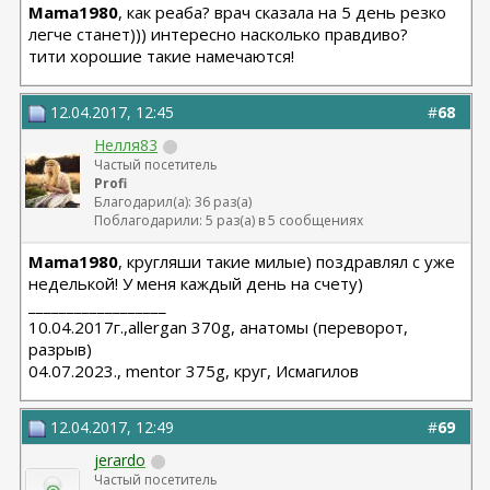
Mama1980
, как реаба? врач сказала на 5 день резко
легче станет))) интересно насколько правдиво?
тити хорошие такие намечаются!
12.04.2017, 12:45
#
68
Нелля83
Частый посетитель
Profi
Благодарил(а): 36 раз(а)
Поблагодарили: 5 раз(а) в 5 сообщениях
Mama1980
, кругляши такие милые) поздравлял с уже
неделькой! У меня каждый день на счету)
__________________
10.04.2017г.,allergan 370g, анатомы (переворот,
разрыв)
04.07.2023., mentor 375g, круг, Исмагилов
12.04.2017, 12:49
#
69
jerardo
Частый посетитель