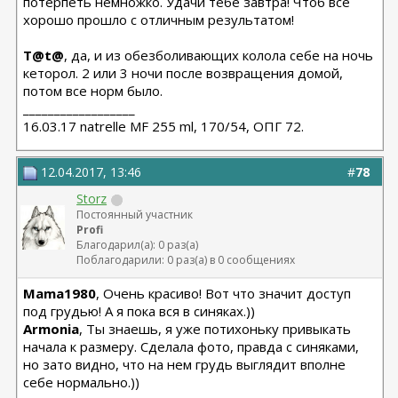
потерпеть немножко. Удачи тебе завтра! Чтоб все
хорошо прошло с отличным результатом!
T@t@
, да, и из обезболивающих колола себе на ночь
кеторол. 2 или 3 ночи после возвращения домой,
потом все норм было.
__________________
16.03.17 natrelle MF 255 ml, 170/54, ОПГ 72.
12.04.2017, 13:46
#
78
Storz
Постоянный участник
Profi
Благодарил(а): 0 раз(а)
Поблагодарили: 0 раз(а) в 0 сообщениях
Mama1980
, Очень красиво! Вот что значит доступ
под грудью! А я пока вся в синяках.))
Armonia
, Ты знаешь, я уже потихоньку привыкать
начала к размеру. Сделала фото, правда с синяками,
но зато видно, что на нем грудь выглядит вполне
себе нормально.))