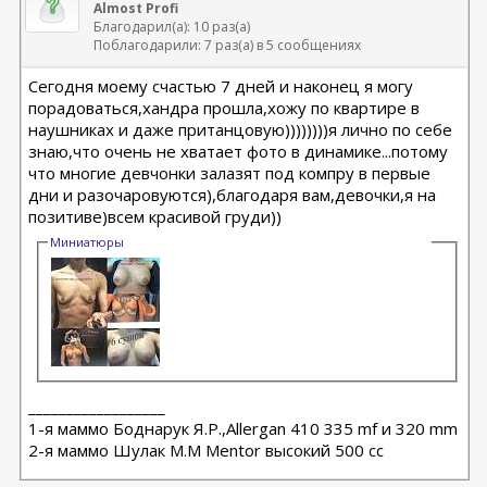
Almost Profi
Благодарил(а): 10 раз(а)
Поблагодарили: 7 раз(а) в 5 сообщениях
Сегодня моему счастью 7 дней и наконец я могу
порадоваться,хандра прошла,хожу по квартире в
наушниках и даже пританцовую))))))))я лично по себе
знаю,что очень не хватает фото в динамике...потому
что многие девчонки залазят под компру в первые
дни и разочаровуются),благодаря вам,девочки,я на
позитиве)всем красивой груди))
Миниатюры
__________________
1-я маммо Боднарук Я.Р.,Allergan 410 335 mf и 320 mm
2-я маммо Шулак М.М Mentor высокий 500 сс