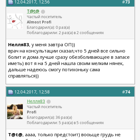
12.04.2017, 12:56
#
73
T@t@
Частый посетитель
Almost Profi
Благодарил(а): 0 раз(а)
Поблагодарили: 2 раз(а) в 2 сообщениях
Нелля83
, у меня завтра ОП))
врач на консультации сказал,что 5 дней все сильно
болит и дома лучше сразу обезболивающее в запасе
иметь) вот я на 5 дней нашла своим мелким нянек,
дальше надеюсь смогу потихоньку сама
справляться))
12.04.2017, 12:58
#
74
Нелля83
Частый посетитель
Profi
Благодарил(а): 36 раз(а)
Поблагодарили: 5 раз(а) в 5 сообщениях
T@t@
, аааа, только предстоит) вооьще грудь не