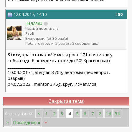
12.04.2017, 14:10
#
80
Нелля83
Частый посетитель
Profi
Благодарил(а): 36 раз(а)
Поблагодарили: 5 раз(а) в 5 сообщениях
Storz
, красота какая! У меня рост 171 почти как у
тебя, надо б похудеть тоже до 50! Красиво как)
__________________
10.04.2017г.,allergan 370g, анатомы (переворот,
разрыв)
04.07.2023., mentor 375g, круг, Исмагилов
Закрытая тема
4
<
1
2
3
5
6
7
8
14
54
Страница 4 из 101
>
Последняя
»