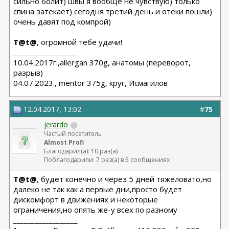
сильно болит) швы я вообще не чувствую) только
спина затекает) сегодня третий день и отеки пошли)
очень давят под компрой)
T@t@
, огромной тебе удачи!
__________________
10.04.2017г.,allergan 370g, анатомы (переворот,
разрыв)
04.07.2023., mentor 375g, круг, Исмагилов
12.04.2017, 13:02
#
75
jerardo
Частый посетитель
Almost Profi
Благодарил(а): 10 раз(а)
Поблагодарили: 7 раз(а) в 5 сообщениях
T@t@
, будет конечно и через 5 дней тяжеловато,но
далеко не так как а первые дни,просто будет
дискомфорт в движениях и некоторые
ограничения,но опять же-у всех по разному
__________________