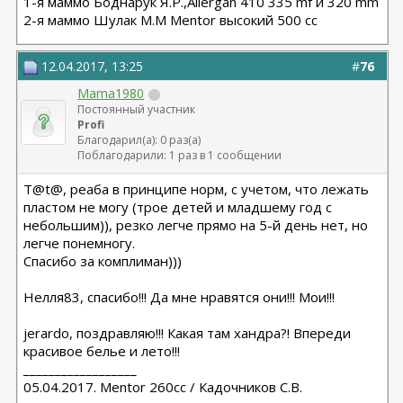
1-я маммо Боднарук Я.Р.,Allergan 410 335 mf и 320 mm
2-я маммо Шулак М.М Mentor высокий 500 сс
12.04.2017, 13:25
#
76
Mama1980
Постоянный участник
Profi
Благодарил(а): 0 раз(а)
Поблагодарили: 1 раз в 1 сообщении
T@t@, реаба в принципе норм, с учетом, что лежать
пластом не могу (трое детей и младшему год с
небольшим)), резко легче прямо на 5-й день нет, но
легче понемногу.
Спасибо за комплиман)))
Нелля83, спасибо!!! Да мне нравятся они!!! Мои!!!
jerardo, поздравляю!!! Какая там хандра?! Впереди
красивое белье и лето!!!
__________________
05.04.2017. Mentor 260cc / Кадочников С.В.