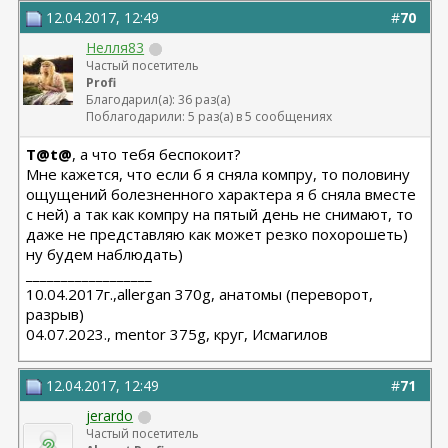
12.04.2017, 12:49
#
70
Нелля83
Частый посетитель
Profi
Благодарил(а): 36 раз(а)
Поблагодарили: 5 раз(а) в 5 сообщениях
T@t@
, а что тебя беспокоит?
Мне кажется, что если б я сняла компру, то половину
ощущений болезненного характера я б сняла вместе
с ней) а так как компру на пятый день не снимают, то
даже не представляю как может резко похорошеть)
ну будем наблюдать)
__________________
10.04.2017г.,allergan 370g, анатомы (переворот,
разрыв)
04.07.2023., mentor 375g, круг, Исмагилов
12.04.2017, 12:49
#
71
jerardo
Частый посетитель