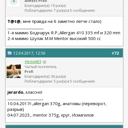
Almost Profi
Благодарил(а): 10 раз(а)
Поблагодарили: 7 раз(а) в 5 сообщениях
T@t@
, мне правда на 6 заметно легче стало)
__________________
1-я маммо Боднарук Я.Р.,Allergan 410 335 mf и 320 mm
2-я маммо Шулак М.М Mentor высокий 500 сс
12.04.2017, 12:56
#
72
Нелля83
Частый посетитель
Profi
Благодарил(а): 36 раз(а)
Поблагодарили: 5 раз(а) в 5 сообщениях
jerardo
, классно!
__________________
10.04.2017г.,allergan 370g, анатомы (переворот,
разрыв)
04.07.2023., mentor 375g, круг, Исмагилов