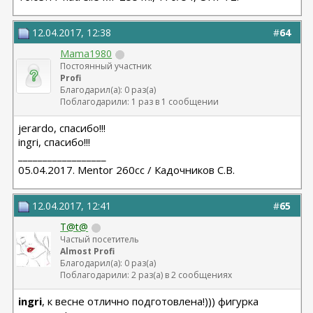
12.04.2017, 12:38
#
64
Mama1980
Постоянный участник
Profi
Благодарил(а): 0 раз(а)
Поблагодарили: 1 раз в 1 сообщении
jerardo, спасибо!!!
ingri, спасибо!!!
__________________
05.04.2017. Mentor 260cc / Кадочников С.В.
12.04.2017, 12:41
#
65
T@t@
Частый посетитель
Almost Profi
Благодарил(а): 0 раз(а)
Поблагодарили: 2 раз(а) в 2 сообщениях
ingri
, к весне отлично подготовлена!))) фигурка