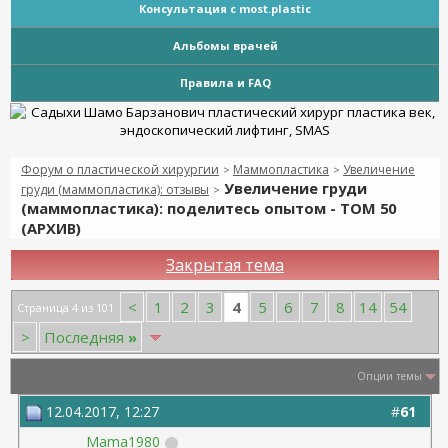
Консультация с most.plastic
Альбомы врачей
Правила и FAQ
Форум о пластической хирургии
Маммопластика
Увеличение
>
>
Увеличение груди
груди (маммопластика): отзывы
>
(маммопластика): поделитесь опытом - ТОМ 50
(АРХИВ)
Закрытая тема
4
<
1
2
3
5
6
7
8
14
54
Страница 4 из 101
>
Последняя
»
Опции темы
12.04.2017, 12:27
#
61
Mama1980