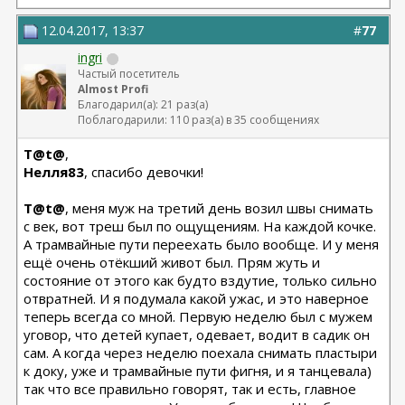
12.04.2017, 13:37
#
77
ingri
Частый посетитель
Almost Profi
Благодарил(а): 21 раз(а)
Поблагодарили: 110 раз(а) в 35 сообщениях
T@t@
,
Нелля83
, спасибо девочки!
T@t@
, меня муж на третий день возил швы снимать
с век, вот треш был по ощущениям. На каждой кочке.
А трамвайные пути переехать было вообще. И у меня
ещё очень отёкший живот был. Прям жуть и
состояние от этого как будто вздутие, только сильно
отвратней. И я подумала какой ужас, и это наверное
теперь всегда со мной. Первую неделю был с мужем
уговор, что детей купает, одевает, водит в садик он
сам. А когда через неделю поехала снимать пластыри
к доку, уже и трамвайные пути фигня, и я танцевала)
так что все правильно говорят, так и есть, главное