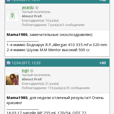
jerardo
Частый посетитель
Almost Profi
Благодарил(а): 10 раз(а)
Поблагодарили: 7 раз(а) в 5 сообщениях
Mama1980
, замечательные сиси,поздравляю)
__________________
1-я маммо Боднарук Я.Р.,Allergan 410 335 mf и 320 mm
2-я маммо Шулак М.М Mentor высокий 500 сс
12.04.2017, 12:33
#
63
ingri
Частый посетитель
Almost Profi
Благодарил(а): 21 раз(а)
Поблагодарили: 110 раз(а) в 35 сообщениях
Mama1980
, для недели отличный результат! Очень
красиво!
__________________
16.03.17 natrelle MF 255 ml, 170/54, ОПГ 72.