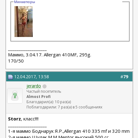
Миниатюры
__________________
Маммо, 3.04.17. Allergan 410MF, 295g.
170/50
12.04.2017, 13:58
#
79
jerardo
Частый посетитель
Almost Profi
Благодарил(а): 10 раз(а)
Поблагодарили: 7 раз(а) в 5 сообщениях
Storz
, класс!!!!
__________________
1-я маммо Боднарук Я.Р.,Allergan 410 335 mf и 320 mm
2-я маммо Шулак М.М Mentor высокий 500 сс