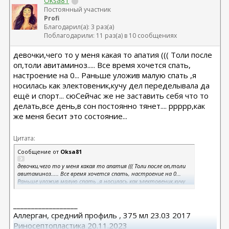
Oksa81
Постоянный участник
Profi
Благодарил(а): 3 раз(а)
Поблагодарили: 11 раз(а) в 10 сообщениях
девочки,чего то у меня какая то апатия ((( Толи после
оп,толи авитаминоз..... Все время хочется спать,
настроение на 0... Раньше уложив малую спать ,я
носилась как электовеник,кучу дел переделывала да
ещё и спорт... сюСейчас же не заставить себя что то
делать,все день,в сон постоянно тянет.... ррррр,как
же меня бесит это состояние...
Цитата:
Сообщение от
Oksa81
девочки,чего то у меня какая то апатия ((( Толи после оп,толи
авитаминоз..... Все время хочется спать, настроение на 0...
Раньше уложив малую спать ,я носилась как электовеник,кучу
дел переделывала да ещё и спорт... а сейчас же не заставить
себя что то делать,все лень,в сон постоянно тянет....
__________________
ррррр,как же меня бесит это состояние...
Аллерган, средний профиль , 375 мл 23.03 2017
Риносептопластика 20.11.2023