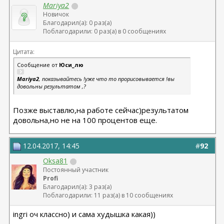
Mariya2
Новичок
Благодарил(а): 0 раз(а)
Поблагодарили: 0 раз(а) в 0 сообщениях
Цитата:
Сообщение от
Юси_лю
Mariya2
, показывайтесь !уже что то прорисовывается !вы
довольны результатом ,?
Позже выставлю,на работе сейчас)результатом
довольна,но не на 100 процентов еще.
12.04.2017, 14:45
#
92
Oksa81
Постоянный участник
Profi
Благодарил(а): 3 раз(а)
Поблагодарили: 11 раз(а) в 10 сообщениях
ingri оч классно) и сама худышка какая))