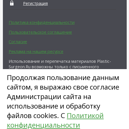
Регистрация
Политика конфиденциальности
Пользовательское соглашение
Согласие
Реклама на нашем ресурсе
Использование и перепечатка материалов Plastic-
Surgeon.Ru возможны только с письменного
разрешения администрации и при наличии
Продолжая пользование данным
активной ссылки на источник.
сайтом, я выражаю свое согласие
Администрации сайта на
использование и обработку
файлов cookies. С
Политикой
Copyright ©
конфиденциальности