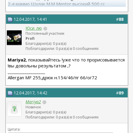
2-я маммо Шулак М.М Mentor высокий 500 сс
12.04.2017, 14:41
#
88
Юси_лю
Постоянный участник
Profi
Благодарил(а): 0 раз(а)
Поблагодарили: 0 раз(а) в 0 сообщениях
Mariya2
, показывайтесь !уже что то прорисовывается
!вы довольны результатом ,?
__________________
Allergan MF 255,дрюк н.154/46/пг 66/ог72
12.04.2017, 14:42
#
89
Mariya2
Новичок
Благодарил(а): 0 раз(а)
Поблагодарили: 0 раз(а) в 0 сообщениях
Цитата: