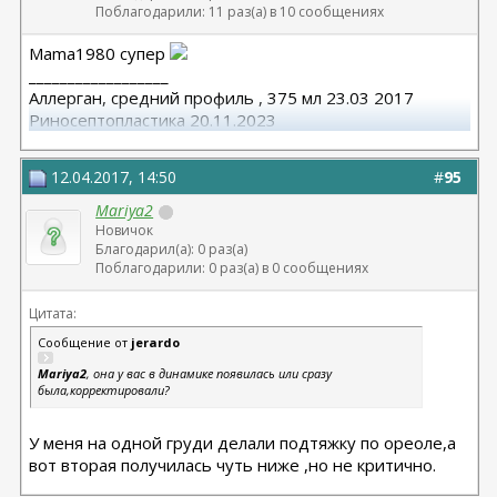
Поблагодарили: 11 раз(а) в 10 сообщениях
Mama1980 супер
__________________
Аллерган, средний профиль , 375 мл 23.03 2017
Риносептопластика 20.11.2023
Матива 320 24.06.2025
вторичная ринопластик 24.06.2025
12.04.2017, 14:50
#
95
Mariya2
Новичок
Благодарил(а): 0 раз(а)
Поблагодарили: 0 раз(а) в 0 сообщениях
Цитата:
Сообщение от
jerardo
Mariya2
, она у вас в динамике появилась или сразу
была,корректировали?
У меня на одной груди делали подтяжку по ореоле,а
вот вторая получилась чуть ниже ,но не критично.