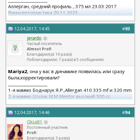
__________________
Аллерган, средний профиль , 375 мл 23.03 2017
Риносептопластика 20.11.2023
Матива 320 24.06.2025
вторичная ринопластик 24.06.2025
12.04.2017, 14:45
#
93
jerardo
Частый посетитель
Almost Profi
Благодарил(а): 10 раз(а)
Поблагодарили: 7 раз(а) в 5 сообщениях
Mariya2
, она у вас в динамике появилась или сразу
была,корректировали?
__________________
1-я маммо Боднарук Я.Р.,Allergan 410 335 mf и 320 mm
2-я маммо Шулак М.М Mentor высокий 500 сс
12.04.2017, 14:46
#
94
Oksa81
Постоянный участник
Profi
Благодарил(а): 3 раз(а)