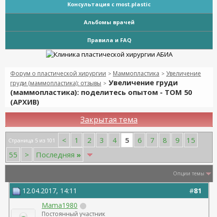
Консультация с most.plastic
Альбомы врачей
Правила и FAQ
Форум о пластической хирургии
Маммопластика
Увеличение
>
>
Увеличение груди
груди (маммопластика): отзывы
>
(маммопластика): поделитесь опытом - ТОМ 50
(АРХИВ)
Закрытая тема
5
<
1
2
3
4
6
7
8
9
15
Страница 5 из 101
55
>
Последняя
»
Опции темы
12.04.2017, 14:11
#
81
Mama1980
Постоянный участник