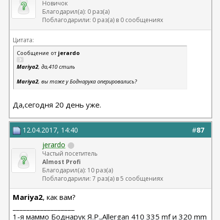
Новичок
Благодарил(а): 0 раз(а)
Поблагодарили: 0 раз(а) в 0 сообщениях
Цитата:
Сообщение от
jerardo
Mariya2
, да,410 стиль
Mariya2
, вы тоже у Боднарука оперировались?
Да,сегодня 20 день уже.
12.04.2017, 14:40
#
87
jerardo
Частый посетитель
Almost Profi
Благодарил(а): 10 раз(а)
Поблагодарили: 7 раз(а) в 5 сообщениях
Mariya2
, как вам?
__________________
1-я маммо Боднарук Я.Р.,Allergan 410 335 mf и 320 mm