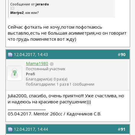
Сообщение от
jerardo
Mariya2
, как вам?
Сейчас фоткать не хочу,потом пофоткаюсь
выставлю,есть не большая асимметрия,но он говорит
что грудь поменяется вот жду)
12.04.2017, 14:43
#
90
Mama1980
Постоянный участник
Profi
Благодарил(а): 0 раз(а)
Поблагодарили: 1 раз в 1 сообщении
Julia2000, спасибо, очень приятно!!! Уже счастлива, но
и надеюсь на красивое распушение)))
__________________
05.04.2017. Mentor 260cc / Кадочников С.В.
12.04.2017, 14:44
#
91