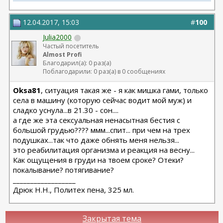
Матива 320 24.06.2025
вторичная ринопластик 24.06.2025
12.04.2017, 15:03
#
100
Julia2000
Частый посетитель
Almost Profi
Благодарил(а): 0 раз(а)
Поблагодарили: 0 раз(а) в 0 сообщениях
Oksa81
, ситуация такая же - я как мишка гами, только
села в машину (которую сейчас водит мой муж) и
сладко уснула...в 21.30 - сон....
а где же эта сексуальная ненасытная бестия с
большой грудью???? ммм...спит... при чем на трех
подушках...так что даже обнять меня нельзя...
это реабилитация организма и реакция на весну...
Как ощущения в груди на твоем сроке? Отеки?
покалывание? потягивание?
__________________
Дрюк Н.Н., Политех пена, 325 мл.
Закрытая тема