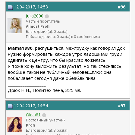
12.04.2017, 14:53
#
96
Julia2000
Частый посетитель
Almost Profi
Благодарил(а): 0 раз(а)
Поблагодарили: 0 раз(а) в 0 сообщениях
Mama1980
, распушиться, межгрудку как говорил док
нужно формировать: каждое утро ладошками груди
сдвигать к центру, что бы красиво ложилась.
Я тоже хочу выложить результат, но так стесняюсь,
вообще такой не публичный человек...плюс она
побаливает сегодня даже обезб.выпила.
__________________
Дрюк Н.Н., Политех пена, 325 мл.
12.04.2017, 14:54
#
97
Oksa81
Постоянный участник
Profi
Благодарил(а): 3 раз(а)