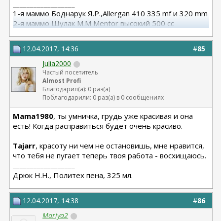
__________________
1-я маммо Боднарук Я.Р.,Allergan 410 335 mf и 320 mm
2-я маммо Шулак М.М Mentor высокий 500 сс
12.04.2017, 14:36
#
85
Julia2000
Частый посетитель
Almost Profi
Благодарил(а): 0 раз(а)
Поблагодарили: 0 раз(а) в 0 сообщениях
Mama1980
, ты умничка, грудь уже красивая и она
есть! Когда расправиться будет очень красиво.
Tajarr
, красоту ни чем не остановишь, мне нравится,
что тебя не пугает теперь твоя работа - восхищаюсь.
__________________
Дрюк Н.Н., Политех пена, 325 мл.
12.04.2017, 14:38
#
86
Mariya2