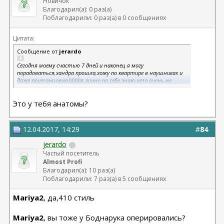
Новичок
Благодарил(а): 0 раз(а)
Поблагодарили: 0 раз(а) в 0 сообщениях
Цитата:
Сообщение от
jerardo
Сегодня моему счастью 7 дней и наконец я могу
порадоваться,хандра прошла,хожу по квартире в наушниках и
даже пританцовую))))))))я лично по себе знаю,что очень не
хватает фото в динамике...потому что многие девчонки
залазят под компру в первые дни и разочаровуются),благодаря
Это у тебя анатомы?
вам,девочки,я на позитиве)всем красивой груди))
12.04.2017, 14:29
#
84
jerardo
Частый посетитель
Almost Profi
Благодарил(а): 10 раз(а)
Поблагодарили: 7 раз(а) в 5 сообщениях
Mariya2
, да,410 стиль
Mariya2
, вы тоже у Боднарука оперировались?