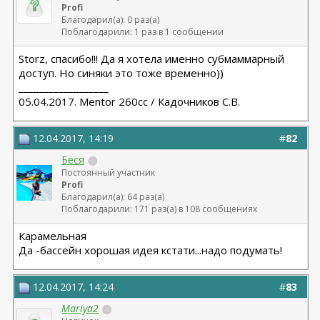
Profi
Благодарил(а): 0 раз(а)
Поблагодарили: 1 раз в 1 сообщении
Storz, спасибо!!! Да я хотела именно субмаммарный
доступ. Но синяки это тоже временно))
__________________
05.04.2017. Mentor 260cc / Кадочников С.В.
12.04.2017, 14:19
#
82
Беся
Постоянный участник
Profi
Благодарил(а): 64 раз(а)
Поблагодарили: 171 раз(а) в 108 сообщениях
Карамельная
Да -бассейн хорошая идея кстати...надо подумать!
12.04.2017, 14:24
#
83
Mariya2