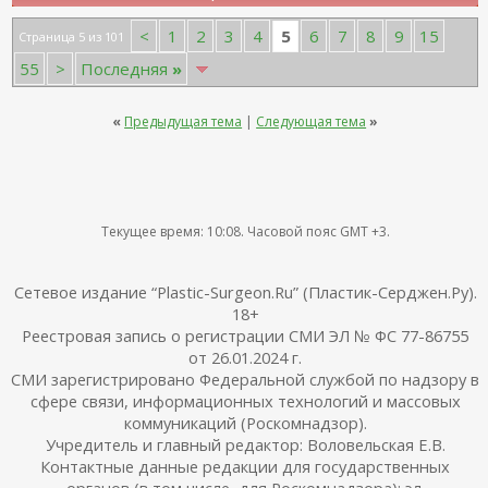
5
<
1
2
3
4
6
7
8
9
15
Страница 5 из 101
55
>
Последняя
»
«
Предыдущая тема
|
Следующая тема
»
Текущее время:
10:08
. Часовой пояс GMT +3.
Сетевое издание “Plastic-Surgeon.Ru” (Пластик-Серджен.Ру).
18+
Реестровая запись о регистрации СМИ ЭЛ № ФС 77-86755
от 26.01.2024 г.
СМИ зарегистрировано Федеральной службой по надзору в
сфере связи, информационных технологий и массовых
коммуникаций (Роскомнадзор).
Учредитель и главный редактор: Воловельская Е.В.
Контактные данные редакции для государственных
органов (в том числе, для Роскомнадзора): эл.