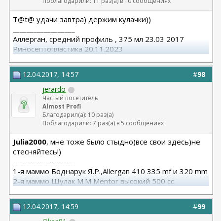
Поблагодарили: 11 раз(а) в 10 сообщениях
T@t@ удачи завтра) держим кулачки))
__________________
Аллерган, средний профиль , 375 мл 23.03 2017
Риносептопластика 20.11.2023
Матива 320 24.06.2025
вторичная ринопластик 24.06.2025
12.04.2017, 14:57
#
98
jerardo
Частый посетитель
Almost Profi
Благодарил(а): 10 раз(а)
Поблагодарили: 7 раз(а) в 5 сообщениях
Julia2000
, мне тоже было стыдно)все свои здесь)не
стесняйтесь!)
__________________
1-я маммо Боднарук Я.Р.,Allergan 410 335 mf и 320 mm
2-я маммо Шулак М.М Mentor высокий 500 сс
12.04.2017, 14:59
#
99