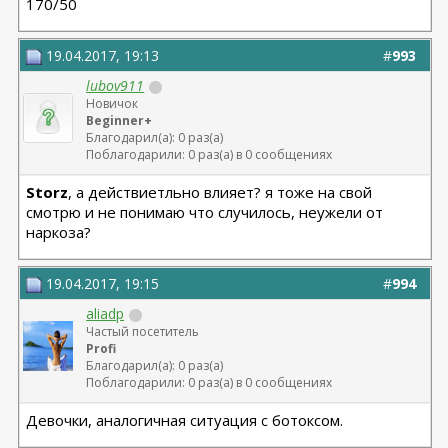
170/50
19.04.2017, 19:13
#
993
lubov911
Новичок
Beginner+
Благодарил(а): 0 раз(а)
Поблагодарили: 0 раз(а) в 0 сообщениях
Storz
, а действиетльно влияет? я тоже на свой
смотрю и не понимаю что случилось, неужели от
наркоза?
19.04.2017, 19:15
#
994
aliadp
Частый посетитель
Profi
Благодарил(а): 0 раз(а)
Поблагодарили: 0 раз(а) в 0 сообщениях
Девочки, аналогичная ситуация с ботоксом.