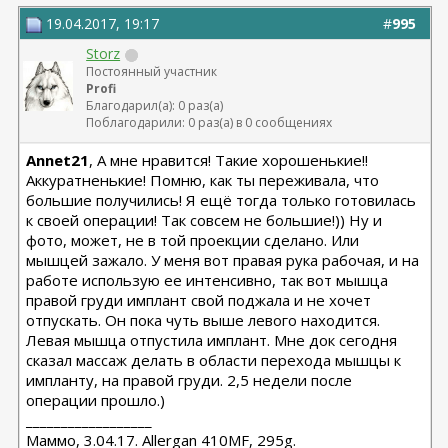
19.04.2017, 19:17
#
995
Storz
Постоянный участник
Profi
Благодарил(а): 0 раз(а)
Поблагодарили: 0 раз(а) в 0 сообщениях
Annet21
, А мне нравится! Такие хорошенькие!!
Аккуратненькие! Помню, как ты переживала, что
большие получились! Я ещё тогда только готовилась
к своей операции! Так совсем не большие!)) Ну и
фото, может, не в той проекции сделано. Или
мышцей зажало. У меня вот правая рука рабочая, и на
работе использую ее интенсивно, так вот мышца
правой груди имплант свой поджала и не хочет
отпускать. Он пока чуть выше левого находится.
Левая мышца отпустила имплант. Мне док сегодня
сказал массаж делать в области перехода мышцы к
импланту, на правой груди. 2,5 недели после
операции прошло.)
__________________
Маммо, 3.04.17. Allergan 410MF, 295g.