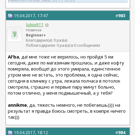
Риносептопластика 20.11.2023
Матива 320 24.06.2025
вторичная ринопластик 24.06.2025
19.04.2017, 17:47
#
983
lubov911
Новичок
Beginner+
Благодарил(а): 0 раз(а)
Поблагодарили: 0 раз(а) в 0 сообщениях
Al'ba
, да! мне тоже не верилось, но пройдя 5 км
сегодня, даже по магазинам прошлась, и даже кофту
померяла, вообще! до этого умирала, единстенное
утром мне не встать, это проблема, я одна сейчас,
сегодня в клинику с утра, лежала полчаса в потолок
смотрела, страшно и первые пару минут больно,
потом отлично, у меня подмышечный, а у тебя?
annikme
, да, тяжесть немного, не побегаешь)))) на
результат я правда боюсь смотреть, в компре ничего
так)))
19.04.2017, 18:12
#
984