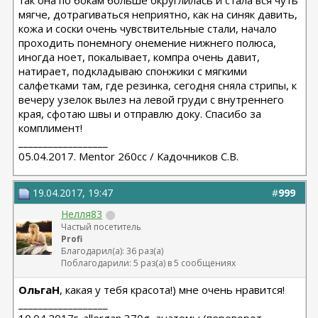
так она по бокам больше округлилась и стала вся чуть
мягче, дотрагиваться неприятно, как на синяк давить,
кожа и соски очень чувствительные стали, начало
проходить понемногу онемение нижнего полюса,
иногда ноет, покалывает, компра очень давит,
натирает, подкладываю спонжики с мягкими
салфетками там, где резинка, сегодня сняла стрипы, к
вечеру узелок вылез на левой груди с внутреннего
края, сфотаю швы и отправлю доку. Спасибо за
комплимент!
__________________
05.04.2017. Mentor 260cc / Кадочников С.В.
19.04.2017, 19:47
#
999
Нелля83
Частый посетитель
Profi
Благодарил(а): 36 раз(а)
Поблагодарили: 5 раз(а) в 5 сообщениях
ОльгаН
, какая у тебя красота!) мне очень нравится!
__________________