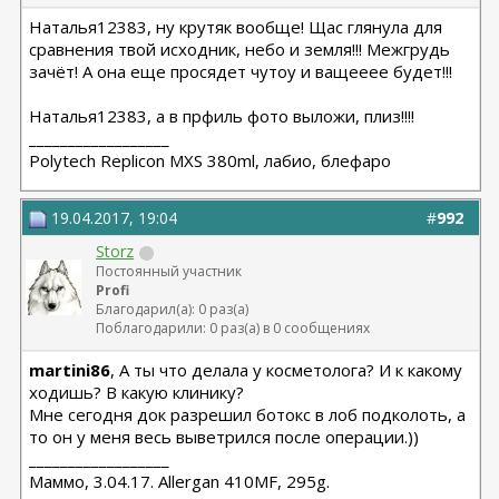
Наталья12383, ну крутяк вообще! Щас глянула для
сравнения твой исходник, небо и земля!!! Межгрудь
зачёт! А она еще просядет чутоу и ващееее будет!!!
Наталья12383, а в прфиль фото выложи, плиз!!!!
__________________
Polytech Replicon MXS 380ml, лабио, блефаро
19.04.2017, 19:04
#
992
Storz
Постоянный участник
Profi
Благодарил(а): 0 раз(а)
Поблагодарили: 0 раз(а) в 0 сообщениях
martini86
, А ты что делала у косметолога? И к какому
ходишь? В какую клинику?
Мне сегодня док разрешил ботокс в лоб подколоть, а
то он у меня весь выветрился после операции.))
__________________
Маммо, 3.04.17. Allergan 410MF, 295g.