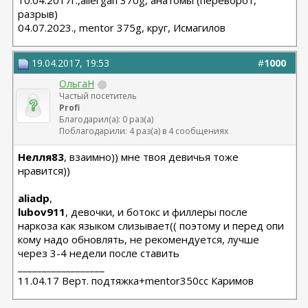
10.04.2017г.,allergan 370g, анатомы (переворот,
разрыв)
04.07.2023., mentor 375g, круг, Исмагилов
19.04.2017, 19:53
#
1000
ОльгаН
Частый посетитель
Profi
Благодарил(а): 0 раз(а)
Поблагодарили: 4 раз(а) в 4 сообщениях
Нелля83
, взаимно)) мне твоя девичья тоже
нравится))
aliadp
,
lubov911
, девочки, и ботокс и филлеры после
наркоза как языком слизывает(( поэтому и перед опи
кому надо обновлять, не рекомендуется, лучше
через 3-4 недели после ставить
__________________
11.04.17 Верт. подтяжка+mentor350cc Каримов