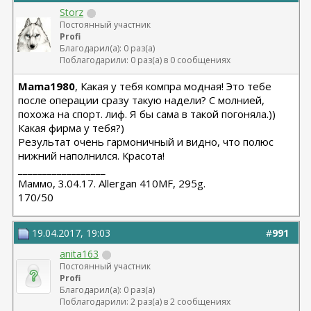
Storz
Постоянный участник
Profi
Благодарил(а): 0 раз(а)
Поблагодарили: 0 раз(а) в 0 сообщениях
Mama1980
, Какая у тебя компра модная! Это тебе
после операции сразу такую надели? С молнией,
похожа на спорт. лиф. Я бы сама в такой погоняла.))
Какая фирма у тебя?)
Результат очень гармоничный и видно, что полюс
нижний наполнился. Красота!
__________________
Маммо, 3.04.17. Allergan 410MF, 295g.
170/50
19.04.2017, 19:03
#
991
anita163
Постоянный участник
Profi
Благодарил(а): 0 раз(а)
Поблагодарили: 2 раз(а) в 2 сообщениях