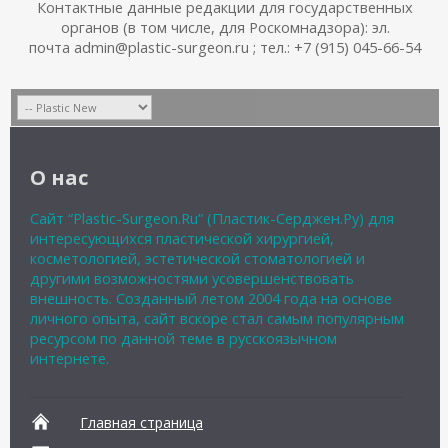
Контактные данные редакции для государственных
органов (в том числе, для Роскомнадзора): эл.
почта admin@plastic-surgeon.ru ; тел.: +7 (915) 045-66-54
О нас
Сайт “Plastic-Surgeon.Ru” (Пластик-Серджен.Ру) для
интересующихся пластической хирургией,
косметологией, эстетической стоматологией и
другими возможностями усовершенствовать
внешность. Созданный летом 2004 года на основе
личного опыта, сайт вскоре стал самым популярным
ресурсом по данной теме в русскоязычном
интернете.
Главная страница