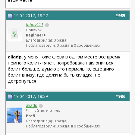
этом месте
19.04.2017, 18:27
#
985
lubov911
Новичок
Beginner+
Благодарил(а): 0 раз(а)
Поблагодарили: 0 раз(а) в 0 сообщениях
aliadp
, у меня тоже слева в одном месте все время
немного колит-тянет, попробовала наклониться
болит больше, думаю это нормально, еще дико
болит внизу, где должна быть складка, не
дотронуться
19.04.2017, 18:39
#
986
aliadp
Частый посетитель
Profi
Благодарил(а): 0 раз(а)
Поблагодарили: 0 раз(а) в 0 сообщениях