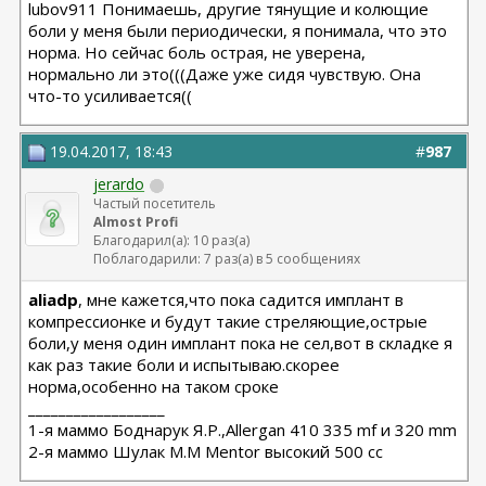
lubov911 Понимаешь, другие тянущие и колющие
боли у меня были периодически, я понимала, что это
норма. Но сейчас боль острая, не уверена,
нормально ли это(((Даже уже сидя чувствую. Она
что-то усиливается((
19.04.2017, 18:43
#
987
jerardo
Частый посетитель
Almost Profi
Благодарил(а): 10 раз(а)
Поблагодарили: 7 раз(а) в 5 сообщениях
aliadp
, мне кажется,что пока садится имплант в
компрессионке и будут такие стреляющие,острые
боли,у меня один имплант пока не сел,вот в складке я
как раз такие боли и испытываю.скорее
норма,особенно на таком сроке
__________________
1-я маммо Боднарук Я.Р.,Allergan 410 335 mf и 320 mm
2-я маммо Шулак М.М Mentor высокий 500 сс