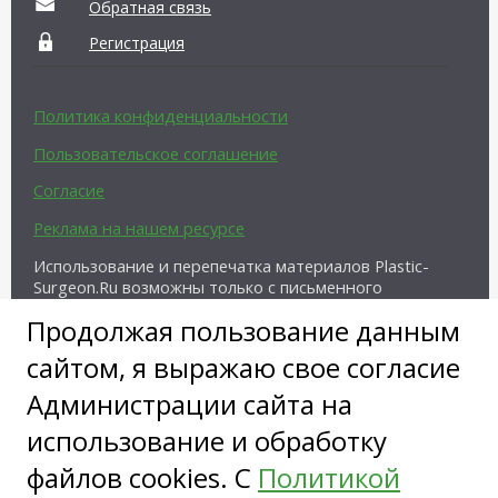
Обратная связь
Регистрация
Политика конфиденциальности
Пользовательское соглашение
Согласие
Реклама на нашем ресурсе
Использование и перепечатка материалов Plastic-
Surgeon.Ru возможны только с письменного
разрешения администрации и при наличии
Продолжая пользование данным
активной ссылки на источник.
сайтом, я выражаю свое согласие
Администрации сайта на
использование и обработку
файлов cookies. С
Политикой