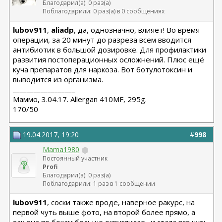
Благодарил(а): 0 раз(а)
Поблагодарили: 0 раз(а) в 0 сообщениях
lubov911
,
aliadp
, да, однозначно, влияет! Во время
операции, за 20 минут до разреза всем вводится
антибиотик в большой дозировке. Для профилактики
развития постоперационных осложнений. Плюс ещё
куча препаратов для наркоза. Вот ботулотоксин и
выводится из организма.
__________________
Маммо, 3.04.17. Allergan 410MF, 295g.
170/50
19.04.2017, 19:20
#
998
Mama1980
Постоянный участник
Profi
Благодарил(а): 0 раз(а)
Поблагодарили: 1 раз в 1 сообщении
lubov911
, соски также вроде, наверное ракурс, на
первой чуть выше фото, на второй более прямо, а