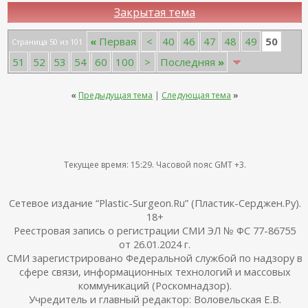
Закрытая тема
50
«
Первая
<
40
46
47
48
49
Страница 50 из 101
51
52
53
54
60
100
>
Последняя
»
«
Предыдущая тема
|
Следующая тема
»
Текущее время:
15:29
. Часовой пояс GMT +3.
Сетевое издание “Plastic-Surgeon.Ru” (Пластик-Серджен.Ру).
18+
Реестровая запись о регистрации СМИ ЭЛ № ФС 77-86755
от 26.01.2024 г.
СМИ зарегистрировано Федеральной службой по надзору в
сфере связи, информационных технологий и массовых
коммуникаций (Роскомнадзор).
Учредитель и главный редактор: Воловельская Е.В.