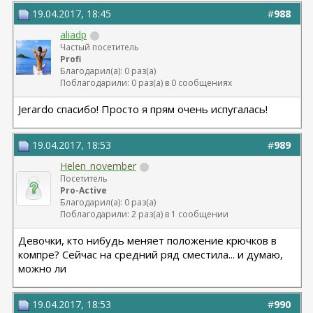
19.04.2017, 18:45
#
988
aliadp
Частый посетитель
Profi
Благодарил(а): 0 раз(а)
Поблагодарили: 0 раз(а) в 0 сообщениях
Jerardo спасибо! Просто я прям очень испугалась!
19.04.2017, 18:53
#
989
Helen_november
Посетитель
Pro-Active
Благодарил(а): 0 раз(а)
Поблагодарили: 2 раз(а) в 1 сообщении
Девочки, кто нибудь меняет положение крючков в
компре? Сейчас на средний ряд сместила... и думаю,
можно ли
19.04.2017, 18:53
#
990