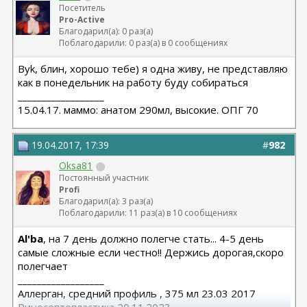
Посетитель
Pro-Active
Благодарил(а): 0 раз(а)
Поблагодарили: 0 раз(а) в 0 сообщениях
Byk, блин, хорошо тебе) я одна живу, не представляю
как в понедельник на работу буду собираться
__________________
15.04.17. маммо: анатом 290мл, высокие. ОПГ 70
19.04.2017, 17:39
#
982
Oksa81
Постоянный участник
Profi
Благодарил(а): 3 раз(а)
Поблагодарили: 11 раз(а) в 10 сообщениях
Al'ba
, на 7 день должно полегче стать... 4-5 день
самые сложные если честно!! Держись дорогая,скоро
полегчает
__________________
Аллерган, средний профиль , 375 мл 23.03 2017