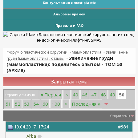
Консультация с most.plastic
Альбомы врачей
Правила и FAQ
Форум о пластической хирургии
Маммопластика
Увеличение
>
>
Увеличение груди
груди (маммопластика): отзывы
>
(маммопластика): поделитесь опытом - ТОМ 50
(АРХИВ)
Закрытая тема
50
«
Первая
<
40
46
47
48
49
Страница 50 из 101
51
52
53
54
60
100
>
Последняя
»
Опции темы
19.04.2017, 17:24
#
981
Al'ba