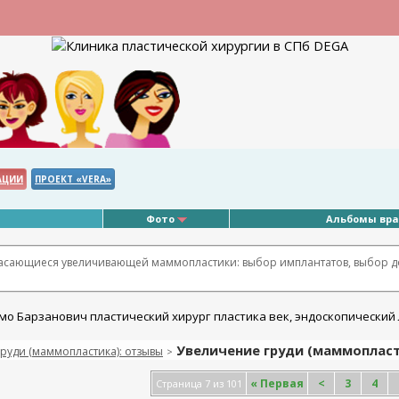
АЦИИ
ПРОЕКТ «VERA»
Фото
Альбомы вр
касающиеся увеличивающей маммопластики: выбор имплантатов, выбор д
Увеличение груди (маммопласти
руди (маммопластика): отзывы
>
«
Первая
<
3
4
Страница 7 из 101