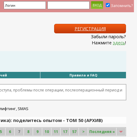
Запомнить?
РЕГИСТРАЦИЯ
Забыли пароль?
Нажмите
здесь
!
ачей
Правила и FAQ
оступа, проблемы после операции, послеоперационный период и
ка): поделитесь опытом - ТОМ 50 (АРХИВ)
5
6
7
8
9
10
11
17
57
>
Последняя
»