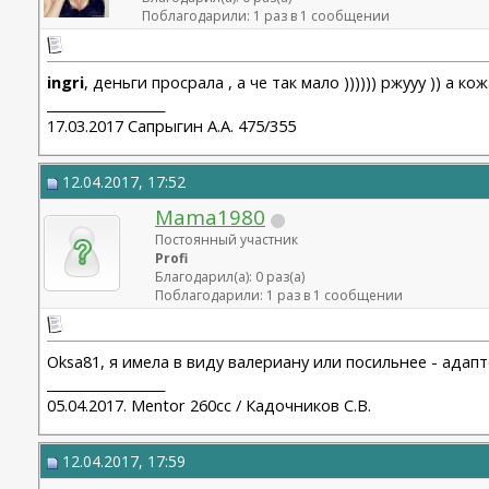
Поблагодарили: 1 раз в 1 сообщении
ingri
, деньги просрала , а че так мало )))))) ржууу )) а
__________________
17.03.2017 Сапрыгин А.А. 475/355
12.04.2017, 17:52
Mama1980
Постоянный участник
Profi
Благодарил(а): 0 раз(а)
Поблагодарили: 1 раз в 1 сообщении
Oksa81, я имела в виду валериану или посильнее - адап
__________________
05.04.2017. Mentor 260cc / Кадочников С.В.
12.04.2017, 17:59