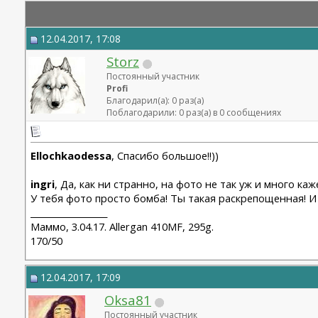
12.04.2017, 17:08
Storz
Постоянный участник
Profi
Благодарил(а): 0 раз(а)
Поблагодарили: 0 раз(а) в 0 сообщениях
Ellochkaodessa
, Спасибо большое!!))
ingri
, Да, как ни странно, на фото не так уж и много ка
У тебя фото просто бомба! Ты такая раскрепощенная! 
__________________
Маммо, 3.04.17. Allergan 410MF, 295g.
170/50
12.04.2017, 17:09
Oksa81
Постоянный участник