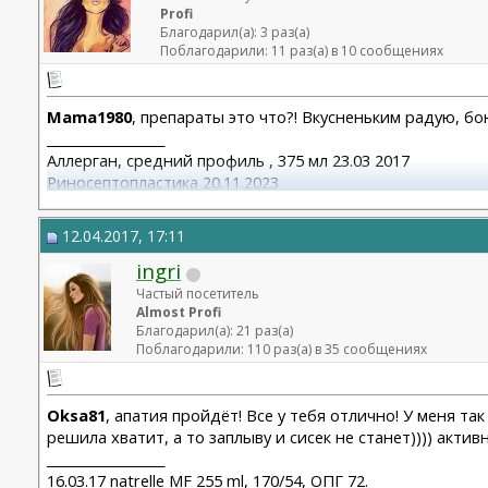
Profi
Благодарил(а): 3 раз(а)
Поблагодарили: 11 раз(а) в 10 сообщениях
Mama1980
, препараты это что?! Вкусненьким радую, бою
__________________
Аллерган, средний профиль , 375 мл 23.03 2017
Риносептопластика 20.11.2023
Матива 320 24.06.2025
вторичная ринопластик 24.06.2025
12.04.2017, 17:11
ingri
Частый посетитель
Almost Profi
Благодарил(а): 21 раз(а)
Поблагодарили: 110 раз(а) в 35 сообщениях
Oksa81
, апатия пройдёт! Все у тебя отлично! У меня та
решила хватит, а то заплыву и сисек не станет)))) актив
__________________
16.03.17 natrelle MF 255 ml, 170/54, ОПГ 72.