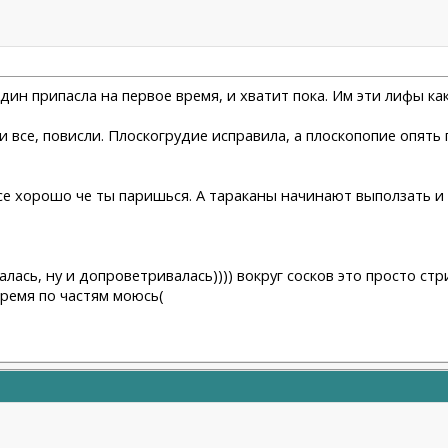
один припасла на первое время, и хватит пока. Им эти лифы как
й и все, повисли. Плоскогрудие исправила, а плоскопопие опят
 все хорошо че ты паришься. А тараканы начинают выползать и
алась, ну и допроветривалась)))) вокруг сосков это просто стр
время по частям моюсь(