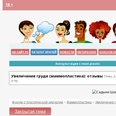
18 +
НА САЙТ PS
КАТАЛОГ ВРАЧЕЙ
НОВОСТИ
ИНТЕРЕСНОЕ
КОНСУЛЬТ
Консультация с most.plastic
Увеличение груди (маммопластика): отзывы
Темы, 
и пр.
Форум о пластической хирургии
Маммопластика
Увеличение г
>
>
Закрытая тема