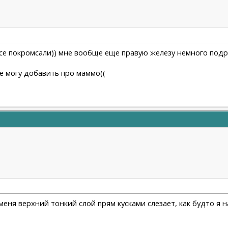
 все покромсали)) мне вообще еще правую железу немного подр
Не могу добавить про маммо((
меня верхний тонкий слой прям кусками слезает, как будто я