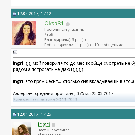
12.04.2017, 17:12
Oksa81
Постоянный участник
Profi
Благодарил(а): 3 раз(а)
Поблагодарили: 11 раз(а) в 10 сообщениях
ingri
, )))) мой говорил что до мес вообще смотреть не 
рядом а потрогать не дают)))))))
ingri
, это прям бесит.... столько сил вкладываешь в это,
__________________
Аллерган, средний профиль , 375 мл 23.03 2017
Риносептопластика 20.11.2023
Матива 320 24.06.2025
вторичная ринопластик 24.06.2025
12.04.2017, 17:25
ingri
Частый посетитель