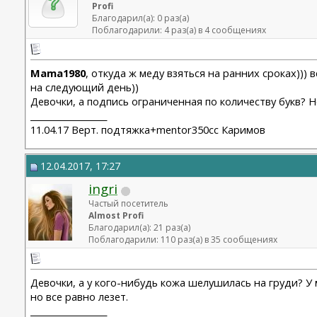
Profi
Благодарил(а): 0 раз(а)
Поблагодарили: 4 раз(а) в 4 сообщениях
Mama1980
, откуда ж меду взяться на ранних сроках)))
на следующий день))
Девочки, а подпись ограниченная по количеству букв? 
__________________
11.04.17 Верт. подтяжка+mentor350cc Каримов
12.04.2017, 17:27
ingri
Частый посетитель
Almost Profi
Благодарил(а): 21 раз(а)
Поблагодарили: 110 раз(а) в 35 сообщениях
Девочки, а у кого-нибудь кожа шелушилась на груди? У 
но все равно лезет.
__________________