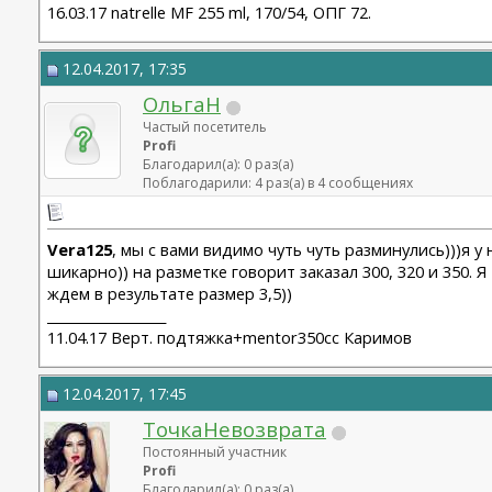
16.03.17 natrelle MF 255 ml, 170/54, ОПГ 72.
12.04.2017, 17:35
ОльгаН
Частый посетитель
Profi
Благодарил(а): 0 раз(а)
Поблагодарили: 4 раз(а) в 4 сообщениях
Vera125
, мы с вами видимо чуть чуть разминулись)))я у
шикарно)) на разметке говорит заказал 300, 320 и 350. Я
ждем в результате размер 3,5))
__________________
11.04.17 Верт. подтяжка+mentor350cc Каримов
12.04.2017, 17:45
ТочкаНевозврата
Постоянный участник
Profi
Благодарил(а): 0 раз(а)