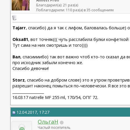
Almost Profi
Благодарил(а): 21 раз(а)
Поблагодарили: 110 раз(а) в 35 сообщениях
Tajarr
, спасибо) да я так с лифом, баловалась больше) 
Oksa81
, вот точняк((( чуть расслабила булки конфетко
Тут сама на них смотришь и того))))
Вал
, спасиииибо) так вот важно чтоб кто-то сказал да
про исходник забыли конечно же.
Спасибо девочки!
Storz
, спасибо на добром слове) это я утром проветрив
разрешит наконец помыться по-человечески. Я все это 
__________________
16.03.17 natrelle MF 255 ml, 170/54, ОПГ 72.
12.04.2017, 17:27
ОльгаН
Частый посетитель