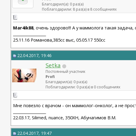
Благодарил(а): 0 раз(а)
Поблагодарили: 8 раз(а) в 8 сообщениях
Mar4ik88
, очень здорово!!! А у маммолога такая задача,
__________________
25.11.16 Романова,385сс выс, 05.05.17 550сс
22.04.2017, 19:46
Setka
Постоянный участник
Profi
Благодарил(а): 0 раз(а)
Поблагодарили: 0 раз(а) в 0 сообщениях
Мне повезло с врачом - он маммолог-онколог, а не прос
__________________
22.03.17, Silimed, nuance, 350ХН, Абунагимов В.М.
22.04.2017, 19:47