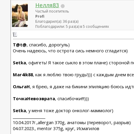
Нелля83
Частый посетитель
Profi
Благодарил(а): 36 раз(а)
Поблагодарили: 5 раз(а) в 5 сообщениях
T@t@
, спасибо, дорогуль)
Очень надеюсь, что острота сись немного сгладится)
Setka
, офигеть! Я такое сыкло в этом плане) стороной 
Mar4ik88
, как я люблю твою грудь!))) с каждым днем вс
ОльгаН
, я брею, я даже на бикини эпиляцию боюсь ид
ТочкаНевозврата
, спасибочки!!!)))
Setka
, у меня тоже доктор онколог-маммолог)
__________________
10.04.2017г.,allergan 370g, анатомы (переворот, разрыв)
04.07.2023., mentor 375g, круг, Исмагилов