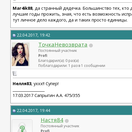
Mar4ik88
, да странный дядечка. Большинство тех, кто 
лучшие годы прожить, зная, что есть возможность испр
тут личное дело каждого, да и таких просто единицы.
22.04.2017, 19:42
ТочкаНевозврата
Постоянный участник
Profi
Благодарил(а): 0 раз(а)
Поблагодарили: 1 раз в 1 сообщении
Нелля83
, уххх!! Супер!
__________________
17.03.2017 Сапрыгин А.А. 475/355
22.04.2017, 19:44
Настя84
Постоянный участник
Profi