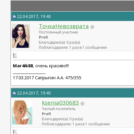
22.04.2017, 19:40
ТочкаНевозврата
Постоянный участник
Profi
Благодарил(а): 0 раз(а)
Поблагодарили: 1 раз в 1 сообщении
Mar4ik88
, очень красиво!!!
__________________
17.03.2017 Сапрыгин А.А. 475/355
22.04.2017, 19:40
ksenia030683
Частый посетитель
Profi
Благодарил(а): 0 раз(а)
Поблагодарили: 1 раз в 1 сообщении