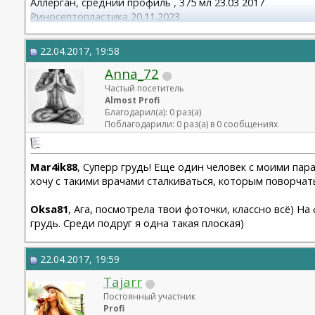
Аллерган, средний профиль , 375 мл 23.03 2017
Риносептопластика 20.11.2023
Матива 320 24.06.2025
вторичная ринопластик 24.06.2025
22.04.2017, 19:58
Anna_72
Частый посетитель
Almost Profi
Благодарил(а): 0 раз(а)
Поблагодарили: 0 раз(а) в 0 сообщениях
Mar4ik88
, Суперр грудь! Еще один человек с моими па
хочу с такими врачами сталкиваться, которым поворчат
Oksa81
, Ага, посмотрела твои фоточки, классно всё) На
грудь. Среди подруг я одна такая плоская)
22.04.2017, 19:59
Tajarr
Постоянный участник
Profi