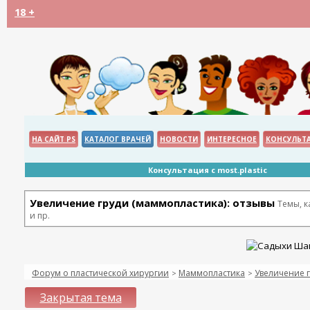
18 +
НА САЙТ PS
КАТАЛОГ ВРАЧЕЙ
НОВОСТИ
ИНТЕРЕСНОЕ
КОНСУЛЬТ
Консультация с most.plastic
Увеличение груди (маммопластика): отзывы
Темы, 
и пр.
Форум о пластической хирургии
Маммопластика
Увеличение г
>
>
Закрытая тема