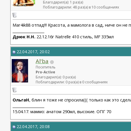
Благодарил(а): 1 раз(а)
Поблагодарили: 48 раз(а) в 10 сообщениях
Mar4ik88 отпад!!! Красота, а мамолога в сад, ниче он не
__________________
Дрюк Н.Н.
22.12.16г Natrelle 410 стиль, MF 335мл
22.04.2017, 20:02
Al'ba
Посетитель
Pro-Active
Благодарил(а): 0 раз(а)
Поблагодарили: 0 раз(а) в 0 сообщениях
ОльгаН
, блин я тоже не спросила((( только как это сде
__________________
15.04.17. маммо: анатом 290мл, высокие. ОПГ 70
22.04.2017, 20:08