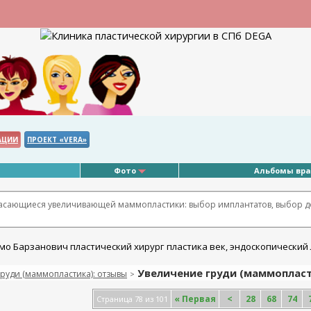
АЦИИ
ПРОЕКТ «VERA»
Фото
Альбомы вр
касающиеся увеличивающей маммопластики: выбор имплантатов, выбор д
Увеличение груди (маммопласти
руди (маммопластика): отзывы
>
«
Первая
<
28
68
74
Страница 78 из 101