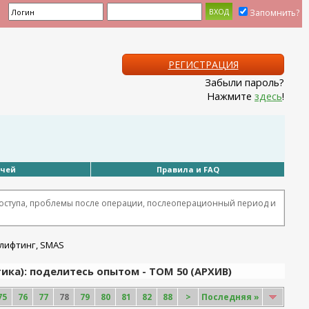
Запомнить?
РЕГИСТРАЦИЯ
Забыли пароль?
Нажмите
здесь
!
ачей
Правила и FAQ
оступа, проблемы после операции, послеоперационный период и
ка): поделитесь опытом - ТОМ 50 (АРХИВ)
75
76
77
78
79
80
81
82
88
>
Последняя
»