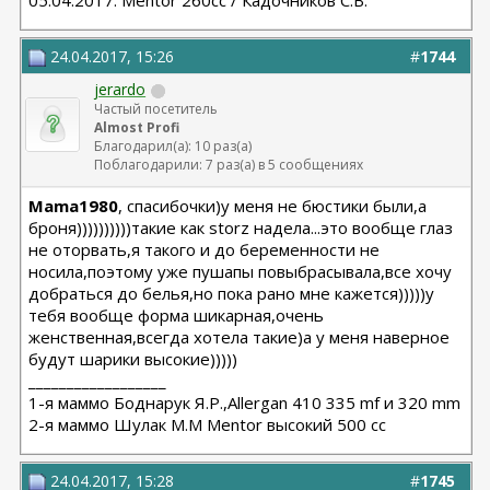
05.04.2017. Mentor 260cc / Кадочников С.В.
24.04.2017, 15:26
#
1744
jerardo
Частый посетитель
Almost Profi
Благодарил(а): 10 раз(а)
Поблагодарили: 7 раз(а) в 5 сообщениях
Mama1980
, спасибочки)у меня не бюстики были,а
броня))))))))))такие как storz надела...это вообще глаз
не оторвать,я такого и до беременности не
носила,поэтому уже пушапы повыбрасывала,все хочу
добраться до белья,но пока рано мне кажется)))))у
тебя вообще форма шикарная,очень
женственная,всегда хотела такие)а у меня наверное
будут шарики высокие)))))
__________________
1-я маммо Боднарук Я.Р.,Allergan 410 335 mf и 320 mm
2-я маммо Шулак М.М Mentor высокий 500 сс
24.04.2017, 15:28
#
1745