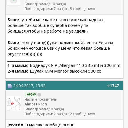
Благодарил(а): 10 раз(а)
Поблагодарили: 7 раз(а) в 5 сообщениях
Storz
, у тебя мне кажется все уже как надо,а в
больше так вообще супер!!!а почему ты
боишься,чтобы на работе не увидели?
Storz
, ношу ношу)))уже подмышкой леплю Ее,и на
бочок немного,все бзик у меня,что левая больше
опустится))))))))))
__________________
1-я маммо Боднарук Я.Р.,Allergan 410 335 mf и 320 mm
2-я маммо Шулак М.М Mentor высокий 500 сс
24.04.2017, 15:32
#
1747
T@t@
Частый посетитель
Almost Profi
Благодарил(а): 0 раз(а)
Поблагодарили: 2 раз(а) в 2 сообщениях
jerardo
, в маечке вообще огонь!