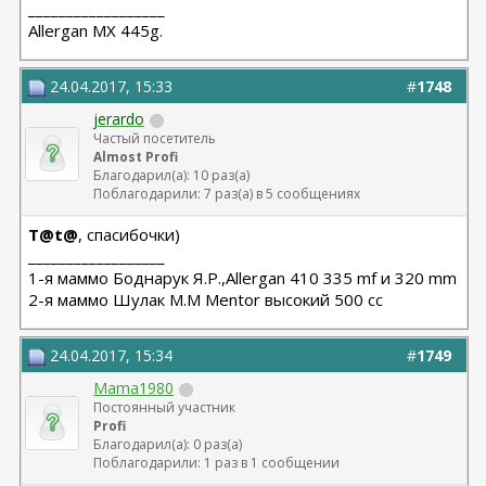
__________________
Allergan МХ 445g.
24.04.2017, 15:33
#
1748
jerardo
Частый посетитель
Almost Profi
Благодарил(а): 10 раз(а)
Поблагодарили: 7 раз(а) в 5 сообщениях
T@t@
, спасибочки)
__________________
1-я маммо Боднарук Я.Р.,Allergan 410 335 mf и 320 mm
2-я маммо Шулак М.М Mentor высокий 500 сс
24.04.2017, 15:34
#
1749
Mama1980
Постоянный участник
Profi
Благодарил(а): 0 раз(а)
Поблагодарили: 1 раз в 1 сообщении