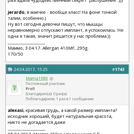
разгадала чудодейственный секрет "распушения".)))
jerardo
, в маечке - вообще класс! На фоне тонкой
талии, особенно.)
Ну вот сегодня девочки пишут, что мышцы
неравномерно отпускают имплант, я успокоилась. Не
одна я такая, значит решится у нас проблема.))
__________________
Маммо, 3.04.17. Allergan 410MF, 295g.
170/50
24.04.2017, 15:25
#
1743
Mama1980
Постоянный участник
Profi
Благодарил(а): 0 раз(а)
Поблагодарили: 1 раз в 1 сообщении
alexasi
, красивая грудь, а какой размер импланта?
исходник хороший, будет натуральная красота,
никто не догадается даже
__________________