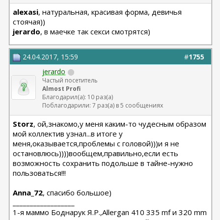
alexasi
, натуральная, красивая форма, девичья
стоячая))
jerardo
, в маечке так секси смотрятся)
24.04.2017, 15:59
#
1755
jerardo
Частый посетитель
Almost Profi
Благодарил(а): 10 раз(а)
Поблагодарили: 7 раз(а) в 5 сообщениях
Storz
, ой,знакомо,у меня каким-то чудесным образом
мой коллектив узнал...в итоге у
меня,оказывается,проблемы с головой)))и я не
остановлюсь))))вообщем,правильно,если есть
возможность сохранить подольше в тайне-нужно
пользоваться!!!
Anna_72
, спасибо большое)
__________________
1-я маммо Боднарук Я.Р.,Allergan 410 335 mf и 320 mm