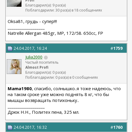
Profi
Благодарил(а): 9 раз(а)
Поблагодарили: 30 раз(а) в 18 сообщениях
Oksa81, грудь - супер!!!
__________________
Natrelle Allergan 485gr, MP, 172/58. 650cc, FP
24.04.2017, 16:24
#
1759
Julia2000
Частый посетитель
Almost Profi
Благодарил(а): 0 раз(а)
Поблагодарили: 0 раз(а) в 0 сообщениях
Mama1980
, спасибо, солнышко..я тоже надеюсь, что
на таком сроке уже можно поднять 8 кг, что бы
мышцы возвращать потихоньку..
__________________
Дрюк Н.Н., Политех пена, 325 мл.
24.04.2017, 16:32
#
1760