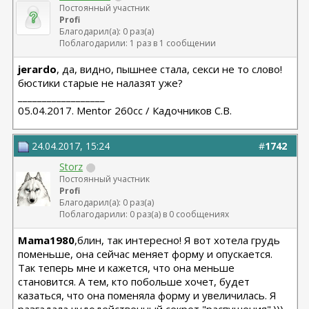
Постоянный участник
Profi
Благодарил(а): 0 раз(а)
Поблагодарили: 1 раз в 1 сообщении
jerardo
, да, видно, пышнее стала, секси не то слово!
бюстики старые не налазят уже?
__________________
05.04.2017. Mentor 260cc / Кадочников С.В.
24.04.2017, 15:24
#
1742
Storz
Постоянный участник
Profi
Благодарил(а): 0 раз(а)
Поблагодарили: 0 раз(а) в 0 сообщениях
Mama1980
,блин, так интересно! Я вот хотела грудь
поменьше, она сейчас меняет форму и опускается.
Так теперь мне и кажется, что она меньше
становится. А тем, кто побольше хочет, будет
казаться, что она поменяла форму и увеличилась. Я