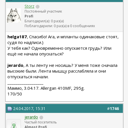
Storz
Постоянный участник
Profi
Благодарил(а): 0 раз(а)
Поблагодарили: 0 раз(а) в 0 сообщениях
helga187
, Спасибо! Ага, и мпланты одинаковые стоят,
судя по надписи.)
У тебя как? Одновременно опускается грудь? Или
ещё не начала опускаться?
jerardo
, А ты ленту не носишь? У меня тоже сначала
высокие были. Лента мышцу расслабляла и они
отпускаться начали.
__________________
Маммо, 3.04.17. Allergan 410MF, 295g.
170/50
24.04.2017, 15:31
#
1746
jerardo
Частый посетитель
Almost Profi