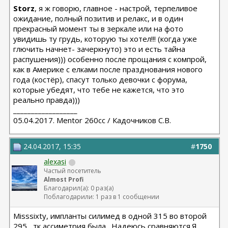
Storz
, я ж говорю, главное - настрой, терпеливое
ожидание, полный позитив и релакс, и в один
прекрасный момент ты в зеркале или на фото
увидишь ту грудь, которую ты хотел!!! (когда уже
глючить начнет- зачеркнуто) это и есть тайна
распушения))) особенно после прощания с компрой,
как в Америке с елками после празднования нового
года (костёр), спасут только девочки с форума,
которые убедят, что тебе не кажется, что это
реально правда)))
__________________
05.04.2017. Mentor 260cc / Кадочников С.В.
24.04.2017, 15:35
#
1750
alexasi
Частый посетитель
Almost Profi
Благодарил(а): 0 раз(а)
Поблагодарили: 1 раз в 1 сообщении
Misssixty, импланты силимед в одной 315 во второй
295 , тк ассиметрия была . Надеюсь сравняются.Я