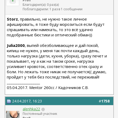
Profi
Благодарил(а): 0 раз(а)
Поблагодарили: 1 раз в 1 сообщении
Storz
, правильно, не нужно такое личное
афишировать, я тоже буду морозиться если будут
спрашивать или намекать, то это всё удачно
подобранные бюстики и оптический обман))
Julia2000
, выпей обезболивающее и дай покой,
кипиш не нужен, у меня так почти каждый день,
только нагрузка (дети, кухня, уборка), сразу печет и
покалывает, ну а как на таком сроке, нагрузка
усиливает кровоток, соответственно отек сразу и
боли. Но лежать тоже никак не получается(( думаю,
пройдет у тебя без последствий, не переживай!
__________________
05.04.2017. Mentor 260cc / Кадочников С.В.
24.04.2017, 16:23
#
1758
alenhka22
Постоянный участник