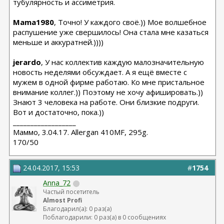
тубулярность и ассиметрия.
Mama1980
, Точно! У каждого своё.)) Мое волшебное
распушение уже свершилось! Она стала мне казаться
меньше и аккуратней.))))
jerardo
, У нас коллектив каждую малозначительную
новость неделями обсуждает. А я ещё вместе с
мужем в одной фирме работаю. Ко мне пристальное
внимание коллег.)) Поэтому не хочу афишировать.))
Знают 3 человека на работе. Они близкие подруги.
Вот и достаточно, пока.))
__________________
Маммо, 3.04.17. Allergan 410MF, 295g.
170/50
24.04.2017, 15:53
#
1754
Anna_72
Частый посетитель
Almost Profi
Благодарил(а): 0 раз(а)
Поблагодарили: 0 раз(а) в 0 сообщениях