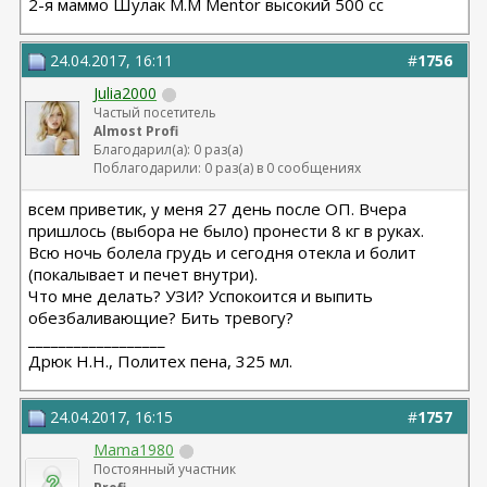
2-я маммо Шулак М.М Mentor высокий 500 сс
24.04.2017, 16:11
#
1756
Julia2000
Частый посетитель
Almost Profi
Благодарил(а): 0 раз(а)
Поблагодарили: 0 раз(а) в 0 сообщениях
всем приветик, у меня 27 день после ОП. Вчера
пришлось (выбора не было) пронести 8 кг в руках.
Всю ночь болела грудь и сегодня отекла и болит
(покалывает и печет внутри).
Что мне делать? УЗИ? Успокоится и выпить
обезбаливающие? Бить тревогу?
__________________
Дрюк Н.Н., Политех пена, 325 мл.
24.04.2017, 16:15
#
1757
Mama1980
Постоянный участник