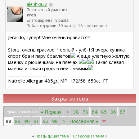
alenhka22
Постоянный участник
Profi
Благодарил(а): 9 раз(а)
Поблагодарили: 30 раз(а) в 18 сообщениях
Jerardo, супер! Мне очень нравится!!!
Storz, очень красиво! Черный - улёт! Я вчера купила
спорт бра и пару браллетов
А еще улетную желтую
маечку с рюшечками на плечах
Такая клёвая
маечка и такая грудь в ней... ммммм
__________________
Natrelle Allergan 485gr, MP, 172/58. 650cc, FP
Закрытая тема
«
Первая
<
38
78
84
85
86
87
Страница 88 из 101
88
89
90
91
92
98
>
Последняя
»
«
Предыдущая тема
|
Следующая тема
»