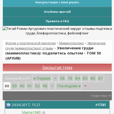
Консультация с most.plastic
Альбомы врачей
Правила и FAQ
Форум о пластической хирургии
Маммопластика
Увеличение
>
>
Увеличение груди
груди (маммопластика): отзывы
>
(маммопластика): поделитесь опытом - ТОМ 50
(АРХИВ)
Закрытая тема
«
Первая
<
38
78
84
85
86
87
Страница 88 из 101
88
89
90
91
92
98
>
Последняя
»
Опции темы
24.04.2017, 15:21
#
1741
Mama1980