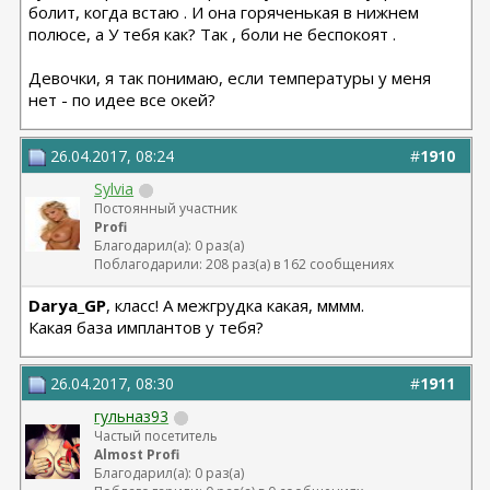
болит, когда встаю . И она горяченькая в нижнем
полюсе, а У тебя как? Так , боли не беспокоят .
Девочки, я так понимаю, если температуры у меня
нет - по идее все окей?
26.04.2017, 08:24
#
1910
Sylvia
Постоянный участник
Profi
Благодарил(а): 0 раз(а)
Поблагодарили: 208 раз(а) в 162 сообщениях
Darya_GP
, класс! А межгрудка какая, мммм.
Какая база имплантов у тебя?
26.04.2017, 08:30
#
1911
гульназ93
Частый посетитель
Almost Profi
Благодарил(а): 0 раз(а)