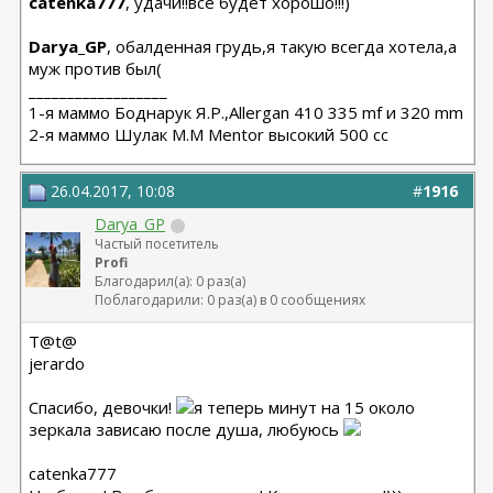
catenka777
, удачи!!все будет хорошо!!!)
Darya_GP
, обалденная грудь,я такую всегда хотела,а
муж против был(
__________________
1-я маммо Боднарук Я.Р.,Allergan 410 335 mf и 320 mm
2-я маммо Шулак М.М Mentor высокий 500 сс
26.04.2017, 10:08
#
1916
Darya_GP
Частый посетитель
Profi
Благодарил(а): 0 раз(а)
Поблагодарили: 0 раз(а) в 0 сообщениях
T@t@
jerardo
Спасибо, девочки!
я теперь минут на 15 около
зеркала зависаю после душа, любуюсь
catenka777