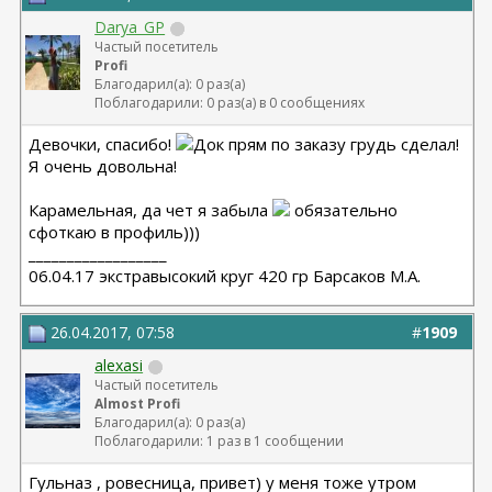
Darya_GP
Частый посетитель
Profi
Благодарил(а): 0 раз(а)
Поблагодарили: 0 раз(а) в 0 сообщениях
Девочки, спасибо!
Док прям по заказу грудь сделал!
Я очень довольна!
Карамельная, да чет я забыла
обязательно
сфоткаю в профиль)))
__________________
06.04.17 экстравысокий круг 420 гр Барсаков М.А.
26.04.2017, 07:58
#
1909
alexasi
Частый посетитель
Almost Profi
Благодарил(а): 0 раз(а)
Поблагодарили: 1 раз в 1 сообщении
Гульназ , ровесница, привет) у меня тоже утром