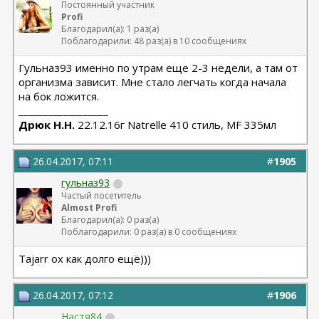
Постоянный участник
Profi
Благодарил(а): 1 раз(а)
Поблагодарили: 48 раз(а) в 10 сообщениях
Гульназ93 именно по утрам еще 2-3 недели, а там от
организма зависит. Мне стало легчать когда начала
на бок ложится.
__________________
Дрюк Н.Н.
22.12.16г Natrelle 410 стиль, MF 335мл
26.04.2017, 07:11
#
1905
гульназ93
Частый посетитель
Almost Profi
Благодарил(а): 0 раз(а)
Поблагодарили: 0 раз(а) в 0 сообщениях
Tajarr ох как долго ещё)))
26.04.2017, 07:12
#
1906
Настя84