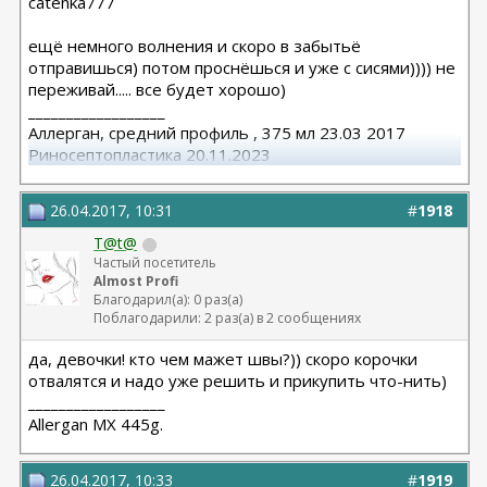
catenka777
ещё немного волнения и скоро в забытьё
отправишься) потом проснёшься и уже с сисями)))) не
переживай..... все будет хорошо)
__________________
Аллерган, средний профиль , 375 мл 23.03 2017
Риносептопластика 20.11.2023
Матива 320 24.06.2025
вторичная ринопластик 24.06.2025
26.04.2017, 10:31
#
1918
T@t@
Частый посетитель
Almost Profi
Благодарил(а): 0 раз(а)
Поблагодарили: 2 раз(а) в 2 сообщениях
да, девочки! кто чем мажет швы?)) скоро корочки
отвалятся и надо уже решить и прикупить что-нить)
__________________
Allergan МХ 445g.
26.04.2017, 10:33
#
1919