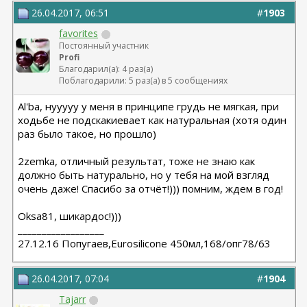
26.04.2017, 06:51
#
1903
favorites
Постоянный участник
Profi
Благодарил(а): 4 раз(а)
Поблагодарили: 5 раз(а) в 5 сообщениях
Al'ba, нууууу у меня в принципе грудь не мягкая, при
ходьбе не подскакиевает как натуральная (хотя один
раз было такое, но прошло)
2zemka, отличный результат, тоже не знаю как
должно быть натурально, но у тебя на мой взгляд
очень даже! Спасибо за отчёт!))) помним, ждем в год!
Oksa81, шикардос!)))
__________________
27.12.16 Попугаев,Eurosilicone 450мл,168/опг78/63
26.04.2017, 07:04
#
1904
Tajarr