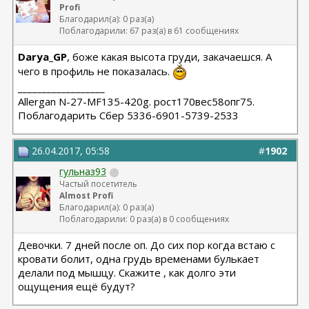
Profi
Благодарил(а): 0 раз(а)
Поблагодарили: 67 раз(а) в 61 сообщениях
Darya_GP
, боже какая высота груди, закачаешся. А
чего в профиль не показалась.
__________________
Allergan N-27-MF135-420g. рост170вес58опг75.
Поблагодарить Сбер 5336-6901-5739-2533
26.04.2017, 05:58
#
1902
гульназ93
Частый посетитель
Almost Profi
Благодарил(а): 0 раз(а)
Поблагодарили: 0 раз(а) в 0 сообщениях
Девочки. 7 дней после оп. До сих пор когда встаю с
кровати болит, одна грудь временами булькает
делали под мышцу. Скажите , как долго эти
ощущения ещё будут?