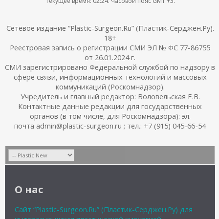
Текущее время:
02:24
. Часовой пояс GMT +3.
Сетевое издание “Plastic-Surgeon.Ru” (Пластик-Серджен.Ру).
18+
Реестровая запись о регистрации СМИ ЭЛ № ФС 77-86755
от 26.01.2024 г.
СМИ зарегистрировано Федеральной службой по надзору в
сфере связи, информационных технологий и массовых
коммуникаций (Роскомнадзор).
Учредитель и главный редактор: Воловельская Е.В.
Контактные данные редакции для государственных
органов (в том числе, для Роскомнадзора): эл.
почта admin@plastic-surgeon.ru ; тел.: +7 (915) 045-66-54
О нас
Сайт “Plastic-Surgeon.Ru” (Пластик-Серджен.Ру) для
интересующихся пластической хирургией,