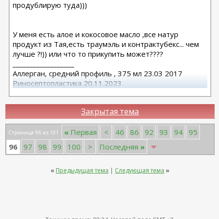
продублирую туда)))
У меня есть алое и кокосовое масло ,все натур
продукт из Тая,есть траумэль и контрактубекс... чем
лучше ?!)) или что то прикупить может????
__________________
Аллерган, средний профиль , 375 мл 23.03 2017
Риносептопластика 20.11.2023
Матива 320 24.06.2025
вторичная ринопластик 24.06.2025
Закрытая тема
«
Первая
<
46
86
92
93
94
95
Страница 96 из 101
96
97
98
99
100
>
Последняя
»
«
Предыдущая тема
|
Следующая тема
»