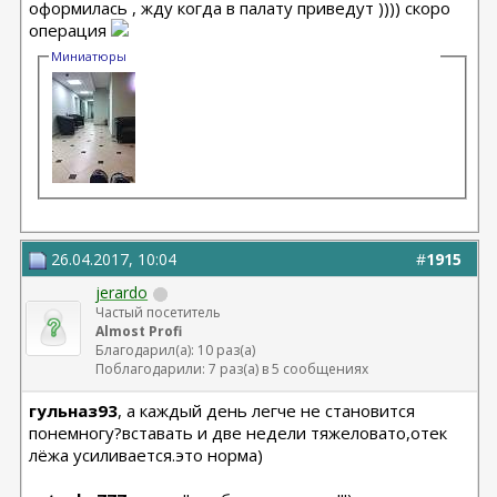
оформилась , жду когда в палату приведут )))) скоро
операция
Миниатюры
26.04.2017, 10:04
#
1915
jerardo
Частый посетитель
Almost Profi
Благодарил(а): 10 раз(а)
Поблагодарили: 7 раз(а) в 5 сообщениях
гульназ93
, а каждый день легче не становится
понемногу?вставать и две недели тяжеловато,отек
лёжа усиливается.это норма)