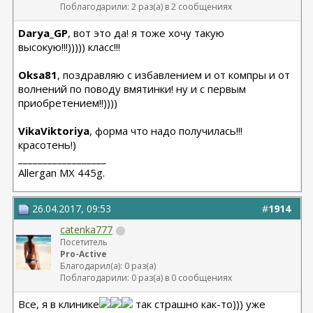
Поблагодарили: 2 раз(а) в 2 сообщениях
Darya_GP
, вот это да! я тоже хочу такую
высокую!!!))))) класс!!!
Oksa81
, поздравляю с избавлением и от компры и от
волнений по поводу вмятинки! ну и с первым
приобретением!!))))
VikaViktoriya
, форма что надо получилась!!!
красотень!)
__________________
Allergan МХ 445g.
26.04.2017, 09:53
#
1914
catenka777
Посетитель
Pro-Active
Благодарил(а): 0 раз(а)
Поблагодарили: 0 раз(а) в 0 сообщениях
Все, я в клинике
так страшно как-то))) уже