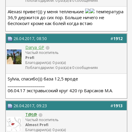
Поблагодарили: 0 раз(а) в 0 сообщениях
Alexasi привет))) у меня тепленькие
температура
36,9 держится до сих пор. Больше ничего не
беспокоит кроме как болей когда встаю
26.04.2017, 08:50
#
1912
Darya_GP
Частый посетитель
Profi
Благодарил(а): 0 раз(а)
Поблагодарили: 0 раз(а) в 0 сообщениях
Sylvia, спасибо))) база 12,5 вроде
__________________
06.04.17 экстравысокий круг 420 гр Барсаков М.А.
26.04.2017, 09:23
#
1913
T@t@
Частый посетитель
Almost Profi
Благодарил(а): 0 раз(а)