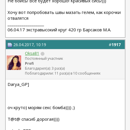
Не боись! Все будет хорошо! Красивых сись!)))
Хочу вот попробовать швы мазать гелем, как корочки
отвалятся
__________________
06.04.17 экстравысокий круг 420 гр Барсаков М.А.
26.04.2017, 10:19
#
1917
Oksa81
Постоянный участник
Profi
Благодарил(а): 3 раз(а)
Поблагодарили: 11 раз(а) в 10 сообщениях
Darya_GP]
оч круто) морям секс бомба)))) ;)
T@t@ cпасиб дорогая))))