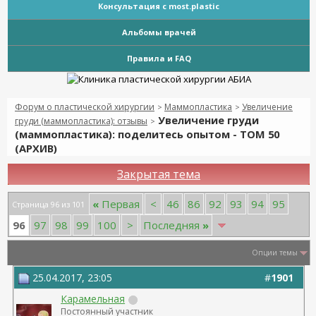
Консультация с most.plastic
Альбомы врачей
Правила и FAQ
Форум о пластической хирургии
Маммопластика
Увеличение
>
>
Увеличение груди
груди (маммопластика): отзывы
>
(маммопластика): поделитесь опытом - ТОМ 50
(АРХИВ)
Закрытая тема
«
Первая
<
46
86
92
93
94
95
Страница 96 из 101
96
97
98
99
100
>
Последняя
»
Опции темы
25.04.2017, 23:05
#
1901
Карамельная
Постоянный участник