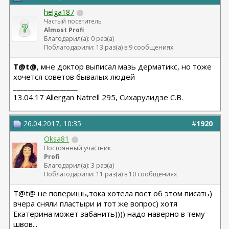
helga187
Частый посетитель
Almost Profi
Благодарил(а): 0 раз(а)
Поблагодарили: 13 раз(а) в 9 сообщениях
T@t@
, мне доктор выписал мазь дерматикс, но тоже
хочется советов бывалых людей
__________________
13.04.17 Allergan Natrell 295, Сихарулидзе С.В.
26.04.2017, 10:35
#
1920
Oksa81
Постоянный участник
Profi
Благодарил(а): 3 раз(а)
Поблагодарили: 11 раз(а) в 10 сообщениях
T@t@ не поверишь,тока хотела пост об этом писать)
вчера сняли пластыри и тот же вопрос) хотя
Екатерина может забанить)))) надо наверно в тему
швов...