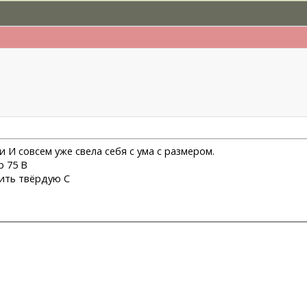
 И совсем уже свела себя с ума с размером.
р 75 B
ить твёрдую С