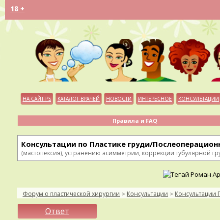
18 +
НА САЙТ PS
КАТАЛОГ ВРАЧЕЙ
НОВОСТИ
ИНТЕРЕСНОЕ
КОНСУЛЬТАЦИИ
Правила и FAQ
Консультации по Пластике груди/Послеоперацион
(мастопексия), устранению асимметрии, коррекции тубулярной гру
Форум о пластической хирургии
Консультации
Консультации 
>
>
Ответ