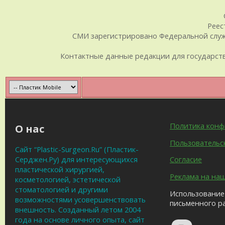
Реес
СМИ зарегистрировано Федеральной служб
Контактные данные редакции для государственн
Политика кон
О нас
Пользовательс
Сайт “Plastic-Surgeon.Ru” (Пластик-
Серджен.Ру) для интересующихся
Согласие
пластической хирургией,
Реклама на на
косметологией, эстетической
стоматологией и другими
Использование 
возможностями усовершенствовать
письменного р
внешность. Созданный летом 2004
года на основе личного опыта, сайт