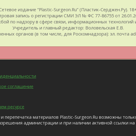
Сетевое издание “Plastic-Surgeon.Ru” (Пластик-Серджен.Ру). 18
тровая запись о регистрации СМИ ЭЛ № ФС 77-86755 от 26.01.20
ой по надзору в сфере связи, информационных технологий и
Учредитель и главный редактор: Воловельская Е.В.
ых органов (в том числе, для Роскомнадзора): эл. почта admin@
фиденциальности
кое соглашение
шем ресурсе
и перепечатка материалов Plastic-Surgeon.Ru возможны тольк
азрешения администрации и при наличии активной ссылки на 