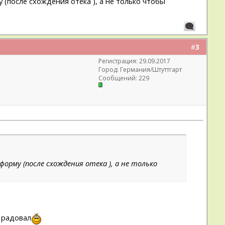
 (после схождения отека ), а не только чтобы
#
3
Регистрация: 29.09.2017
Город: Германия/Штуттгарт
Сообщений: 229
рму (после схождения отека ), а не только
т радовал