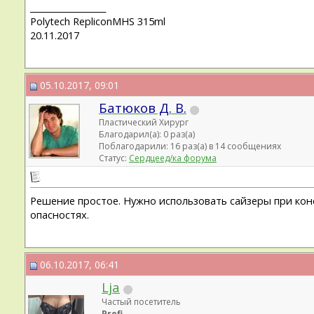
__________________
Polytech RepliconMHS 315ml
20.11.2017
05.10.2017, 09:01
Батюков Д. В.
Пластический Хирург
Благодарил(а): 0 раз(а)
Поблагодарили: 16 раз(а) в 14 сообщениях
Статус:
Сердцеед/ка форума
Решение простое. Нужно использовать сайзеры при конс
опасностях.
06.10.2017, 06:41
Lja
Частый посетитель
Profi