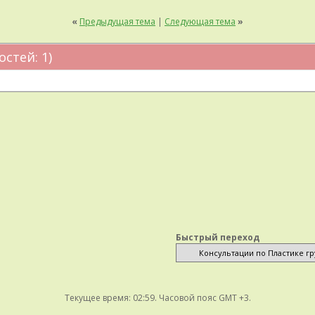
«
Предыдущая тема
|
Следующая тема
»
остей: 1)
Быстрый переход
Текущее время:
02:59
. Часовой пояс GMT +3.