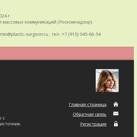
+
24 г.
 массовых коммуникаций (Роскомнадзор).
plastic-surgeon.ru ; тел.: +7 (915) 045-66-54
Главная страница
Обратная связь
о с
источник.
Регистрация