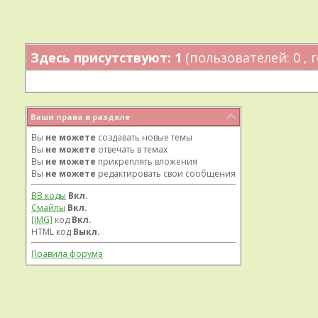
Здесь присутствуют: 1
(пользователей: 0 , г
Ваши права в разделе
Вы
не можете
создавать новые темы
Вы
не можете
отвечать в темах
Вы
не можете
прикреплять вложения
Вы
не можете
редактировать свои сообщения
BB коды
Вкл.
Смайлы
Вкл.
[IMG]
код
Вкл.
HTML код
Выкл.
Правила форума