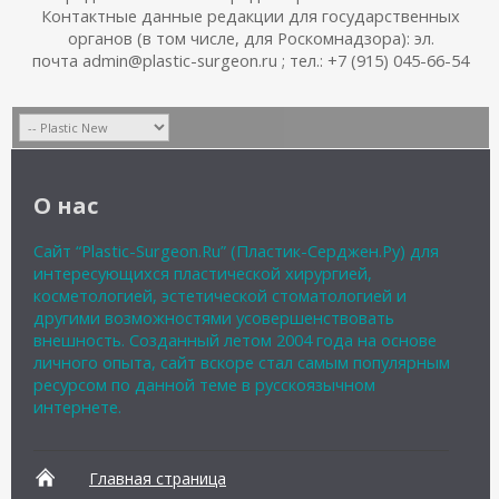
Контактные данные редакции для государственных
органов (в том числе, для Роскомнадзора): эл.
почта admin@plastic-surgeon.ru ; тел.: +7 (915) 045-66-54
О нас
Сайт “Plastic-Surgeon.Ru” (Пластик-Серджен.Ру) для
интересующихся пластической хирургией,
косметологией, эстетической стоматологией и
другими возможностями усовершенствовать
внешность. Созданный летом 2004 года на основе
личного опыта, сайт вскоре стал самым популярным
ресурсом по данной теме в русскоязычном
интернете.
Главная страница