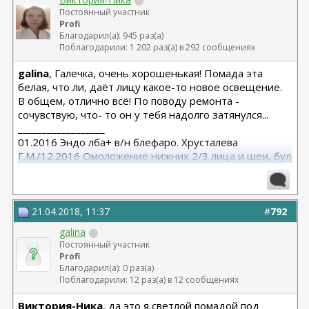
Постоянный участник
Profi
Благодарил(а): 945 раз(а)
Поблагодарили: 1 202 раз(а) в 292 сообщениях
galina
, Галечка, очень хорошенькая! Помада эта
белая, что ли, даёт лицу какое-то новое освещение.
В общем, отлично всё! По поводу ремонта -
сочувствую, что- то он у тебя надолго затянулся...
__________________
01.2016 Эндо лба+ в/н блефаро. Хрусталева
Г.М./12.2016 Омоложение нижних 2/3 лица и шеи, бул
от Кочневой /03.2023 Эндо лба и средней, бул от
Янковской
21.04.2018, 11:37
#
792
galina
Постоянный участник
Profi
Благодарил(а): 0 раз(а)
Поблагодарили: 12 раз(а) в 12 сообщениях
Виктория-Ника
, да это я светлой помадой под