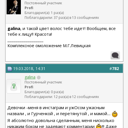
Постоянный участник
Profi
Благодарил(а): 1 раз(а)
Поблагодарили: 37 раз(а) в 13 сообщениях
galina
, и такой цвет волос тебе идет! Вообщем, все
тебе к лицу!! Красота!
__________________
Комплексное омоложение М.Г.Левицкая
19.03.2018, 14:31
#
782
galina
Постоянный участник
Profi
Благодарил(а): 0 раз(а)
Поблагодарили: 12 раз(а) в 12 сообщениях
Девочки -меня в инстаграм и ужОсом ужасным
назвали , и Гурченкой , и перетянутой , и мамой....
Я абсолютно довольна сделанным, меня нисколько
никаким боком не задевают комментарии
!!! Даже