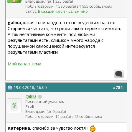
Благодарил(а): 1 325 раз(а)
Поблагодарили: 4 580 раз(а) в 1 955 сообщениях
Статус:
В каждой капле - целый мир
galina
, какая ты молодец что не ведешься на это.
Стараемся чистить, но среди лаков теряется иногда.
А так негативные комменты под любыми
результатами есть, слишком много народа с
порушенной самооценкой интересуется
результатами пластики.
__________________
Мой канал тема
19.03.2018, 16:00
#
784
galina
Постоянный участник
Profi
Благодарил(а): 0 раз(а)
Поблагодарили: 12 раз(а) в 12 сообщениях
Катерина
, спасибо за чувство локтя!!!