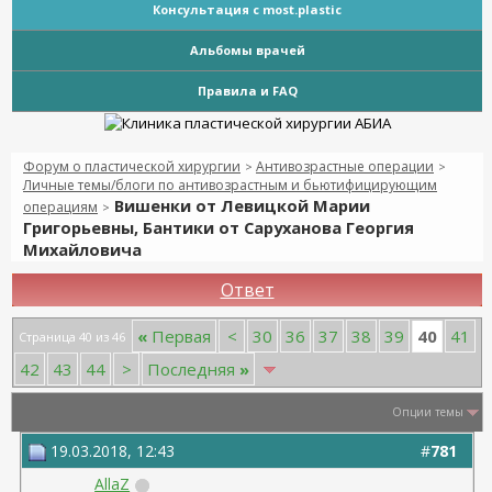
Консультация с most.plastic
Альбомы врачей
Правила и FAQ
Форум о пластической хирургии
Антивозрастные операции
>
>
Личные темы/блоги по антивозрастным и бьютифицирующим
Вишенки от Левицкой Марии
операциям
>
Григорьевны, Бантики от Саруханова Георгия
Михайловича
Ответ
40
«
Первая
<
30
36
37
38
39
41
Страница 40 из 46
42
43
44
>
Последняя
»
Опции темы
19.03.2018, 12:43
#
781
AllaZ