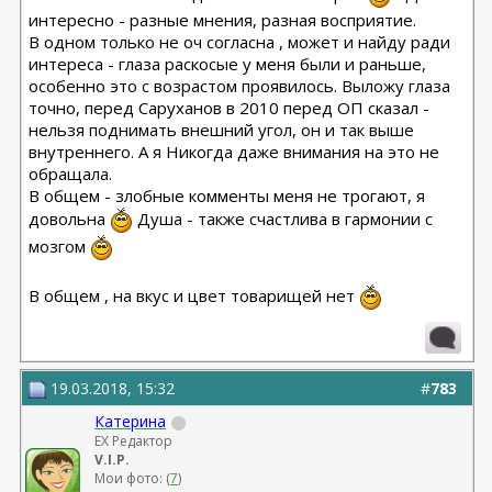
интересно - разные мнения, разная восприятие.
В одном только не оч согласна , может и найду ради
интереса - глаза раскосые у меня были и раньше,
особенно это с возрастом проявилось. Выложу глаза
точно, перед Саруханов в 2010 перед ОП сказал -
нельзя поднимать внешний угол, он и так выше
внутреннего. А я Никогда даже внимания на это не
обращала.
В общем - злобные комменты меня не трогают, я
довольна
Душа - также счастлива в гармонии с
мозгом
В общем , на вкус и цвет товарищей нет
19.03.2018, 15:32
#
783
Катерина
EX Редактор
V.I.P.
Мои фото: (
7
)