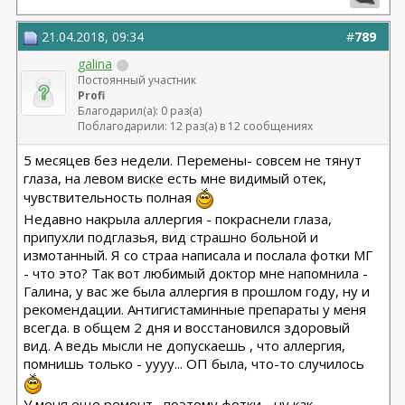
21.04.2018, 09:34
#
789
galina
Постоянный участник
Profi
Благодарил(а): 0 раз(а)
Поблагодарили: 12 раз(а) в 12 сообщениях
5 месяцев без недели. Перемены- совсем не тянут
глаза, на левом виске есть мне видимый отек,
чувствительность полная
Недавно накрыла аллергия - покраснели глаза,
припухли подглазья, вид страшно больной и
измотанный. Я со страа написала и послала фотки МГ
- что это? Так вот любимый доктор мне напомнила -
Галина, у вас же была аллергия в прошлом году, ну и
рекомендации. Антигистаминные препараты у меня
всегда. в общем 2 дня и восстановился здоровый
вид. А ведь мысли не допускаешь , что аллергия,
помнишь только - уууу... ОП была, что-то случилось
У меня еще ремонт , поэтому фотки - ну как