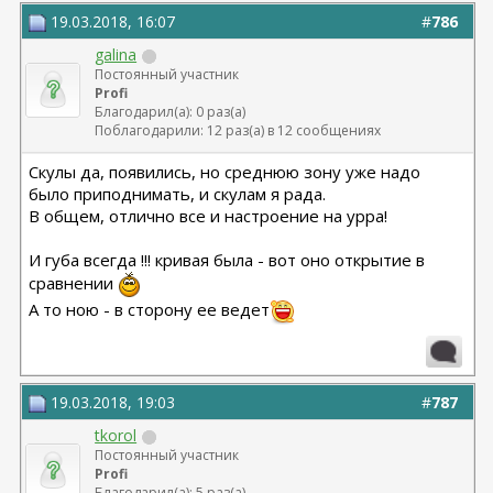
19.03.2018, 16:07
#
786
galina
Постоянный участник
Profi
Благодарил(а): 0 раз(а)
Поблагодарили: 12 раз(а) в 12 сообщениях
Скулы да, появились, но среднюю зону уже надо
было приподнимать, и скулам я рада.
В общем, отлично все и настроение на урра!
И губа всегда !!! кривая была - вот оно открытие в
сравнении
А то ною - в сторону ее ведет
19.03.2018, 19:03
#
787
tkorol
Постоянный участник
Profi
Благодарил(а): 5 раз(а)