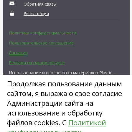
Обратная связь
Регистрация
Политика конфиденциальности
Пользовательское соглашение
Согласие
Реклама на нашем ресурсе
Использование и перепечатка материалов Plastic-
Surgeon.Ru возможны только с письменного
Продолжая пользование данным
разрешения администрации и при наличии
активной ссылки на источник.
сайтом, я выражаю свое согласие
Администрации сайта на
использование и обработку
файлов cookies. С
Политикой