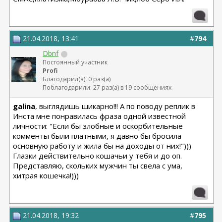
21.04.2018, 13:41
#
794
Dbnf
Постоянный участник
Profi
Благодарил(а): 0 раз(а)
Поблагодарили: 27 раз(а) в 19 сообщениях
galina
, выглядишь шикарно!!! А по поводу реплик в
Инста мне понравилась фраза одной известной
личности: "Если бы злобные и оскорбительные
комменты были платными, я давно бы бросила
основную работу и жила бы на доходы от них!")))
Глазки действительно кошачьи у тебя и до оп.
Представляю, скольких мужчин ты свела с ума,
хитрая кошечка!)))
21.04.2018, 19:32
#
795