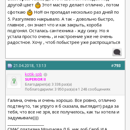
другой цвет
Этот мастер делает отлично , потом
сфоткаю
Но!!! он пропадал несколько раз дней по
5. Разгуляево накрывало. А так - довольно быстро,
главное , он знает что и как закрыть, короба
подгонял. Осталась сантехника - жду сижу. Но я
устала просто очень , и настроение уже не очень
радостное. Хочу , чтоб побыстрее уже распрощаться
21.04.2018, 13:13
#
793
kotik-spb
SUPERIOR II
Благодарил(а): 3 338 раз(а)
Поблагодарили: 3 950 раз(а) в 1 248 сообщениях
Галина, очень и очень хорошо. Все ровно, отлично
подтянуто, так упруго я б сказала, выглядит) рада за
тебя, что все не зря, все получилось, как ты хотела и
задумывала))))
__________________
СМАС,платизма,Моураова Л.Б. чик,лоб Серб И.А.