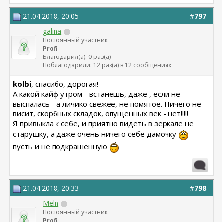
21.04.2018, 20:05
#
797
galina
Постоянный участник
Profi
Благодарил(а): 0 раз(а)
Поблагодарили: 12 раз(а) в 12 сообщениях
kolbi
, спасибо, дорогая!
А какой кайф утром - встанешь, даже , если не
выспалась - а личико свежее, не помятое. Ничего не
висит, скорбных складок, опущенных век - нет!!!!!
Я привыкла к себе, и приятно видеть в зеркале не
старушку, а даже очень ничего себе дамочку
пусть и не подкрашенную
21.04.2018, 20:33
#
798
Meln
Постоянный участник
Profi