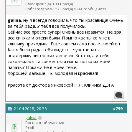
Благодарил(а): 1 111 раз(а)
Поблагодарили: 573 раз(а) в 241 сообщениях
galina
, ну я всегда говорила, что ты красавица! Очень
за тебя рада. У тебя все получилось.
Сейчас все просто супер! Очень все нравится. Не зря
все синяки и отеки были. Помню как ты ко мне в
клинику приходила. Ещё совсем сама после своей оп.
Как я была рада тебя видеть , чувствовать
поддержку питерских девочек. Кстати, а у тебя
сохранилась та совместная наша фотка их моей
палаты? Покажи Ее в моей теме.
Хорошей дальше. Ты молодая и красивая!
__________________
Красота от доктора Янковской Н.Л. Клиника ДЭГА.
21.04.2018, 20:55
#
799
galina
Постоянный участник
Profi