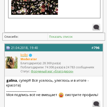
Спасибо:
Показать список
21.04.2018, 19:40
#
796
kolbi
Moderator
Благодарил(а): 28 369 раз(а)
Поблагодарили: 74 306 раз(а) в 24 783 сообщениях
Статус:
Форумный маг «благодарок»
galina
, супер!!! Всё уселось, улеглось и в итоге -
красота)
__________________
Моя подпись всё не вмещает
смотрите профиль!