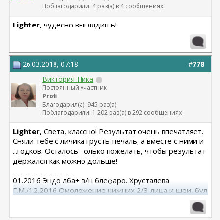
Поблагодарили: 4 раз(а) в 4 сообщениях
Lighter
, чудесно выглядишь!
26.03.2018, 07:18
#
778
Виктория-Ника
Постоянный участник
Profi
Благодарил(а): 945 раз(а)
Поблагодарили: 1 202 раз(а) в 292 сообщениях
Lighter
, Света, классно! Результат очень впечатляет.
Сняли тебе с личика грусть-печаль, а вместе с ними и
...годков. Осталось только пожелать, чтобы результат
держался как можно дольше!
__________________
01.2016 Эндо лба+ в/н блефаро. Хрусталева
Г.М./12.2016 Омоложение нижних 2/3 лица и шеи, бул
от Кочневой /03.2023 Эндо лба и средней, бул от
Янковской