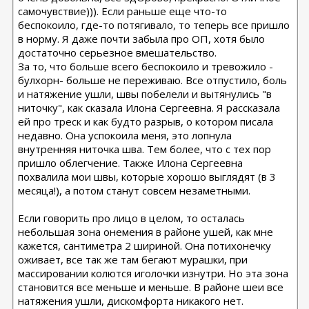
самочувствие))). Если раньше еще что-то
беспокоило, где-то потягивало, то теперь все пришло
в норму. Я даже почти забыла про ОП, хотя было
достаточно серьезное вмешательство.
За то, что больше всего беспокоило и тревожило -
булхорн- больше не переживаю. Все отпустило, боль
и натяжение ушли, швы побелели и вытянулись "в
ниточку", как сказала Илона Сергеевна. Я рассказала
ей про треск и как будто разрыв, о котором писала
недавно. Она успокоила меня, это лопнула
внутренняя ниточка шва. Тем более, что с тех пор
пришло облегчение. Также Илона Сергеевна
похвалила мои швы, которые хорошо выглядят (в 3
месяца!), а потом станут совсем незаметными.
Если говорить про лицо в целом, то осталась
небольшая зона онемения в районе ушей, как мне
кажется, сантиметра 2 шириной. Она потихонечку
оживает, все так же там бегают мурашки, при
массировании колются иголочки изнутри. Но эта зона
становится все меньше и меньше. В районе шеи все
натяжения ушли, дискомфорта никакого нет.