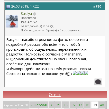
26.03.2018, 17:22
#
780
Strolya
Посетитель
Pro-Active
Благодарил(а): 0 раз(а)
Поблагодарили: 0 раз(а) в 0 сообщениях
Викуля, спасибо огромное за фото, склеечки и
подробный рассказ обо всём, что с тобой
происходит, об ощущениях, переживаниях и
радостях! Полностью согласна с Marishann,
информация действительно очень полезная,
особенно для новичков!!!
И булхорн действительно тебя украсил - Илона
Сергеевна плохого не посоветует!))))
Ответ
39
«
Первая
<
29
35
36
37
38
40
Страница 39 из 58