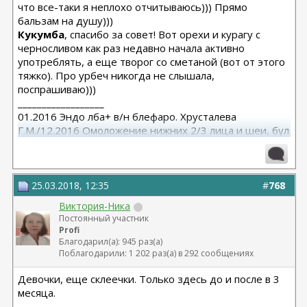
что все-таки я неплохо отчитываюсь))) Прямо
бальзам на душу)))
Кукумба
, спасибо за совет! Вот орехи и курагу с
черносливом как раз недавно начала активно
употреблять, а еще творог со сметаной (вот от этого
тяжко). Про урбеч никогда не слышала,
поспрашиваю)))
__________________
01.2016 Эндо лба+ в/н блефаро. Хрусталева
Г.М./12.2016 Омоложение нижних 2/3 лица и шеи, бул
от Кочневой /03.2023 Эндо лба и средней, бул от
Янковской
25.03.2018, 12:35
#
768
Виктория-Ника
Постоянный участник
Profi
Благодарил(а): 945 раз(а)
Поблагодарили: 1 202 раз(а) в 292 сообщениях
Девочки, еще склеечки. Только здесь до и после в 3
месяца.