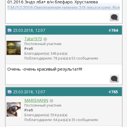
01.2016 Эндо лба+ в/н блефаро. Хрусталева
Г.М./12.2016 Омоложение нижних 2/3 лица и шеи, бул
от Кочневой /03.2023 Эндо лба и средней, бул от
Янковской
25.03.2018, 12:07
#
764
Tata1973
Постоянный участник
Profi
Благодарил(а): 346 раз(а)
Поблагодарили: 78 раз(а) в 53 сообщениях
Очень -очень красивый результат!!!!
25.03.2018, 12:07
#
765
MARISHANN
Постоянный участник
Profi
Благодарил(а): 554 раз(а)
Поблагодарили: 64 раз(а) в 35 сообщениях