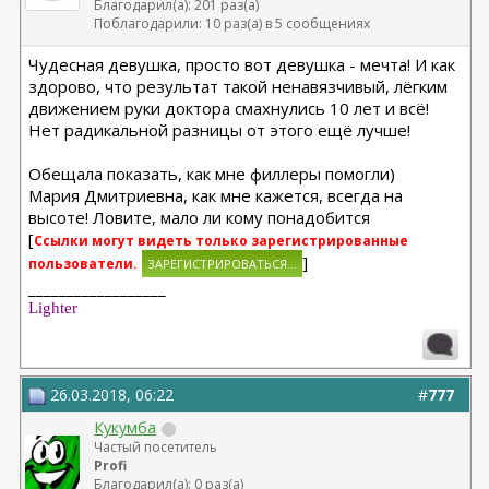
Благодарил(а): 201 раз(а)
Поблагодарили: 10 раз(а) в 5 сообщениях
Чудесная девушка, просто вот девушка - мечта! И как
здорово, что результат такой ненавязчивый, лёгким
движением руки доктора смахнулись 10 лет и всё!
Нет радикальной разницы от этого ещё лучше!
Обещала показать, как мне филлеры помогли)
Мария Дмитриевна, как мне кажется, всегда на
высоте! Ловите, мало ли кому понадобится
[
Ссылки могут видеть только зарегистрированные
]
пользователи.
__________________
Lighter
26.03.2018, 06:22
#
777
Кукумба
Частый посетитель
Profi
Благодарил(а): 0 раз(а)