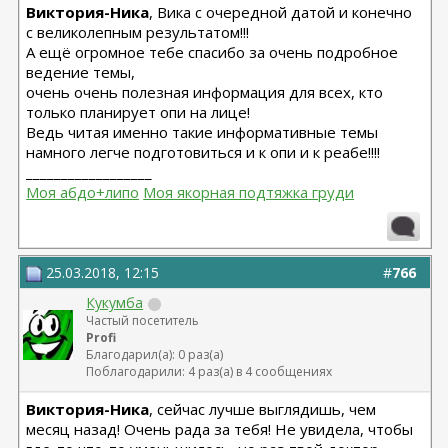
Виктория-Ника
, Вика с очередной датой и конечно
с великолепным результатом!!!
А ещё огромное тебе спасибо за очень подробное
ведение темы,
очень очень полезная информация для всех, кто
только планирует опи на лице!
Ведь читая именно такие информативные темы
намного легче подготовиться и к опи и к реабе!!!!
__________________
Моя абдо+липо
Моя якорная подтяжка груди
25.03.2018, 12:15
#
766
Кукумба
Частый посетитель
Profi
Благодарил(а): 0 раз(а)
Поблагодарили: 4 раз(а) в 4 сообщениях
Виктория-Ника
, сейчас лучше выглядишь, чем
месяц назад! Очень рада за тебя! Не увидела, чтобы