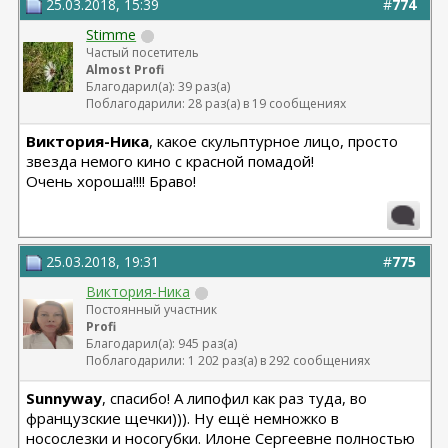
25.03.2018, 15:39
#
774
Stimme
Частый посетитель
Almost Profi
Благодарил(а): 39 раз(а)
Поблагодарили: 28 раз(а) в 19 сообщениях
Виктория-Ника
, какое скульптурное лицо, просто
звезда немого кино с красной помадой!
Очень хороша!!!! Браво!
25.03.2018, 19:31
#
775
Виктория-Ника
Постоянный участник
Profi
Благодарил(а): 945 раз(а)
Поблагодарили: 1 202 раз(а) в 292 сообщениях
Sunnyway
, спасибо! А липофил как раз туда, во
французские щечки))). Ну ещё немножко в
носослезки и носогубки. Илоне Сергеевне полностью