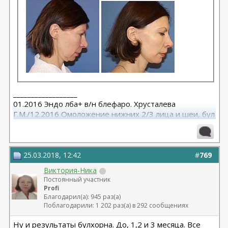
__________________
01.2016 Эндо лба+ в/н блефаро. Хрусталева
Г.М./12.2016 Омоложение нижних 2/3 лица и шеи, бул
от Кочневой /03.2023 Эндо лба и средней, бул от
Янковской
25.03.2018, 12:42
#
769
Виктория-Ника
Постоянный участник
Profi
Благодарил(а): 945 раз(а)
Поблагодарили: 1 202 раз(а) в 292 сообщениях
Ну и результаты булхорна. До, 1,2 и 3 месяца. Все