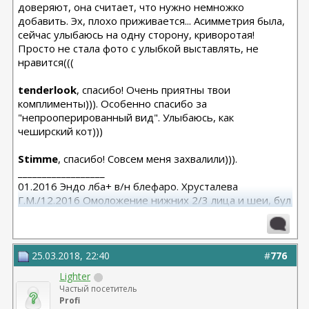
доверяют, она считает, что нужно немножко
добавить. Эх, плохо приживается... Асимметрия была,
сейчас улыбаюсь на одну сторону, криворотая!
Просто не стала фото с улыбкой выставлять, не
нравится(((
tenderlook
, спасибо! Очень приятны твои
комплименты))). Особенно спасибо за
"непрооперированный вид". Улыбаюсь, как
чеширский кот)))
Stimme
, спасибо! Совсем меня захвалили))).
__________________
01.2016 Эндо лба+ в/н блефаро. Хрусталева
Г.М./12.2016 Омоложение нижних 2/3 лица и шеи, бул
от Кочневой /03.2023 Эндо лба и средней, бул от
Янковской
25.03.2018, 22:40
#
776
Lighter
Частый посетитель
Profi