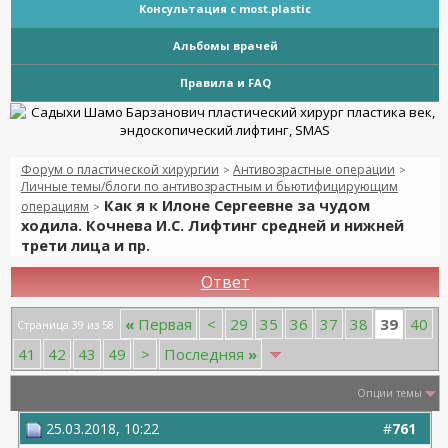
Консультация с most.plastic
Альбомы врачей
Правила и FAQ
Форум о пластической хирургии
Антивозрастные операции
>
>
Личные темы/блоги по антивозрастным и бьютифицирующим
Как я к Илоне Сергеевне за чудом
операциям
>
ходила. Кочнева И.С. Лифтинг средней и нижней
трети лица и пр.
Ответ
39
«
Первая
<
29
35
36
37
38
40
Страница 39 из 58
41
42
43
49
>
Последняя
»
Опции темы
25.03.2018, 10:22
#
761