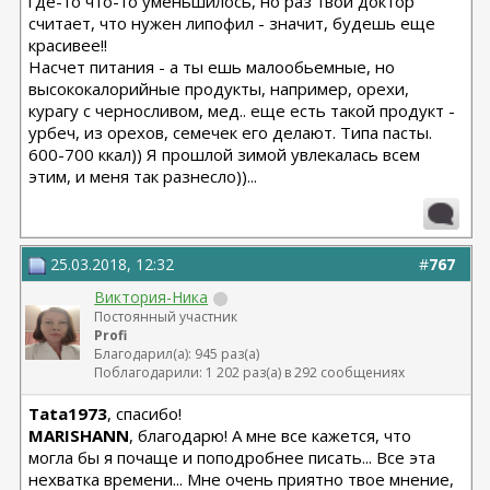
где-то что-то уменьшилось, но раз твой доктор
считает, что нужен липофил - значит, будешь еще
красивее!!
Насчет питания - а ты ешь малообьемные, но
высококалорийные продукты, например, орехи,
курагу с черносливом, мед.. еще есть такой продукт -
урбеч, из орехов, семечек его делают. Типа пасты.
600-700 ккал)) Я прошлой зимой увлекалась всем
этим, и меня так разнесло))...
25.03.2018, 12:32
#
767
Виктория-Ника
Постоянный участник
Profi
Благодарил(а): 945 раз(а)
Поблагодарили: 1 202 раз(а) в 292 сообщениях
Tata1973
, спасибо!
MARISHANN
, благодарю! А мне все кажется, что
могла бы я почаще и поподробнее писать... Все эта
нехватка времени... Мне очень приятно твое мнение,