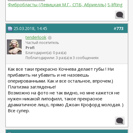
Фибробласты (Левицкая М.Г., СПБ, Абриелль)
S-lifting
25.03.2018, 14:45
#
773
tenderlook
Частый посетитель
Profi
Благодарил(а): 0 раз(а)
Поблагодарили: 3 раз(а) в 3 сообщениях
Как все таки прекрасно Кочнева делает губы ! Ни
прибавить ни убавить и не назовешь
оперированными. Как и все остальное, впрочем.)
Платизма загляденье!
Возможно на фото не так видно, но мне кажется не
нужен никакой липофилл, такое прекрасное
драматичное лицо, прямо Джоан Крофорд молодая. )
Все супер.