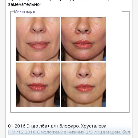
замечательно!
Миниатюры
__________________
01.2016 Эндо лба+ в/н блефаро. Хрусталева
Г.М./12.2016 Омоложение нижних 2/3 лица и шеи, бул
от Кочневой /03.2023 Эндо лба и средней, бул от