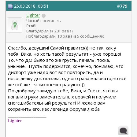
26.03.2018, 08:51
#
779
Lighter
Частый посетитель
Profi
Благодарил(а): 201 раз(а)
Поблагодарили: 10 раз(а) в 5 сообщениях
Спасибо, девушки! Самой нравится)) не так, как у
тебя, Вика, но хоть такой результат - уже хорошо!
То, что ДО было это же грусть, печаль, тоска,
уныние... Пусть подержится, конечно, понимаю, что
диспорт уже надо вот вот повторить, да и
носослезку док сказала, одного раза маловато,но всё
же всё же - я тихонечко радуюсь))
По-доброму завидую тебе, Вика, и Свете, что вы
попали в руки замечательных врачей и получили
сногсшибательный результат! И желаю вам
сохранить его, как легенда форума Люба.
__________________
Lighter