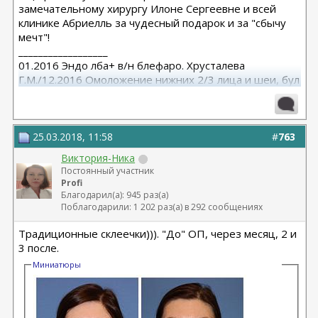
замечательному хирургу Илоне Сергеевне и всей
клинике Абриелль за чудесный подарок и за "сбычу
мечт"!
__________________
01.2016 Эндо лба+ в/н блефаро. Хрусталева
Г.М./12.2016 Омоложение нижних 2/3 лица и шеи, бул
от Кочневой /03.2023 Эндо лба и средней, бул от
Янковской
25.03.2018, 11:58
#
763
Виктория-Ника
Постоянный участник
Profi
Благодарил(а): 945 раз(а)
Поблагодарили: 1 202 раз(а) в 292 сообщениях
Традиционные склеечки))). "До" ОП, через месяц, 2 и
3 после.
Миниатюры