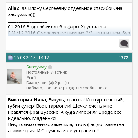
AllaZ
, за Илону Сергеевну отдельное спасибо! Она
заслужила)))
__________________
01.2016 Эндо лба+ в/н блефаро. Хрусталева
Г.М./12.2016 Омоложение нижних 2/3 лица и шеи, бул
от Кочневой /03.2023 Эндо лба и средней, бул от
Янковской
25.03.2018, 14:12
#
772
Sunnyway
Постоянный участник
Profi
Благодарил(а): 2 раз(а)
Поблагодарили: 32 раз(а) в 18 сообщениях
Виктория-Ника
, Викуль, красота! Контур точеный,
губки супер! Все в гармонии! Щечки очень мне
нравятся французские! А куда липофил? Вроде все
идеально, гладенько!
Вик, только сейчас заметила, что в фас до- заметна
асимметрия. И.С. сумела и ее устранить!!!
__________________