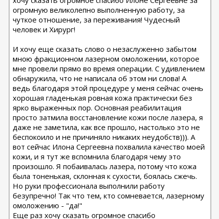
хочу сказать огромное спасибо Илоне Сергеевне за
огромную великолепно выполненную работу, за
чуткое отношение, за переживания! Чудесный
человек и Хирург!
И хочу еще сказать слово о незаслуженно забытом
мною фракционном лазерном омоложении, которое
мне провели прямо во время операции. С удивлением
обнаружила, что не написала об этом ни слова! А
ведь благодаря этой процедуре у меня сейчас очень
хорошая гладенькая ровная кожа практически без
ярко выраженных пор. Основная реабилитация
просто затмила восстановление кожи после лазера, я
даже не заметила, как все прошло, настолько это не
беспокоило и не причиняло никаких неудобств))). А
вот сейчас Илона Сергеевна похвалила качество моей
кожи, и я тут же вспомнила благодаря чему это
произошло. Я побаивалась лазера, потому что кожа
была тоненькая, склонная к сухости, боялась сжечь.
Но руки профессионала выполнили работу
безупречно! Так что тем, кто сомневается, лазерному
омоложению - "да!"
Еще раз хочу сказать огромное спасибо