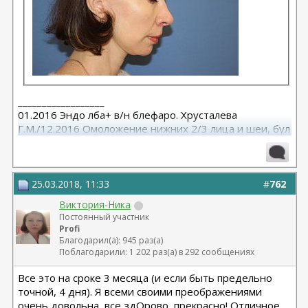
__________________
01.2016 Эндо лба+ в/н блефаро. Хрусталева
Г.М./12.2016 Омоложение нижних 2/3 лица и шеи, бул
от Кочневой /03.2023 Эндо лба и средней, бул от
Янковской
25.03.2018, 11:33
#
762
Виктория-Ника
Постоянный участник
Profi
Благодарил(а): 945 раз(а)
Поблагодарили: 1 202 раз(а) в 292 сообщениях
Все это на сроке 3 месяца (и если быть предельно
точной, 4 дня). Я всеми своими преображениями
очень довольна, все здОрово, прекрасно! Отличное