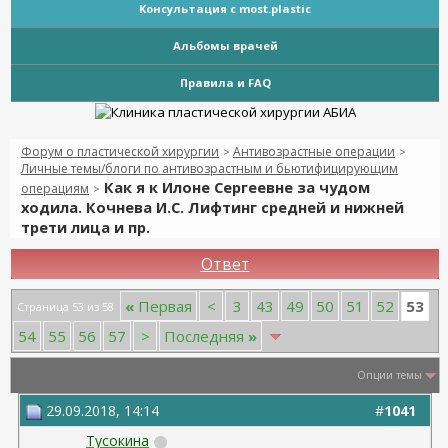
Консультация с most.plastic
Альбомы врачей
Правила и FAQ
Форум о пластической хирургии
Антивозрастные операции
>
>
Личные темы/блоги по антивозрастным и бьютифицирующим
Как я к Илоне Сергеевне за чудом
операциям
>
ходила. Кочнева И.С. Лифтинг средней и нижней
трети лица и пр.
Ответ
53
«
Первая
<
3
43
49
50
51
52
Страница 53 из 58
54
55
56
57
>
Последняя
»
Опции темы
29.09.2018, 14:14
#
1041
Тусокина