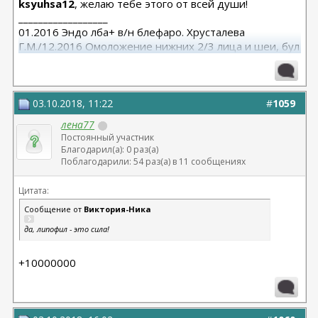
ksyuhsa12
, желаю тебе этого от всей души!
__________________
01.2016 Эндо лба+ в/н блефаро. Хрусталева
Г.М./12.2016 Омоложение нижних 2/3 лица и шеи, бул
от Кочневой /03.2023 Эндо лба и средней, бул от
Янковской
03.10.2018, 11:22
#
1059
лена77
Постоянный участник
Благодарил(а): 0 раз(а)
Поблагодарили: 54 раз(а) в 11 сообщениях
Цитата:
Сообщение от
Виктория-Ника
да, липофил - это сила!
+10000000