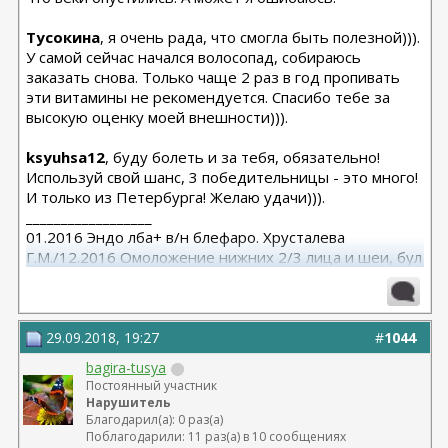
Тусокина
, я очень рада, что смогла быть полезной))).
У самой сейчас начался волосопад, собираюсь
заказать снова. Только чаще 2 раз в год пропивать
эти витамины не рекомендуется. Спасибо тебе за
высокую оценку моей внешности))).
ksyuhsa12
, буду болеть и за тебя, обязательно!
Используй свой шанс, 3 победительницы - это много!
И только из Петербурга! Желаю удачи))).
__________________
01.2016 Эндо лба+ в/н блефаро. Хрусталева
Г.М./12.2016 Омоложение нижних 2/3 лица и шеи, бул
от Кочневой /03.2023 Эндо лба и средней, бул от
Янковской
29.09.2018, 19:27
#
1044
bagira-tusya
Постоянный участник
Нарушитель
Благодарил(а): 0 раз(а)
Поблагодарили: 11 раз(а) в 10 сообщениях