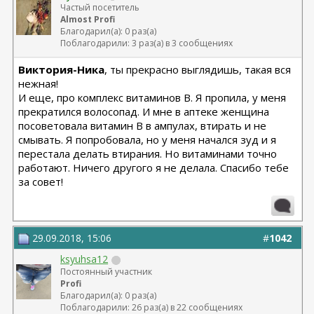
Частый посетитель
Almost Profi
Благодарил(а): 0 раз(а)
Поблагодарили: 3 раз(а) в 3 сообщениях
Виктория-Ника
, ты прекрасно выглядишь, такая вся
нежная!
И еще, про комплекс витаминов В. Я пропила, у меня
прекратился волосопад. И мне в аптеке женщина
посоветовала витамин В в ампулах, втирать и не
смывать. Я попробовала, но у меня начался зуд и я
перестала делать втирания. Но витаминами точно
работают. Ничего другого я не делала. Спасибо тебе
за совет!
29.09.2018, 15:06
#
1042
ksyuhsa12
Постоянный участник
Profi
Благодарил(а): 0 раз(а)
Поблагодарили: 26 раз(а) в 22 сообщениях