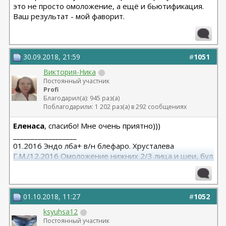
это не просто омоложение, а ещё и бьютификация.
Ваш результат - мой фаворит.
30.09.2018, 21:59
#
1051
Виктория-Ника
Постоянный участник
Profi
Благодарил(а): 945 раз(а)
Поблагодарили: 1 202 раз(а) в 292 сообщениях
Еленаса
, спасибо! Мне очень приятно)))
__________________
01.2016 Эндо лба+ в/н блефаро. Хрусталева
Г.М./12.2016 Омоложение нижних 2/3 лица и шеи, бул
от Кочневой /03.2023 Эндо лба и средней, бул от
Янковской
01.10.2018, 11:27
#
1052
ksyuhsa12
Постоянный участник