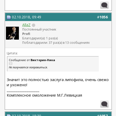
от Кочневой /03.2023 Эндо лба и средней, бул от
Янковской
02.10.2018, 09:49
#
1056
AllaZ
Постоянный участник
Profi
Благодарил(а): 1 раз(а)
Поблагодарили: 37 раз(а) в 13 сообщениях
Цитата:
Сообщение от
Виктория-Ника
Не получается поправиться.
Значит это полностью заслуга липофила, очень свежо
и ухожено!
__________________
Комплексное омоложение М.Г.Левицкая
02.10.2018, 18:30
#
1057