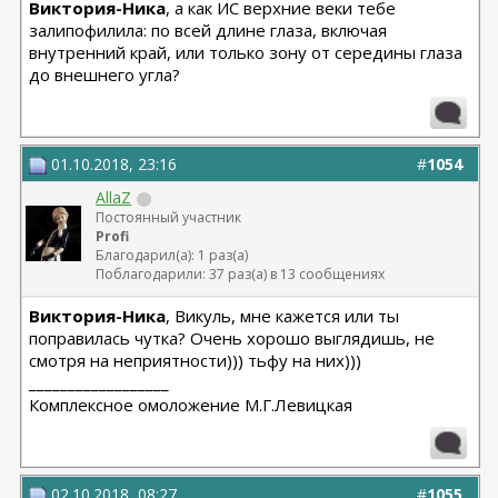
Виктория-Ника
, а как ИС верхние веки тебе
залипофилила: по всей длине глаза, включая
внутренний край, или только зону от середины глаза
до внешнего угла?
01.10.2018, 23:16
#
1054
AllaZ
Постоянный участник
Profi
Благодарил(а): 1 раз(а)
Поблагодарили: 37 раз(а) в 13 сообщениях
Виктория-Ника
, Викуль, мне кажется или ты
поправилась чутка? Очень хорошо выглядишь, не
смотря на неприятности))) тьфу на них)))
__________________
Комплексное омоложение М.Г.Левицкая
02.10.2018, 08:27
#
1055