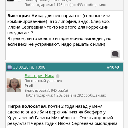
Поблагодарили: 1 175 раз(а) в 493 сообщениях
Виктория-Ника
, для век варианты (сольные или
комбинированные)- это липофил, эндо, блефаро.
Илона Сергеевна что-то из этого для коррекции
предлагает?
В целом, лицо молодо и гармонично выглядит, но
если веки не устраивают, надо решать с ними)
30.09.2018, 10:08
#
1049
Виктория-Ника
Постоянный участник
Profi
Благодарил(а): 945 раз(а)
Поблагодарили: 1 202 раз(а) в 292 сообщениях
Тигра полосатая
, почти 2 года назад у меня
сделано эндо лба и верхняя/нижняя блефаро у
Хрусталевой Галины Михайловны. Очень хороший
результат! Через годик Илона Сергеевна омолодила