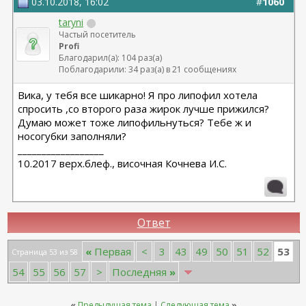
03.10.2018, 16:02
#
1060
taryni
Частый посетитель
Profi
Благодарил(а): 104 раз(а)
Поблагодарили: 34 раз(а) в 21 сообщениях
Вика, у тебя все шикарно! Я про липофил хотела
спросить ,со второго раза жирок лучше прижился?
Думаю может тоже липофильнуться? Тебе ж и
носогубки заполняли?
__________________
10.2017 верх.блеф., височная Кочнева И.С.
Ответ
53
«
Первая
<
3
43
49
50
51
52
Страница 53 из 58
54
55
56
57
>
Последняя
»
«
Предыдущая тема
|
Следующая тема
»