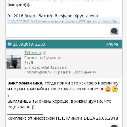
быстрее))).
__________________
01.2016 Эндо лба+ в/н блефаро. Хрусталева
Г.М./12.2016 Омоложение нижних 2/3 лица и шеи, бул
от Кочневой /03.2023 Эндо лба и средней, бул от
Янковской
29.09.2018, 22:03
#
1046
Tetecora
Постоянный участник
Profi
Благодарил(а): 129 раз(а)
Поблагодарили: 11 раз(а) в 6 сообщениях
Виктория-Ника
, тогда прими это как свою изюминку
и не расстраивайся ( советовать легко конечно
)
Выглядишь ты очень хорошо, в жизни думаю, что
еще краше ))
__________________
Комплекс от Янковской Н.Л., клиника DEGA 25.05.2018