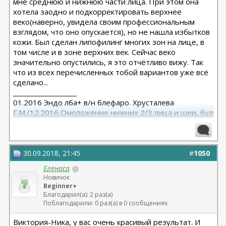
мне среднюю и нижнюю части лица. При этом она
хотела заодно и подкорректировать верхнее
веко(наверно, увидела своим профессиональным
взглядом, что оно опускается), но не нашла избытков
кожи. Был сделан липофилинг многих зон на лице, в
том числе и в зоне верхних век. Сейчас веко
значительно опустились, я это отчётливо вижу. Так
что из всех перечисленных тобой вариантов уже всё
сделано...
__________________
01.2016 Эндо лба+ в/н блефаро. Хрусталева
Г.М./12.2016 Омоложение нижних 2/3 лица и шеи, бул
от Кочневой /03.2023 Эндо лба и средней, бул от
Янковской
30.09.2018, 21:45
#
1050
Еленаса
Новичок
Beginner+
Благодарил(а): 2 раз(а)
Поблагодарили: 0 раз(а) в 0 сообщениях
Виктория-Ника, у вас очень красивый результат. И