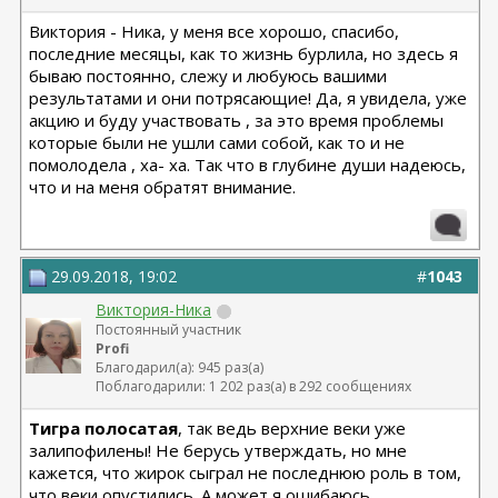
Виктория - Ника, у меня все хорошо, спасибо,
последние месяцы, как то жизнь бурлила, но здесь я
бываю постоянно, слежу и любуюсь вашими
результатами и они потрясающие! Да, я увидела, уже
акцию и буду участвовать , за это время проблемы
которые были не ушли сами собой, как то и не
помолодела , ха- ха. Так что в глубине души надеюсь,
что и на меня обратят внимание.
29.09.2018, 19:02
#
1043
Виктория-Ника
Постоянный участник
Profi
Благодарил(а): 945 раз(а)
Поблагодарили: 1 202 раз(а) в 292 сообщениях
Тигра полосатая
, так ведь верхние веки уже
залипофилены! Не берусь утверждать, но мне
кажется, что жирок сыграл не последнюю роль в том,
что веки опустились. А может я ошибаюсь.