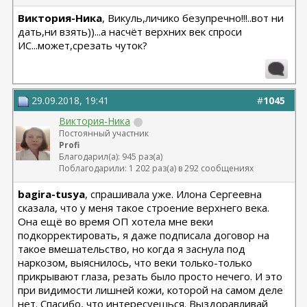
Виктория-Ника
, Викуль,личико безупречно!!!..вот ни
дать,ни взять))...а насчёт верхних век спроси
ИС...может,срезать чуток?
29.09.2018, 19:41
#
1045
Виктория-Ника
Постоянный участник
Profi
Благодарил(а): 945 раз(а)
Поблагодарили: 1 202 раз(а) в 292 сообщениях
bagira-tusya
, спрашивала уже. Илона Сергеевна
сказала, что у меня такое строение верхнего века.
Она ещё во время ОП хотела мне веки
подкорректировать, я даже подписала договор на
такое вмешательство, но когда я заснула под
наркозом, выяснилось, что веки только-только
прикрывают глаза, резать было просто нечего. И это
при видимости лишней кожи, которой на самом деле
нет. Спасибо, что интересуешься. Выздоравливай