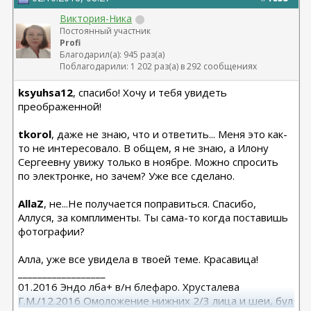
Виктория-Ника
Постоянный участник
Profi
Благодарил(а): 945 раз(а)
Поблагодарили: 1 202 раз(а) в 292 сообщениях
ksyuhsa12
, спасибо! Хочу и тебя увидеть
преображенной!
tkorol
, даже не знаю, что и ответить... Меня это как-
то не интересовало. В общем, я не знаю, а Илону
Сергеевну увижу только в ноябре. Можно спросить
по электронке, но зачем? Уже все сделано.
AllaZ
, не...Не получается поправиться. Спасибо,
Аллуся, за комплименты. Ты сама-то когда поставишь
фотографии?
Алла, уже все увидела в твоей теме. Красавица!
__________________
01.2016 Эндо лба+ в/н блефаро. Хрусталева
Г.М./12.2016 Омоложение нижних 2/3 лица и шеи, бул