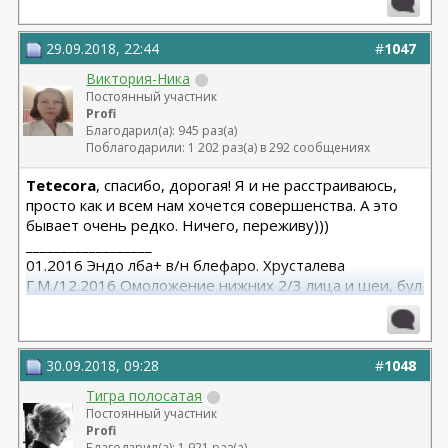
29.09.2018, 22:44
#
1047
Виктория-Ника
Постоянный участник
Profi
Благодарил(а): 945 раз(а)
Поблагодарили: 1 202 раз(а) в 292 сообщениях
Tetecora
, спасибо, дорогая! Я и не расстраиваюсь,
просто как и всем нам хочется совершенства. А это
бывает очень редко. Ничего, переживу)))
__________________
01.2016 Эндо лба+ в/н блефаро. Хрусталева
Г.М./12.2016 Омоложение нижних 2/3 лица и шеи, бул
от Кочневой /03.2023 Эндо лба и средней, бул от
Янковской
30.09.2018, 09:28
#
1048
Тигра полосатая
Постоянный участник
Profi
Благодарил(а): 1 921 раз(а)