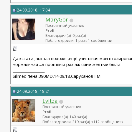
24.09.2018, 17:04
MaryGor
Постоянный участник
Profi
Благодарил(а): 0 раз(а)
Поблагодарили: 1 раз в 1 сообщении
Да кстати ,вышла похоже ,ещё учитывая мои птозированн
нормальная ...в прошлый раз аж сине жёлтые были
__________________
Silimed пена 390MD,14.09.18,Саруханов ГМ
24.09.2018, 18:21
Lvitza
Постоянный участник
Profi
Благодарил(а): 140 раз(а)
Поблагодарили: 319 раз(а) в 112 сообщениях