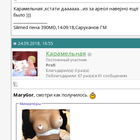
Карамельная ,кстати даааааа....из за ареол наверно ещё
было )))
__________________
Silimed пена 390MD,14.09.18,Саруханов ГМ
24.09.2018, 16:55
Карамельная
Постоянный участник
Profi
Благодарил(а): 0 раз(а)
Поблагодарили: 67 раз(а) в 61 сообщениях
MaryGor
, смотри как получилось.
Миниатюры