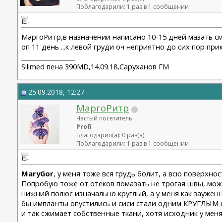
Поблагодарили: 1 раз в 1 сообщении
МаргоРитр,в назначении написано 10-15 дней мазать сме
оп 11 день ...к левой груди оч неприятно до сих пор при
__________________
Silimed пена 390MD,14.09.18,Саруханов ГМ
25.09.2018, 12:27
МаргоРитр
Частый посетитель
Profi
Благодарил(а): 0 раз(а)
Поблагодарили: 1 раз в 1 сообщении
MaryGor
, у меня тоже вся грудь болит, а всю поверхно
Попробую тоже от отеков помазать не трогая швы, може
нижний полюс изначально круглый, а у меня как зауженн
бы импланты опустились и сиси стали одним КРУГЛЫМ це
и так сжимает собственные ткани, хотя исходник у ме