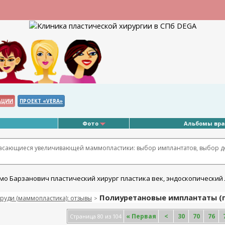
АЦИИ
ПРОЕКТ «VERA»
Фото
Альбомы вр
касающиеся увеличивающей маммопластики: выбор имплантатов, выбор д
Полиуретановые имплантаты (пе
руди (маммопластика): отзывы
>
«
Первая
<
30
70
76
Страница 80 из 104