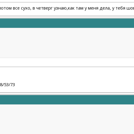
 потом все сухо, в четверг узнаю,как там у меня дела, у тебя
68/53/73