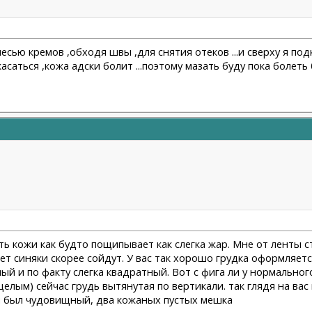
сью кремов ,обходя швы ,для снятия отеков ...и сверху я под
касаться ,кожа адски болит ...поэтому мазать буду пока болеть
сть кожи как будто пощипывает как слегка жар. Мне от ленты 
т синяки скорее сойдут. У вас так хорошо грудка оформляется
ый и по факту слегка квадратный. Вот с фига ли у нормального
лым) сейчас грудь вытянутая по вертикали. так глядя на вас 
ня был чудовищный, два кожаных пустых мешка