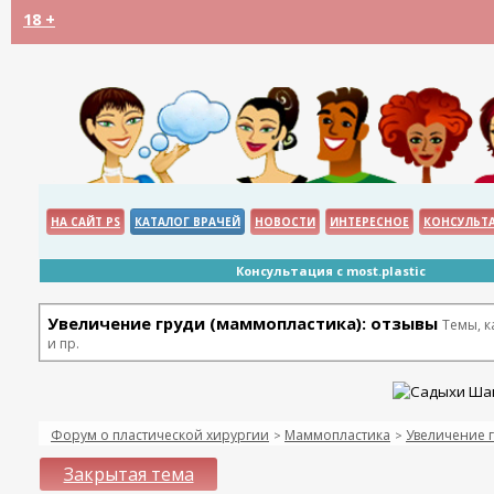
18 +
НА САЙТ PS
КАТАЛОГ ВРАЧЕЙ
НОВОСТИ
ИНТЕРЕСНОЕ
КОНСУЛЬТ
Консультация с most.plastic
Увеличение груди (маммопластика): отзывы
Темы, 
и пр.
Форум о пластической хирургии
Маммопластика
Увеличение г
>
>
Закрытая тема