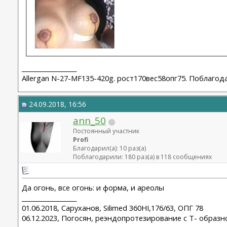
__________________
Allergan N-27-MF135-420g. рост170вес58опг75. Поблагод
24.09.2018, 16:56
ann_50
Постоянный участник
Profi
Благодарил(а): 10 раз(а)
Поблагодарили: 180 раз(а) в 118 сообщениях
Да огонь, все огонь: и форма, и ареолы
__________________
01.06.2018, Саруханов, Silimed 360HI,176/63, ОПГ 78
06.12.2023, Погосян, реэндопротезирование с Т- образн