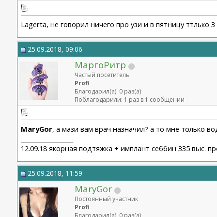
Lagerta, не говорил ничего про узи и в пятницу ттлько 
25.09.2018, 09:06
МаргоРитр
Частый посетитель
Profi
Благодарил(а): 0 раз(а)
Поблагодарили: 1 раз в 1 сообщении
MaryGor
, а мази вам врач назначил? а то мне только в
__________________
12.09.18 якорная подтяжка + имплант себбин 335 выс. пр
25.09.2018, 11:59
MaryGor
Постоянный участник
Profi
Благодарил(а): 0 раз(а)