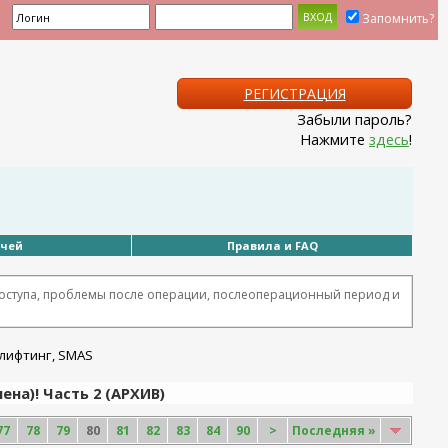
Запомнить?
РЕГИСТРАЦИЯ
Забыли пароль?
Нажмите
здесь
!
ачей
Правила и FAQ
оступа, проблемы после операции, послеоперационный период и
на)! Часть 2 (АРХИВ)
77
78
79
80
81
82
83
84
90
>
Последняя
»