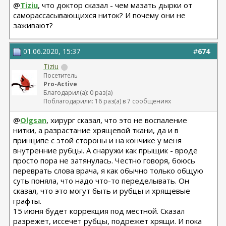
@
Tiziu
, что доктор сказал - чем мазать дырки от
саморассасывающихся ниток? И почему они не
заживают?
01.06.2020, 15:37
#
674
Tiziu
Посетитель
Pro-Active
Благодарил(а): 0 раз(а)
Поблагодарили: 16 раз(а) в 7 сообщениях
@
Olgsan
, хирург сказал, что это не воспаление
нитки, а разрастание хрящевой ткани, да и в
принципе с этой стороны и на кончике у меня
внутренние рубцы. А снаружи как прыщик - вроде
просто пора не затянулась. Честно говоря, боюсь
переврать слова врача, я как обычно только общую
суть поняла, что надо что-то переделывать. Он
сказал, что это могут быть и рубцы и хрящевые
графты.
15 июня будет коррекция под местной. Сказал
разрежет, иссечет рубцы, подрежет хрящи. И пока