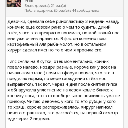
Profi
Благодарил(а): 21 раз(а)
Поблагодарили: 85 раз(а) в 44 сообщениях
Девочки, сделала себе ринопластику 3 недели назад,
конечно ещё совсем рано о чем то судить, дикий
отёк, я все это прекрасно понимаю, но мой новый нос
мне уже очень нравится. В фас он конечно пока
картофельный Аля рыба-молот, но в остальном
хирург сделал именно то о чем я просила его.
Гипс сняли на 9 сутки, отёк моментально, кончик
повело налево, ноздри разные, короче как у всех на
начальном этапе ( почитав форум поняла, что это в
пределах нормы, по мере схождения отёка нос
выправится), так вот, через 4 дня после снятия гипса
я обнаружила уплотнение на левом крыле ближе к
кончику носа, что это вообще такое появилось ума не
приложу. Читаю девочек, у кого то это рубцы у кого
то хрящ, короче распереживалась. Хирург написал
ничего страшного, это рассосётся, на первый осмотр
еду через 2 недели.