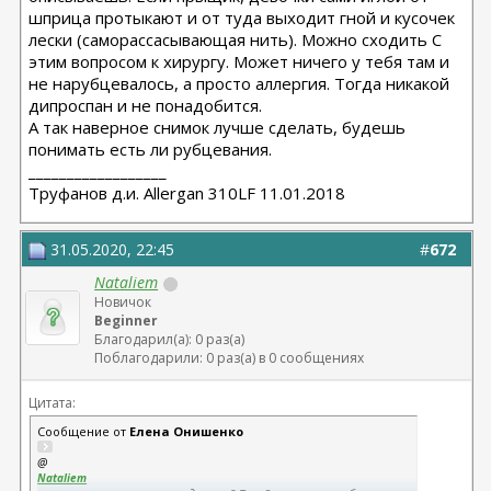
шприца протыкают и от туда выходит гной и кусочек
лески (саморассасывающая нить). Можно сходить С
этим вопросом к хирургу. Может ничего у тебя там и
не нарубцевалось, а просто аллергия. Тогда никакой
дипроспан и не понадобится.
А так наверное снимок лучше сделать, будешь
понимать есть ли рубцевания.
__________________
Труфанов д.и. Allergan 310LF 11.01.2018
31.05.2020, 22:45
#
672
Nataliem
Новичок
Beginner
Благодарил(а): 0 раз(а)
Поблагодарили: 0 раз(а) в 0 сообщениях
Цитата:
Сообщение от
Елена Онишенко
@
Nataliem