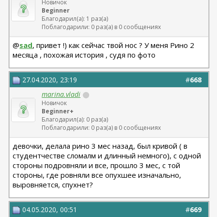
Новичок
Beginner
Благодарил(а): 1 раз(а)
Поблагодарили: 0 раз(а) в 0 сообщениях
@
sad
, привет !) как сейчас твой нос ? У меня Рино 2
месяца , похожая история , судя по фото
27.04.2020, 23:19
#
668
marina.vladi
Новичок
Beginner+
Благодарил(а): 0 раз(а)
Поблагодарили: 0 раз(а) в 0 сообщениях
девочки, делала рино 3 мес назад, был кривой ( в
студентчестве сломалм и длинный немного), с одной
стороны подровняли и все, прошло 3 мес, с той
стороны, где ровняли все опухшее изначально,
выровняется, спухнет?
04.05.2020, 00:51
#
669