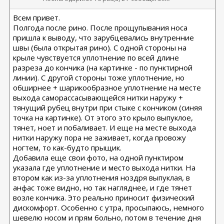
Всем привет.
Полгода после рино. После прощупывания носа
пришла к выводу, что зарубцевались внутренние
швы (была открытая рино). С одной стороны на
крыле чувствуется уплотнение по всей длине
разреза до кончика (на картинке - по пунктирной
линии). С другой стороны тоже уплотнение, но
обширнее + шарикообразное уплотнение на месте
выхода саморассасывающейся нитки наружу +
тянущий рубец внутри при стыке с кончиком (синяя
точка на картинке). От этого это крыло выпуклое,
тянет, ноет и побаливает. И еще на месте выхода
нитки наружу пора не заживает, когда провожу
ногтем, то как-будто прыщик.
Добавила еще свои фото, на одной пунктиром
указала где уплотнение и место выхода нитки. На
втором как из-за уплотнения ноздря выпуклая, в
анфас тоже видно, но так нагляднее, и где тянет
возле кончика. Это реально приносит физический
дискомфорт. Особенно с утра, просыпаюсь, немного
шевелю носом и прям больно, потом в течение дня