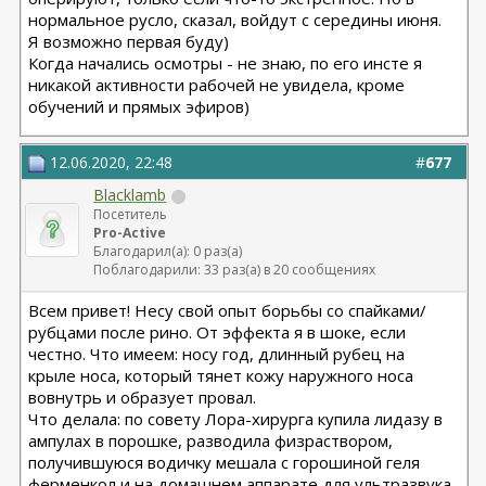
нормальное русло, сказал, войдут с середины июня.
Я возможно первая буду)
Когда начались осмотры - не знаю, по его инсте я
никакой активности рабочей не увидела, кроме
обучений и прямых эфиров)
12.06.2020, 22:48
#
677
Blacklamb
Посетитель
Pro-Active
Благодарил(а): 0 раз(а)
Поблагодарили: 33 раз(а) в 20 сообщениях
Всем привет! Несу свой опыт борьбы со спайками/
рубцами после рино. От эффекта я в шоке, если
честно. Что имеем: носу год, длинный рубец на
крыле носа, который тянет кожу наружного носа
вовнутрь и образует провал.
Что делала: по совету Лора-хирурга купила лидазу в
ампулах в порошке, разводила физраствором,
получившуюся водичку мешала с горошиной геля
ферменкол и на домашнем аппарате для ультразвука