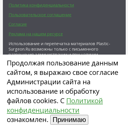
Политика конфиденциальности
Пользовательское соглашение
Согласие
Реклама на нашем ресурсе
Использование и перепечатка материалов Plastic-
Surgeon.Ru возможны только с письменного
разрешения администрации и при наличии
активной ссылки на источник.
Продолжая пользование данным
сайтом, я выражаю свое согласие
Администрации сайта на
использование и обработку
файлов cookies. С
Политикой
Copyright ©
конфиденциальности
ознакомлен.