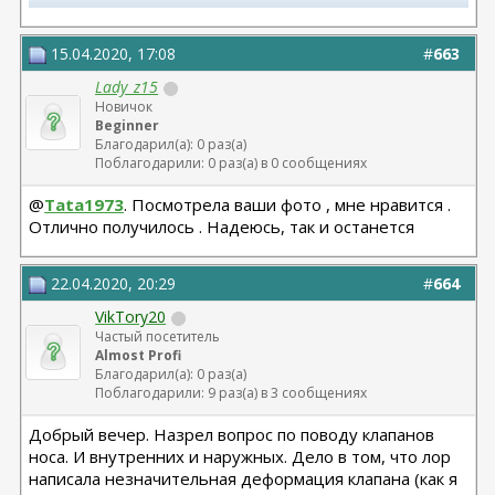
Телеграм канал most.plastic
15.04.2020, 17:08
#
663
11.24 смас+эндо лба Барсегян Овсеп
+ липофилинг кистей рук Джимиев Мулдар (в одну оп)
Lady_z15
Новичок
Beginner
Замена Мотива Эрго 475сс деми 20.03.23 Арамян
Благодарил(а): 0 раз(а)
Левон,
Поблагодарили: 0 раз(а) в 0 сообщениях
коррекция складки 04.24 + коррекция липофилингом
Липофилинг лица + нити 10.2022 - Андрющенко
@
Tata1973
. Посмотрела ваши фото , мне нравится .
Олеся - оказалась сожжена платизма и нити стояли
Отлично получилось . Надеюсь, так и останется
там где нельзя
Рино 2020 - Константинов Бадри,
Миниабдо + грыжа 2019 - Малкаров
22.04.2020, 20:29
#
664
VikTory20
Частый посетитель
Almost Profi
Благодарил(а): 0 раз(а)
Поблагодарили: 9 раз(а) в 3 сообщениях
Добрый вечер. Назрел вопрос по поводу клапанов
носа. И внутренних и наружных. Дело в том, что лор
написала незначительная деформация клапана (как я