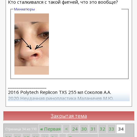
Кто сталкивался с такой фигней, что это вообще?
Миниатюры
__________________
2016 Polytech Replicon TXS 255 мл Соколов А.А.
2020 Неудачная ринопластика Маланичев М.Ю.
2021 Повторная ринопластика dr.Sahruz Seyda
Закрытая тема
34
«
Первая
<
24
30
31
32
33
Страница 34 из 110