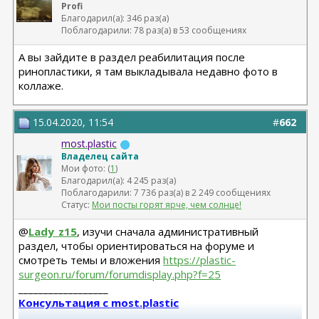
Profi
Благодарил(а): 346 раз(а)
Поблагодарили: 78 раз(а) в 53 сообщениях
А вы зайдите в раздел реабилитация после
ринопластики, я там выкладывала недавно фото в
коллаже.
15.04.2020, 11:54
#
662
most.plastic
Владелец сайта
Мои фото: (
1
)
Благодарил(а): 4 245 раз(а)
Поблагодарили: 7 736 раз(а) в 2 249 сообщениях
Статус:
Мои посты горят ярче, чем солнце!
@
Lady_z15
, изучи сначала административный
раздел, чтобы ориентироваться на форуме и
смотреть темы и вложения
https://plastic-
surgeon.ru/forum/forumdisplay.php?f=25
__________________
Консультация с most.plastic