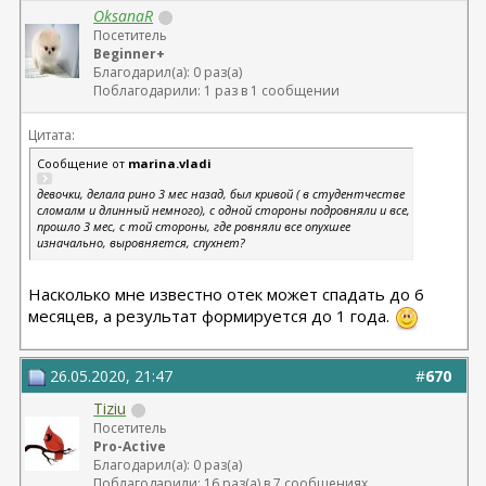
OksanaR
Посетитель
Beginner+
Благодарил(а): 0 раз(а)
Поблагодарили: 1 раз в 1 сообщении
Цитата:
Сообщение от
marina.vladi
девочки, делала рино 3 мес назад, был кривой ( в студентчестве
сломалм и длинный немного), с одной стороны подровняли и все,
прошло 3 мес, с той стороны, где ровняли все опухшее
изначально, выровняется, спухнет?
Насколько мне известно отек может спадать до 6
месяцев, а результат формируется до 1 года.
26.05.2020, 21:47
#
670
Tiziu
Посетитель
Pro-Active
Благодарил(а): 0 раз(а)
Поблагодарили: 16 раз(а) в 7 сообщениях