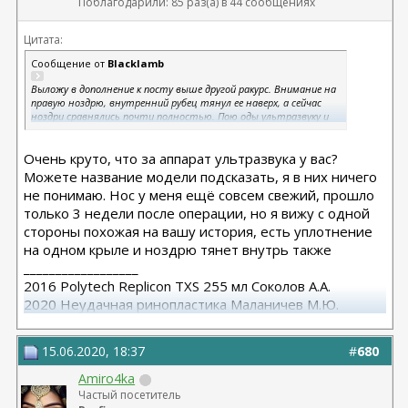
Поблагодарили: 85 раз(а) в 44 сообщениях
Цитата:
Сообщение от
Blacklamb
Выложу в дополнение к посту выше другой ракурс. Внимание на
правую ноздрю, внутренний рубец тянул ее наверх, а сейчас
ноздри сравнялись почти полностью. Пою оды ультразвуку и
лидазе )
Вложение 378120
Очень круто, что за аппарат ультразвука у вас?
Можете название модели подсказать, я в них ничего
не понимаю. Нос у меня ещё совсем свежий, прошло
только 3 недели после операции, но я вижу с одной
стороны похожая на вашу история, есть уплотнение
на одном крыле и ноздрю тянет внутрь также
__________________
2016 Polytech Replicon TXS 255 мл Соколов А.А.
2020 Неудачная ринопластика Маланичев М.Ю.
2021 Повторная ринопластика dr.Sahruz Seyda
15.06.2020, 18:37
#
680
Amiro4ka
Частый посетитель