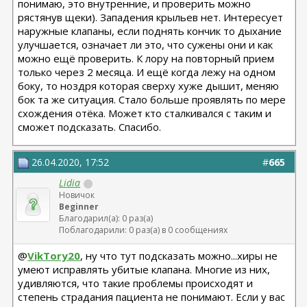
понимаю, это внутренние, и проверить можно
рястянув щеки). Западения крыльев нет. Интересует
наружные клапаны, если поднять кончик то дыхание
улучшается, означает ли это, что сужены они и как
можно ещё проверить. К лору на повторный прием
только через 2 месяца. И ещё когда лежу на одном
боку, то ноздря которая сверху хуже дышит, меняю
бок та же ситуация. Стало больше проявлять по мере
схождения отёка. Может кто сталкивался с таким и
сможет подсказать. Спасибо.
26.04.2020, 17:52
#
665
Lidia
Новичок
Beginner
Благодарил(а): 0 раз(а)
Поблагодарили: 0 раз(а) в 0 сообщениях
@
VikTory20
, ну что тут подсказать можно...хиры не
умеют исправлять убитые клапана. Многие из них,
удивляются, что такие проблемы происходят и
степень страдания пациента не понимают. Если у вас