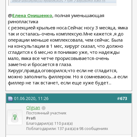
, какие манипуляции проводились ? Тут 2 варианта либо со
временем нарубцуется и сгладится , либо остаётся и придётся
закладывать эту борозду хрящом
@
Елена Онишенко
, полная уменьшающая
ринопластика
с резекцией крыльев носа.Сейчас носу 3 месяца, ямка
так и осталась-очень комплексую.Мне кажется ,я до
операции меньше комплексовала, чем сейчас. Была
на консультации в 1 мес, хирург сказал, что должно
сгладится к 6 мес,но я понимаю уже, что надежды
мало, ямка все четче прорисовывается-очень
заметно и бросается в глаза.
Хирург,правда,оговорился,что если не сгладится,
можно заполнить филлером. Но я сомневаюсь...а если
филлер не так встанет, если еще хуже будет...
01.06.2020, 11:26
#
673
Olgsan
Постоянный участник
Profi
Благодарил(а): 110 раз(а)
Поблагодарили: 137 раз(а) в 98 сообщениях