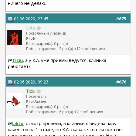
ничего не делаю.
01.06.2020, 23:45
#
675
Lilitu
Постоянный участник
Profi
Благодарил(а): 0 раз(а)
Поблагодарили: 12 раз(а) в 12 сообщениях
@
Tiziu
, а у К.А. уже приемы ведутся, клиника
работает?
02.06.2020, 09:23
#
676
Tiziu
Посетитель
Pro-Active
Благодарил(а): 0 раз(а)
Поблагодарили: 16 раз(а) в 7 сообщениях
@
Lilitu
, осмотр провели, в клинике я видела пару
клиентов на 1 этаже, но К.А. сказал, что они пока не
оперируют, только если что-то экстренное. Но в