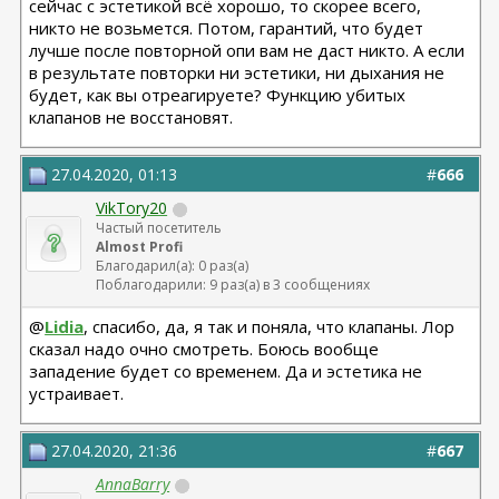
сейчас с эстетикой всё хорошо, то скорее всего,
никто не возьмется. Потом, гарантий, что будет
лучше после повторной опи вам не даст никто. А если
в результате повторки ни эстетики, ни дыхания не
будет, как вы отреагируете? Функцию убитых
клапанов не восстановят.
27.04.2020, 01:13
#
666
VikTory20
Частый посетитель
Almost Profi
Благодарил(а): 0 раз(а)
Поблагодарили: 9 раз(а) в 3 сообщениях
@
Lidia
, спасибо, да, я так и поняла, что клапаны. Лор
сказал надо очно смотреть. Боюсь вообще
западение будет со временем. Да и эстетика не
устраивает.
27.04.2020, 21:36
#
667
AnnaBarry