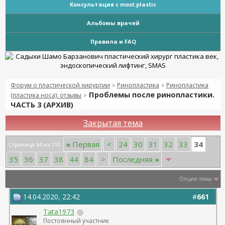
Консультация с most.plastic
Альбомы врачей
Правила и FAQ
Форум о пластической хирургии
Ринопластика
Ринопластика
>
>
Проблемы после ринопластики.
(пластика носа): отзывы
>
ЧАСТЬ 3 (АРХИВ)
Закрытая тема
34
«
Первая
<
24
30
31
32
33
Страница 34 из 110
35
36
37
38
44
84
>
Последняя
»
Опции темы
14.04.2020, 22:42
#
661
Tata1973
Постоянный участник