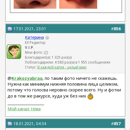
17.01.2021, 23:01
#
856
Катерина
EX Редактор
V.I.P.
Мои фото: (
7
)
Благодарил(а): 1 325 раз(а)
Поблагодарили: 4 580 раз(а) в 1 955 сообщениях
Статус:
В каждой капле - целый мир
@
Krakozyabraa
, по таким фото ничего не скажешь.
Нужна как минимум нижняя половина лица целиком,
потому что голосва неровно скорее всего. Ну и фотки
до в том же ракурсе, куда уж без них
__________________
Мой канал тема
18.01.2021, 04:34
#
857