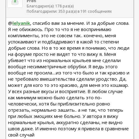
Profi
Благодарил(а): 178 раз(а)
Поблагодарили: 353 раз(а) в 191 сообщениях
@
lelyanik
, спасибо вам за мнение. И за добрые слова.
Я не обижаюсь. Про то что я не воспринимаю
комплименты, это не совсем так.. конечно, меня
успокаивают и подбадривают в какой то степени
добрые слова. Но в то же время я понимаю, что люди
на форуме просто не видят то что вижу я. Меня
убивает что из нормальных крыльев мне сделали
вообще несимметричные обрубки. Я ведь этого
вообще не просила....из того что было и так красиво и
не требовало вмешательства сделали уродство. Да,
может для кого то это красиво, для меня это кошмар.
У всех разные вкусы и восприятие. В любом случае
как минимум можно было сделать это по-
человечески, хотя бы приблизительно ровно
отрезать, нормально зашить.. а не так, что теперь
при любых эмоциях мне больно. У автора я вижу
нормальные крылья, аккуратно сделаны, не видно
швов даже. И именно поэтому я привела в сравнение
свой случай