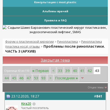
Консультация с most.plastic
Альбомы врачей
Правила и FAQ
Форум о пластической хирургии
Ринопластика
Ринопластика
>
>
Проблемы после ринопластики.
(пластика носа): отзывы
>
ЧАСТЬ 3 (АРХИВ)
Закрытая тема
43
«
Первая
<
33
39
40
41
42
Страница 43 из 110
44
45
46
47
53
93
>
Последняя
»
Опции темы
23.12.2020, 18:27
#
841
Kira20
Частый посетитель