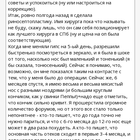
советы и успокоиться (ну или настроиться на
коррекцию).
Итак, ровно полгода назад я сделала
риносептопластику. Имя хирурга пока что называть
не буду, скажу лишь, что он сам себя позиционирует
как лучшего хирурга в СПб (ну и цена на оп была
соответствующая).
Когда мне меняли гипс на 5-ый день, разрешили
быстренько посмотреться в зеркало, и я была в шоке
от того, насколько нос был маленький и тоненький (я
бы сказала, тонюсенький). Сейчас я понимаю, что,
возможно, он мне показался таким на контрасте с
тем, что у меня было до операции. Сейчас же, 6
месяцев спустя, я имею весьма и весьма мясистый
нос с разными ноздрями (и большим круглым
кончиком, как у свинки Пеппы!)+надо еще отметить,
что кончик сильно кривит. Я прошерстила огромное
количество форумов, но от этого все стало только
непонятнее - кто-то пишет, что до года точно не
нужно париться, и что с 6-го месяца до 12-го нос еще
может в два раза похудеть. А кто-то пишет, что
основная часть отеков сходит в первые 3-4 месяца, и