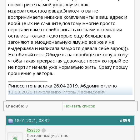
посмотрите на мой ужас,звучит как
издевательство,правда.Знаю,что вы не
воспринимаете никакие комплименты в ваш адрес и
вообще их не слышите,поэтому многие просто
перстали вам что либо писать и с вами в компании
остались только те,которые еще больше вас
загоняют в эмоциональную яму,но все же я не
выдержала и написала вам,хотя давала себе зарок))).
Не обижайтесь. Обидеть вас вообще не хочу,а хочу
чтобы такая прекрасная девочка,с носом который ее
не портит начала уже нормально жить. Сразу прошу
прощения у автора.
__________________
Риносептопластика 26.04.2019, Абдомино+липо
13.03.2020 Николаенко Игорь Леонидович
Спасибо: 3
Показать список
18.01.2021, 08:32
#
859
ksssss
Постоянный участник