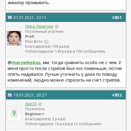
аквалор промывать.
01.01.2021, 23:11
#
851
Ника Умакона
Постоянный участник
Profi
Мои фото: (
1
)
Благодарил(а): 196 раз(а)
Поблагодарили: 140 раз(а) в 106 сообщениях
@
marywhiskas
, мм, тогда сравнить особо не с чем. У
меня просто после стрипов был нос поменьше, потом
опять надувался. Лучше уточнить у дока по поводу
изменений, заодно можно спросить на счет стрипов.
10.01.2021, 20:27
#
852
Ева35
Посетитель
Beginner+
Благодарил(а): 3 раз(а)
Поблагодарили: 18 раз(а) в 12 сообщениях