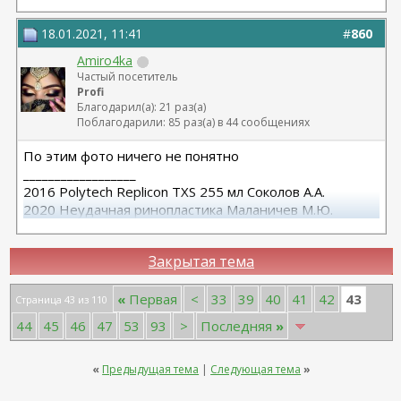
18.01.2021, 11:41
#
860
Amiro4ka
Частый посетитель
Profi
Благодарил(а): 21 раз(а)
Поблагодарили: 85 раз(а) в 44 сообщениях
По этим фото ничего не понятно
__________________
2016 Polytech Replicon TXS 255 мл Соколов А.А.
2020 Неудачная ринопластика Маланичев М.Ю.
2021 Повторная ринопластика dr.Sahruz Seyda
Закрытая тема
43
«
Первая
<
33
39
40
41
42
Страница 43 из 110
44
45
46
47
53
93
>
Последняя
»
«
Предыдущая тема
|
Следующая тема
»