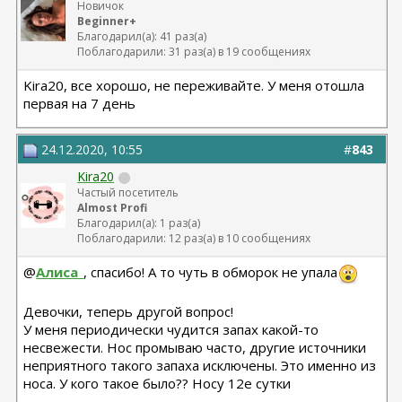
Новичок
Beginner+
Благодарил(а): 41 раз(а)
Поблагодарили: 31 раз(а) в 19 сообщениях
Kira20, все хорошо, не переживайте. У меня отошла
первая на 7 день
24.12.2020, 10:55
#
843
Kira20
Частый посетитель
Almost Profi
Благодарил(а): 1 раз(а)
Поблагодарили: 12 раз(а) в 10 сообщениях
@
Алиса_
, спасибо! А то чуть в обморок не упала
Девочки, теперь другой вопрос!
У меня периодически чудится запах какой-то
несвежести. Нос промываю часто, другие источники
неприятного такого запаха исключены. Это именно из
носа. У кого такое было?? Носу 12е сутки