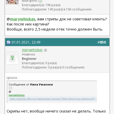
Мои фото: (
1
)
Благодарил(а): 196 раз(а)
Поблагодарили: 140 раз(а) в 106 сообщениях
@
marywhiskas
, вам стрипы док не советовал клеить?
Как после них картина?
Вообще, всего 2,5 недели отек точно должен быть.
01.01.2021, 22:49
#
850
marywhiskas
Новичок
Beginner
Благодарил(а): 0 раз(а)
Поблагодарили: 0 раз(а) в 0 сообщениях
Цитата:
Сообщение от
Ника Умакона
@
marywhiskas
, вам стрипы док не советовал клеить? Как после них картина?
Вообще, всего 2,5 недели отек точно должен быть.
Скрипы нет, вообще ничего сказал не делать. Только