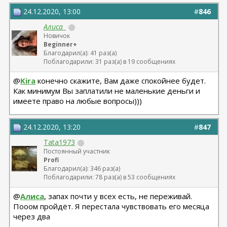
24.12.2020, 13:00
#
846
Алиса_
Новичок
Beginner+
Благодарил(а): 41 раз(а)
Поблагодарили: 31 раз(а) в 19 сообщениях
@
Kira
конечно скажите, Вам даже спокойнее будет.
Как минимум Вы заплатили не маленькие деньги и
имеете право на любые вопросы)))
24.12.2020, 13:20
#
847
Tata1973
Постоянный участник
Profi
Благодарил(а): 346 раз(а)
Поблагодарили: 78 раз(а) в 53 сообщениях
@
Алиса
, запах почти у всех есть, не переживай.
Пооом пройдёт. Я перестала чувствовать его месяца
через два