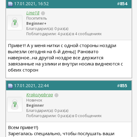
17.01.2021, 16:52
#
854
Lina18
Посетитель
Beginner+
Благодарил(а): 0 раз(а)
Поблагодарили: 4 раз(а) в 4 сообщениях
Привет! А у меня нитки с одной стороны ноздри
вылезли сегодня на 6-й день(( Рановато
наверное...на другой ноздре все держится
завязанные на узлики и внутри носика виднеются с
обеих сторон
17.01.2021, 22:44
#
855
Krakozyabraa
Новичок
Beginner
Благодарил(а): 0 раз(а)
Поблагодарили: 0 раз(а) в 0 сообщениях
Всем привет!)
Зарегалась специально, чтобы послушать ваши