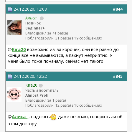
24.12.2020, 12:08
#
844
Алиса_
Новичок
Beginner+
Благодарил(а): 41 раз(а)
Поблагодарили: 31 раз(а) в 19 сообщениях
@
Kira20
возможно из-за корочек, они все равно до
конца все не вымываются, а пахнут неприятно. У
меня было тоже поначалу, сейчас нет такого
24.12.2020, 12:22
#
845
Kira20
Частый посетитель
Almost Profi
Благодарил(а): 1 раз(а)
Поблагодарили: 12 раз(а) в 10 сообщениях
@
Алиса_
, надеюсь
даже не знаю, говорить ли об
этом доктору...