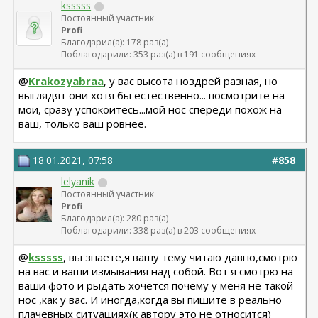
ksssss
Постоянный участник
Profi
Благодарил(а): 178 раз(а)
Поблагодарили: 353 раз(а) в 191 сообщениях
@
Krakozyabraa
, у вас высота ноздрей разная, но
выглядят они хотя бы естественно... посмотрите на
мои, сразу успокоитесь...мой нос спереди похож на
ваш, только ваш ровнее.
18.01.2021, 07:58
#
858
lelyanik
Постоянный участник
Profi
Благодарил(а): 280 раз(а)
Поблагодарили: 338 раз(а) в 203 сообщениях
@
ksssss
, вы знаете,я вашу тему читаю давно,смотрю
на вас и ваши измывания над собой. Вот я смотрю на
ваши фото и рыдать хочется почему у меня не такой
нос ,как у вас. И иногда,когда вы пишите в реально
плачевных ситуациях(к автору это не относится)