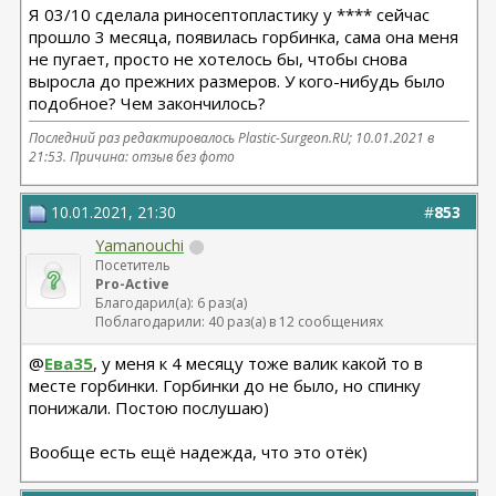
Я 03/10 сделала риносептопластику у **** сейчас
прошло 3 месяца, появилась горбинка, сама она меня
не пугает, просто не хотелось бы, чтобы снова
выросла до прежних размеров. У кого-нибудь было
подобное? Чем закончилось?
Последний раз редактировалось Plastic-Surgeon.RU; 10.01.2021 в
21:53
. Причина: отзыв без фото
10.01.2021, 21:30
#
853
Yamanouchi
Посетитель
Pro-Active
Благодарил(а): 6 раз(а)
Поблагодарили: 40 раз(а) в 12 сообщениях
@
Ева35
, у меня к 4 месяцу тоже валик какой то в
месте горбинки. Горбинки до не было, но спинку
понижали. Постою послушаю)
Вообще есть ещё надежда, что это отёк)