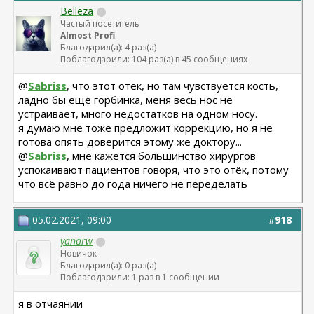
Belleza
Частый посетитель
Almost Profi
Благодарил(а): 4 раз(а)
Поблагодарили: 104 раз(а) в 45 сообщениях
@
Sabriss
, что этот отёк, но там чувствуется кость,
ладно бы ещё горбинка, меня весь нос не
устраивает, много недостатков на одном носу.
я думаю мне тоже предложит коррекцию, но я не
готова опять доверится этому же доктору...
@
Sabriss
, мне кажется большинство хирургов
успокаивают пациентов говоря, что это отёк, потому
что всё равно до года ничего не переделать
05.02.2021, 09:00
#
918
yanarw
Новичок
Благодарил(а): 0 раз(а)
Поблагодарили: 1 раз в 1 сообщении
я в отчаянии