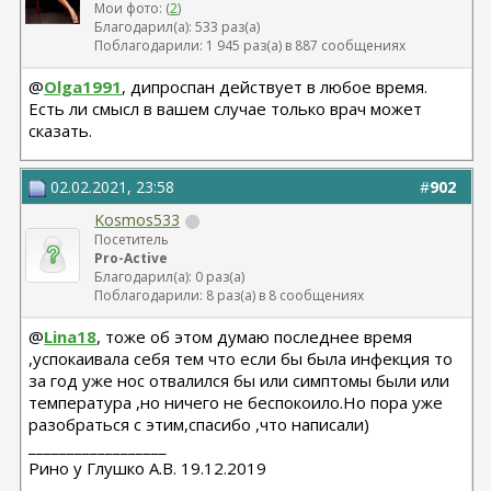
Мои фото: (
2
)
Благодарил(а): 533 раз(а)
Поблагодарили: 1 945 раз(а) в 887 сообщениях
@
Olga1991
, дипроспан действует в любое время.
Есть ли смысл в вашем случае только врач может
сказать.
02.02.2021, 23:58
#
902
Kosmos533
Посетитель
Pro-Active
Благодарил(а): 0 раз(а)
Поблагодарили: 8 раз(а) в 8 сообщениях
@
Lina18
, тоже об этом думаю последнее время
,успокаивала себя тем что если бы была инфекция то
за год уже нос отвалился бы или симптомы были или
температура ,но ничего не беспокоило.Но пора уже
разобраться с этим,спасибо ,что написали)
__________________
Рино у Глушко А.В. 19.12.2019