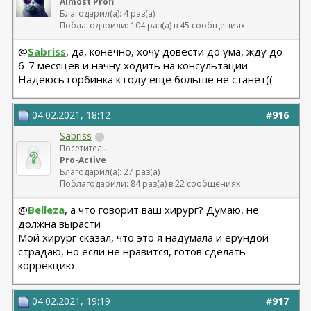
Almost Profi
Благодарил(а): 4 раз(а)
Поблагодарили: 104 раз(а) в 45 сообщениях
@
Sabriss
, да, конечно, хочу довести до ума, жду до
6-7 месяцев и начну ходить на консультации
Надеюсь горбинка к году ещё больше не станет((
04.02.2021, 18:12
#
916
Sabriss
Посетитель
Pro-Active
Благодарил(а): 27 раз(а)
Поблагодарили: 84 раз(а) в 22 сообщениях
@
Belleza
, а что говорит ваш хирург? Думаю, не
должна вырасти
Мой хирург сказал, что это я надумала и ерундой
страдаю, но если не нравится, готов сделать
коррекцию
04.02.2021, 19:19
#
917