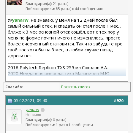
Благодарил(а): 21 раз(а)
Поблагодарили: 85 раз(а) в 44 сообщениях
@
yanarw
, не знаааю, у меня на 12 дней после был
самый сильный отёк, и спадать он стал после 1 мес. ,
ближе к 3 мес основной отёк сошёл, вот с тех пор у
меня по форме почти ничего не изменилось, просто
более очерченный становится. Так что забудьте про
свой нос хотя бы на 3 мес, в любом случае назад
дороги нет.
__________________
2016 Polytech Replicon TXS 255 мл Соколов А.А.
2020 Неудачная ринопластика Маланичев М.Ю.
2021 Повторная ринопластика dr.Sahruz Seyda
Спасибо:
Показать список
05.02.2021, 09:40
#
920
yanarw
Новичок
Благодарил(а): 0 раз(а)
Поблагодарили: 1 раз в 1 сообщении