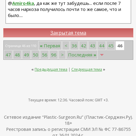
@
Amiro4ka
, да как же тут забудешь... если после 7
часов наркоза получилось почти то же самое, что и
было....
Закрытая тема
46
«
Первая
<
36
42
43
44
45
Страница 46 из 110
47
48
49
50
56
96
>
Последняя
»
«
Предыдущая тема
|
Следующая тема
»
Текущее время:
12:36
. Часовой пояс GMT +3.
Сетевое издание “Plastic-Surgeon.Ru” (Пластик-Серджен.Ру).
18+
Реестровая запись о регистрации СМИ ЭЛ № ФС 77-86755
от 26.01.2024 г.