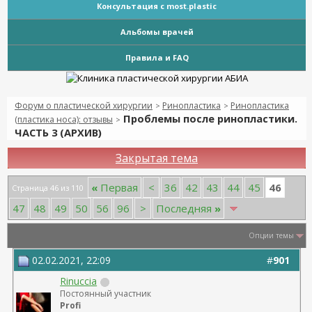
Консультация с most.plastic
Альбомы врачей
Правила и FAQ
Форум о пластической хирургии
Ринопластика
Ринопластика
>
>
Проблемы после ринопластики.
(пластика носа): отзывы
>
ЧАСТЬ 3 (АРХИВ)
Закрытая тема
46
«
Первая
<
36
42
43
44
45
Страница 46 из 110
47
48
49
50
56
96
>
Последняя
»
Опции темы
02.02.2021, 22:09
#
901
Rinuccia
Постоянный участник
Profi