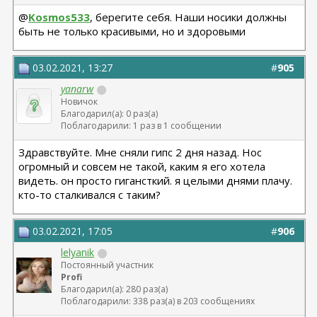
@
Kosmos533
, берегите себя. Наши носики должны
быть не только красивыми, но и здоровыми
03.02.2021, 13:27
#
905
yanarw
Новичок
Благодарил(а): 0 раз(а)
Поблагодарили: 1 раз в 1 сообщении
Здравствуйте. Мне сняли гипс 2 дня назад. Нос
огромный и совсем не такой, каким я его хотела
видеть. он просто гигансткий. я целыми днями плачу.
кто-то сталкивался с таким?
03.02.2021, 17:05
#
906
lelyanik
Постоянный участник
Profi
Благодарил(а): 280 раз(а)
Поблагодарили: 338 раз(а) в 203 сообщениях