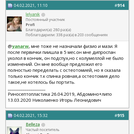
04.02.2021, 11:10
#
914
lelyanik
Постоянный участник
Profi
Благодарил(а): 280 раз(а)
Поблагодарили: 338 раз(а) в 203 сообщениях
@
yanarw
, мне тоже не назначали физио и мази. Я
после первички пиишла в 5 мес.он мне дипроспан
уколол в кончик, он подспух,но с колумеллой не было
изменений. Он мне вообще предложил его
полностью переделать с остеотомией, но я сказала
только кончик т.к спинка ровная,а остеотомия дело
такое,не хотелось бы портить.
__________________
Риносептопластика 26.04.2019, Абдомино+липо
13.03.2020 Николаенко Игорь Леонидович
04.02.2021, 15:32
#
915
Belleza
Частый посетитель