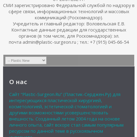
СМИ зарегистрировано Федеральной службой по надзору в
сфере связи, информационных технологий и массовых
коммуникаций (Роскомнадзор).
Учредитель и главный редактор: Воловельская Е.В.
Контактные данные редакции для государственных
органов (в том числе, для Роскомнадзора): эл.
почта admin@plastic-surgeon.ru ; тел.: +7 (915) 045-66-54
О нас
Сайт “Plastic-Surgeon.Ru” (Пластик-Серджен.Ру) для
интересующихся пластической хирургией,
косметологией, эстетической стоматологией и
другими возможностями усовершенствовать
внешность. Созданный летом 2004 года на основе
личного опыта, сайт вскоре стал самым популярным
ресурсом по данной теме в русскоязычном
интернете.