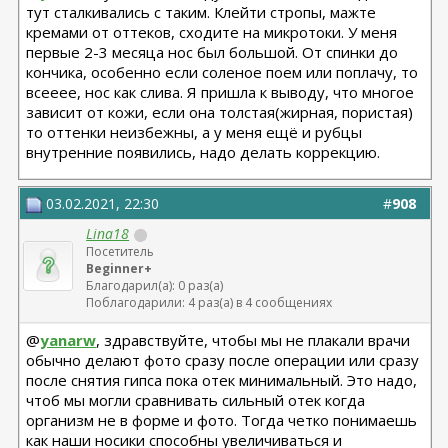
тут сталкивались с таким. Клейти стропы, мажте
кремами от оттеков, сходите на микротоки. У меня
первые 2-3 месяца нос был большой. От спинки до
кончика, особенно если соленое поем или поплачу, то
всееее, нос как слива. Я пришла к выводу, что многое
зависит от кожи, если она толстая(жирная, пористая)
то оттенки неизбежны, а у меня ещё и рубцы
внутренние появились, надо делать коррекцию.
03.02.2021, 22:30
#
908
Lina18
Посетитель
Beginner+
Благодарил(а): 0 раз(а)
Поблагодарили: 4 раз(а) в 4 сообщениях
@
yanarw
, здравствуйте, чтобы мы не плакали врачи
обычно делают фото сразу после операции или сразу
после снятия гипса пока отек минимальный. Это надо,
чтоб мы могли сравнивать сильный отек когда
организм не в форме и фото. Тогда четко понимаешь
как наши носики способны увеличиваться и