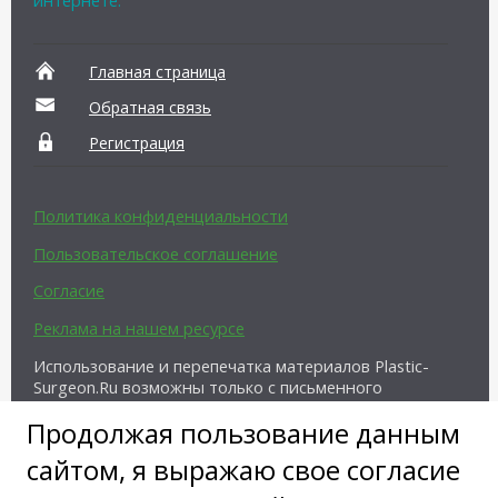
Главная страница
Обратная связь
Регистрация
Политика конфиденциальности
Пользовательское соглашение
Согласие
Реклама на нашем ресурсе
Использование и перепечатка материалов Plastic-
Surgeon.Ru возможны только с письменного
разрешения администрации и при наличии
Продолжая пользование данным
активной ссылки на источник.
сайтом, я выражаю свое согласие