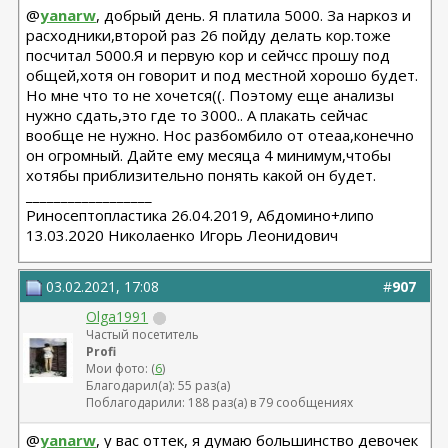
@
yanarw
, добрый день. Я платила 5000. За наркоз и
расходники,второй раз 26 пойду делать кор.тоже
посчитал 5000.Я и первую кор и сейчсс прошу под
общей,хотя он говорит и под местной хорошо будет.
Но мне что то не хочется((. Поэтому еще анализы
нужно сдать,это где то 3000.. А плакать сейчас
вообще не нужно. Нос разбомбило от отеаа,конечно
он огромный. Дайте ему месяца 4 минимум,чтобы
хотябы приблизительно понять какой он будет.
__________________
Риносептопластика 26.04.2019, Абдомино+липо
13.03.2020 Николаенко Игорь Леонидович
03.02.2021, 17:08
#
907
Olga1991
Частый посетитель
Profi
Мои фото: (
6
)
Благодарил(а): 55 раз(а)
Поблагодарили: 188 раз(а) в 79 сообщениях
@
yanarw
, у вас оттек, я думаю большинство девочек