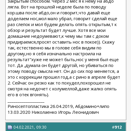
закрытым способом. Через 2 мес я к нему на абдо
лягла. Вот на прошлой неделе была по поводу
кор.шва после абдо,он и говорит,что давай еще
доделаем нос,мол мало убрал, говорит сделай еще
раз слепок и мол будем делать опять открытым,т к
обзор и результат будет лучше. Хотя все мои
домашние недоумевают,к чему мы там с доком
придираемся,просят оставить нос в покое)). Скажу
так, естественно мы в голове себя видим по
другому,но я себя изначально настроила на
результат"хуже не может быть,нос у меня был еще
тот. Да ,думала он будет другой, но убиваться по
этому поводу смысла нет. Он до сих пор меняется, а
это с коррекции прошел год,а с рино в апреле будет
2. Сейчас он резко как то похудел,похорошел не
смотря на недочет с колумеллой,даже жалко опять
его в отек вгонять).
__________________
Риносептопластика 26.04.2019, Абдомино+липо
13.03.2020 Николаенко Игорь Леонидович
04.02.2021, 09:30
#
912