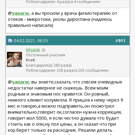
Поблагодарили: 4 раз(а) в 4 сообщениях
@
yanarw
, а вы просили у врача физиотерапию от
отеков - микротоки, уколы дироспана (надеюсь
правильно написала)
04.02.2021, 06:55
#
911
lelyanik
Постоянный участник
Profi
Благодарил(а): 280 раз(а)
Поблагодарили: 338 раз(а) в 203 сообщениях
@
yanarw
, вы знаете,сказать что совсем очевидные
недостатки наверное не скажешь. Всем моим
родным и знакомым нос нравится. Он ровный,
немного клювит колумелла. Я пришла к нему через 9
мес и говорю,а можно подправить,он посмотрел
внимательно,говорит ок,согласен нужна коррекция,
говорит мол 5000, я если честно думала что будет
стоить как о опи,ну пол цены, а он сказал что при
кор.берет только за расходник. Решили делать