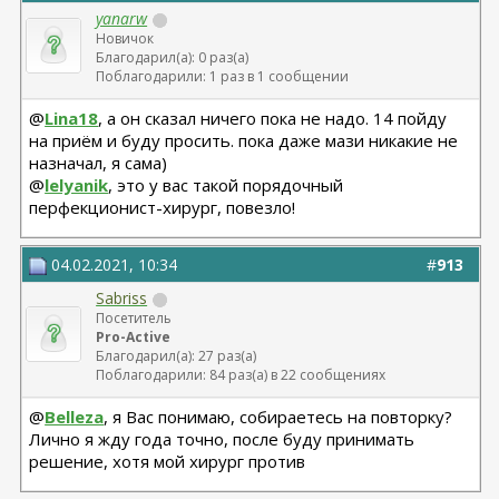
yanarw
Новичок
Благодарил(а): 0 раз(а)
Поблагодарили: 1 раз в 1 сообщении
@
Lina18
, а он сказал ничего пока не надо. 14 пойду
на приём и буду просить. пока даже мази никакие не
назначал, я сама)
@
lelyanik
, это у вас такой порядочный
перфекционист-хирург, повезло!
04.02.2021, 10:34
#
913
Sabriss
Посетитель
Pro-Active
Благодарил(а): 27 раз(а)
Поблагодарили: 84 раз(а) в 22 сообщениях
@
Belleza
, я Вас понимаю, собираетесь на повторку?
Лично я жду года точно, после буду принимать
решение, хотя мой хирург против