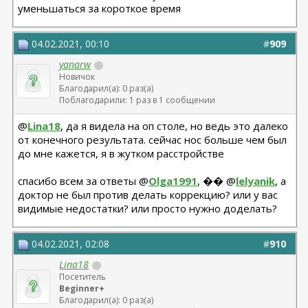
уменьшаться за короткое время
04.02.2021, 00:10
#
909
yanarw
Новичок
Благодарил(а): 0 раз(а)
Поблагодарили: 1 раз в 1 сообщении
@
Lina18
, да я видела на оп столе, но ведь это далеко
от конечного результата. сейчас нос больше чем был
до мне кажется, я в жутком расстройстве
спасибо всем за ответы @
Olga1991
, �� @
lelyanik
, а
доктор не был против делать коррекцию? или у вас
видимые недостатки? или просто нужно доделать?
04.02.2021, 02:08
#
910
Lina18
Посетитель
Beginner+
Благодарил(а): 0 раз(а)