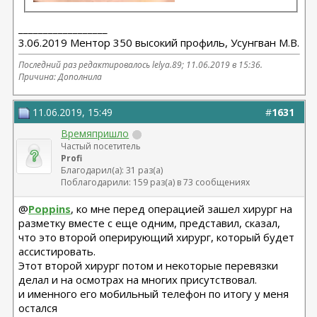
__________________
3.06.2019 Ментор 350 высокий профиль, Усунгван М.В.
Последний раз редактировалось lelya.89; 11.06.2019 в
15:36
.
Причина: Дополнила
11.06.2019, 15:49
#
1631
Времяпришло
Частый посетитель
Profi
Благодарил(а): 31 раз(а)
Поблагодарили: 159 раз(а) в 73 сообщениях
@
Poppins
, ко мне перед операцией зашел хирург на
разметку вместе с еще одним, представил, сказал,
что это второй оперирующий хирург, который будет
ассистировать.
Этот второй хирург потом и некоторые перевязки
делал и на осмотрах на многих присутствовал.
и именного его мобильный телефон по итогу у меня
остался