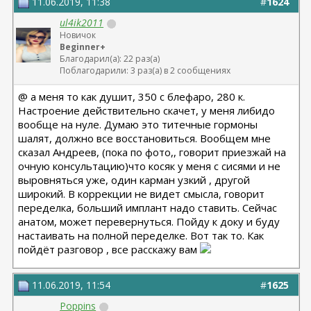
11.06.2019, 11:38
#
1624
ul4ik2011
Новичок
Beginner+
Благодарил(а): 22 раз(а)
Поблагодарили: 3 раз(а) в 2 сообщениях
@ а меня то как душит, 350 с блефаро, 280 к.
Настроение действительно скачет, у меня либидо
вообще на нуле. Думаю это титечные гормоны
шалят, должно все восстановиться. Вообщем мне
сказал Андреев, (пока по фото,, говорит приезжай на
очную консультацию)что косяк у меня с сисями и не
выровняться уже, один карман узкий , другой
широкий. В коррекции не видет смысла, говорит
переделка, больший имплант надо ставить. Сейчас
анатом, может перевернуться. Пойду к доку и буду
настаивать на полной переделке. Вот так то. Как
пойдёт разговор , все расскажу вам
11.06.2019, 11:54
#
1625
Poppins