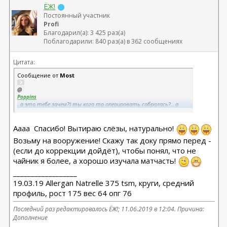
ЁЖ!
Постоянный участник
Profi
Благодарил(а): 3 425 раз(а)
Поблагодарили: 840 раз(а) в 362 сообщениях
Цитата:
Сообщение от
Most
@
Poppins
, а это тебе зачем?) ты кого то оперировать собралась?...а
говорить доку перед опи - смотрите не перережьте мне Скарпа,
это прикол - хотела бы я посмотреть на дока при этом)
наверное, он бы предложил самой себя прооперировать)
Аааа
Спасибо! Вытираю слёзы, натурально!
Возьму на вооружение! Скажу так доку прямо перед -
(если до коррекции дойдёт), чтобы понял, что не
чайник я более, а хорошо изучала матчасть!
__________________
19.03.19 Allergan Natrelle 375 tsm, круги, средний
профиль, рост 175 вес 64 опг 76
Последний раз редактировалось ЁЖ!; 11.06.2019 в
12:04
. Причина:
Дополнение