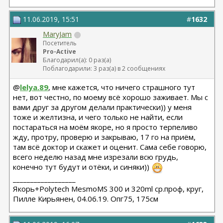
11.06.2019, 15:51
#
1632
MaryJam
Посетитель
Pro-Active
Благодарил(а): 0 раз(а)
Поблагодарили: 3 раз(а) в 2 сообщениях
@
lelya.89
, мне кажется, что ничего страшного тут
нет, вот честно, по моему всё хорошо заживает. Мы с
вами друг за другом делали практически)) у меня
тоже и желтизна, и чего только не найти, если
постараться на моём якоре, но я просто терпеливо
жду, протру, проверю и закрываю, 17 го на приём,
там всё доктор и скажет и оценит. Сама себе говорю,
всего неделю назад мне изрезали всю грудь,
конечно тут будут и отёки, и синяки))
__________________
Якорь+Polytech MesmoMS 300 и 320ml ср.проф, круг,
Пилле Кирьянен, 04.06.19. Опг75, 175см