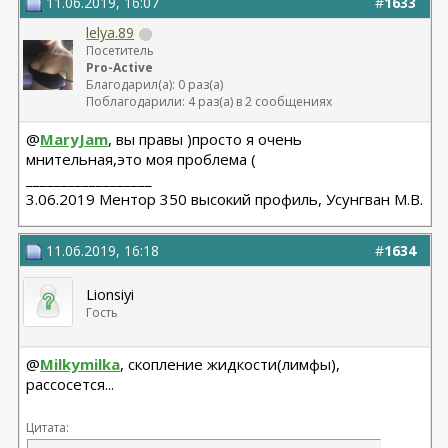
11.06.2019, 16:07
#
1633
lelya.89
Посетитель
Pro-Active
Благодарил(а): 0 раз(а)
Поблагодарили: 4 раз(а) в 2 сообщениях
@
MaryJam
, вы правы )просто я очень
мнительная,это моя проблема (
__________________
3.06.2019 Ментор 350 высокий профиль, Усунгван М.В.
11.06.2019, 16:18
#
1634
Lionsiyi
Гость
@
Milkymilka
, скопление жидкости(лимфы),
рассосется...
Цитата: