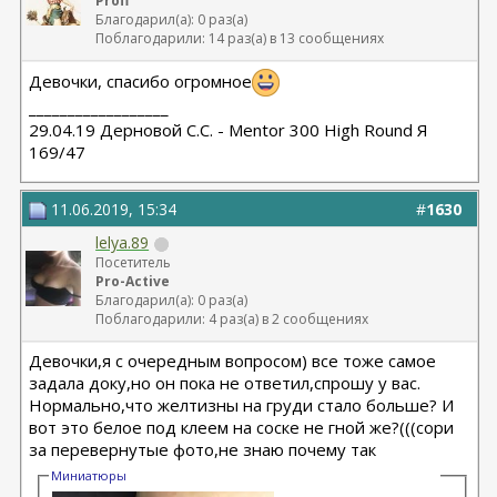
Profi
Благодарил(а): 0 раз(а)
Поблагодарили: 14 раз(а) в 13 сообщениях
Девочки, спасибо огромное
__________________
29.04.19 Дерновой С.С. - Mentor 300 High Round Я
169/47
11.06.2019, 15:34
#
1630
lelya.89
Посетитель
Pro-Active
Благодарил(а): 0 раз(а)
Поблагодарили: 4 раз(а) в 2 сообщениях
Девочки,я с очередным вопросом) все тоже самое
задала доку,но он пока не ответил,спрошу у вас.
Нормально,что желтизны на груди стало больше? И
вот это белое под клеем на соске не гной же?(((сори
за перевернутые фото,не знаю почему так
Миниатюры