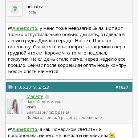
anitotca
Гость
@
Annet8715
, у меня тоже невралгия была. Вот вот
только отпустила. Было больно дышать, отдавала в
левую грудь. Думала сердце. Но нет. Пошла к
остеопату. Сказал что из-за корсета защемило нерв
грудной что-ли. Короче что то мне поделал,
покрутил. На сл день стало легче. Через неделю все
прошло. Сейчас после коррекции опять ношу компру.
Боюсь опять начнется
11.06.2019, 21:28
#
1637
Mariette
Частый посетитель
Profi
Благодарил(а): 0 раз(а)
Поблагодарили: 5 раз(а) в 2 сообщениях
@
Annet8715
, а как фонариком светить? Я
попробовала, ничего не поняла и не увидела