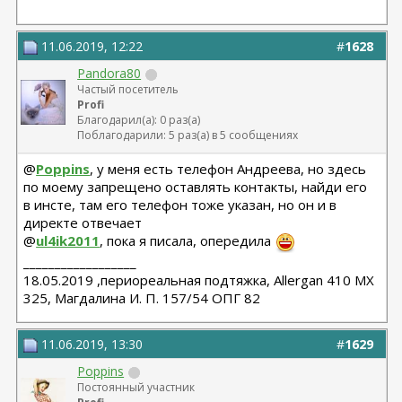
11.06.2019, 12:22
#
1628
Pandora80
Частый посетитель
Profi
Благодарил(а): 0 раз(а)
Поблагодарили: 5 раз(а) в 5 сообщениях
@
Poppins
, у меня есть телефон Андреева, но здесь
по моему запрещено оставлять контакты, найди его
в инсте, там его телефон тоже указан, но он и в
директе отвечает
@
ul4ik2011
, пока я писала, опередила
__________________
18.05.2019 ,периореальная подтяжка, Allergan 410 MX
325, Магдалина И. П. 157/54 ОПГ 82
11.06.2019, 13:30
#
1629
Poppins
Постоянный участник