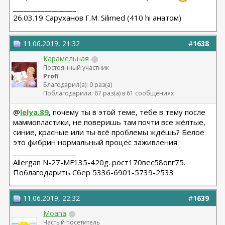
__________________
26.03.19 Саруханов Г.М. Silimed (410 hi анатом)
11.06.2019, 21:32
#
1638
Карамельная
Постоянный участник
Profi
Благодарил(а): 0 раз(а)
Поблагодарили: 67 раз(а) в 61 сообщениях
@
lelya.89
, почему ты в этой теме, тебе в тему после
маммопластики, не поверишь там почти все жёлтые,
синие, красные или ты всё проблемы ждёшь? Белое
это фибрин нормальный процес заживления.
__________________
Allergan N-27-MF135-420g. рост170вес58опг75.
Поблагодарить Сбер 5336-6901-5739-2533
11.06.2019, 22:32
#
1639
Moana
Частый посетитель