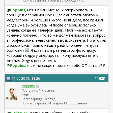
Поблагодарили: 3 раз(а) в 2 сообщениях
коррекция складки 04.24 + коррекция липофилингом
Липофилинг лица + нити 10.2022 - Андрющенко
@
Poppins
, меня в клинике МГУ оперировали, я
Олеся - оказалась сожжена платизма и нити стояли
вообще в операционной была с анастазиологом и
там где нельзя
медсестрой, и больше никого не видела, все пришли
Рино 2020 - Константинов Бадри,
когда уже вырубилась. И после операции только
Миниабдо + грыжа 2019 - Малкаров
узнала, когда ее телефон дали. Наличие ассистента
конечно логично , кто то же должен помогать, вопрос
в профессиональных качествах ассистента. Но это как
сказала ЕЖа, только наши предположения и пустая
болтовня
. Я кстати отправила свои фото доку,
который подругу оперировал, хочу послушать его
мнение. Жду ответ от него
@
Poppins
, если не секрет, сколько тебе ОП встала? ₽
11.06.2019, 11:26
#
1623
Poppins
Постоянный участник
Profi
Благодарил(а): 0 раз(а)
Поблагодарили: 14 раз(а) в 13 сообщениях
@
ul4ik2011
, если не ошибаюсь, 232к. А тебе?