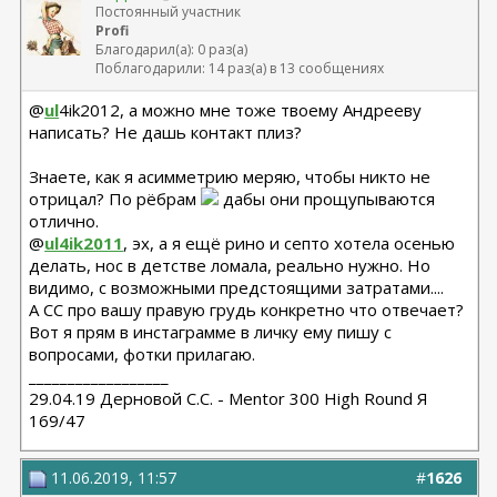
Постоянный участник
Profi
Благодарил(а): 0 раз(а)
Поблагодарили: 14 раз(а) в 13 сообщениях
@
ul
4ik2012, а можно мне тоже твоему Андрееву
написать? Не дашь контакт плиз?
Знаете, как я асимметрию меряю, чтобы никто не
отрицал? По рёбрам
дабы они прощупываются
отлично.
@
ul4ik2011
, эх, а я ещё рино и септо хотела осенью
делать, нос в детстве ломала, реально нужно. Но
видимо, с возможными предстоящими затратами....
А СС про вашу правую грудь конкретно что отвечает?
Вот я прям в инстаграмме в личку ему пишу с
вопросами, фотки прилагаю.
__________________
29.04.19 Дерновой С.С. - Mentor 300 High Round Я
169/47
11.06.2019, 11:57
#
1626