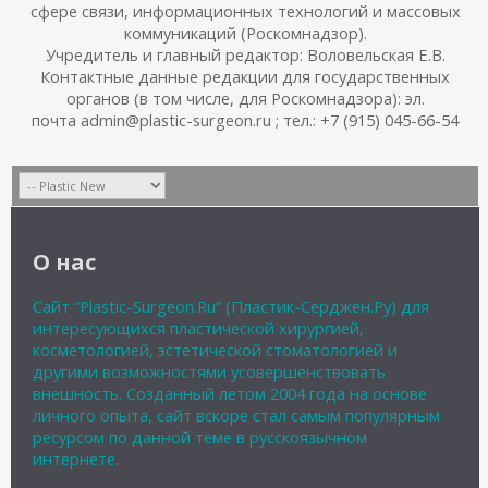
сфере связи, информационных технологий и массовых
коммуникаций (Роскомнадзор).
Учредитель и главный редактор: Воловельская Е.В.
Контактные данные редакции для государственных
органов (в том числе, для Роскомнадзора): эл.
почта admin@plastic-surgeon.ru ; тел.: +7 (915) 045-66-54
О нас
Сайт “Plastic-Surgeon.Ru” (Пластик-Серджен.Ру) для
интересующихся пластической хирургией,
косметологией, эстетической стоматологией и
другими возможностями усовершенствовать
внешность. Созданный летом 2004 года на основе
личного опыта, сайт вскоре стал самым популярным
ресурсом по данной теме в русскоязычном
интернете.