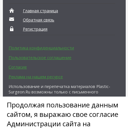
Главная страница
Обратная связь
Регистрация
Политика конфиденциальности
Пользовательское соглашение
Согласие
Реклама на нашем ресурсе
Использование и перепечатка материалов Plastic-
Surgeon.Ru возможны только с письменного
разрешения администрации и при наличии
активной ссылки на источник.
Продолжая пользование данным
сайтом, я выражаю свое согласие
Администрации сайта на