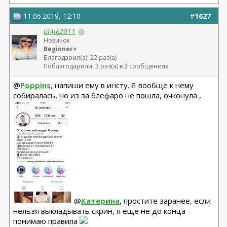
11.06.2019, 12:10
#
1627
ul4ik2011
Новичок
Beginner+
Благодарил(а): 22 раз(а)
Поблагодарили: 3 раз(а) в 2 сообщениях
@
Poppins
, напиши ему в инсту. Я вообще к нему
собиралась, но из за блефаро не пошла, очконула ,
@
Катерина
, простите заранее, если
нельзя выкладывать скрин, я ещё не до конца
понимаю правила