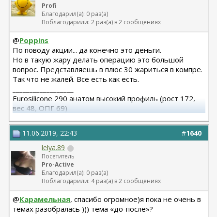
Profi
Благодарил(а): 0 раз(а)
Поблагодарили: 2 раз(а) в 2 сообщениях
@
Poppins
По поводу акции... да конечно это деньги.
Но в такую жару делать операцию это большой
вопрос. Представляешь в плюс 30 жариться в компре.
Так что не жалей. Все есть как есть.
__________________
Eurosilicone 290 анатом высокий профиль (рост 172,
вес 48, ОПГ 69)
18.04.2019 Соколов А.А.
11.06.2019, 22:43
#
1640
lelya.89
Посетитель
Pro-Active
Благодарил(а): 0 раз(а)
Поблагодарили: 4 раз(а) в 2 сообщениях
@
Карамельная
, спасибо огромное)я пока не очень в
темах разобралась ))) тема «до-после»?