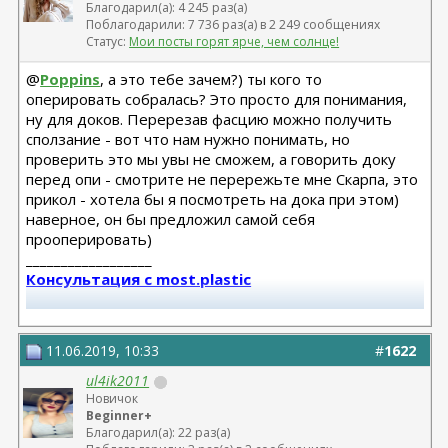
Благодарил(а): 4 245 раз(а)
Поблагодарили: 7 736 раз(а) в 2 249 сообщениях
Статус:
Мои посты горят ярче, чем солнце!
@
Poppins
, а это тебе зачем?) ты кого то
оперировать собралась? Это просто для понимания,
ну для доков. Перерезав фасцию можно получить
сползание - вот что нам нужно понимать, но
проверить это мы увы не сможем, а говорить доку
перед опи - смотрите не перережьте мне Скарпа, это
прикол - хотела бы я посмотреть на дока при этом)
наверное, он бы предложил самой себя
прооперировать)
__________________
Консультация с most.plastic
Телеграм канал most.plastic
11.06.2019, 10:33
#
1622
11.24 смас+эндо лба Барсегян Овсеп
+ липофилинг кистей рук Джимиев Мулдар (в одну оп)
ul4ik2011
Новичок
Beginner+
Замена Мотива Эрго 475сс деми 20.03.23 Арамян
Благодарил(а): 22 раз(а)
Левон,