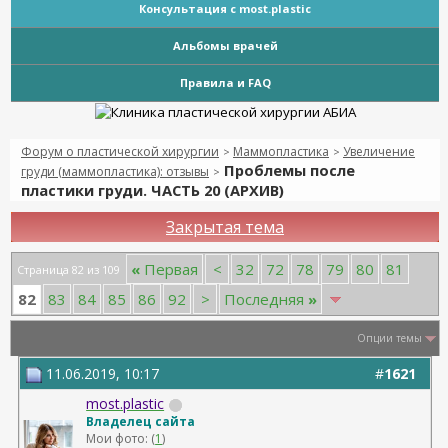
Консультация с most.plastic
Альбомы врачей
Правила и FAQ
Форум о пластической хирургии
Маммопластика
Увеличение
>
>
Проблемы после
груди (маммопластика): отзывы
>
пластики груди. ЧАСТЬ 20 (АРХИВ)
Закрытая тема
«
Первая
<
32
72
78
79
80
81
Страница 82 из 109
82
83
84
85
86
92
>
Последняя
»
Опции темы
11.06.2019, 10:17
#
1621
most.plastic
Владелец сайта
Мои фото: (
1
)