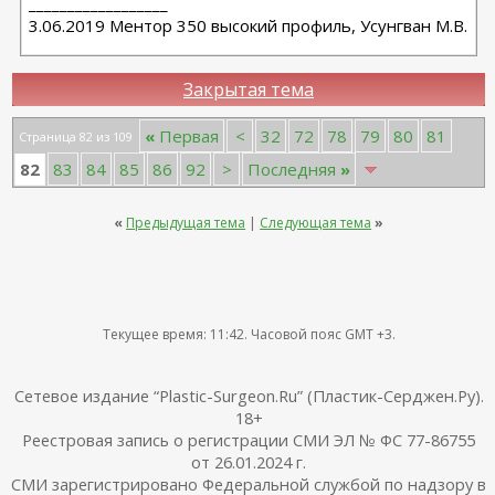
__________________
3.06.2019 Ментор 350 высокий профиль, Усунгван М.В.
Закрытая тема
«
Первая
<
32
72
78
79
80
81
Страница 82 из 109
82
83
84
85
86
92
>
Последняя
»
«
Предыдущая тема
|
Следующая тема
»
Текущее время:
11:42
. Часовой пояс GMT +3.
Сетевое издание “Plastic-Surgeon.Ru” (Пластик-Серджен.Ру).
18+
Реестровая запись о регистрации СМИ ЭЛ № ФС 77-86755
от 26.01.2024 г.
СМИ зарегистрировано Федеральной службой по надзору в