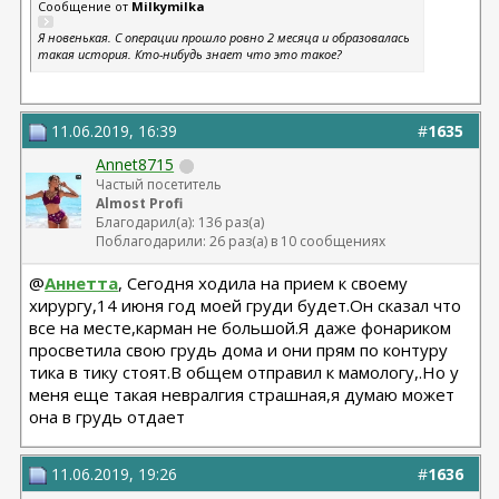
Сообщение от
Milkymilka
Я новенькая. С операции прошло ровно 2 месяца и образовалась
такая история. Кто-нибудь знает что это такое?
11.06.2019, 16:39
#
1635
Annet8715
Частый посетитель
Almost Profi
Благодарил(а): 136 раз(а)
Поблагодарили: 26 раз(а) в 10 сообщениях
@
Аннетта
, Сегодня ходила на прием к своему
хирургу,14 июня год моей груди будет.Он сказал что
все на месте,карман не большой.Я даже фонариком
просветила свою грудь дома и они прям по контуру
тика в тику стоят.В общем отправил к мамологу,.Но у
меня еще такая невралгия страшная,я думаю может
она в грудь отдает
11.06.2019, 19:26
#
1636