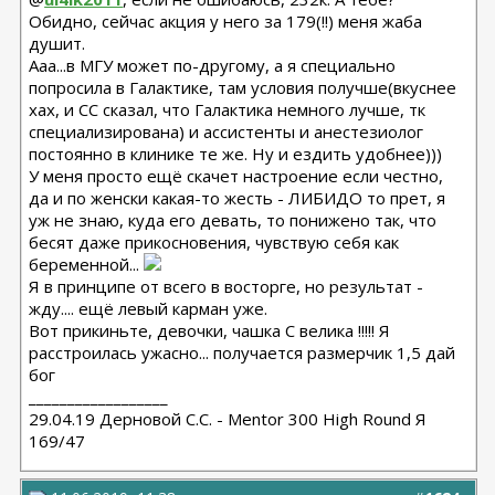
Обидно, сейчас акция у него за 179(!!) меня жаба
душит.
Ааа...в МГУ может по-другому, а я специально
попросила в Галактике, там условия получше(вкуснее
хах, и СС сказал, что Галактика немного лучше, тк
специализирована) и ассистенты и анестезиолог
постоянно в клинике те же. Ну и ездить удобнее)))
У меня просто ещё скачет настроение если честно,
да и по женски какая-то жесть - ЛИБИДО то прет, я
уж не знаю, куда его девать, то понижено так, что
бесят даже прикосновения, чувствую себя как
беременной...
Я в принципе от всего в восторге, но результат -
жду.... ещё левый карман уже.
Вот прикиньте, девочки, чашка С велика !!!!! Я
расстроилась ужасно... получается размерчик 1,5 дай
бог
__________________
29.04.19 Дерновой С.С. - Mentor 300 High Round Я
169/47